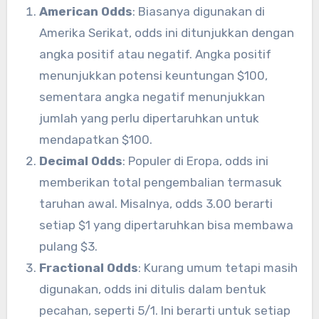
American Odds
: Biasanya digunakan di
Amerika Serikat, odds ini ditunjukkan dengan
angka positif atau negatif. Angka positif
menunjukkan potensi keuntungan $100,
sementara angka negatif menunjukkan
jumlah yang perlu dipertaruhkan untuk
mendapatkan $100.
Decimal Odds
: Populer di Eropa, odds ini
memberikan total pengembalian termasuk
taruhan awal. Misalnya, odds 3.00 berarti
setiap $1 yang dipertaruhkan bisa membawa
pulang $3.
Fractional Odds
: Kurang umum tetapi masih
digunakan, odds ini ditulis dalam bentuk
pecahan, seperti 5/1. Ini berarti untuk setiap