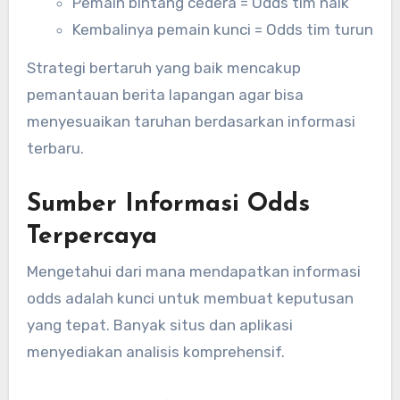
Pemain bintang cedera = Odds tim naik
Kembalinya pemain kunci = Odds tim turun
Strategi bertaruh yang baik mencakup
pemantauan berita lapangan agar bisa
menyesuaikan taruhan berdasarkan informasi
terbaru.
Sumber Informasi Odds
Terpercaya
Mengetahui dari mana mendapatkan informasi
odds adalah kunci untuk membuat keputusan
yang tepat. Banyak situs dan aplikasi
menyediakan analisis komprehensif.