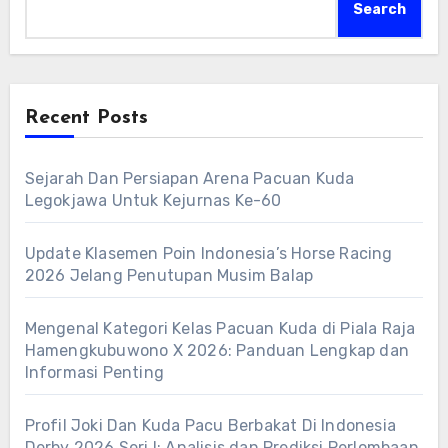
Search
Recent Posts
Sejarah Dan Persiapan Arena Pacuan Kuda
Legokjawa Untuk Kejurnas Ke-60
Update Klasemen Poin Indonesia’s Horse Racing
2026 Jelang Penutupan Musim Balap
Mengenal Kategori Kelas Pacuan Kuda di Piala Raja
Hamengkubuwono X 2026: Panduan Lengkap dan
Informasi Penting
Profil Joki Dan Kuda Pacu Berbakat Di Indonesia
Derby 2026 Seri I: Analisis dan Prediksi Perlombaan