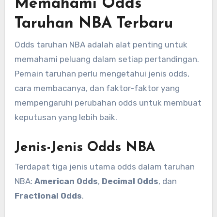
Memahami Odds
Taruhan NBA Terbaru
Odds taruhan NBA adalah alat penting untuk
memahami peluang dalam setiap pertandingan.
Pemain taruhan perlu mengetahui jenis odds,
cara membacanya, dan faktor-faktor yang
mempengaruhi perubahan odds untuk membuat
keputusan yang lebih baik.
Jenis-Jenis Odds NBA
Terdapat tiga jenis utama odds dalam taruhan
NBA:
American Odds
,
Decimal Odds
, dan
Fractional Odds
.