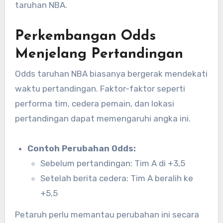
taruhan NBA.
Perkembangan Odds
Menjelang Pertandingan
Odds taruhan NBA biasanya bergerak mendekati
waktu pertandingan. Faktor-faktor seperti
performa tim, cedera pemain, dan lokasi
pertandingan dapat memengaruhi angka ini.
Contoh Perubahan Odds:
Sebelum pertandingan: Tim A di +3,5
Setelah berita cedera: Tim A beralih ke
+5,5
Petaruh perlu memantau perubahan ini secara