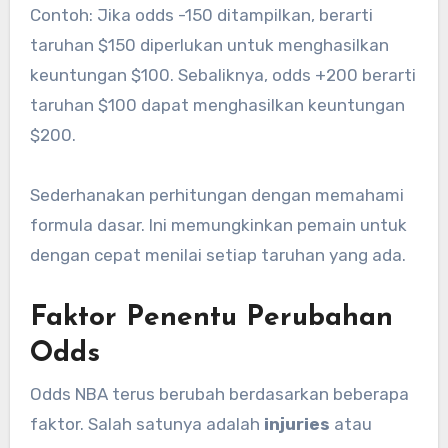
Contoh: Jika odds -150 ditampilkan, berarti
taruhan $150 diperlukan untuk menghasilkan
keuntungan $100. Sebaliknya, odds +200 berarti
taruhan $100 dapat menghasilkan keuntungan
$200.
Sederhanakan perhitungan dengan memahami
formula dasar. Ini memungkinkan pemain untuk
dengan cepat menilai setiap taruhan yang ada.
Faktor Penentu Perubahan
Odds
Odds NBA terus berubah berdasarkan beberapa
faktor. Salah satunya adalah
injuries
atau