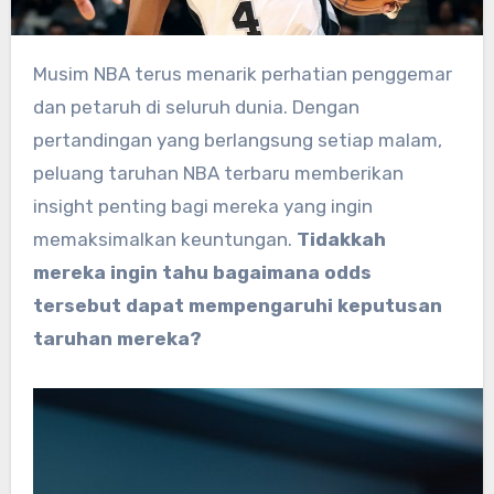
Musim NBA terus menarik perhatian penggemar
dan petaruh di seluruh dunia. Dengan
pertandingan yang berlangsung setiap malam,
peluang taruhan NBA terbaru memberikan
insight penting bagi mereka yang ingin
memaksimalkan keuntungan.
Tidakkah
mereka ingin tahu bagaimana odds
tersebut dapat mempengaruhi keputusan
taruhan mereka?