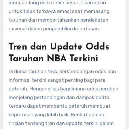
mengandung risiko lebih besar. Disarankan
untuk tidak terbawa emosi saat memasang
taruhan dan mempertahankan pendekatan
rasional dalam pengambilan keputusan.
Tren dan Update Odds
Taruhan NBA Terkini
Di dunia taruhan NBA, perkembangan odds dan
informasi terkini sangat penting bagi para
petaruh. Menganalisis bagaimana odds berubah
menjelang pertandingan dan dampak berita
terbaru dapat membantu petaruh membuat
keputusan yang lebih baik. Berikut adalah
rincian tentang tren dan update terkini dalam