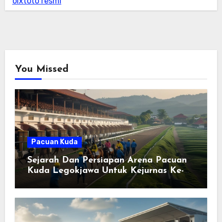
olxtoto resmi
You Missed
Pacuan Kuda
Sejarah Dan Persiapan Arena Pacuan
Kuda Legokjawa Untuk Kejurnas Ke-
60