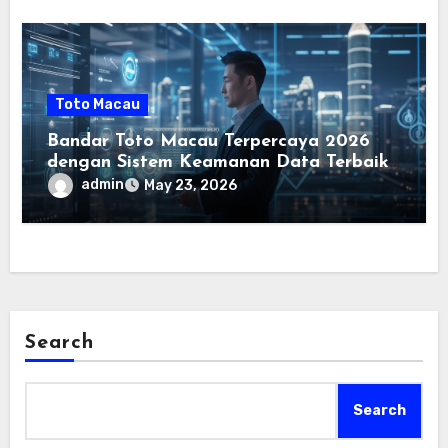
Toto Macau
Bandar Toto Macau Terpercaya 2026
dengan Sistem Keamanan Data Terbaik
dan Keunggulan Lainnya
admin
May 23, 2026
Search
Search