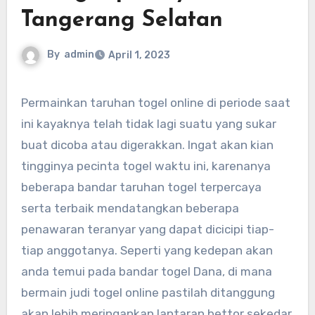
Tangerang Selatan
By
admin
April 1, 2023
Permainkan taruhan togel online di periode saat
ini kayaknya telah tidak lagi suatu yang sukar
buat dicoba atau digerakkan. Ingat akan kian
tingginya pecinta togel waktu ini, karenanya
beberapa bandar taruhan togel terpercaya
serta terbaik mendatangkan beberapa
penawaran teranyar yang dapat dicicipi tiap-
tiap anggotanya. Seperti yang kedepan akan
anda temui pada bandar togel Dana, di mana
bermain judi togel online pastilah ditanggung
akan lebih meringankan lantaran bettor sekedar