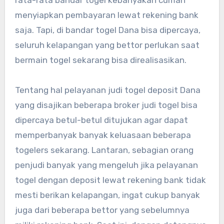
rata-rata bandar togel kebanyakan cuman
menyiapkan pembayaran lewat rekening bank
saja. Tapi, di bandar togel Dana bisa dipercaya,
seluruh kelapangan yang bettor perlukan saat
bermain togel sekarang bisa direalisasikan.
Tentang hal pelayanan judi togel deposit Dana
yang disajikan beberapa broker judi togel bisa
dipercaya betul-betul ditujukan agar dapat
memperbanyak banyak keluasaan beberapa
togelers sekarang. Lantaran, sebagian orang
penjudi banyak yang mengeluh jika pelayanan
togel dengan deposit lewat rekening bank tidak
mesti berikan kelapangan, ingat cukup banyak
juga dari beberapa bettor yang sebelumnya