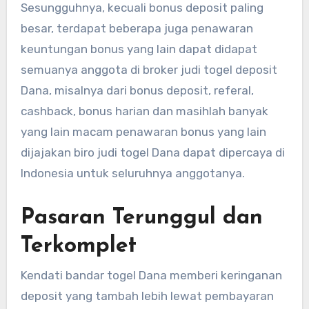
Sesungguhnya, kecuali bonus deposit paling
besar, terdapat beberapa juga penawaran
keuntungan bonus yang lain dapat didapat
semuanya anggota di broker judi togel deposit
Dana, misalnya dari bonus deposit, referal,
cashback, bonus harian dan masihlah banyak
yang lain macam penawaran bonus yang lain
dijajakan biro judi togel Dana dapat dipercaya di
Indonesia untuk seluruhnya anggotanya.
Pasaran Terunggul dan
Terkomplet
Kendati bandar togel Dana memberi keringanan
deposit yang tambah lebih lewat pembayaran