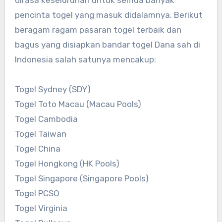
dirasa keseluruhan untuk semua banyak
pencinta togel yang masuk didalamnya. Berikut
beragam ragam pasaran togel terbaik dan
bagus yang disiapkan bandar togel Dana sah di
Indonesia salah satunya mencakup:
Togel Sydney (SDY)
Togel Toto Macau (Macau Pools)
Togel Cambodia
Togel Taiwan
Togel China
Togel Hongkong (HK Pools)
Togel Singapore (Singapore Pools)
Togel PCSO
Togel Virginia