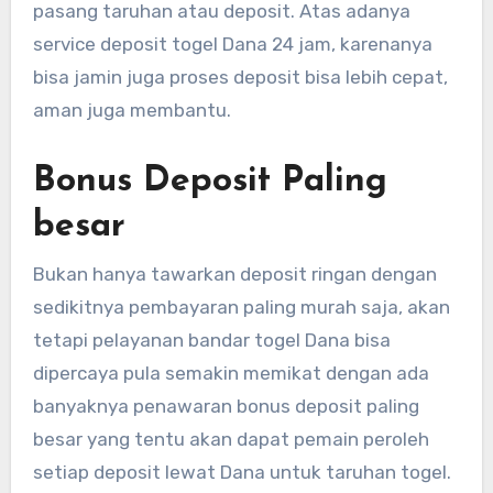
pasang taruhan atau deposit. Atas adanya
service deposit togel Dana 24 jam, karenanya
bisa jamin juga proses deposit bisa lebih cepat,
aman juga membantu.
Bonus Deposit Paling
besar
Bukan hanya tawarkan deposit ringan dengan
sedikitnya pembayaran paling murah saja, akan
tetapi pelayanan bandar togel Dana bisa
dipercaya pula semakin memikat dengan ada
banyaknya penawaran bonus deposit paling
besar yang tentu akan dapat pemain peroleh
setiap deposit lewat Dana untuk taruhan togel.