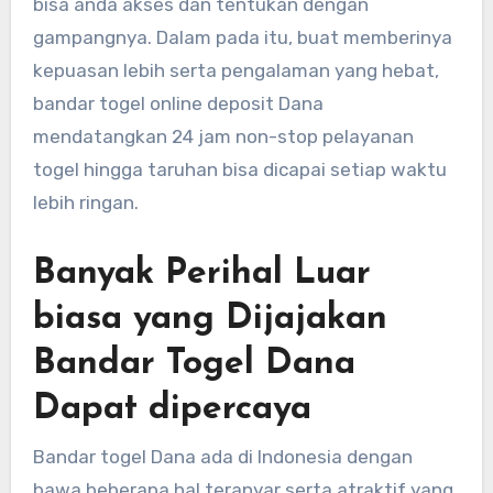
bisa anda akses dan tentukan dengan
gampangnya. Dalam pada itu, buat memberinya
kepuasan lebih serta pengalaman yang hebat,
bandar togel online deposit Dana
mendatangkan 24 jam non-stop pelayanan
togel hingga taruhan bisa dicapai setiap waktu
lebih ringan.
Banyak Perihal Luar
biasa yang Dijajakan
Bandar Togel Dana
Dapat dipercaya
Bandar togel Dana ada di Indonesia dengan
bawa beberapa hal teranyar serta atraktif yang