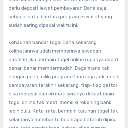
perlu deposit lewat pembayaran Dana saja
sebagai satu diantara program e-wallet yang
sudah sering dipakai waktu ini.
Kehadiran bandar togel Dana sekarang
kelihatannya udah memberinya jawaban
pastilah jika bermain togel online rupanya dapat
benar-benar mempermudah. Bagaimana tak,
dengan perlu miliki program Dana saja jadi model
pembayaran terakhir sekarang, tiap-tiap bettor
bisa merasai dan nikmati serunya di saat main
togel online tak mesti memiliki rekening bank
lebih dulu. Rata-rata, bermain taruhan togel tak
selamanya membantu beberapa betaruh dipicu