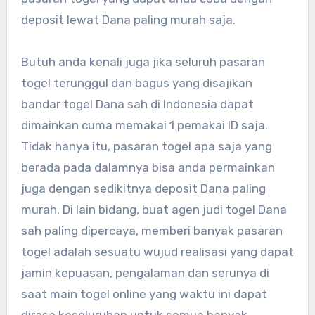
deposit lewat Dana paling murah saja.
Butuh anda kenali juga jika seluruh pasaran
togel terunggul dan bagus yang disajikan
bandar togel Dana sah di Indonesia dapat
dimainkan cuma memakai 1 pemakai ID saja.
Tidak hanya itu, pasaran togel apa saja yang
berada pada dalamnya bisa anda permainkan
juga dengan sedikitnya deposit Dana paling
murah. Di lain bidang, buat agen judi togel Dana
sah paling dipercaya, memberi banyak pasaran
togel adalah sesuatu wujud realisasi yang dapat
jamin kepuasan, pengalaman dan serunya di
saat main togel online yang waktu ini dapat