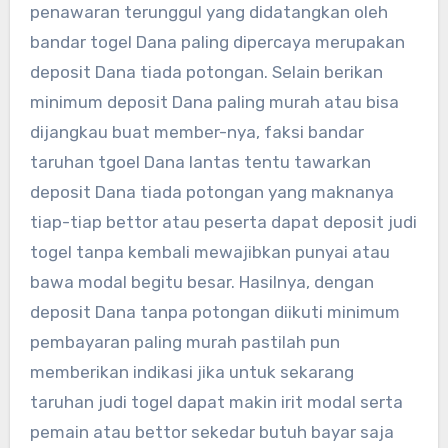
penawaran terunggul yang didatangkan oleh
bandar togel Dana paling dipercaya merupakan
deposit Dana tiada potongan. Selain berikan
minimum deposit Dana paling murah atau bisa
dijangkau buat member-nya, faksi bandar
taruhan tgoel Dana lantas tentu tawarkan
deposit Dana tiada potongan yang maknanya
tiap-tiap bettor atau peserta dapat deposit judi
togel tanpa kembali mewajibkan punyai atau
bawa modal begitu besar. Hasilnya, dengan
deposit Dana tanpa potongan diikuti minimum
pembayaran paling murah pastilah pun
memberikan indikasi jika untuk sekarang
taruhan judi togel dapat makin irit modal serta
pemain atau bettor sekedar butuh bayar saja