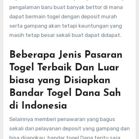
pengalaman baru buat banyak bettor di mana
dapat bermain togel dengan deposit murah
serta gampang akan tetapi keuntungan yang
masih tetap besar sekali buat dapat didapat.
Beberapa Jenis Pasaran
Togel Terbaik Dan Luar
biasa yang Disiapkan
Bandar Togel Dana Sah
di Indonesia
Selainnya memberi penawaran yang bagus
sekali dari pelayanan deposit yang gampang dan
bisa dijangkau, bandar togel Dana tentu saja