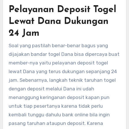
Pelayanan Deposit Togel
Lewat Dana Dukungan
24 Jam
Soal yang pastilah benar-benar bagus yang
dijajakan bandar togel Dana bisa dipercaya buat
member-nya yaitu pelayanan deposit togel
lewat Dana yang terus dukungan sepanjang 24
jam. Sebenarnya, langkah teknik taruhan togel
dengan deposit melalui Dana ini udah
menanggung keringanan deposit kapan pun
untuk tiap pesertanya karena tidak perlu
kembali tunggu dahulu bank online bila ingin
pasang taruhan ataupun deposit. Karena