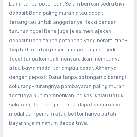
Dana tanpa potongan. Selain berikan sedikitnya
deposit Dana paling murah atau dapat
terjangkau untuk anggotanya, faksi bandar
taruhan tgoel Dana juga jelas menjajakan
deposit Dana tanpa potongan yang berarti tiap-
tiap bettor atau peserta dapat deposit judi
togel tanpa kembali menyaratkan mempunyai
atau bawa modal terlampau besar. Akhirnya,
dengan deposit Dana tanpa potongan dibarengi
sekurang-kurangnya pembayaran paling murah
tentunya pun memberikan indikasi kalau untuk
sekarang taruhan judi togel dapat semakin irit
modal dan pemain atau bettor hanya butuh
bayar saja minimum depositnya.