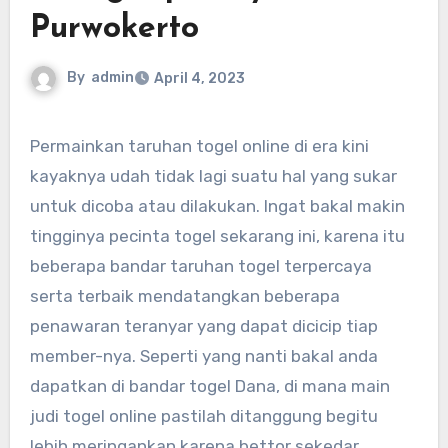
Purwokerto
By
admin
April 4, 2023
Permainkan taruhan togel online di era kini
kayaknya udah tidak lagi suatu hal yang sukar
untuk dicoba atau dilakukan. Ingat bakal makin
tingginya pecinta togel sekarang ini, karena itu
beberapa bandar taruhan togel terpercaya
serta terbaik mendatangkan beberapa
penawaran teranyar yang dapat dicicip tiap
member-nya. Seperti yang nanti bakal anda
dapatkan di bandar togel Dana, di mana main
judi togel online pastilah ditanggung begitu
lebih meringankan karena bettor sekedar