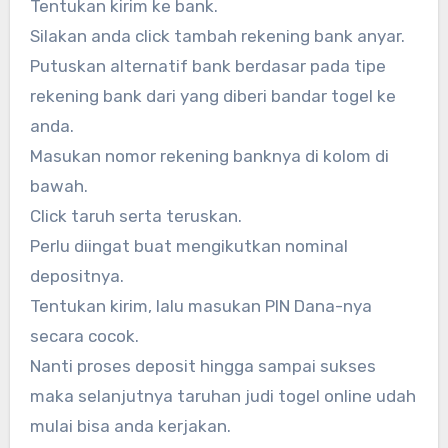
Tentukan kirim ke bank.
Silakan anda click tambah rekening bank anyar.
Putuskan alternatif bank berdasar pada tipe
rekening bank dari yang diberi bandar togel ke
anda.
Masukan nomor rekening banknya di kolom di
bawah.
Click taruh serta teruskan.
Perlu diingat buat mengikutkan nominal
depositnya.
Tentukan kirim, lalu masukan PIN Dana-nya
secara cocok.
Nanti proses deposit hingga sampai sukses
maka selanjutnya taruhan judi togel online udah
mulai bisa anda kerjakan.