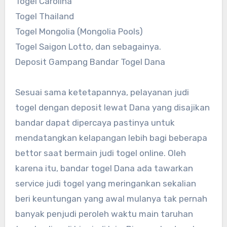
Togel Carolina
Togel Thailand
Togel Mongolia (Mongolia Pools)
Togel Saigon Lotto, dan sebagainya.
Deposit Gampang Bandar Togel Dana
Sesuai sama ketetapannya, pelayanan judi
togel dengan deposit lewat Dana yang disajikan
bandar dapat dipercaya pastinya untuk
mendatangkan kelapangan lebih bagi beberapa
bettor saat bermain judi togel online. Oleh
karena itu, bandar togel Dana ada tawarkan
service judi togel yang meringankan sekalian
beri keuntungan yang awal mulanya tak pernah
banyak penjudi peroleh waktu main taruhan