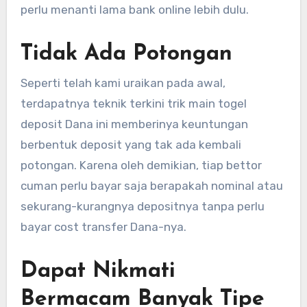
perlu menanti lama bank online lebih dulu.
Tidak Ada Potongan
Seperti telah kami uraikan pada awal,
terdapatnya teknik terkini trik main togel
deposit Dana ini memberinya keuntungan
berbentuk deposit yang tak ada kembali
potongan. Karena oleh demikian, tiap bettor
cuman perlu bayar saja berapakah nominal atau
sekurang-kurangnya depositnya tanpa perlu
bayar cost transfer Dana-nya.
Dapat Nikmati
Bermacam Banyak Tipe