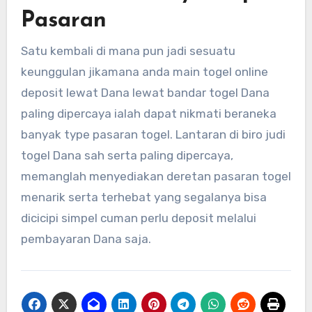
Pasaran
Satu kembali di mana pun jadi sesuatu
keunggulan jikamana anda main togel online
deposit lewat Dana lewat bandar togel Dana
paling dipercaya ialah dapat nikmati beraneka
banyak type pasaran togel. Lantaran di biro judi
togel Dana sah serta paling dipercaya,
memanglah menyediakan deretan pasaran togel
menarik serta terhebat yang segalanya bisa
dicicipi simpel cuman perlu deposit melalui
pembayaran Dana saja.