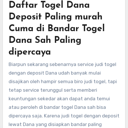
Daftar Togel Dana
Deposit Paling murah
Cuma di Bandar Togel
Dana Sah Paling
dipercaya
Biarpun sekarang sebenarnya service judi togel
dengan deposit Dana udah banyak mulai
disajikan oleh hampir semua biro judi togel, tapi
tetap service terunggul serta memberi
keuntungan sekedar akan dapat anda temui
atau peroleh di bandar togel Dana sah bisa
dipercaya saja. Karena judi togel dengan deposit
lewat Dana yang disiapkan bandar paling