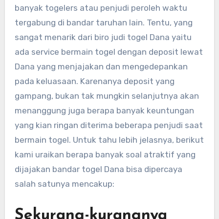
banyak togelers atau penjudi peroleh waktu
tergabung di bandar taruhan lain. Tentu, yang
sangat menarik dari biro judi togel Dana yaitu
ada service bermain togel dengan deposit lewat
Dana yang menjajakan dan mengedepankan
pada keluasaan. Karenanya deposit yang
gampang, bukan tak mungkin selanjutnya akan
menanggung juga berapa banyak keuntungan
yang kian ringan diterima beberapa penjudi saat
bermain togel. Untuk tahu lebih jelasnya, berikut
kami uraikan berapa banyak soal atraktif yang
dijajakan bandar togel Dana bisa dipercaya
salah satunya mencakup:
Sekurang-kurangnya