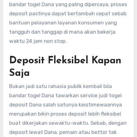
bandar togel Dana yang paling dipercaya, proses
deposit pastinya dapat bertambah cepat sebab
bantuan pelayanan layanan konsumen yang
tangguh dan tanggap di mana akan bekerja
waktu 24 jam non stop.
Deposit Fleksibel Kapan
Saja
Bukan jadi satu rahasia publik kembali bila
bandar togel Dana tawarkan service judi togel
deposit Dana salah satunya keistimewaannya
merupakan bikin proses deposit lebih fleksibel
buat dikerjakan sewaktu-waktu. Sebab, dengan
deposit lewat Dana, pemain atau bettor tak