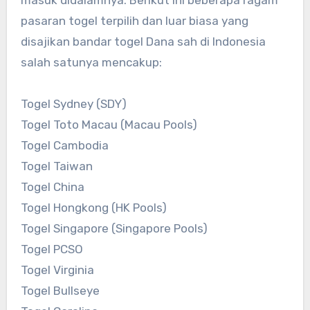
masuk didalamnya. Berikut ini beberapa ragam
pasaran togel terpilih dan luar biasa yang
disajikan bandar togel Dana sah di Indonesia
salah satunya mencakup:
Togel Sydney (SDY)
Togel Toto Macau (Macau Pools)
Togel Cambodia
Togel Taiwan
Togel China
Togel Hongkong (HK Pools)
Togel Singapore (Singapore Pools)
Togel PCSO
Togel Virginia
Togel Bullseye