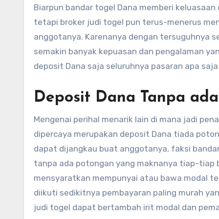
Biarpun bandar togel Dana memberi keluasaan 
tetapi broker judi togel pun terus-menerus me
anggotanya. Karenanya dengan tersuguhnya s
semakin banyak kepuasan dan pengalaman yang 
deposit Dana saja seluruhnya pasaran apa saja
Deposit Dana Tanpa ada
Mengenai perihal menarik lain di mana jadi pen
dipercaya merupakan deposit Dana tiada poton
dapat dijangkau buat anggotanya, faksi banda
tanpa ada potongan yang maknanya tiap-tiap be
mensyaratkan mempunyai atau bawa modal terl
diikuti sedikitnya pembayaran paling murah ya
judi togel dapat bertambah irit modal dan pema