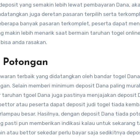
deposit yang semakin lebih lewat pembayaran Dana, ak
ndatangkan juga deretan pasaran terpilih serta terkomp
eberapa banyak pasaran terkomplet, peserta dapat me
makin lebih menarik saat bermain taruhan togel onlin
 bisa anda rasakan.
 Potongan
awaran terbaik yang didatangkan oleh bandar togel Dana
gan. Selain memberi minimum deposit Dana paling mura
r taruhan tgoel Dana juga pastinya menjajakan deposit
ttor atau peserta dapat deposit judi togel tiada kemba
ampau besar. Hasilnya, dengan deposit Dana tiada po
ng pasti pun memberikan indikasi kalau untuk sekarang 
in atau bettor sekedar perlu bayar saja sedikitnya depo