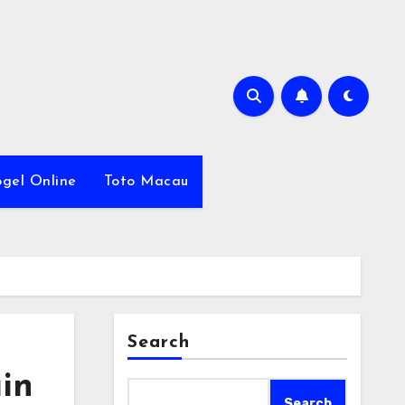
ogel Online
Toto Macau
Search
in
Search