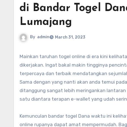
di Bandar Togel Dan
Lumajang
By
admin
March 31, 2023
Mainkan taruhan togel online di era kini kelihatannya udah tidak lagi suatu yang sukar untuk dicoba atau
dikerjakan. Ingat bakal makin tingginya pencint
terpercaya dan terbaik mendatangkan sejumlah 
Sama dengan yang nanti akan anda temui pada b
ditanggung sangat lebih meringankan lantaran 
satu diantara terapan e-wallet yang udah seri
Kemunculan bandar togel Dana waktu ini keliha
online rupanya dapat amat mempermudah. Bagai