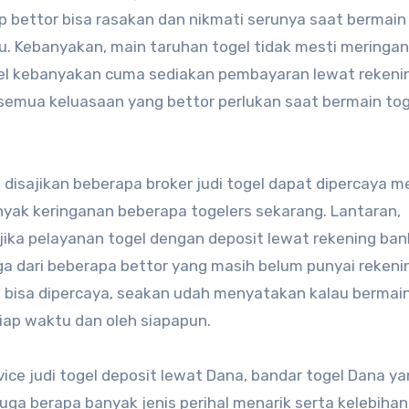
p bettor bisa rasakan dan nikmati serunya saat bermain
dulu. Kebanyakan, main taruhan togel tidak mesti meringa
el kebanyakan cuma sediakan pembayaran lewat rekeni
a, semua keluasaan yang bettor perlukan saat bermain to
 disajikan beberapa broker judi togel dapat dipercaya 
ak keringanan beberapa togelers sekarang. Lantaran,
ika pelayanan togel dengan deposit lewat rekening ban
a dari beberapa bettor yang masih belum punyai rekeni
a bisa dipercaya, seakan udah menyatakan kalau bermain
iap waktu dan oleh siapapun.
ice judi togel deposit lewat Dana, bandar togel Dana y
ga berapa banyak jenis perihal menarik serta kelebiha