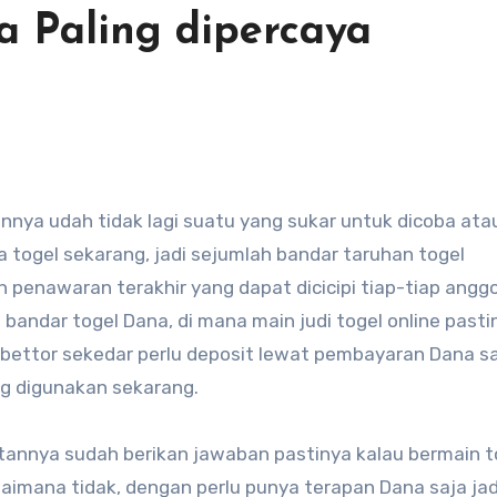
a Paling dipercaya
a togel sekarang, jadi sejumlah bandar taruhan togel
penawaran terakhir yang dapat dicicipi tiap-tiap angg
andar togel Dana, di mana main judi togel online pasti
bettor sekedar perlu deposit lewat pembayaran Dana sa
ng digunakan sekarang.
tannya sudah berikan jawaban pastinya kalau bermain t
mana tidak, dengan perlu punya terapan Dana saja jad