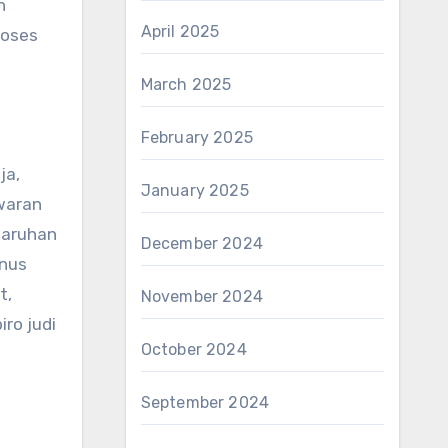
n
April 2025
roses
March 2025
February 2025
ja,
January 2025
waran
taruhan
December 2024
onus
t,
November 2024
ro judi
October 2024
September 2024