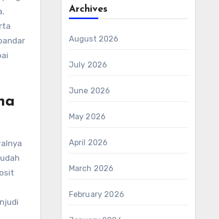
Archives
a,
rta
August 2026
 bandar
pai
July 2026
June 2026
na
May 2026
April 2026
walnya
Sudah
March 2026
osit
February 2026
njudi