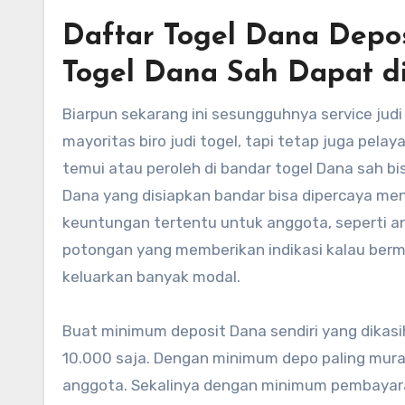
Daftar Togel Dana Depo
Togel Dana Sah Dapat d
Biarpun sekarang ini sesungguhnya service judi
mayoritas biro judi togel, tapi tetap juga pel
temui atau peroleh di bandar togel Dana sah bi
Dana yang disiapkan bandar bisa dipercaya men
keuntungan tertentu untuk anggota, seperti a
potongan yang memberikan indikasi kalau berma
keluarkan banyak modal.
Buat minimum deposit Dana sendiri yang dikasi
10.000 saja. Dengan minimum depo paling murah i
anggota. Sekalinya dengan minimum pembayaran