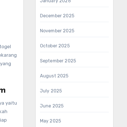
January 2026
December 2025
November 2025
October 2025
togel
sekarang
September 2025
 yang
August 2025
am
July 2025
ya yaitu
June 2025
gkah
iap
May 2025