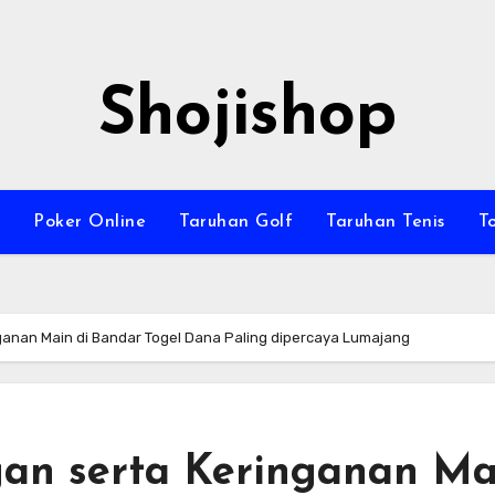
Shojishop
Poker Online
Taruhan Golf
Taruhan Tenis
T
anan Main di Bandar Togel Dana Paling dipercaya Lumajang
an serta Keringanan Ma