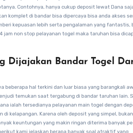
tanya. Contohnya, hanya cukup deposit lewat Dana saj
kan komplet di bandar bisa dipercaya bisa anda akses se
mberi kepuasan lebih serta pengalaman yang fantastis,
4 jam non stop pelayanan togel maka taruhan bisa dica
ng Dijajakan Bandar Togel Da
 beberapa hal terkini dan luar biasa yang barangkali a
njudi temukan saat tergabung di bandar taruhan lain. 
l Dana ialah tersedianya pelayanan main togel dengan dep
 di kelapangan. Karena oleh deposit yang simpel, bukan
anyak keuntungan yang makin ringan diterima banyak pe
erikut kami jelaskan berapa banyak soal atraktif yang