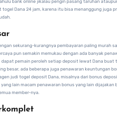
hulu bank online jikalau pengin pasang taruhan ataupu
t togel Dana 24 jam, karena itu bisa menanggung juga p
udah.
sar
engan sekurang-kurangnya pembayaran paling murah sa
percaya pun semakin memukau dengan ada banyak pena
 dapat pemain peroleh setiap deposit lewat Dana buat 
aling besar, ada beberapa juga penawaran keuntungan b
agen judi togel deposit Dana, misalnya dari bonus deposi
 yang lain macam penawaran bonus yang lain dijajakan bi
 semua member-nya.
erkomplet