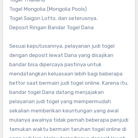
Togel Mongolia (Mongolia Pools)
Togel Saigon Lotto, dan seterusnya.
Deposit Ringan Bandar Togel Dana
Sesuai keputusannya, pelayanan judi togel
dengan deposit lewat Dana yang disajikan
bandar bisa dipercaya pastinya untuk
mendatangkan keluasaan lebih bagi beberapa
bettor saat bermain judi togel online. Karena itu,
bandar togel Dana datang menjajakan
pelayanan judi togel yang mempermudah
sekalian memberikan keuntungan yang awal
mulanya awalnya tidak pernah beberapa penjudi
temukan waktu bermain taruhan togel online di