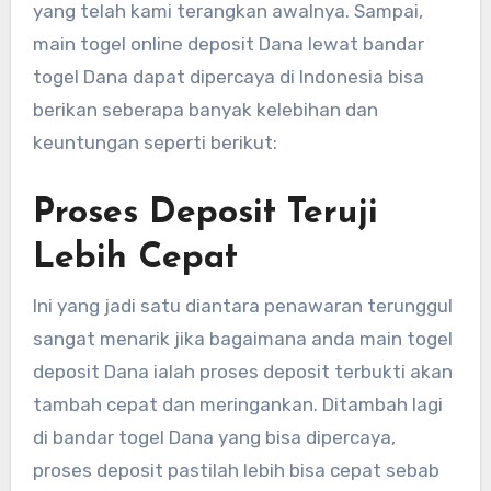
yang telah kami terangkan awalnya. Sampai,
main togel online deposit Dana lewat bandar
togel Dana dapat dipercaya di Indonesia bisa
berikan seberapa banyak kelebihan dan
keuntungan seperti berikut:
Proses Deposit Teruji
Lebih Cepat
Ini yang jadi satu diantara penawaran terunggul
sangat menarik jika bagaimana anda main togel
deposit Dana ialah proses deposit terbukti akan
tambah cepat dan meringankan. Ditambah lagi
di bandar togel Dana yang bisa dipercaya,
proses deposit pastilah lebih bisa cepat sebab