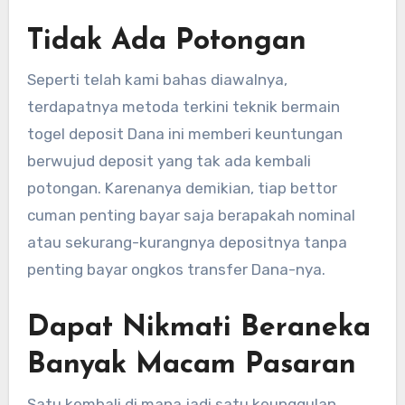
Tidak Ada Potongan
Seperti telah kami bahas diawalnya,
terdapatnya metoda terkini teknik bermain
togel deposit Dana ini memberi keuntungan
berwujud deposit yang tak ada kembali
potongan. Karenanya demikian, tiap bettor
cuman penting bayar saja berapakah nominal
atau sekurang-kurangnya depositnya tanpa
penting bayar ongkos transfer Dana-nya.
Dapat Nikmati Beraneka
Banyak Macam Pasaran
Satu kembali di mana jadi satu keunggulan