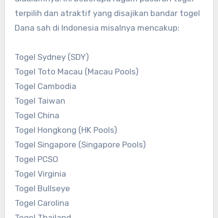
terpilih dan atraktif yang disajikan bandar togel
Dana sah di Indonesia misalnya mencakup:
Togel Sydney (SDY)
Togel Toto Macau (Macau Pools)
Togel Cambodia
Togel Taiwan
Togel China
Togel Hongkong (HK Pools)
Togel Singapore (Singapore Pools)
Togel PCSO
Togel Virginia
Togel Bullseye
Togel Carolina
Togel Thailand