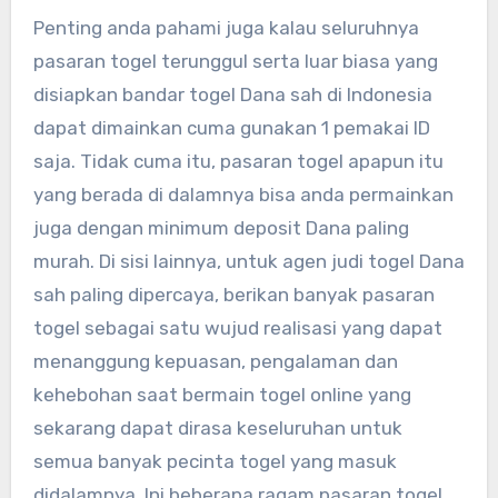
Penting anda pahami juga kalau seluruhnya
pasaran togel terunggul serta luar biasa yang
disiapkan bandar togel Dana sah di Indonesia
dapat dimainkan cuma gunakan 1 pemakai ID
saja. Tidak cuma itu, pasaran togel apapun itu
yang berada di dalamnya bisa anda permainkan
juga dengan minimum deposit Dana paling
murah. Di sisi lainnya, untuk agen judi togel Dana
sah paling dipercaya, berikan banyak pasaran
togel sebagai satu wujud realisasi yang dapat
menanggung kepuasan, pengalaman dan
kehebohan saat bermain togel online yang
sekarang dapat dirasa keseluruhan untuk
semua banyak pecinta togel yang masuk
didalamnya. Ini beberapa ragam pasaran togel