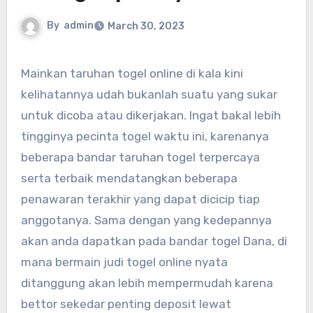
By
admin
March 30, 2023
Mainkan taruhan togel online di kala kini
kelihatannya udah bukanlah suatu yang sukar
untuk dicoba atau dikerjakan. Ingat bakal lebih
tingginya pecinta togel waktu ini, karenanya
beberapa bandar taruhan togel terpercaya
serta terbaik mendatangkan beberapa
penawaran terakhir yang dapat dicicip tiap
anggotanya. Sama dengan yang kedepannya
akan anda dapatkan pada bandar togel Dana, di
mana bermain judi togel online nyata
ditanggung akan lebih mempermudah karena
bettor sekedar penting deposit lewat