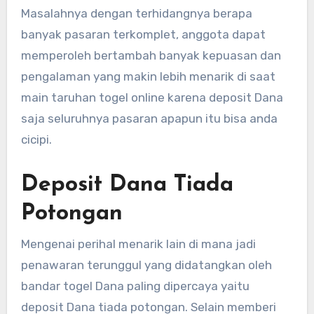
Masalahnya dengan terhidangnya berapa
banyak pasaran terkomplet, anggota dapat
memperoleh bertambah banyak kepuasan dan
pengalaman yang makin lebih menarik di saat
main taruhan togel online karena deposit Dana
saja seluruhnya pasaran apapun itu bisa anda
cicipi.
Deposit Dana Tiada
Potongan
Mengenai perihal menarik lain di mana jadi
penawaran terunggul yang didatangkan oleh
bandar togel Dana paling dipercaya yaitu
deposit Dana tiada potongan. Selain memberi