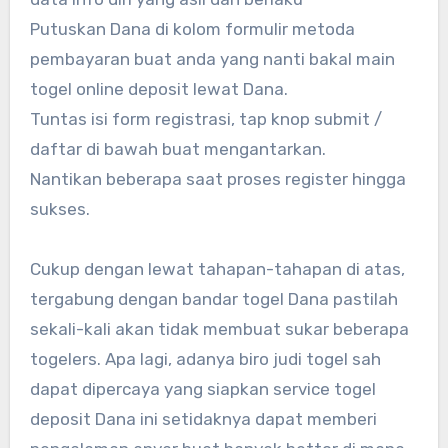
Putuskan Dana di kolom formulir metoda
pembayaran buat anda yang nanti bakal main
togel online deposit lewat Dana.
Tuntas isi form registrasi, tap knop submit /
daftar di bawah buat mengantarkan.
Nantikan beberapa saat proses register hingga
sukses.
Cukup dengan lewat tahapan-tahapan di atas,
tergabung dengan bandar togel Dana pastilah
sekali-kali akan tidak membuat sukar beberapa
togelers. Apa lagi, adanya biro judi togel sah
dapat dipercaya yang siapkan service togel
deposit Dana ini setidaknya dapat memberi