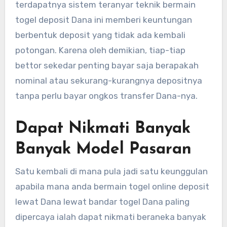
terdapatnya sistem teranyar teknik bermain
togel deposit Dana ini memberi keuntungan
berbentuk deposit yang tidak ada kembali
potongan. Karena oleh demikian, tiap-tiap
bettor sekedar penting bayar saja berapakah
nominal atau sekurang-kurangnya depositnya
tanpa perlu bayar ongkos transfer Dana-nya.
Dapat Nikmati Banyak
Banyak Model Pasaran
Satu kembali di mana pula jadi satu keunggulan
apabila mana anda bermain togel online deposit
lewat Dana lewat bandar togel Dana paling
dipercaya ialah dapat nikmati beraneka banyak