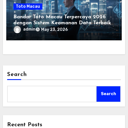
Toto Macau
Bandar Toto Macau Terpercaya 2026
dengan Sistem Keamanan Data Terbaik
dan Keunggulan Lainnya
admin
May 23, 2026
Search
Search
Recent Posts