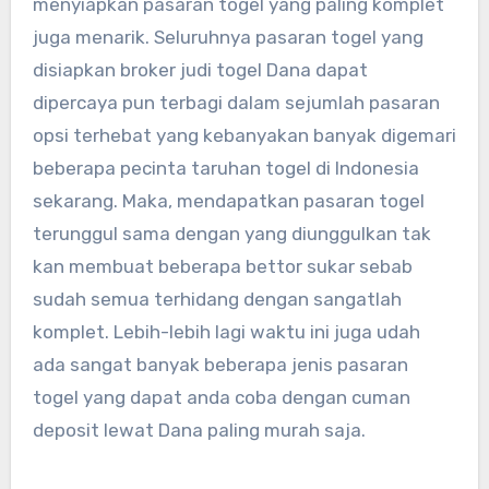
menyiapkan pasaran togel yang paling komplet
juga menarik. Seluruhnya pasaran togel yang
disiapkan broker judi togel Dana dapat
dipercaya pun terbagi dalam sejumlah pasaran
opsi terhebat yang kebanyakan banyak digemari
beberapa pecinta taruhan togel di Indonesia
sekarang. Maka, mendapatkan pasaran togel
terunggul sama dengan yang diunggulkan tak
kan membuat beberapa bettor sukar sebab
sudah semua terhidang dengan sangatlah
komplet. Lebih-lebih lagi waktu ini juga udah
ada sangat banyak beberapa jenis pasaran
togel yang dapat anda coba dengan cuman
deposit lewat Dana paling murah saja.