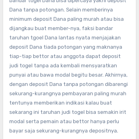
bandar togel Dana bisa dipercaya yakni deposit
Dana tanpa potongan. Selain memberinya
minimum deposit Dana paling murah atau bisa
dijangkau buat member-nya, faksi bandar
taruhan tgoel Dana lantas nyata menjajakan
deposit Dana tiada potongan yang maknanya
tiap-tiap bettor atau anggota dapat deposit
judi togel tanpa ada kembali mensyaratkan
punyai atau bawa modal begitu besar. Akhirnya,
dengan deposit Dana tanpa potongan dibarengi
sekurang-kurangnya pembayaran paling murah
tentunya memberikan indikasi kalau buat
sekarang ini taruhan judi togel bisa semakin irit
modal serta pemain atau bettor hanya perlu
bayar saja sekurang-kurangnya depositnya.