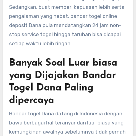
Sedangkan, buat memberi kepuasan lebih serta
pengalaman yang hebat, bandar togel online
deposit Dana pula mendatangkan 24 jam non-
stop service togel hingga taruhan bisa dicapai
setiap waktu lebih ringan.
Banyak Soal Luar biasa
yang Dijajakan Bandar
Togel Dana Paling
dipercaya
Bandar togel Dana datang di Indonesia dengan
bawa berbagai hal teranyar dan luar biasa yang
kemungkinan awalnya sebelumnya tidak pernah