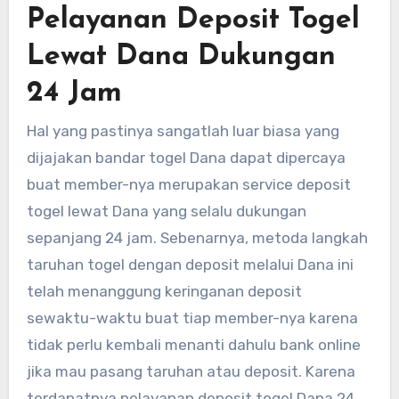
Pelayanan Deposit Togel
Lewat Dana Dukungan
24 Jam
Hal yang pastinya sangatlah luar biasa yang
dijajakan bandar togel Dana dapat dipercaya
buat member-nya merupakan service deposit
togel lewat Dana yang selalu dukungan
sepanjang 24 jam. Sebenarnya, metoda langkah
taruhan togel dengan deposit melalui Dana ini
telah menanggung keringanan deposit
sewaktu-waktu buat tiap member-nya karena
tidak perlu kembali menanti dahulu bank online
jika mau pasang taruhan atau deposit. Karena
terdapatnya pelayanan deposit togel Dana 24