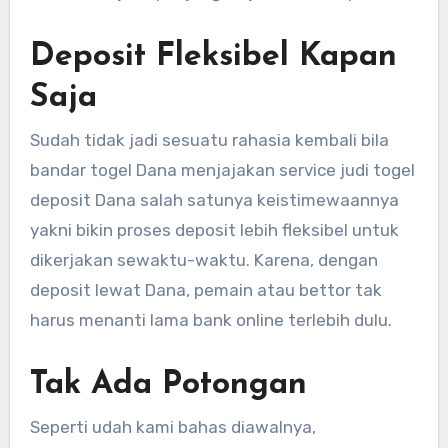
Deposit Fleksibel Kapan
Saja
Sudah tidak jadi sesuatu rahasia kembali bila
bandar togel Dana menjajakan service judi togel
deposit Dana salah satunya keistimewaannya
yakni bikin proses deposit lebih fleksibel untuk
dikerjakan sewaktu-waktu. Karena, dengan
deposit lewat Dana, pemain atau bettor tak
harus menanti lama bank online terlebih dulu.
Tak Ada Potongan
Seperti udah kami bahas diawalnya,