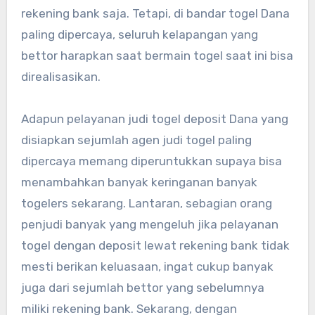
rekening bank saja. Tetapi, di bandar togel Dana
paling dipercaya, seluruh kelapangan yang
bettor harapkan saat bermain togel saat ini bisa
direalisasikan.
Adapun pelayanan judi togel deposit Dana yang
disiapkan sejumlah agen judi togel paling
dipercaya memang diperuntukkan supaya bisa
menambahkan banyak keringanan banyak
togelers sekarang. Lantaran, sebagian orang
penjudi banyak yang mengeluh jika pelayanan
togel dengan deposit lewat rekening bank tidak
mesti berikan keluasaan, ingat cukup banyak
juga dari sejumlah bettor yang sebelumnya
miliki rekening bank. Sekarang, dengan