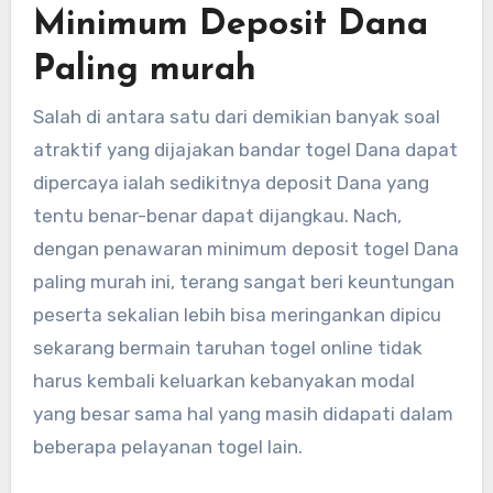
Minimum Deposit Dana
Paling murah
Salah di antara satu dari demikian banyak soal
atraktif yang dijajakan bandar togel Dana dapat
dipercaya ialah sedikitnya deposit Dana yang
tentu benar-benar dapat dijangkau. Nach,
dengan penawaran minimum deposit togel Dana
paling murah ini, terang sangat beri keuntungan
peserta sekalian lebih bisa meringankan dipicu
sekarang bermain taruhan togel online tidak
harus kembali keluarkan kebanyakan modal
yang besar sama hal yang masih didapati dalam
beberapa pelayanan togel lain.