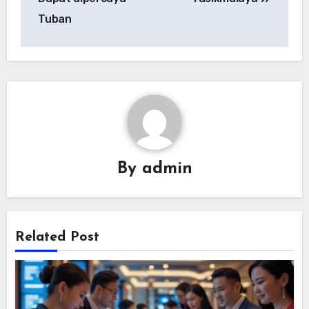
Tuban
By
admin
Related Post