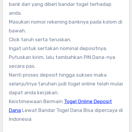
bank dari yang diberi bandar togel terhadap
anda.
Masukan nomor rekening banknya pada kolom di
bawah.
Click taruh serta teruskan.
Ingat untuk sertakan nominal depositnya.
Putuskan kirim, lalu tambahkan PIN Dana-nya
secara pas.
Nanti proses deposit hingga sukses maka
selanjutnya taruhan judi togel online telah mulai
dapat anda kerjakan.
Keistimewaan Bermain
Togel Online Deposit
Dana
Lewat Bandar Togel Dana Bisa dipercaya di
Indonesia