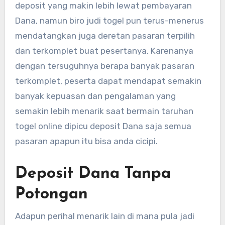
deposit yang makin lebih lewat pembayaran
Dana, namun biro judi togel pun terus-menerus
mendatangkan juga deretan pasaran terpilih
dan terkomplet buat pesertanya. Karenanya
dengan tersuguhnya berapa banyak pasaran
terkomplet, peserta dapat mendapat semakin
banyak kepuasan dan pengalaman yang
semakin lebih menarik saat bermain taruhan
togel online dipicu deposit Dana saja semua
pasaran apapun itu bisa anda cicipi.
Deposit Dana Tanpa
Potongan
Adapun perihal menarik lain di mana pula jadi