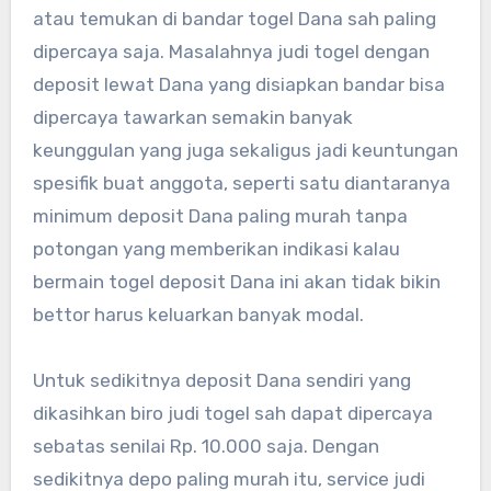
atau temukan di bandar togel Dana sah paling
dipercaya saja. Masalahnya judi togel dengan
deposit lewat Dana yang disiapkan bandar bisa
dipercaya tawarkan semakin banyak
keunggulan yang juga sekaligus jadi keuntungan
spesifik buat anggota, seperti satu diantaranya
minimum deposit Dana paling murah tanpa
potongan yang memberikan indikasi kalau
bermain togel deposit Dana ini akan tidak bikin
bettor harus keluarkan banyak modal.
Untuk sedikitnya deposit Dana sendiri yang
dikasihkan biro judi togel sah dapat dipercaya
sebatas senilai Rp. 10.000 saja. Dengan
sedikitnya depo paling murah itu, service judi