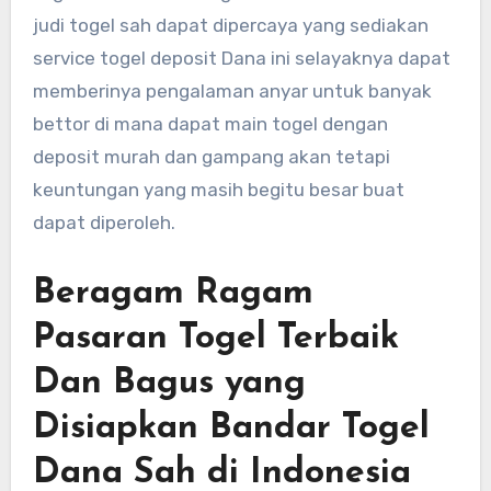
judi togel sah dapat dipercaya yang sediakan
service togel deposit Dana ini selayaknya dapat
memberinya pengalaman anyar untuk banyak
bettor di mana dapat main togel dengan
deposit murah dan gampang akan tetapi
keuntungan yang masih begitu besar buat
dapat diperoleh.
Beragam Ragam
Pasaran Togel Terbaik
Dan Bagus yang
Disiapkan Bandar Togel
Dana Sah di Indonesia