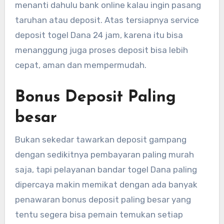
menanti dahulu bank online kalau ingin pasang
taruhan atau deposit. Atas tersiapnya service
deposit togel Dana 24 jam, karena itu bisa
menanggung juga proses deposit bisa lebih
cepat, aman dan mempermudah.
Bonus Deposit Paling
besar
Bukan sekedar tawarkan deposit gampang
dengan sedikitnya pembayaran paling murah
saja, tapi pelayanan bandar togel Dana paling
dipercaya makin memikat dengan ada banyak
penawaran bonus deposit paling besar yang
tentu segera bisa pemain temukan setiap