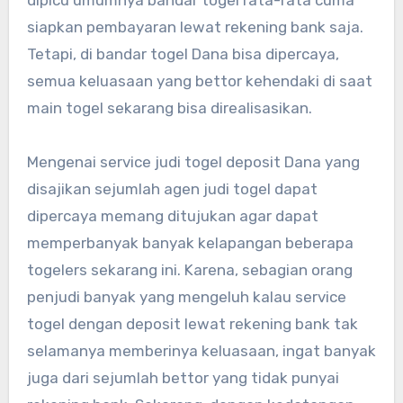
dipicu umumnya bandar togel rata-rata cuma
siapkan pembayaran lewat rekening bank saja.
Tetapi, di bandar togel Dana bisa dipercaya,
semua keluasaan yang bettor kehendaki di saat
main togel sekarang bisa direalisasikan.
Mengenai service judi togel deposit Dana yang
disajikan sejumlah agen judi togel dapat
dipercaya memang ditujukan agar dapat
memperbanyak banyak kelapangan beberapa
togelers sekarang ini. Karena, sebagian orang
penjudi banyak yang mengeluh kalau service
togel dengan deposit lewat rekening bank tak
selamanya memberinya keluasaan, ingat banyak
juga dari sejumlah bettor yang tidak punyai