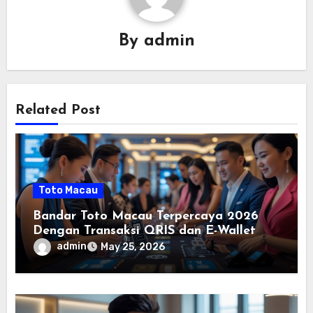
By
admin
Related Post
Toto Macau
Bandar Toto Macau Terpercaya 2026
Dengan Transaksi QRIS dan E-Wallet
Praktis
admin
May 25, 2026