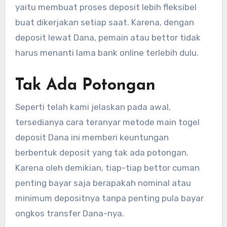
yaitu membuat proses deposit lebih fleksibel
buat dikerjakan setiap saat. Karena, dengan
deposit lewat Dana, pemain atau bettor tidak
harus menanti lama bank online terlebih dulu.
Tak Ada Potongan
Seperti telah kami jelaskan pada awal,
tersedianya cara teranyar metode main togel
deposit Dana ini memberi keuntungan
berbentuk deposit yang tak ada potongan.
Karena oleh demikian, tiap-tiap bettor cuman
penting bayar saja berapakah nominal atau
minimum depositnya tanpa penting pula bayar
ongkos transfer Dana-nya.