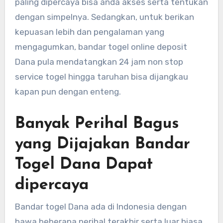
paling dipercaya bisa anda akses serta tentukan
dengan simpelnya. Sedangkan, untuk berikan
kepuasan lebih dan pengalaman yang
mengagumkan, bandar togel online deposit
Dana pula mendatangkan 24 jam non stop
service togel hingga taruhan bisa dijangkau
kapan pun dengan enteng.
Banyak Perihal Bagus
yang Dijajakan Bandar
Togel Dana Dapat
dipercaya
Bandar togel Dana ada di Indonesia dengan
bawa beberapa perihal terakhir serta luar biasa