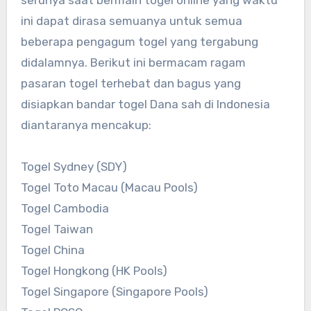
serunya saat bermain togel online yang waktu
ini dapat dirasa semuanya untuk semua
beberapa pengagum togel yang tergabung
didalamnya. Berikut ini bermacam ragam
pasaran togel terhebat dan bagus yang
disiapkan bandar togel Dana sah di Indonesia
diantaranya mencakup:
Togel Sydney (SDY)
Togel Toto Macau (Macau Pools)
Togel Cambodia
Togel Taiwan
Togel China
Togel Hongkong (HK Pools)
Togel Singapore (Singapore Pools)