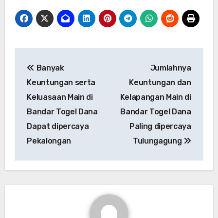
Post
Banyak
Jumlahnya
navigation
Keuntungan serta
Keuntungan dan
Keluasaan Main di
Kelapangan Main di
Bandar Togel Dana
Bandar Togel Dana
Dapat dipercaya
Paling dipercaya
Pekalongan
Tulungagung