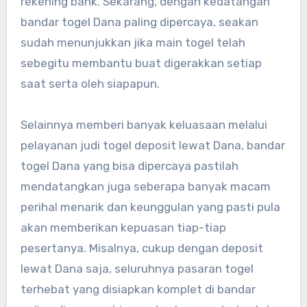
rekening bank. Sekarang, dengan kedatangan
bandar togel Dana paling dipercaya, seakan
sudah menunjukkan jika main togel telah
sebegitu membantu buat digerakkan setiap
saat serta oleh siapapun.
Selainnya memberi banyak keluasaan melalui
pelayanan judi togel deposit lewat Dana, bandar
togel Dana yang bisa dipercaya pastilah
mendatangkan juga seberapa banyak macam
perihal menarik dan keunggulan yang pasti pula
akan memberikan kepuasan tiap-tiap
pesertanya. Misalnya, cukup dengan deposit
lewat Dana saja, seluruhnya pasaran togel
terhebat yang disiapkan komplet di bandar