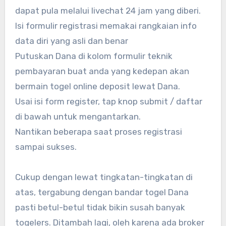
dapat pula melalui livechat 24 jam yang diberi.
Isi formulir registrasi memakai rangkaian info
data diri yang asli dan benar
Putuskan Dana di kolom formulir teknik
pembayaran buat anda yang kedepan akan
bermain togel online deposit lewat Dana.
Usai isi form register, tap knop submit / daftar
di bawah untuk mengantarkan.
Nantikan beberapa saat proses registrasi
sampai sukses.
Cukup dengan lewat tingkatan-tingkatan di
atas, tergabung dengan bandar togel Dana
pasti betul-betul tidak bikin susah banyak
togelers. Ditambah lagi, oleh karena ada broker