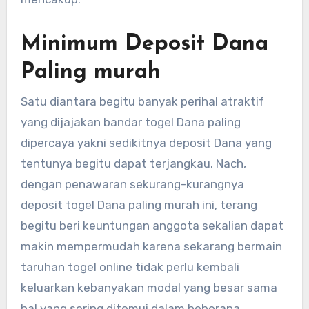
Minimum Deposit Dana
Paling murah
Satu diantara begitu banyak perihal atraktif
yang dijajakan bandar togel Dana paling
dipercaya yakni sedikitnya deposit Dana yang
tentunya begitu dapat terjangkau. Nach,
dengan penawaran sekurang-kurangnya
deposit togel Dana paling murah ini, terang
begitu beri keuntungan anggota sekalian dapat
makin mempermudah karena sekarang bermain
taruhan togel online tidak perlu kembali
keluarkan kebanyakan modal yang besar sama
hal yang sering ditemui dalam beberapa