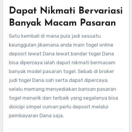
Dapat Nikmati Bervariasi
Banyak Macam Pasaran
Satu kembali di mana pula jadi sesuatu
keunggulan jikamana anda main togel online
deposit lewat Dana lewat bandar togel Dana
bisa dipercaya ialah dapat nikmati bermacam
banyak model pasaran togel. Sebab di broker
judi togel Dana sah serta dapat dipercaya,
selalu memang menyediakan barisan pasaran
togel menarik dan terbaik yang segalanya bisa
dicicipi simpel cuman perlu deposit melalui
pembayaran Dana saja.