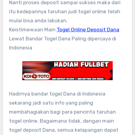
Nanti proses deposit sampai sukses maka dari
itu kedepannya taruhan judi togel online telah
mulai bisa anda lakukan.
Keistimewaan Main
Togel Online Deposit Dana
Lewat Bandar Togel Dana Paling dipercaya di
Indonesia
Hadirnya bandar togel Dana di Indonesia
sekarang jadi satu info yang paling
membahagiakan bagi para pencinta taruhan
togel online. Bagaimana tidak, dengan main
togel deposit Dana, semua kelapangan dapat