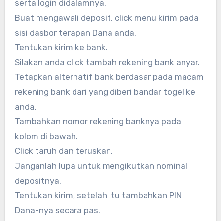
serta login didalamnya.
Buat mengawali deposit, click menu kirim pada
sisi dasbor terapan Dana anda.
Tentukan kirim ke bank.
Silakan anda click tambah rekening bank anyar.
Tetapkan alternatif bank berdasar pada macam
rekening bank dari yang diberi bandar togel ke
anda.
Tambahkan nomor rekening banknya pada
kolom di bawah.
Click taruh dan teruskan.
Janganlah lupa untuk mengikutkan nominal
depositnya.
Tentukan kirim, setelah itu tambahkan PIN
Dana-nya secara pas.