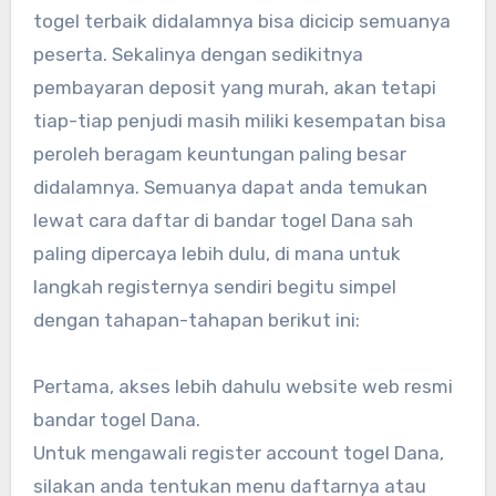
togel terbaik didalamnya bisa dicicip semuanya
peserta. Sekalinya dengan sedikitnya
pembayaran deposit yang murah, akan tetapi
tiap-tiap penjudi masih miliki kesempatan bisa
peroleh beragam keuntungan paling besar
didalamnya. Semuanya dapat anda temukan
lewat cara daftar di bandar togel Dana sah
paling dipercaya lebih dulu, di mana untuk
langkah registernya sendiri begitu simpel
dengan tahapan-tahapan berikut ini:
Pertama, akses lebih dahulu website web resmi
bandar togel Dana.
Untuk mengawali register account togel Dana,
silakan anda tentukan menu daftarnya atau