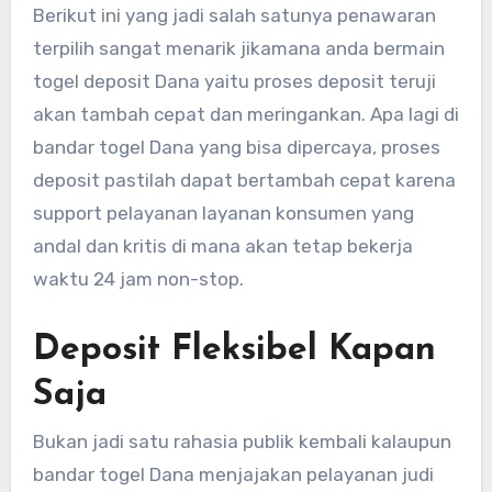
Berikut ini yang jadi salah satunya penawaran
terpilih sangat menarik jikamana anda bermain
togel deposit Dana yaitu proses deposit teruji
akan tambah cepat dan meringankan. Apa lagi di
bandar togel Dana yang bisa dipercaya, proses
deposit pastilah dapat bertambah cepat karena
support pelayanan layanan konsumen yang
andal dan kritis di mana akan tetap bekerja
waktu 24 jam non-stop.
Deposit Fleksibel Kapan
Saja
Bukan jadi satu rahasia publik kembali kalaupun
bandar togel Dana menjajakan pelayanan judi