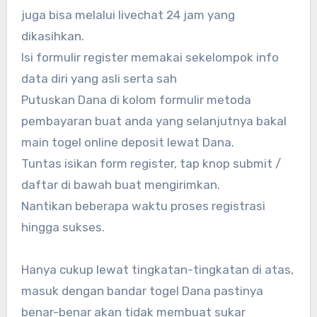
juga bisa melalui livechat 24 jam yang
dikasihkan.
Isi formulir register memakai sekelompok info
data diri yang asli serta sah
Putuskan Dana di kolom formulir metoda
pembayaran buat anda yang selanjutnya bakal
main togel online deposit lewat Dana.
Tuntas isikan form register, tap knop submit /
daftar di bawah buat mengirimkan.
Nantikan beberapa waktu proses registrasi
hingga sukses.
Hanya cukup lewat tingkatan-tingkatan di atas,
masuk dengan bandar togel Dana pastinya
benar-benar akan tidak membuat sukar