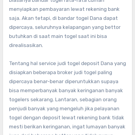
biasanya bandar togel rata-rata cuman
menyiapkan pembayaran lewat rekening bank
saja. Akan tetapi, di bandar togel Dana dapat
dipercaya, seluruhnya kelapangan yang bettor
butuhkan di saat main togel saat ini bisa
direalisasikan.
Tentang hal service judi togel deposit Dana yang
disiapkan beberapa broker judi togel paling
dipercaya benar-benar diperuntukkan supaya
bisa memperbanyak banyak keringanan banyak
togelers sekarang. Lantaran, sebagian orang
penjudi banyak yang mengeluh jika pelayanan
togel dengan deposit lewat rekening bank tidak
mesti berikan keringanan, ingat lumayan banyak