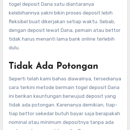
togel deposit Dana satu diantaranya
kelebihannya yakni bikin proses deposit lebih
fleksibel buat dikerjakan setiap waktu. Sebab,
dengan deposit lewat Dana, pemain atau bettor
tidak harus menanti lama bank online terlebih
dulu.
Tidak Ada Potongan
Seperti telah kami bahas diawalnya, tersedianya
cara terkini metode bermain togel deposit Dana
ini berikan keuntungan berwujud deposit yang
tidak ada potongan. Karenanya demikian, tiap-
tiap bettor sekedar butuh bayar saja berapakah
nominal atau minimum depositnya tanpa ada