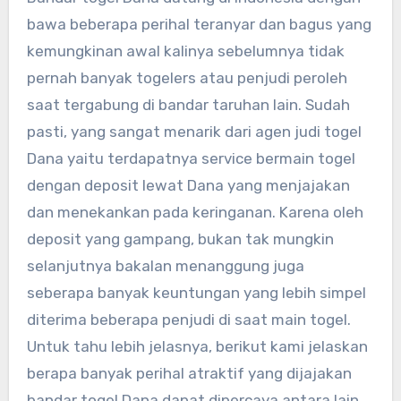
bawa beberapa perihal teranyar dan bagus yang
kemungkinan awal kalinya sebelumnya tidak
pernah banyak togelers atau penjudi peroleh
saat tergabung di bandar taruhan lain. Sudah
pasti, yang sangat menarik dari agen judi togel
Dana yaitu terdapatnya service bermain togel
dengan deposit lewat Dana yang menjajakan
dan menekankan pada keringanan. Karena oleh
deposit yang gampang, bukan tak mungkin
selanjutnya bakalan menanggung juga
seberapa banyak keuntungan yang lebih simpel
diterima beberapa penjudi di saat main togel.
Untuk tahu lebih jelasnya, berikut kami jelaskan
berapa banyak perihal atraktif yang dijajakan
bandar togel Dana dapat dipercaya antara lain