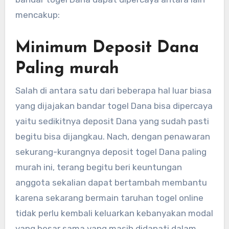
mencakup:
Minimum Deposit Dana
Paling murah
Salah di antara satu dari beberapa hal luar biasa
yang dijajakan bandar togel Dana bisa dipercaya
yaitu sedikitnya deposit Dana yang sudah pasti
begitu bisa dijangkau. Nach, dengan penawaran
sekurang-kurangnya deposit togel Dana paling
murah ini, terang begitu beri keuntungan
anggota sekalian dapat bertambah membantu
karena sekarang bermain taruhan togel online
tidak perlu kembali keluarkan kebanyakan modal
yang besar sama yang masih didapati dalam