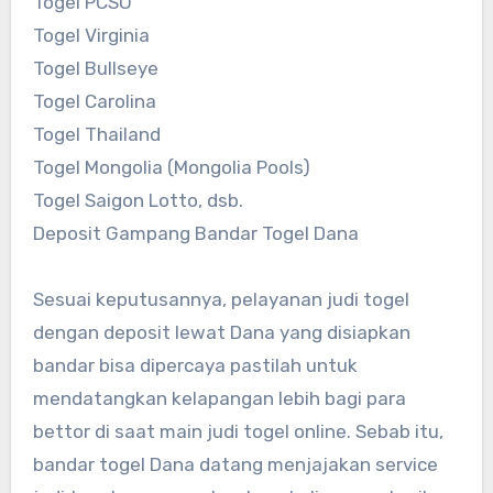
Togel PCSO
Togel Virginia
Togel Bullseye
Togel Carolina
Togel Thailand
Togel Mongolia (Mongolia Pools)
Togel Saigon Lotto, dsb.
Deposit Gampang Bandar Togel Dana
Sesuai keputusannya, pelayanan judi togel
dengan deposit lewat Dana yang disiapkan
bandar bisa dipercaya pastilah untuk
mendatangkan kelapangan lebih bagi para
bettor di saat main judi togel online. Sebab itu,
bandar togel Dana datang menjajakan service