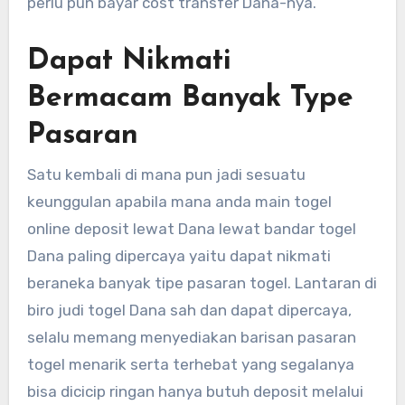
perlu pun bayar cost transfer Dana-nya.
Dapat Nikmati
Bermacam Banyak Type
Pasaran
Satu kembali di mana pun jadi sesuatu
keunggulan apabila mana anda main togel
online deposit lewat Dana lewat bandar togel
Dana paling dipercaya yaitu dapat nikmati
beraneka banyak tipe pasaran togel. Lantaran di
biro judi togel Dana sah dan dapat dipercaya,
selalu memang menyediakan barisan pasaran
togel menarik serta terhebat yang segalanya
bisa dicicip ringan hanya butuh deposit melalui