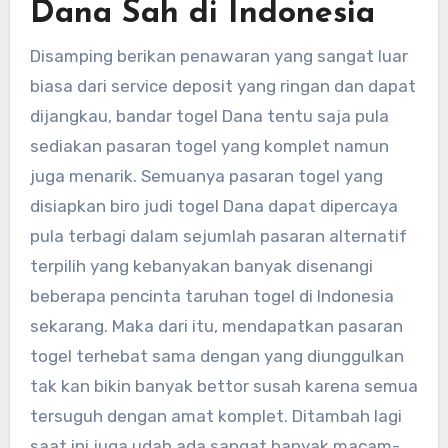
Dana Sah di Indonesia
Disamping berikan penawaran yang sangat luar
biasa dari service deposit yang ringan dan dapat
dijangkau, bandar togel Dana tentu saja pula
sediakan pasaran togel yang komplet namun
juga menarik. Semuanya pasaran togel yang
disiapkan biro judi togel Dana dapat dipercaya
pula terbagi dalam sejumlah pasaran alternatif
terpilih yang kebanyakan banyak disenangi
beberapa pencinta taruhan togel di Indonesia
sekarang. Maka dari itu, mendapatkan pasaran
togel terhebat sama dengan yang diunggulkan
tak kan bikin banyak bettor susah karena semua
tersuguh dengan amat komplet. Ditambah lagi
saat ini juga udah ada sangat banyak macam-