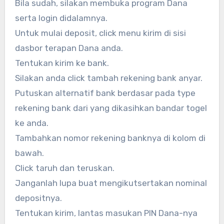
Bila sudah, silakan membuka program Dana
serta login didalamnya.
Untuk mulai deposit, click menu kirim di sisi
dasbor terapan Dana anda.
Tentukan kirim ke bank.
Silakan anda click tambah rekening bank anyar.
Putuskan alternatif bank berdasar pada type
rekening bank dari yang dikasihkan bandar togel
ke anda.
Tambahkan nomor rekening banknya di kolom di
bawah.
Click taruh dan teruskan.
Janganlah lupa buat mengikutsertakan nominal
depositnya.
Tentukan kirim, lantas masukan PIN Dana-nya