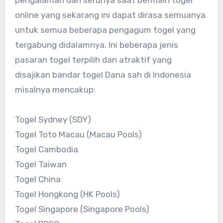
pengalaman dan serunya saat bermain togel
online yang sekarang ini dapat dirasa semuanya
untuk semua beberapa pengagum togel yang
tergabung didalamnya. Ini beberapa jenis
pasaran togel terpilih dan atraktif yang
disajikan bandar togel Dana sah di Indonesia
misalnya mencakup:
Togel Sydney (SDY)
Togel Toto Macau (Macau Pools)
Togel Cambodia
Togel Taiwan
Togel China
Togel Hongkong (HK Pools)
Togel Singapore (Singapore Pools)