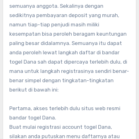
semuanya anggota. Sekalinya dengan
sedikitnya pembayaran deposit yang murah,
namun tiap-tiap penjudi masih miliki
kesempatan bisa peroleh beragam keuntungan
paling besar didalamnya. Semuanya itu dapat
anda peroleh lewat langkah daftar di bandar
togel Dana sah dapat dipercaya terlebih dulu, di
mana untuk langkah registrasinya sendiri benar-
benar simpel dengan tingkatan-tingkatan
berikut di bawah ini:
Pertama, akses terlebih dulu situs web resmi
bandar togel Dana.
Buat mulai registrasi account togel Dana,
silakan anda putuskan menu daftarnya atau