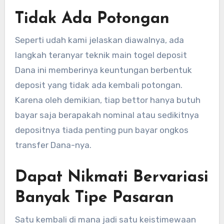
Tidak Ada Potongan
Seperti udah kami jelaskan diawalnya, ada
langkah teranyar teknik main togel deposit
Dana ini memberinya keuntungan berbentuk
deposit yang tidak ada kembali potongan.
Karena oleh demikian, tiap bettor hanya butuh
bayar saja berapakah nominal atau sedikitnya
depositnya tiada penting pun bayar ongkos
transfer Dana-nya.
Dapat Nikmati Bervariasi
Banyak Tipe Pasaran
Satu kembali di mana jadi satu keistimewaan