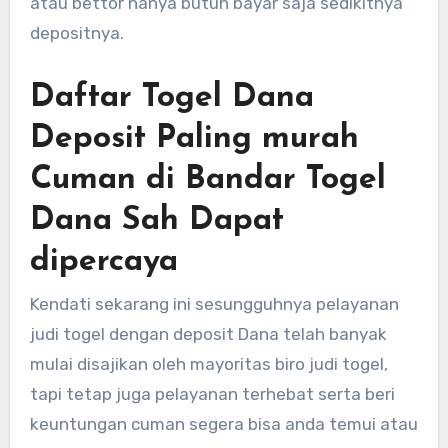
atau bettor hanya butuh bayar saja sedikitnya
depositnya.
Daftar Togel Dana
Deposit Paling murah
Cuman di Bandar Togel
Dana Sah Dapat
dipercaya
Kendati sekarang ini sesungguhnya pelayanan
judi togel dengan deposit Dana telah banyak
mulai disajikan oleh mayoritas biro judi togel,
tapi tetap juga pelayanan terhebat serta beri
keuntungan cuman segera bisa anda temui atau