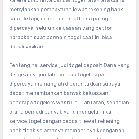
karena umumnya bandar togel rata-rata cuma
menyiapkan pembayaran lewat rekening bank
saja. Tetapi, di bandar togel Dana paling
dipercaya, seluruh keluasaan yang bettor
harapkan saat bermain togel saat ini bisa
direalisasikan.
Tentang hal service judi togel deposit Dana yang
disajikan sejumlah biro judi togel dapat
dipercaya memanglah diperuntukkan supaya
dapat menambahkan banyak keluasaan
beberapa togelers waktu ini. Lantaran, sebagian
orang penjudi banyak yang mengeluh jika
service togel dengan deposit lewat rekening
bank tidak selamanya memberinya keringanan,