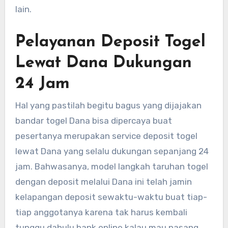
lain.
Pelayanan Deposit Togel
Lewat Dana Dukungan
24 Jam
Hal yang pastilah begitu bagus yang dijajakan
bandar togel Dana bisa dipercaya buat
pesertanya merupakan service deposit togel
lewat Dana yang selalu dukungan sepanjang 24
jam. Bahwasanya, model langkah taruhan togel
dengan deposit melalui Dana ini telah jamin
kelapangan deposit sewaktu-waktu buat tiap-
tiap anggotanya karena tak harus kembali
tunggu dahulu bank online kalau mau pasang