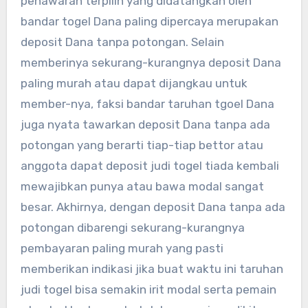
penawaran terpilih yang didatangkan oleh
bandar togel Dana paling dipercaya merupakan
deposit Dana tanpa potongan. Selain
memberinya sekurang-kurangnya deposit Dana
paling murah atau dapat dijangkau untuk
member-nya, faksi bandar taruhan tgoel Dana
juga nyata tawarkan deposit Dana tanpa ada
potongan yang berarti tiap-tiap bettor atau
anggota dapat deposit judi togel tiada kembali
mewajibkan punya atau bawa modal sangat
besar. Akhirnya, dengan deposit Dana tanpa ada
potongan dibarengi sekurang-kurangnya
pembayaran paling murah yang pasti
memberikan indikasi jika buat waktu ini taruhan
judi togel bisa semakin irit modal serta pemain