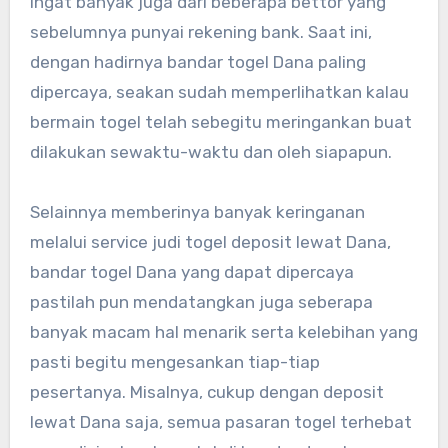
ingat banyak juga dari beberapa bettor yang
sebelumnya punyai rekening bank. Saat ini,
dengan hadirnya bandar togel Dana paling
dipercaya, seakan sudah memperlihatkan kalau
bermain togel telah sebegitu meringankan buat
dilakukan sewaktu-waktu dan oleh siapapun.
Selainnya memberinya banyak keringanan
melalui service judi togel deposit lewat Dana,
bandar togel Dana yang dapat dipercaya
pastilah pun mendatangkan juga seberapa
banyak macam hal menarik serta kelebihan yang
pasti begitu mengesankan tiap-tiap
pesertanya. Misalnya, cukup dengan deposit
lewat Dana saja, semua pasaran togel terhebat