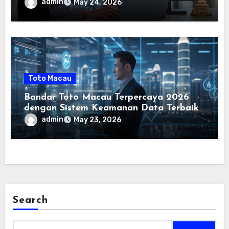
admin
May 24, 2026
Toto Macau
Bandar Toto Macau Terpercaya 2026
dengan Sistem Keamanan Data Terbaik
dan Keunggulan Lainnya
admin
May 23, 2026
Search