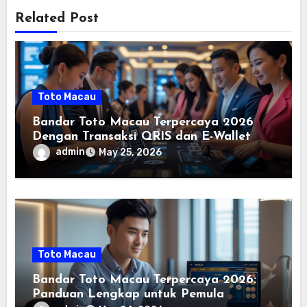
Related Post
Toto Macau
Bandar Toto Macau Terpercaya 2026
Dengan Transaksi QRIS dan E-Wallet
Praktis
admin
May 25, 2026
Toto Macau
Bandar Toto Macau Terpercaya 2026:
Panduan Lengkap untuk Pemula