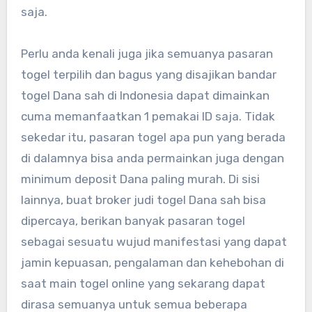
saja.
Perlu anda kenali juga jika semuanya pasaran
togel terpilih dan bagus yang disajikan bandar
togel Dana sah di Indonesia dapat dimainkan
cuma memanfaatkan 1 pemakai ID saja. Tidak
sekedar itu, pasaran togel apa pun yang berada
di dalamnya bisa anda permainkan juga dengan
minimum deposit Dana paling murah. Di sisi
lainnya, buat broker judi togel Dana sah bisa
dipercaya, berikan banyak pasaran togel
sebagai sesuatu wujud manifestasi yang dapat
jamin kepuasan, pengalaman dan kehebohan di
saat main togel online yang sekarang dapat
dirasa semuanya untuk semua beberapa