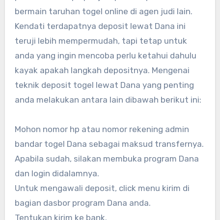
bermain taruhan togel online di agen judi lain.
Kendati terdapatnya deposit lewat Dana ini
teruji lebih mempermudah, tapi tetap untuk
anda yang ingin mencoba perlu ketahui dahulu
kayak apakah langkah depositnya. Mengenai
teknik deposit togel lewat Dana yang penting
anda melakukan antara lain dibawah berikut ini:
Mohon nomor hp atau nomor rekening admin
bandar togel Dana sebagai maksud transfernya.
Apabila sudah, silakan membuka program Dana
dan login didalamnya.
Untuk mengawali deposit, click menu kirim di
bagian dasbor program Dana anda.
Tentukan kirim ke bank.