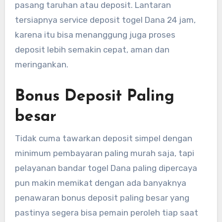
pasang taruhan atau deposit. Lantaran
tersiapnya service deposit togel Dana 24 jam,
karena itu bisa menanggung juga proses
deposit lebih semakin cepat, aman dan
meringankan.
Bonus Deposit Paling
besar
Tidak cuma tawarkan deposit simpel dengan
minimum pembayaran paling murah saja, tapi
pelayanan bandar togel Dana paling dipercaya
pun makin memikat dengan ada banyaknya
penawaran bonus deposit paling besar yang
pastinya segera bisa pemain peroleh tiap saat