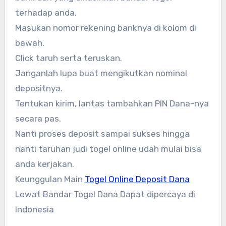
terhadap anda.
Masukan nomor rekening banknya di kolom di
bawah.
Click taruh serta teruskan.
Janganlah lupa buat mengikutkan nominal
depositnya.
Tentukan kirim, lantas tambahkan PIN Dana-nya
secara pas.
Nanti proses deposit sampai sukses hingga
nanti taruhan judi togel online udah mulai bisa
anda kerjakan.
Keunggulan Main
Togel Online Deposit Dana
Lewat Bandar Togel Dana Dapat dipercaya di
Indonesia