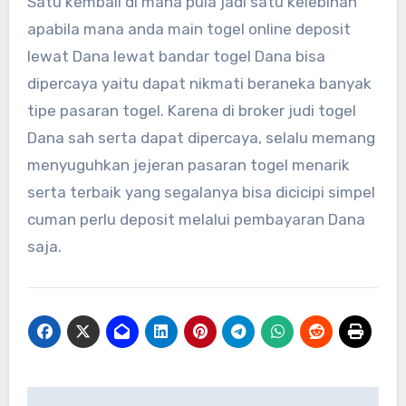
Satu kembali di mana pula jadi satu kelebihan
apabila mana anda main togel online deposit
lewat Dana lewat bandar togel Dana bisa
dipercaya yaitu dapat nikmati beraneka banyak
tipe pasaran togel. Karena di broker judi togel
Dana sah serta dapat dipercaya, selalu memang
menyuguhkan jejeran pasaran togel menarik
serta terbaik yang segalanya bisa dicicipi simpel
cuman perlu deposit melalui pembayaran Dana
saja.
Post