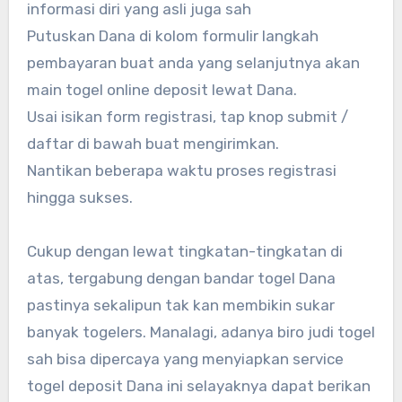
informasi diri yang asli juga sah
Putuskan Dana di kolom formulir langkah
pembayaran buat anda yang selanjutnya akan
main togel online deposit lewat Dana.
Usai isikan form registrasi, tap knop submit /
daftar di bawah buat mengirimkan.
Nantikan beberapa waktu proses registrasi
hingga sukses.
Cukup dengan lewat tingkatan-tingkatan di
atas, tergabung dengan bandar togel Dana
pastinya sekalipun tak kan membikin sukar
banyak togelers. Manalagi, adanya biro judi togel
sah bisa dipercaya yang menyiapkan service
togel deposit Dana ini selayaknya dapat berikan