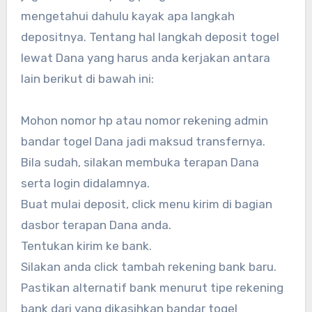
mengetahui dahulu kayak apa langkah
depositnya. Tentang hal langkah deposit togel
lewat Dana yang harus anda kerjakan antara
lain berikut di bawah ini:
Mohon nomor hp atau nomor rekening admin
bandar togel Dana jadi maksud transfernya.
Bila sudah, silakan membuka terapan Dana
serta login didalamnya.
Buat mulai deposit, click menu kirim di bagian
dasbor terapan Dana anda.
Tentukan kirim ke bank.
Silakan anda click tambah rekening bank baru.
Pastikan alternatif bank menurut tipe rekening
bank dari yang dikasihkan bandar togel