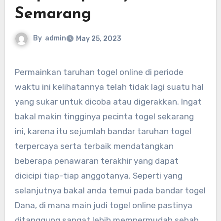
Semarang
By
admin
May 25, 2023
Permainkan taruhan togel online di periode
waktu ini kelihatannya telah tidak lagi suatu hal
yang sukar untuk dicoba atau digerakkan. Ingat
bakal makin tingginya pecinta togel sekarang
ini, karena itu sejumlah bandar taruhan togel
terpercaya serta terbaik mendatangkan
beberapa penawaran terakhir yang dapat
dicicipi tiap-tiap anggotanya. Seperti yang
selanjutnya bakal anda temui pada bandar togel
Dana, di mana main judi togel online pastinya
ditanggung sangat lebih mempermudah sebab