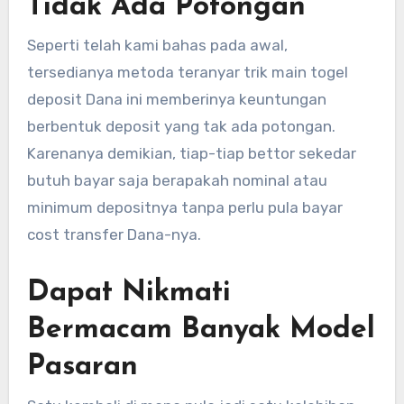
Tidak Ada Potongan
Seperti telah kami bahas pada awal,
tersedianya metoda teranyar trik main togel
deposit Dana ini memberinya keuntungan
berbentuk deposit yang tak ada potongan.
Karenanya demikian, tiap-tiap bettor sekedar
butuh bayar saja berapakah nominal atau
minimum depositnya tanpa perlu pula bayar
cost transfer Dana-nya.
Dapat Nikmati
Bermacam Banyak Model
Pasaran