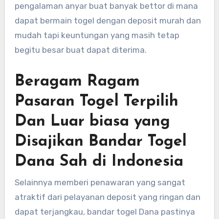
pengalaman anyar buat banyak bettor di mana
dapat bermain togel dengan deposit murah dan
mudah tapi keuntungan yang masih tetap
begitu besar buat dapat diterima.
Beragam Ragam
Pasaran Togel Terpilih
Dan Luar biasa yang
Disajikan Bandar Togel
Dana Sah di Indonesia
Selainnya memberi penawaran yang sangat
atraktif dari pelayanan deposit yang ringan dan
dapat terjangkau, bandar togel Dana pastinya