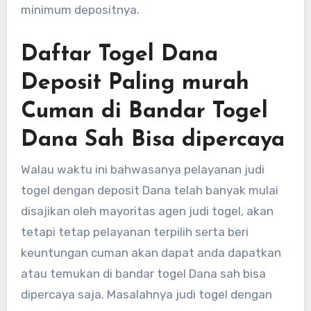
minimum depositnya.
Daftar Togel Dana
Deposit Paling murah
Cuman di Bandar Togel
Dana Sah Bisa dipercaya
Walau waktu ini bahwasanya pelayanan judi
togel dengan deposit Dana telah banyak mulai
disajikan oleh mayoritas agen judi togel, akan
tetapi tetap pelayanan terpilih serta beri
keuntungan cuman akan dapat anda dapatkan
atau temukan di bandar togel Dana sah bisa
dipercaya saja. Masalahnya judi togel dengan