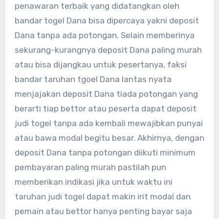
penawaran terbaik yang didatangkan oleh
bandar togel Dana bisa dipercaya yakni deposit
Dana tanpa ada potongan. Selain memberinya
sekurang-kurangnya deposit Dana paling murah
atau bisa dijangkau untuk pesertanya, faksi
bandar taruhan tgoel Dana lantas nyata
menjajakan deposit Dana tiada potongan yang
berarti tiap bettor atau peserta dapat deposit
judi togel tanpa ada kembali mewajibkan punyai
atau bawa modal begitu besar. Akhirnya, dengan
deposit Dana tanpa potongan diikuti minimum
pembayaran paling murah pastilah pun
memberikan indikasi jika untuk waktu ini
taruhan judi togel dapat makin irit modal dan
pemain atau bettor hanya penting bayar saja