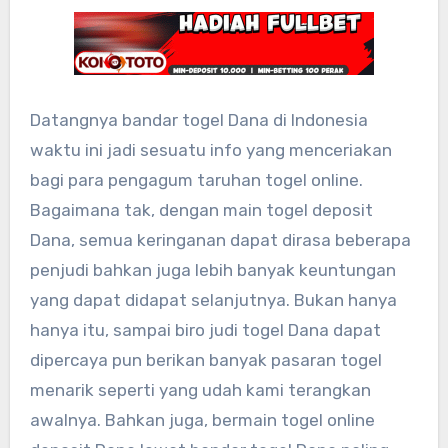
Datangnya bandar togel Dana di Indonesia
waktu ini jadi sesuatu info yang menceriakan
bagi para pengagum taruhan togel online.
Bagaimana tak, dengan main togel deposit
Dana, semua keringanan dapat dirasa beberapa
penjudi bahkan juga lebih banyak keuntungan
yang dapat didapat selanjutnya. Bukan hanya
hanya itu, sampai biro judi togel Dana dapat
dipercaya pun berikan banyak pasaran togel
menarik seperti yang udah kami terangkan
awalnya. Bahkan juga, bermain togel online