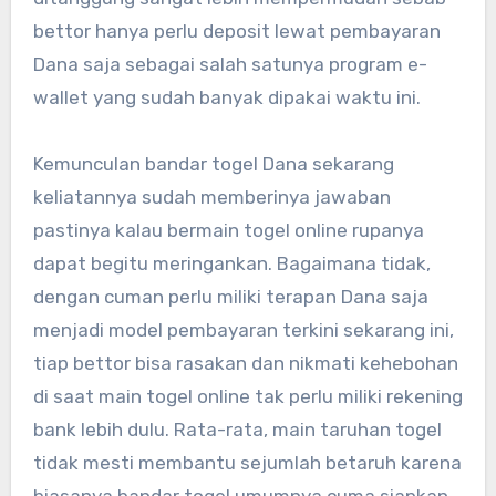
bettor hanya perlu deposit lewat pembayaran
Dana saja sebagai salah satunya program e-
wallet yang sudah banyak dipakai waktu ini.
Kemunculan bandar togel Dana sekarang
keliatannya sudah memberinya jawaban
pastinya kalau bermain togel online rupanya
dapat begitu meringankan. Bagaimana tidak,
dengan cuman perlu miliki terapan Dana saja
menjadi model pembayaran terkini sekarang ini,
tiap bettor bisa rasakan dan nikmati kehebohan
di saat main togel online tak perlu miliki rekening
bank lebih dulu. Rata-rata, main taruhan togel
tidak mesti membantu sejumlah betaruh karena