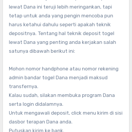
lewat Dana ini teruji lebih meringankan, tapi
tetap untuk anda yang pengin mencoba pun
harus ketahui dahulu seperti apakah teknik
depositnya. Tentang hal teknik deposit togel
lewat Dana yang penting anda kerjakan salah
satunya dibawah berikut ini:
Mohon nomor handphone atau nomor rekening
admin bandar togel Dana menjadi maksud
transfernya.
Kalau sudah, silakan membuka program Dana
serta login didalamnya.
Untuk mengawali deposit, click menu kirim di sisi
dasbor terapan Dana anda.
Putuskan kirim ke bank.