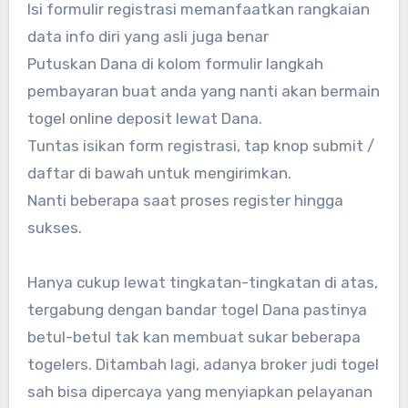
Isi formulir registrasi memanfaatkan rangkaian
data info diri yang asli juga benar
Putuskan Dana di kolom formulir langkah
pembayaran buat anda yang nanti akan bermain
togel online deposit lewat Dana.
Tuntas isikan form registrasi, tap knop submit /
daftar di bawah untuk mengirimkan.
Nanti beberapa saat proses register hingga
sukses.
Hanya cukup lewat tingkatan-tingkatan di atas,
tergabung dengan bandar togel Dana pastinya
betul-betul tak kan membuat sukar beberapa
togelers. Ditambah lagi, adanya broker judi togel
sah bisa dipercaya yang menyiapkan pelayanan