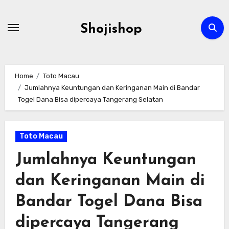
Skip
to
Shojishop
content
Home
Toto Macau
Jumlahnya Keuntungan dan Keringanan Main di Bandar
Togel Dana Bisa dipercaya Tangerang Selatan
Toto Macau
Jumlahnya Keuntungan
dan Keringanan Main di
Bandar Togel Dana Bisa
dipercaya Tangerang