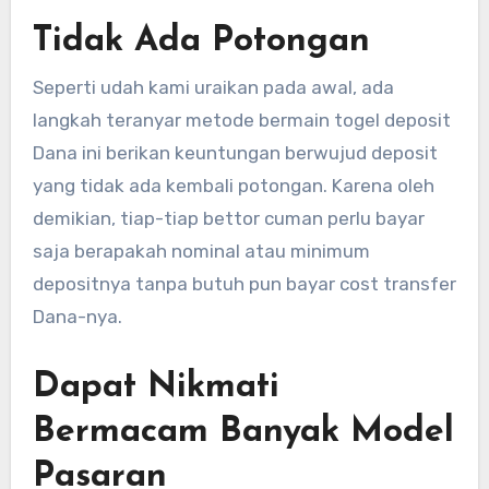
Tidak Ada Potongan
Seperti udah kami uraikan pada awal, ada
langkah teranyar metode bermain togel deposit
Dana ini berikan keuntungan berwujud deposit
yang tidak ada kembali potongan. Karena oleh
demikian, tiap-tiap bettor cuman perlu bayar
saja berapakah nominal atau minimum
depositnya tanpa butuh pun bayar cost transfer
Dana-nya.
Dapat Nikmati
Bermacam Banyak Model
Pasaran