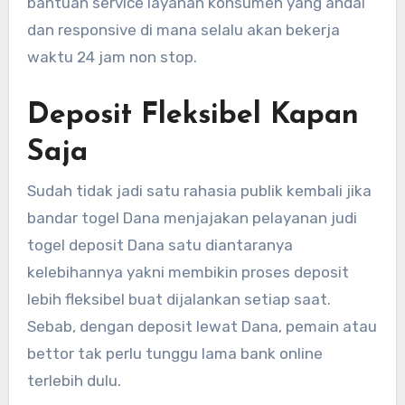
bantuan service layanan konsumen yang andal
dan responsive di mana selalu akan bekerja
waktu 24 jam non stop.
Deposit Fleksibel Kapan
Saja
Sudah tidak jadi satu rahasia publik kembali jika
bandar togel Dana menjajakan pelayanan judi
togel deposit Dana satu diantaranya
kelebihannya yakni membikin proses deposit
lebih fleksibel buat dijalankan setiap saat.
Sebab, dengan deposit lewat Dana, pemain atau
bettor tak perlu tunggu lama bank online
terlebih dulu.