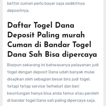
bettor cuman perlu bayar saja sedikitnya
depositnya.
Daftar Togel Dana
Deposit Paling murah
Cuman di Bandar Togel
Dana Sah Bisa dipercaya
Biarpun sekarang ini bahwasanya pelayanan judi
togel dengan deposit Dana udah banyak mulai
disajikan oleh sebagian besar biro judi togel,
tetapi tetap service terhebat dan beri
keuntungan hanya bisa anda temui atau peroleh
di bandar togel Dana sah paling dipercaya saja.