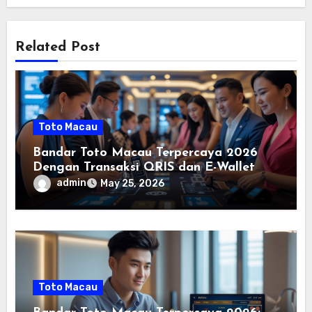
Related Post
Toto Macau
Bandar Toto Macau Terpercaya 2026
Dengan Transaksi QRIS dan E-Wallet
Praktis
admin
May 25, 2026
Toto Macau