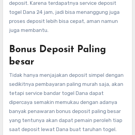
deposit. Karena terdapatnya service deposit
togel Dana 24 jam, jadi bisa menanggung juga
proses deposit lebih bisa cepat, aman namun
juga membantu.
Bonus Deposit Paling
besar
Tidak hanya menjajakan deposit simpel dengan
sedikitnya pembayaran paling murah saja, akan
tetapi service bandar togel Dana dapat
dipercaya semakin memukau dengan adanya
banyak penawaran bonus deposit paling besar
yang tentunya akan dapat pemain peroleh tiap
saat deposit lewat Dana buat taruhan togel.