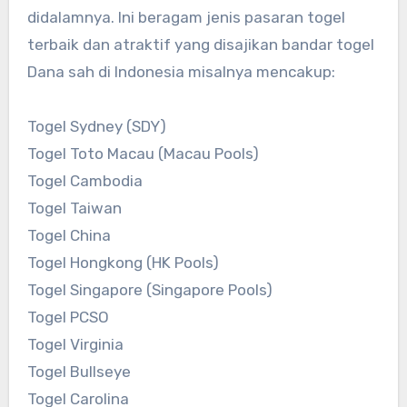
didalamnya. Ini beragam jenis pasaran togel
terbaik dan atraktif yang disajikan bandar togel
Dana sah di Indonesia misalnya mencakup:
Togel Sydney (SDY)
Togel Toto Macau (Macau Pools)
Togel Cambodia
Togel Taiwan
Togel China
Togel Hongkong (HK Pools)
Togel Singapore (Singapore Pools)
Togel PCSO
Togel Virginia
Togel Bullseye
Togel Carolina