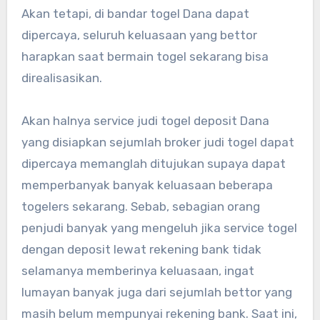
Akan tetapi, di bandar togel Dana dapat
dipercaya, seluruh keluasaan yang bettor
harapkan saat bermain togel sekarang bisa
direalisasikan.
Akan halnya service judi togel deposit Dana
yang disiapkan sejumlah broker judi togel dapat
dipercaya memanglah ditujukan supaya dapat
memperbanyak banyak keluasaan beberapa
togelers sekarang. Sebab, sebagian orang
penjudi banyak yang mengeluh jika service togel
dengan deposit lewat rekening bank tidak
selamanya memberinya keluasaan, ingat
lumayan banyak juga dari sejumlah bettor yang
masih belum mempunyai rekening bank. Saat ini,