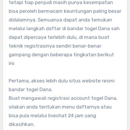
tetapi tiap penjudi masih punya kesempatan
bisa peroleh bermacam keuntungan paling besar
didalamnya. Semuanya dapat anda temukan
melalui langkah daftar di bandar togel Dana sah
dapat dipercaya terlebih dulu, di mana buat
teknik registrasinya sendiri benar-benar
gampang dengan beberapa tingkatan berikut
ini:
Pertama, akses lebih dulu situs website resmi
bandar togel Dana.
Buat mengawali registrasi account togel Dana,
silakan anda tentukan menu daftarnya atau
bisa pula melalui livechat 24 jam yang
dikasihkan.