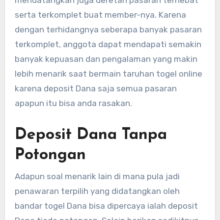
mendatangkan juga deretan pasaran terhebat
serta terkomplet buat member-nya. Karena
dengan terhidangnya seberapa banyak pasaran
terkomplet, anggota dapat mendapati semakin
banyak kepuasan dan pengalaman yang makin
lebih menarik saat bermain taruhan togel online
karena deposit Dana saja semua pasaran
apapun itu bisa anda rasakan.
Deposit Dana Tanpa
Potongan
Adapun soal menarik lain di mana pula jadi
penawaran terpilih yang didatangkan oleh
bandar togel Dana bisa dipercaya ialah deposit