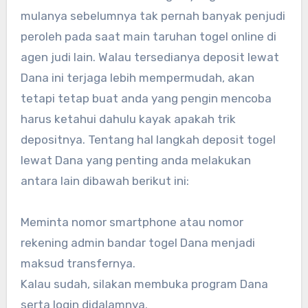
mulanya sebelumnya tak pernah banyak penjudi
peroleh pada saat main taruhan togel online di
agen judi lain. Walau tersedianya deposit lewat
Dana ini terjaga lebih mempermudah, akan
tetapi tetap buat anda yang pengin mencoba
harus ketahui dahulu kayak apakah trik
depositnya. Tentang hal langkah deposit togel
lewat Dana yang penting anda melakukan
antara lain dibawah berikut ini:
Meminta nomor smartphone atau nomor
rekening admin bandar togel Dana menjadi
maksud transfernya.
Kalau sudah, silakan membuka program Dana
serta login didalamnya.