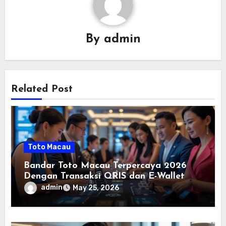
By
admin
Related Post
Toto Macau
Bandar Toto Macau Terpercaya 2026
Dengan Transaksi QRIS dan E-Wallet
Praktis
admin
May 25, 2026