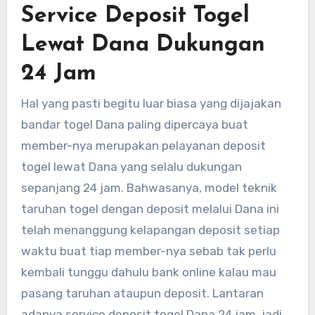
Service Deposit Togel
Lewat Dana Dukungan
24 Jam
Hal yang pasti begitu luar biasa yang dijajakan
bandar togel Dana paling dipercaya buat
member-nya merupakan pelayanan deposit
togel lewat Dana yang selalu dukungan
sepanjang 24 jam. Bahwasanya, model teknik
taruhan togel dengan deposit melalui Dana ini
telah menanggung kelapangan deposit setiap
waktu buat tiap member-nya sebab tak perlu
kembali tunggu dahulu bank online kalau mau
pasang taruhan ataupun deposit. Lantaran
adanya service deposit togel Dana 24 jam, jadi