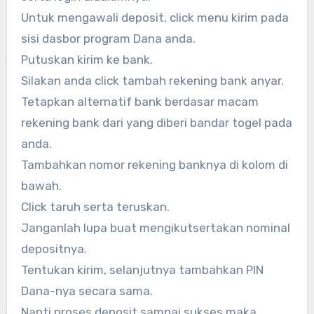
Untuk mengawali deposit, click menu kirim pada
sisi dasbor program Dana anda.
Putuskan kirim ke bank.
Silakan anda click tambah rekening bank anyar.
Tetapkan alternatif bank berdasar macam
rekening bank dari yang diberi bandar togel pada
anda.
Tambahkan nomor rekening banknya di kolom di
bawah.
Click taruh serta teruskan.
Janganlah lupa buat mengikutsertakan nominal
depositnya.
Tentukan kirim, selanjutnya tambahkan PIN
Dana-nya secara sama.
Nanti proses deposit sampai sukses maka