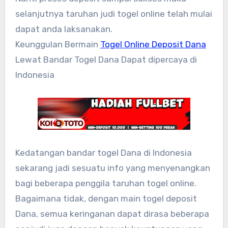
selanjutnya taruhan judi togel online telah mulai
dapat anda laksanakan.
Keunggulan Bermain
Togel Online Deposit Dana
Lewat Bandar Togel Dana Dapat dipercaya di
Indonesia
Kedatangan bandar togel Dana di Indonesia
sekarang jadi sesuatu info yang menyenangkan
bagi beberapa penggila taruhan togel online.
Bagaimana tidak, dengan main togel deposit
Dana, semua keringanan dapat dirasa beberapa