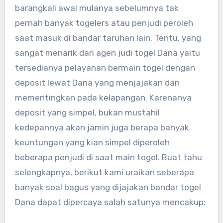
barangkali awal mulanya sebelumnya tak
pernah banyak togelers atau penjudi peroleh
saat masuk di bandar taruhan lain. Tentu, yang
sangat menarik dari agen judi togel Dana yaitu
tersedianya pelayanan bermain togel dengan
deposit lewat Dana yang menjajakan dan
mementingkan pada kelapangan. Karenanya
deposit yang simpel, bukan mustahil
kedepannya akan jamin juga berapa banyak
keuntungan yang kian simpel diperoleh
beberapa penjudi di saat main togel. Buat tahu
selengkapnya, berikut kami uraikan seberapa
banyak soal bagus yang dijajakan bandar togel
Dana dapat dipercaya salah satunya mencakup: