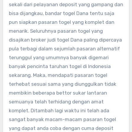
sekali dari pelayanan deposit yang gampang dan
bisa dijangkau, bandar togel Dana tentu saja
pun siapkan pasaran togel yang komplet dan
menarik. Seluruhnya pasaran togel yang
disajikan broker judi togel Dana paling dipercaya
pula terbagi dalam sejumlah pasaran alternatif
terunggul yang umumnya banyak digemari
banyak pencinta taruhan togel di Indonesia
sekarang. Maka, mendapati pasaran togel
terhebat sesuai sama yang diunggulkan tidak
membikin beberapa bettor sukar lantaran
semuanya telah terhidang dengan amat
komplet. Ditambah lagi waktu ini telah ada
sangat banyak macam-macam pasaran togel
yang dapat anda coba dengan cuma deposit