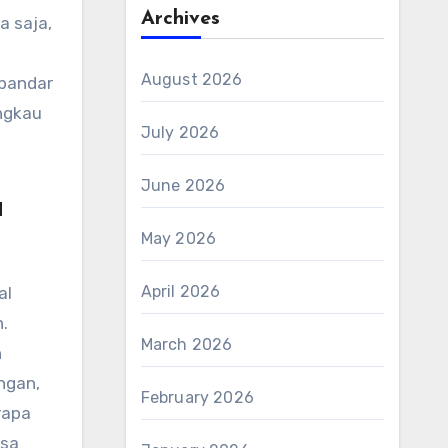
Archives
a saja,
August 2026
 bandar
angkau
July 2026
June 2026
a
May 2026
April 2026
al
.
March 2026
n
ngan,
February 2026
rapa
asa