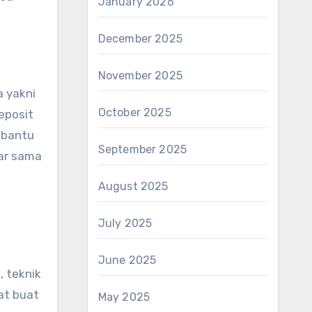
January 2026
December 2025
November 2025
a yakni
October 2025
eposit
mbantu
September 2025
sar sama
August 2025
July 2025
June 2025
 teknik
at buat
May 2025