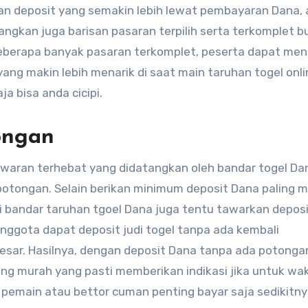
an deposit yang semakin lebih lewat pembayaran Dana,
angkan juga barisan pasaran terpilih serta terkomplet b
berapa banyak pasaran terkomplet, peserta dapat men
g makin lebih menarik di saat main taruhan togel onli
a bisa anda cicipi.
ongan
nawaran terhebat yang didatangkan oleh bandar togel Da
 potongan. Selain berikan minimum deposit Dana paling 
i bandar taruhan tgoel Dana juga tentu tawarkan depos
anggota dapat deposit judi togel tanpa ada kembali
esar. Hasilnya, dengan deposit Dana tanpa ada potonga
g murah yang pasti memberikan indikasi jika untuk wak
ta pemain atau bettor cuman penting bayar saja sedikitn