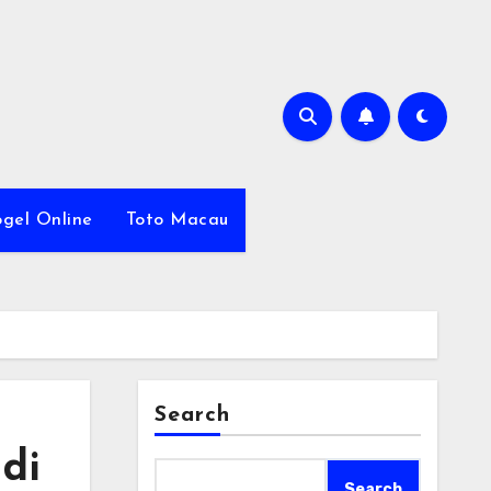
ogel Online
Toto Macau
Search
di
Search