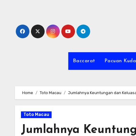
Skip
to
content
Baccarat
Pacuan Kuda
Home
Toto Macau
Jumlahnya Keuntungan dan Keluasa
Toto Macau
Jumlahnya Keuntung