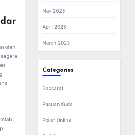
May 2023
ndar
April 2023
March 2023
an oleh
r segera
gan
Categories
g
ana
Baccarat
Pacuan Kuda
umlah
Poker Online
ip