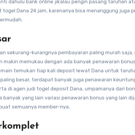
ti dahulu bank online jikalau pengin pasang taruhan a
it togel Dana 24 jam, karenanya bisa menanggung juga p
permudah.
sar
an sekurang-kurangnya pembayaran paling murah saja,
 pun makin memukau dengan ada banyak penawaran bonu
emain temukan tiap kali deposit lewat Dana untuk taruh
 paling besar, terdapat banyak juga penawaran keuntun
rta di agen judi togel deposit Dana, umpamanya dari bo
a banyak yang lain variasi penawaran bonus yang lain di
sia buat semuanya member-nya.
erkomplet