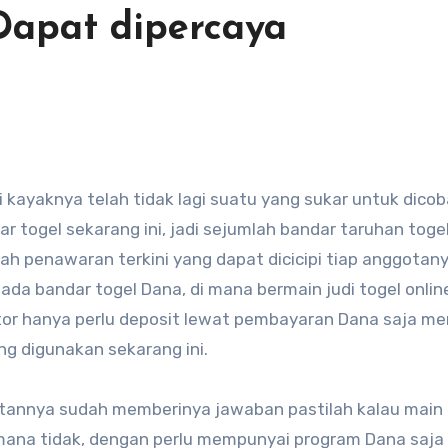
Dapat dipercaya
r togel sekarang ini, jadi sejumlah bandar taruhan toge
h penawaran terkini yang dapat dicicipi tiap anggotany
a bandar togel Dana, di mana bermain judi togel onlin
or hanya perlu deposit lewat pembayaran Dana saja me
ng digunakan sekarang ini.
tannya sudah memberinya jawaban pastilah kalau main 
mana tidak, dengan perlu mempunyai program Dana saja