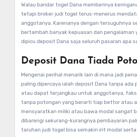
Walau bandar togel Dana memberinya keringan
tetapi broker judi togel terus-menerus mendat
anggotanya. Karenanya dengan tersuguhnya se
bertambah banyak kepuasan dan pengalaman yan
dipicu deposit Dana saja seluruh pasaran apa saj
Deposit Dana Tiada Pot
Mengenai perihal menarik lain di mana jadi pe
paling dipercaya ialah deposit Dana tanpa ada
atau dapat terjangkau untuk anggotanya, faks
tanpa potongan yang berarti tiap bettor atau 
mensyaratkan miliki atau bawa modal sangat b
dibarengi sekurang-kurangnya pembayaran palin
taruhan judi togel bisa semakin irit modal ser