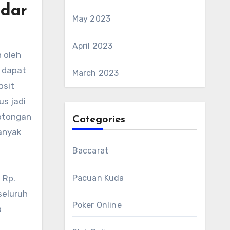
ndar
May 2023
April 2023
 oleh
n dapat
March 2023
osit
us jadi
potongan
Categories
banyak
Baccarat
 Rp.
Pacuan Kuda
seluruh
Poker Online
p