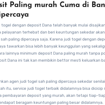
sit Paling murah Cuma di Ba
ipercaya
togel dengan deposit Dana telah banyak mulai disajikan
ga pelayanan terhebat dan beri keuntungan sekedar aka
ah paling dipercaya saja. Karena judi togel dengan dep
aya tawarkan bisa lebih banyak keunggulan yang sekalig
ara lainnya minimum deposit Dana paling murah tanpa 
osit Dana ini tak kan membikin bettor mesti keluarkan 
kan agen judi togel sah paling dipercaya sekedar senilai
 itu, service judi togel terbaik didalamnya bisa dicicip 
 pembayaran deposit yang murah, akan tetapi tiap-tia
endapat beragam keuntungan paling besar didalamnya.