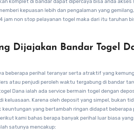
ikan komplet di bandar dapat dipercaya bisa anda akses 
memberi kepuasan lebih dan pengalaman yang gemilang,
 jam non stop pelayanan togel maka dari itu taruhan bi
ng Dijajakan Bandar Togel D
a beberapa perihal teranyar serta atraktif yang kemun
ers atau penjudi peroleh waktu tergabung di bandar ta
 togel Dana ialah ada service bermain togel dengan depos
keluasaan. Karena oleh deposit yang simpel, bukan tid
 keuntungan yang bertambah ringan didapat beberapa 
berikut kami bahas berapa banyak perihal luar biasa yang
salah satunya mencakup: