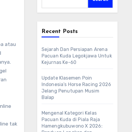
Recent Posts
Sejarah Dan Persiapan Arena
l
Pacuan Kuda Legokjawa Untuk
anya.
Kejurnas Ke-60
gel
Update Klasemen Poin
ran
Indonesia’s Horse Racing 2026
Jelang Penutupan Musim
Balap
nline
Mengenal Kategori Kelas
Pacuan Kuda di Piala Raja
line tak
Hamengkubuwono X 2026: