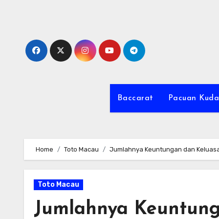
Skip
to
content
Baccarat
Pacuan Kuda
Home
Toto Macau
Jumlahnya Keuntungan dan Keluasaa
Toto Macau
Jumlahnya Keuntung