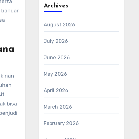
serta
Archives
 bandar
sa
August 2026
July 2026
ana
June 2026
May 2026
gkinan
ruhan
April 2026
it
ak bisa
March 2026
penjudi
February 2026