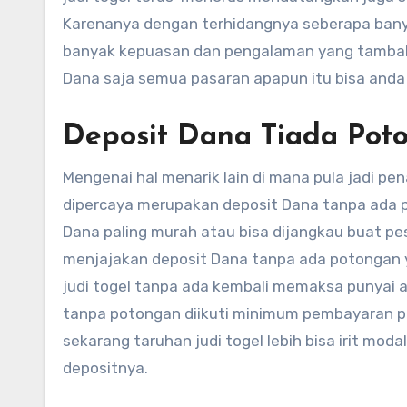
Karenanya dengan terhidangnya seberapa bany
banyak kepuasan dan pengalaman yang tambah 
Dana saja semua pasaran apapun itu bisa anda
Deposit Dana Tiada Pot
Mengenai hal menarik lain di mana pula jadi pe
dipercaya merupakan deposit Dana tanpa ada 
Dana paling murah atau bisa dijangkau buat pe
menjajakan deposit Dana tanpa ada potongan y
judi togel tanpa ada kembali memaksa punyai 
tanpa potongan diikuti minimum pembayaran pa
sekarang taruhan judi togel lebih bisa irit mo
depositnya.