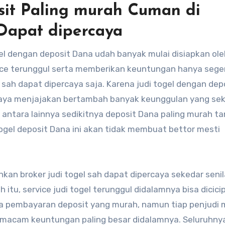
sit Paling murah Cuman di
Dapat dipercaya
el dengan deposit Dana udah banyak mulai disiapkan ole
rvice terunggul serta memberikan keuntungan hanya sege
sah dapat dipercaya saja. Karena judi togel dengan dep
rcaya menjajakan bertambah banyak keunggulan yang sek
 antara lainnya sedikitnya deposit Dana paling murah t
ogel deposit Dana ini akan tidak membuat bettor mesti
kan broker judi togel sah dapat dipercaya sekedar senil
itu, service judi togel terunggul didalamnya bisa dicic
a pembayaran deposit yang murah, namun tiap penjudi 
rmacam keuntungan paling besar didalamnya. Seluruhny