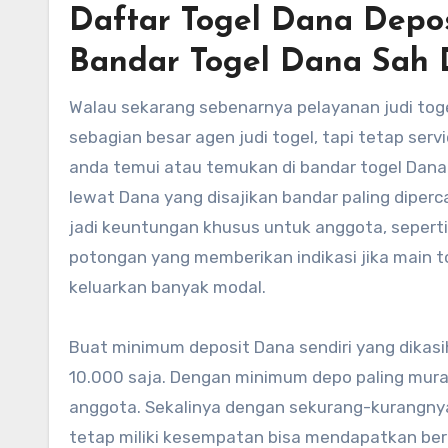
Daftar Togel Dana Depo
Bandar Togel Dana Sah 
Walau sekarang sebenarnya pelayanan judi tog
sebagian besar agen judi togel, tapi tetap se
anda temui atau temukan di bandar togel Dana 
lewat Dana yang disajikan bandar paling dipe
jadi keuntungan khusus untuk anggota, seperti
potongan yang memberikan indikasi jika main t
keluarkan banyak modal.
Buat minimum deposit Dana sendiri yang dikasih
10.000 saja. Dengan minimum depo paling murah 
anggota. Sekalinya dengan sekurang-kurangny
tetap miliki kesempatan bisa mendapatkan be