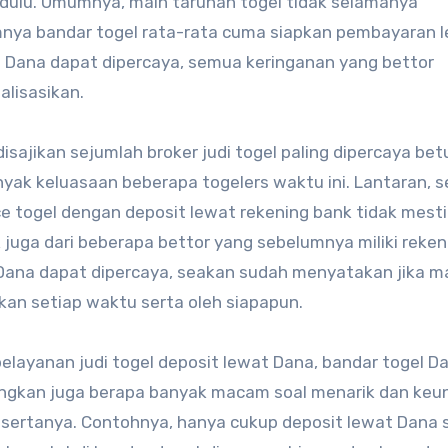
ih dulu. Umumnya, main taruhan togel tidak selamanya
a bandar togel rata-rata cuma siapkan pembayaran 
el Dana dapat dipercaya, semua keringanan yang bettor
alisasikan.
isajikan sejumlah broker judi togel paling dipercaya bet
ak keluasaan beberapa togelers waktu ini. Lantaran, 
ce togel dengan deposit lewat rekening bank tidak mesti
uga dari beberapa bettor yang sebelumnya miliki reken
 Dana dapat dipercaya, seakan sudah menyatakan jika m
kan setiap waktu serta oleh siapapun.
elayanan judi togel deposit lewat Dana, bandar togel D
angkan juga berapa banyak macam soal menarik dan keu
sertanya. Contohnya, hanya cukup deposit lewat Dana s