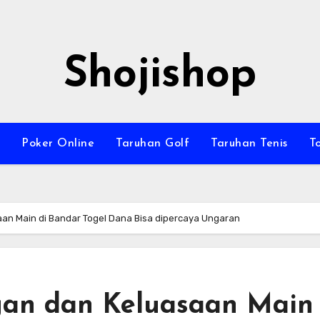
Shojishop
Poker Online
Taruhan Golf
Taruhan Tenis
T
n Main di Bandar Togel Dana Bisa dipercaya Ungaran
an dan Keluasaan Main 