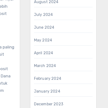
August 2024
ebih
osit
July 2024
June 2024
May 2024
a paling
April 2024
it
March 2024
osit
t Dana
February 2024
ntuk
um
January 2024
December 2023