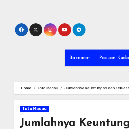
Skip
to
content
Baccarat
Pacuan Kuda
Home
Toto Macau
Jumlahnya Keuntungan dan Keluasaa
Toto Macau
Jumlahnya Keuntung