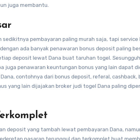
amun juga membantu.
sar
sedikitnya pembayaran paling murah saja, tapi service
 dengan ada banyak penawaran bonus deposit paling be
etiap deposit lewat Dana buat taruhan togel. Sesunggu
apa juga penawaran keuntungan bonus yang lain dapat d
t Dana, contohnya dari bonus deposit, referal, cashback,
s yang lain dijajakan broker judi togel Dana paling dipe
Terkomplet
an deposit yang tambah lewat pembayaran Dana, namun
sederetan pasaran terunggul dan terkomplet buat memb