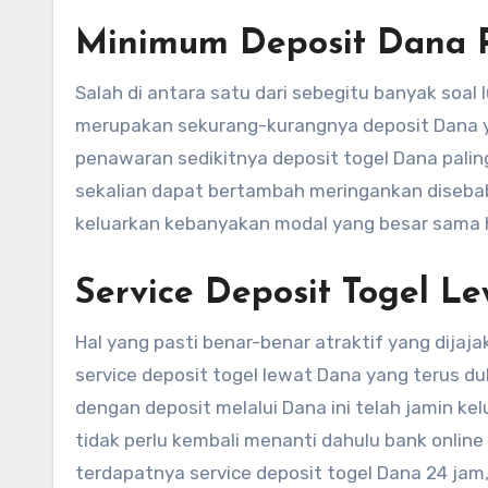
Minimum Deposit Dana 
Salah di antara satu dari sebegitu banyak soal
merupakan sekurang-kurangnya deposit Dana y
penawaran sedikitnya deposit togel Dana pali
sekalian dapat bertambah meringankan disebabk
keluarkan kebanyakan modal yang besar sama hal
Service Deposit Togel 
Hal yang pasti benar-benar atraktif yang dijaj
service deposit togel lewat Dana yang terus d
dengan deposit melalui Dana ini telah jamin 
tidak perlu kembali menanti dahulu bank onlin
terdapatnya service deposit togel Dana 24 jam, 