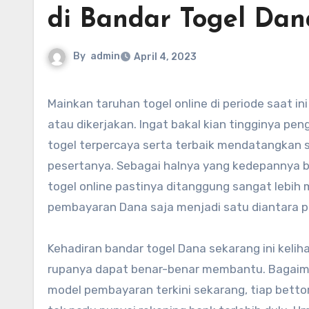
di Bandar Togel Dan
By
admin
April 4, 2023
Mainkan taruhan togel online di periode saat ini kelihatannya telah tidak lagi suatu yang sukar untuk dicoba
atau dikerjakan. Ingat bakal kian tingginya pe
togel terpercaya serta terbaik mendatangkan s
pesertanya. Sebagai halnya yang kedepannya ba
togel online pastinya ditanggung sangat lebih
pembayaran Dana saja menjadi satu diantara pr
Kehadiran bandar togel Dana sekarang ini kelih
rupanya dapat benar-benar membantu. Bagaiman
model pembayaran terkini sekarang, tiap betto