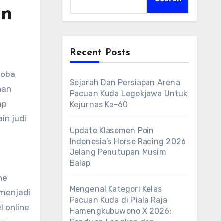
en
Recent Posts
Sejarah Dan Persiapan Arena
han
Pacuan Kuda Legokjawa Untuk
ap
Kejurnas Ke-60
in judi
Update Klasemen Poin
Indonesia’s Horse Racing 2026
Jelang Penutupan Musim
Balap
ne
Mengenal Kategori Kelas
 menjadi
Pacuan Kuda di Piala Raja
l online
Hamengkubuwono X 2026: