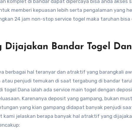
pkan komplet di bandar dapat dipercaya bisa anda akses 
ntuk memberi kepuasan lebih serta pengalaman yang he
gkan 24 jam non-stop service togel maka taruhan bisa 
g Dijajakan Bandar Togel Da
a berbagai hal teranyar dan atraktif yang barangkali aw
 atau penjudi temukan di saat tergabung di bandar tar
udi togel Dana ialah ada service main togel dengan depos
luasaan. Karenanya deposit yang gampang, bukan must
ntungan yang kian gampang didapat banyak penjudi saa
ut kami jelaskan berapa banyak hal atraktif yang dijajak
mencakup: