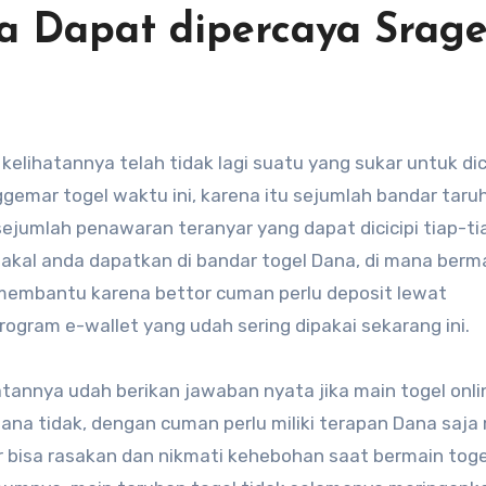
a Dapat dipercaya Srag
nggemar togel waktu ini, karena itu sejumlah bandar taru
ejumlah penawaran teranyar yang dapat dicicipi tiap-ti
kal anda dapatkan di bandar togel Dana, di mana berma
 membantu karena bettor cuman perlu deposit lewat
ogram e-wallet yang udah sering dipakai sekarang ini.
atannya udah berikan jawaban nyata jika main togel onli
a tidak, dengan cuman perlu miliki terapan Dana saja
r bisa rasakan dan nikmati kehebohan saat bermain toge