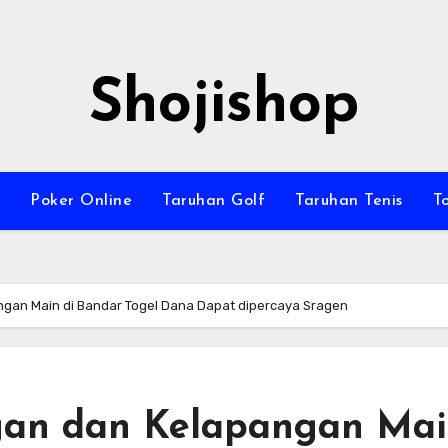
Shojishop
Poker Online
Taruhan Golf
Taruhan Tenis
T
gan Main di Bandar Togel Dana Dapat dipercaya Sragen
gan dan Kelapangan Ma