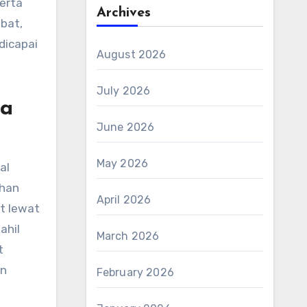
serta
Archives
bat,
dicapai
August 2026
July 2026
na
June 2026
May 2026
al
uhan
April 2026
it lewat
ahil
March 2026
t
an
February 2026