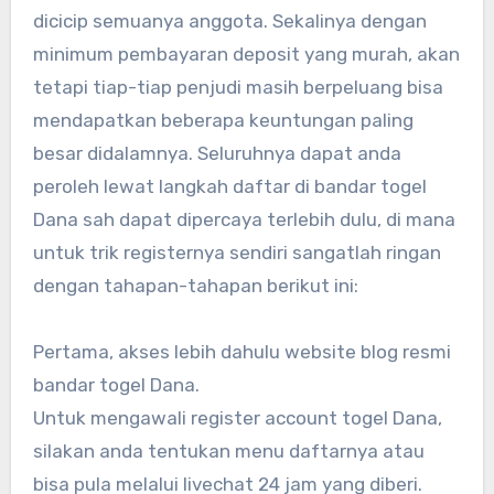
dicicip semuanya anggota. Sekalinya dengan
minimum pembayaran deposit yang murah, akan
tetapi tiap-tiap penjudi masih berpeluang bisa
mendapatkan beberapa keuntungan paling
besar didalamnya. Seluruhnya dapat anda
peroleh lewat langkah daftar di bandar togel
Dana sah dapat dipercaya terlebih dulu, di mana
untuk trik registernya sendiri sangatlah ringan
dengan tahapan-tahapan berikut ini:
Pertama, akses lebih dahulu website blog resmi
bandar togel Dana.
Untuk mengawali register account togel Dana,
silakan anda tentukan menu daftarnya atau
bisa pula melalui livechat 24 jam yang diberi.