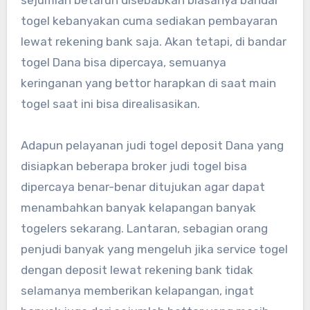
sejumlah betaruh disebabkan biasanya bandar
togel kebanyakan cuma sediakan pembayaran
lewat rekening bank saja. Akan tetapi, di bandar
togel Dana bisa dipercaya, semuanya
keringanan yang bettor harapkan di saat main
togel saat ini bisa direalisasikan.
Adapun pelayanan judi togel deposit Dana yang
disiapkan beberapa broker judi togel bisa
dipercaya benar-benar ditujukan agar dapat
menambahkan banyak kelapangan banyak
togelers sekarang. Lantaran, sebagian orang
penjudi banyak yang mengeluh jika service togel
dengan deposit lewat rekening bank tidak
selamanya memberikan kelapangan, ingat