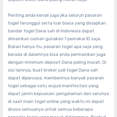
Penting anda kenali juga jika seluruh pasaran
togel terunggul serta luar biasa yang disiapkan
bandar togel Dana sah di Indonesia dapat
dimainkan cuman gunakan 1 pemakai ID saja.
Bukan hanya itu, pasaran togel apa saja yang
berada di dalamnya bisa anda permainkan juga
dengan minimum deposit Dana paling murah. Di
sisi lainnya, buat broker judi togel Dana sah
dapat dipercaya, memberinya banyak pasaran
togel sebagai satu wujud manifestasi yang
dapat jamin kepuasan, pengalaman dan serunya
di saat main togel online yang waktu ini dapat
dirasa semuanya untuk semua beberapa