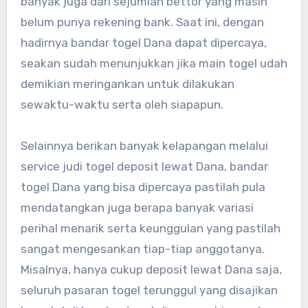
banyak juga dari sejumlah bettor yang masih
belum punya rekening bank. Saat ini, dengan
hadirnya bandar togel Dana dapat dipercaya,
seakan sudah menunjukkan jika main togel udah
demikian meringankan untuk dilakukan
sewaktu-waktu serta oleh siapapun.
Selainnya berikan banyak kelapangan melalui
service judi togel deposit lewat Dana, bandar
togel Dana yang bisa dipercaya pastilah pula
mendatangkan juga berapa banyak variasi
perihal menarik serta keunggulan yang pastilah
sangat mengesankan tiap-tiap anggotanya.
Misalnya, hanya cukup deposit lewat Dana saja,
seluruh pasaran togel terunggul yang disajikan