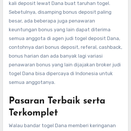
kali deposit lewat Dana buat taruhan togel.
Sebetulnya, disamping bonus deposit paling
besar, ada beberapa juga penawaran
keuntungan bonus yang lain dapat diterima
semua anggota di agen judi togel deposit Dana,
contohnya dari bonus deposit, referal, cashback,
bonus harian dan ada banyak lagi variasi
penawaran bonus yang lain dijajakan broker judi
togel Dana bisa dipercaya di Indonesia untuk
semua anggotanya.
Pasaran Terbaik serta
Terkomplet
Walau bandar togel Dana memberi keringanan