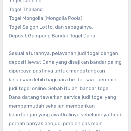
Togel Carolina
Togel Thailand
Togel Mongolia (Mongolia Pools)
Togel Saigon Lotto, dan sebagainya.
Deposit Gampang Bandar Togel Dana
Sesuai aturannya, pelayanan judi togel dengan
deposit lewat Dana yang disajikan bandar paling
dipercaya pastinya untuk mendatangkan
keluasaan lebih bagi para bettor saat bermain
judi togel online. Sebab itulah, bandar togel
Dana datang tawarkan service judi togel yang
mempermudah sekalian memberikan
keuntungan yang awal kalinya sebelumnya tidak
pernah banyak penjudi peroleh pas main