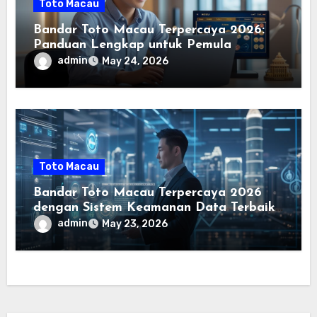
Toto Macau
Bandar Toto Macau Terpercaya 2026:
Panduan Lengkap untuk Pemula
admin
May 24, 2026
Toto Macau
Bandar Toto Macau Terpercaya 2026
dengan Sistem Keamanan Data Terbaik
dan Keunggulan Lainnya
admin
May 23, 2026