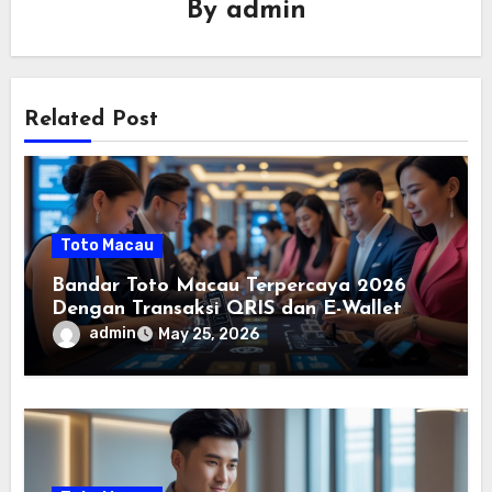
By
admin
Related Post
Toto Macau
Bandar Toto Macau Terpercaya 2026
Dengan Transaksi QRIS dan E-Wallet
Praktis
admin
May 25, 2026