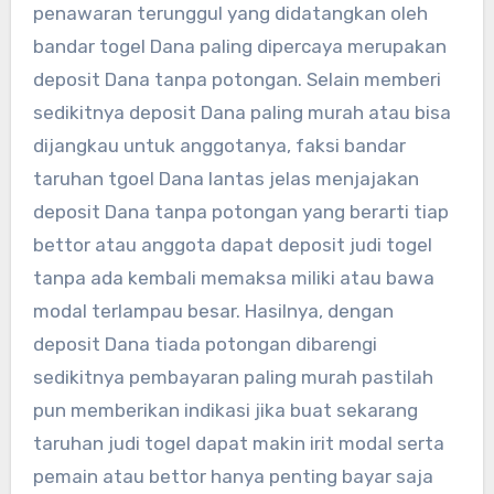
penawaran terunggul yang didatangkan oleh
bandar togel Dana paling dipercaya merupakan
deposit Dana tanpa potongan. Selain memberi
sedikitnya deposit Dana paling murah atau bisa
dijangkau untuk anggotanya, faksi bandar
taruhan tgoel Dana lantas jelas menjajakan
deposit Dana tanpa potongan yang berarti tiap
bettor atau anggota dapat deposit judi togel
tanpa ada kembali memaksa miliki atau bawa
modal terlampau besar. Hasilnya, dengan
deposit Dana tiada potongan dibarengi
sedikitnya pembayaran paling murah pastilah
pun memberikan indikasi jika buat sekarang
taruhan judi togel dapat makin irit modal serta
pemain atau bettor hanya penting bayar saja