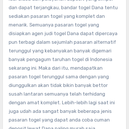
dan dapat terjangkau, bandar togel Dana tentu
sediakan pasaran togel yang komplet dan
menarik. Semuanya pasaran togel yang
disiapkan agen judi togel Dana dapat dipercaya
pun terbagi dalam sejumlah pasaran alternatif
terunggul yang kebanyakan banyak digemari
banyak pengagum taruhan togel di Indonesia
sekarang ini. Maka dari itu, mendapatkan
pasaran togel terunggul sama dengan yang
diunggulkan akan tidak bikin banyak bettor
susah lantaran semuanya telah terhidang
dengan amat komplet. Lebih-lebih lagi saat ini
juga udah ada sangat banyak beberapa jenis
pasaran togel yang dapat anda coba cuman
deposit lewat Dana paling murah saja.