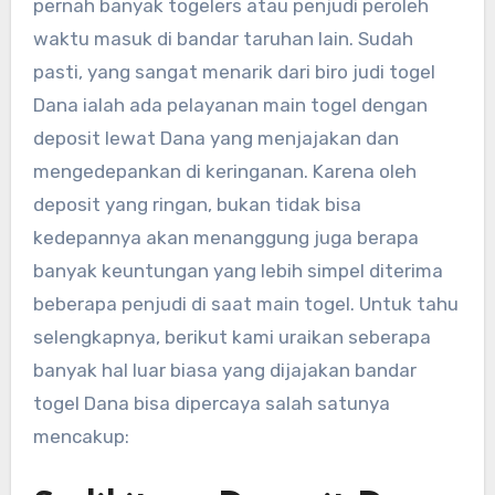
pernah banyak togelers atau penjudi peroleh
waktu masuk di bandar taruhan lain. Sudah
pasti, yang sangat menarik dari biro judi togel
Dana ialah ada pelayanan main togel dengan
deposit lewat Dana yang menjajakan dan
mengedepankan di keringanan. Karena oleh
deposit yang ringan, bukan tidak bisa
kedepannya akan menanggung juga berapa
banyak keuntungan yang lebih simpel diterima
beberapa penjudi di saat main togel. Untuk tahu
selengkapnya, berikut kami uraikan seberapa
banyak hal luar biasa yang dijajakan bandar
togel Dana bisa dipercaya salah satunya
mencakup: