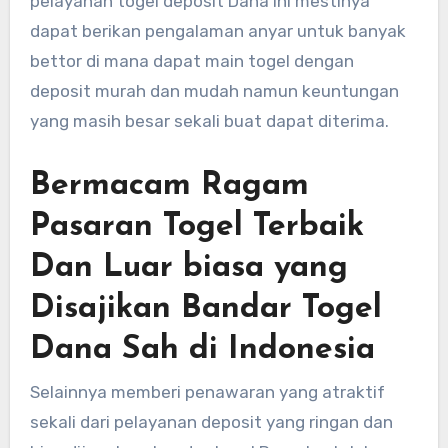
pelayanan togel deposit Dana ini mestinya
dapat berikan pengalaman anyar untuk banyak
bettor di mana dapat main togel dengan
deposit murah dan mudah namun keuntungan
yang masih besar sekali buat dapat diterima.
Bermacam Ragam
Pasaran Togel Terbaik
Dan Luar biasa yang
Disajikan Bandar Togel
Dana Sah di Indonesia
Selainnya memberi penawaran yang atraktif
sekali dari pelayanan deposit yang ringan dan