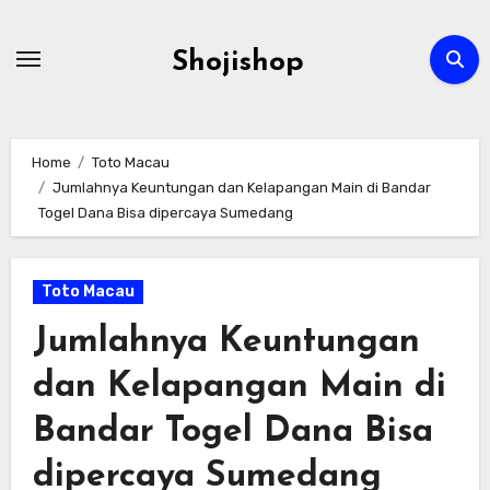
Skip
to
Shojishop
content
Home
Toto Macau
Jumlahnya Keuntungan dan Kelapangan Main di Bandar
Togel Dana Bisa dipercaya Sumedang
Toto Macau
Jumlahnya Keuntungan
dan Kelapangan Main di
Bandar Togel Dana Bisa
dipercaya Sumedang