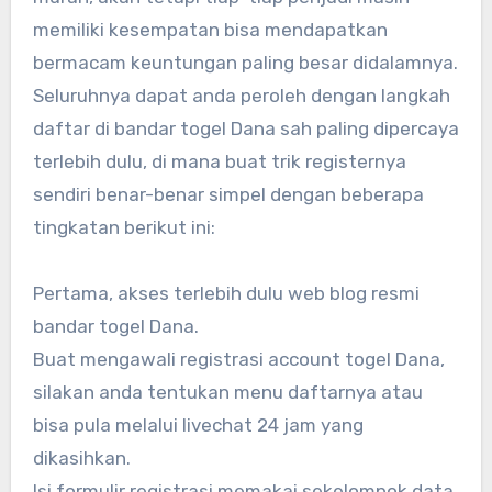
memiliki kesempatan bisa mendapatkan
bermacam keuntungan paling besar didalamnya.
Seluruhnya dapat anda peroleh dengan langkah
daftar di bandar togel Dana sah paling dipercaya
terlebih dulu, di mana buat trik registernya
sendiri benar-benar simpel dengan beberapa
tingkatan berikut ini:
Pertama, akses terlebih dulu web blog resmi
bandar togel Dana.
Buat mengawali registrasi account togel Dana,
silakan anda tentukan menu daftarnya atau
bisa pula melalui livechat 24 jam yang
dikasihkan.
Isi formulir registrasi memakai sekelompok data