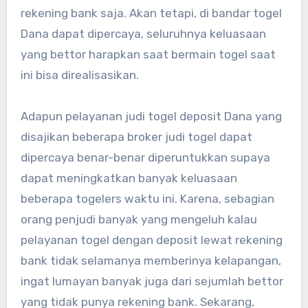
rekening bank saja. Akan tetapi, di bandar togel
Dana dapat dipercaya, seluruhnya keluasaan
yang bettor harapkan saat bermain togel saat
ini bisa direalisasikan.
Adapun pelayanan judi togel deposit Dana yang
disajikan beberapa broker judi togel dapat
dipercaya benar-benar diperuntukkan supaya
dapat meningkatkan banyak keluasaan
beberapa togelers waktu ini. Karena, sebagian
orang penjudi banyak yang mengeluh kalau
pelayanan togel dengan deposit lewat rekening
bank tidak selamanya memberinya kelapangan,
ingat lumayan banyak juga dari sejumlah bettor
yang tidak punya rekening bank. Sekarang,