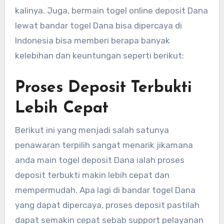
kalinya. Juga, bermain togel online deposit Dana
lewat bandar togel Dana bisa dipercaya di
Indonesia bisa memberi berapa banyak
kelebihan dan keuntungan seperti berikut:
Proses Deposit Terbukti
Lebih Cepat
Berikut ini yang menjadi salah satunya
penawaran terpilih sangat menarik jikamana
anda main togel deposit Dana ialah proses
deposit terbukti makin lebih cepat dan
mempermudah. Apa lagi di bandar togel Dana
yang dapat dipercaya, proses deposit pastilah
dapat semakin cepat sebab support pelayanan