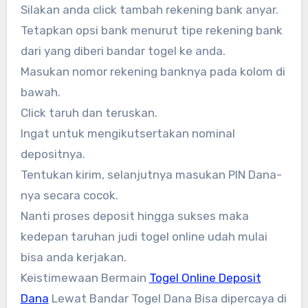
Silakan anda click tambah rekening bank anyar.
Tetapkan opsi bank menurut tipe rekening bank
dari yang diberi bandar togel ke anda.
Masukan nomor rekening banknya pada kolom di
bawah.
Click taruh dan teruskan.
Ingat untuk mengikutsertakan nominal
depositnya.
Tentukan kirim, selanjutnya masukan PIN Dana-
nya secara cocok.
Nanti proses deposit hingga sukses maka
kedepan taruhan judi togel online udah mulai
bisa anda kerjakan.
Keistimewaan Bermain
Togel Online Deposit
Dana
Lewat Bandar Togel Dana Bisa dipercaya di