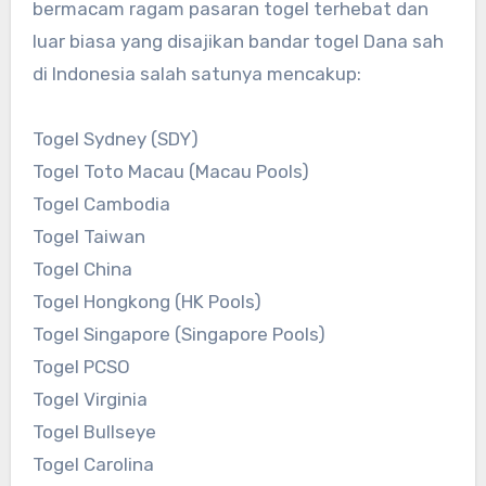
bermacam ragam pasaran togel terhebat dan
luar biasa yang disajikan bandar togel Dana sah
di Indonesia salah satunya mencakup:
Togel Sydney (SDY)
Togel Toto Macau (Macau Pools)
Togel Cambodia
Togel Taiwan
Togel China
Togel Hongkong (HK Pools)
Togel Singapore (Singapore Pools)
Togel PCSO
Togel Virginia
Togel Bullseye
Togel Carolina