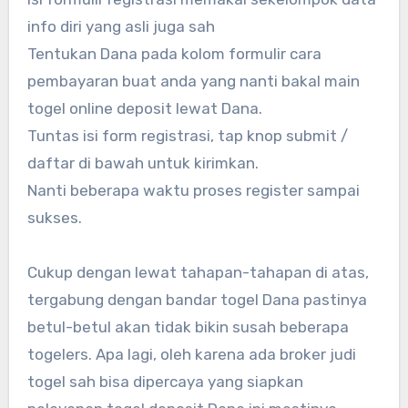
info diri yang asli juga sah
Tentukan Dana pada kolom formulir cara
pembayaran buat anda yang nanti bakal main
togel online deposit lewat Dana.
Tuntas isi form registrasi, tap knop submit /
daftar di bawah untuk kirimkan.
Nanti beberapa waktu proses register sampai
sukses.
Cukup dengan lewat tahapan-tahapan di atas,
tergabung dengan bandar togel Dana pastinya
betul-betul akan tidak bikin susah beberapa
togelers. Apa lagi, oleh karena ada broker judi
togel sah bisa dipercaya yang siapkan