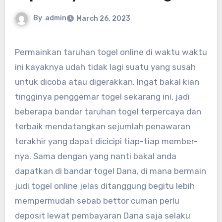
By
admin
March 26, 2023
Permainkan taruhan togel online di waktu waktu
ini kayaknya udah tidak lagi suatu yang susah
untuk dicoba atau digerakkan. Ingat bakal kian
tingginya penggemar togel sekarang ini, jadi
beberapa bandar taruhan togel terpercaya dan
terbaik mendatangkan sejumlah penawaran
terakhir yang dapat dicicipi tiap-tiap member-
nya. Sama dengan yang nanti bakal anda
dapatkan di bandar togel Dana, di mana bermain
judi togel online jelas ditanggung begitu lebih
mempermudah sebab bettor cuman perlu
deposit lewat pembayaran Dana saja selaku