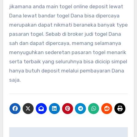
jikamana anda main togel online deposit lewat
Dana lewat bandar togel Dana bisa dipercaya
merupakan dapat nikmati beraneka banyak type
pasaran togel. Sebab di broker judi togel Dana
sah dan dapat dipercaya, memang selamanya
menyuguhkan sederetan pasaran togel menarik
serta terbaik yang seluruhnya bisa dicicip simpel
hanya butuh deposit melalui pembayaran Dana
saja.
Post