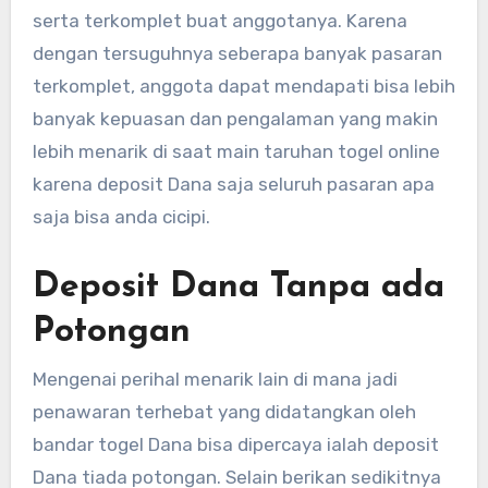
serta terkomplet buat anggotanya. Karena
dengan tersuguhnya seberapa banyak pasaran
terkomplet, anggota dapat mendapati bisa lebih
banyak kepuasan dan pengalaman yang makin
lebih menarik di saat main taruhan togel online
karena deposit Dana saja seluruh pasaran apa
saja bisa anda cicipi.
Deposit Dana Tanpa ada
Potongan
Mengenai perihal menarik lain di mana jadi
penawaran terhebat yang didatangkan oleh
bandar togel Dana bisa dipercaya ialah deposit
Dana tiada potongan. Selain berikan sedikitnya