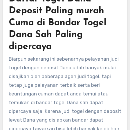
Deposit Paling murah
Cuma di Bandar Togel
Dana Sah Paling
dipercaya
Biarpun sekarang ini sebenarnya pelayanan judi
togel dengan deposit Dana udah banyak mulai
disajikan oleh beberapa agen judi togel, tapi
tetap juga pelayanan terbaik serta beri
keuntungan cuman dapat anda temui atau
temukan di bandar togel Dana sah dapat
dipercaya saja. Karena judi togel dengan deposit
lewat Dana yang disiapkan bandar dapat
dipercaya tawarkan bisa lebih banyak kelebihan