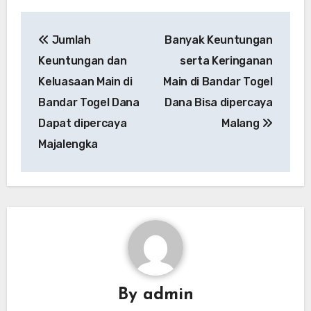
Post
Jumlah
Banyak Keuntungan
navigation
Keuntungan dan
serta Keringanan
Keluasaan Main di
Main di Bandar Togel
Bandar Togel Dana
Dana Bisa dipercaya
Dapat dipercaya
Malang
Majalengka
By
admin