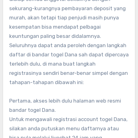
sekurang-kurangnya pembayaran deposit yang
murah, akan tetapi tiap penjudi masih punya
kesempatan bisa mendapat pelbagai
keuntungan paling besar didalamnya.
Seluruhnya dapat anda peroleh dengan langkah
daftar di bandar togel Dana sah dapat dipercaya
terlebih dulu, di mana buat langkah
registrasinya sendiri benar-benar simpel dengan
tahapan-tahapan dibawah ini:
Pertama, akses lebih dulu halaman web resmi
bandar togel Dana.
Untuk mengawali registrasi account togel Dana,
silakan anda putuskan menu daftarnya atau
bisa pula melalui livechat 24 jam yang