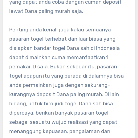
yang dapat anda coba dengan cuman deposit
lewat Dana paling murah saja.
Penting anda kenali juga kalau semuanya
pasaran togel terhebat dan luar biasa yang
disiapkan bandar togel Dana sah di Indonesia
dapat dimainkan cuma memanfaatkan 1
pemakai ID saja. Bukan sekedar itu, pasaran
togel apapun itu yang berada di dalamnya bisa
anda permainkan juga dengan sekurang-
kurangnya deposit Dana paling murah. Di lain
bidang, untuk biro judi togel Dana sah bisa
dipercaya, berikan banyak pasaran togel
sebagai sesuatu wujud realisasi yang dapat
menanggung kepuasan, pengalaman dan