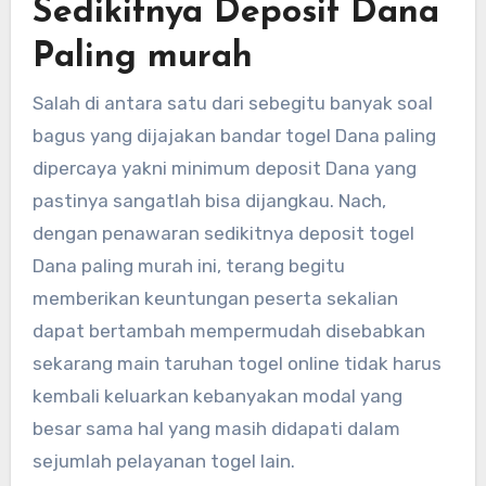
Sedikitnya Deposit Dana
Paling murah
Salah di antara satu dari sebegitu banyak soal
bagus yang dijajakan bandar togel Dana paling
dipercaya yakni minimum deposit Dana yang
pastinya sangatlah bisa dijangkau. Nach,
dengan penawaran sedikitnya deposit togel
Dana paling murah ini, terang begitu
memberikan keuntungan peserta sekalian
dapat bertambah mempermudah disebabkan
sekarang main taruhan togel online tidak harus
kembali keluarkan kebanyakan modal yang
besar sama hal yang masih didapati dalam
sejumlah pelayanan togel lain.