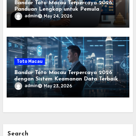
Bandar Toto Macau Terpercaya 2026:
Panduan Lengkap untuk Pemula
admin
May 24, 2026
Toto Macau
Bandar Toto Macau Terpercaya 2026
dengan Sistem Keamanan Data Terbaik
dan Keunggulan Lainnya
admin
May 23, 2026
Search