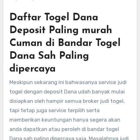
Daftar Togel Dana
Deposit Paling murah
Cuman di Bandar Togel
Dana Sah Paling
dipercaya
Meskipun sekarang ini bahwasanya service judi
togel dengan deposit Dana udah banyak mulai
disiapkan oleh hampir semua broker judi togel,
tapi tetap juga service terpilih serta
memberikan keuntungan hanya segera akan
anda dapatkan atau peroleh di bandar togel
Dana sah paling dipercaya saja. Masalahnya judi