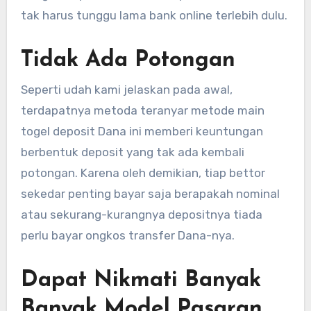
tak harus tunggu lama bank online terlebih dulu.
Tidak Ada Potongan
Seperti udah kami jelaskan pada awal,
terdapatnya metoda teranyar metode main
togel deposit Dana ini memberi keuntungan
berbentuk deposit yang tak ada kembali
potongan. Karena oleh demikian, tiap bettor
sekedar penting bayar saja berapakah nominal
atau sekurang-kurangnya depositnya tiada
perlu bayar ongkos transfer Dana-nya.
Dapat Nikmati Banyak
Banyak Model Pasaran