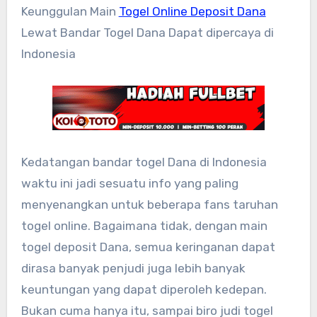
Keunggulan Main
Togel Online Deposit Dana
Lewat Bandar Togel Dana Dapat dipercaya di
Indonesia
Kedatangan bandar togel Dana di Indonesia
waktu ini jadi sesuatu info yang paling
menyenangkan untuk beberapa fans taruhan
togel online. Bagaimana tidak, dengan main
togel deposit Dana, semua keringanan dapat
dirasa banyak penjudi juga lebih banyak
keuntungan yang dapat diperoleh kedepan.
Bukan cuma hanya itu, sampai biro judi togel