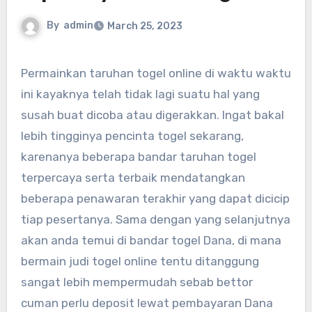
By
admin
March 25, 2023
Permainkan taruhan togel online di waktu waktu
ini kayaknya telah tidak lagi suatu hal yang
susah buat dicoba atau digerakkan. Ingat bakal
lebih tingginya pencinta togel sekarang,
karenanya beberapa bandar taruhan togel
terpercaya serta terbaik mendatangkan
beberapa penawaran terakhir yang dapat dicicip
tiap pesertanya. Sama dengan yang selanjutnya
akan anda temui di bandar togel Dana, di mana
bermain judi togel online tentu ditanggung
sangat lebih mempermudah sebab bettor
cuman perlu deposit lewat pembayaran Dana