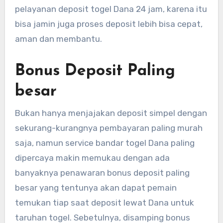
pelayanan deposit togel Dana 24 jam, karena itu
bisa jamin juga proses deposit lebih bisa cepat,
aman dan membantu.
Bonus Deposit Paling
besar
Bukan hanya menjajakan deposit simpel dengan
sekurang-kurangnya pembayaran paling murah
saja, namun service bandar togel Dana paling
dipercaya makin memukau dengan ada
banyaknya penawaran bonus deposit paling
besar yang tentunya akan dapat pemain
temukan tiap saat deposit lewat Dana untuk
taruhan togel. Sebetulnya, disamping bonus