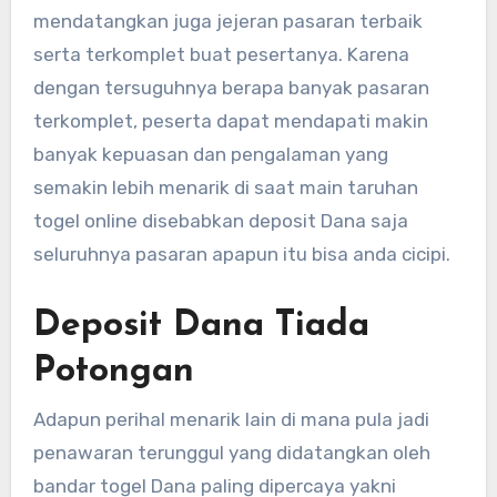
mendatangkan juga jejeran pasaran terbaik
serta terkomplet buat pesertanya. Karena
dengan tersuguhnya berapa banyak pasaran
terkomplet, peserta dapat mendapati makin
banyak kepuasan dan pengalaman yang
semakin lebih menarik di saat main taruhan
togel online disebabkan deposit Dana saja
seluruhnya pasaran apapun itu bisa anda cicipi.
Deposit Dana Tiada
Potongan
Adapun perihal menarik lain di mana pula jadi
penawaran terunggul yang didatangkan oleh
bandar togel Dana paling dipercaya yakni