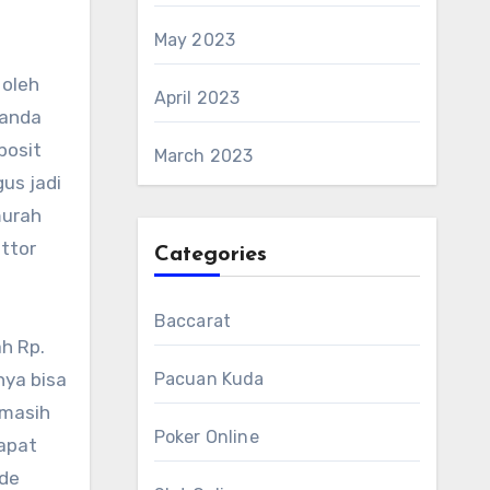
May 2023
 oleh
April 2023
 anda
posit
March 2023
us jadi
murah
ttor
Categories
Baccarat
h Rp.
nya bisa
Pacuan Kuda
 masih
Poker Online
dapat
ode