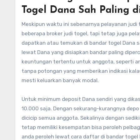
Togel Dana Sah Paling d
Meskipun waktu ini sebenarnya pelayanan judi 
beberapa broker judi togel, tapi tetap juga pe
dapatkan atau temukan di bandar togel Dana sa
lewat Dana yang disiapkan bandar paling diperc
keuntungan tertentu untuk anggota, seperti a
tanpa potongan yang memberikan indikasi kala
mesti keluarkan banyak modal.
Untuk minimum deposit Dana sendiri yang dikas
10.000 saja. Dengan sekurang-kurangnya depo p
dicicip semua anggota. Sekalinya dengan sedik
tetap memiliki kesempatan bisa peroleh pelba
anda peroleh lewat cara daftar di bandar togel