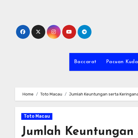
Skip
to
content
Baccarat
Pacuan Kuda
Home
Toto Macau
Jumlah Keuntungan serta Keringana
Toto Macau
Jumlah Keuntungan 