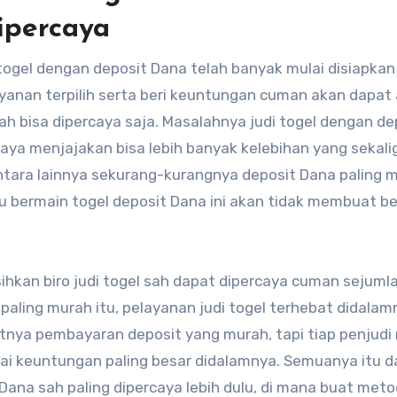
ipercaya
togel dengan deposit Dana telah banyak mulai disiapkan
layanan terpilih serta beri keuntungan cuman akan dapat
h bisa dipercaya saja. Masalahnya judi togel dengan de
aya menjajakan bisa lebih banyak kelebihan yang sekalig
ntara lainnya sekurang-kurangnya deposit Dana paling 
u bermain togel deposit Dana ini akan tidak membuat be
ihkan biro judi togel sah dapat dipercaya cuman sejumla
aling murah itu, pelayanan judi togel terhebat didalam
itnya pembayaran deposit yang murah, tapi tiap penjudi
gai keuntungan paling besar didalamnya. Semuanya itu 
 Dana sah paling dipercaya lebih dulu, di mana buat met