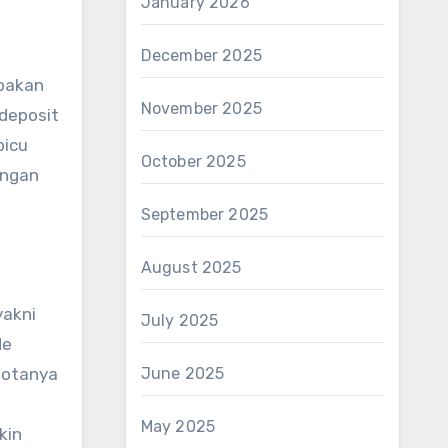
January 2026
December 2025
upakan
November 2025
 deposit
picu
October 2025
engan
September 2025
August 2025
yakni
July 2025
de
gotanya
June 2025
May 2025
kin