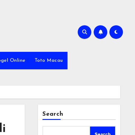
ogel Online
Toto Macau
Search
i
Search