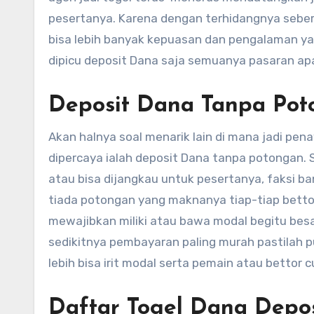
pesertanya. Karena dengan terhidangnya sebe
bisa lebih banyak kepuasan dan pengalaman yan
dipicu deposit Dana saja semuanya pasaran apa
Deposit Dana Tanpa Pot
Akan halnya soal menarik lain di mana jadi pe
dipercaya ialah deposit Dana tanpa potongan.
atau bisa dijangkau untuk pesertanya, faksi b
tiada potongan yang maknanya tiap-tiap bettor
mewajibkan miliki atau bawa modal begitu besa
sedikitnya pembayaran paling murah pastilah pu
lebih bisa irit modal serta pemain atau bettor
Daftar Togel Dana Depo