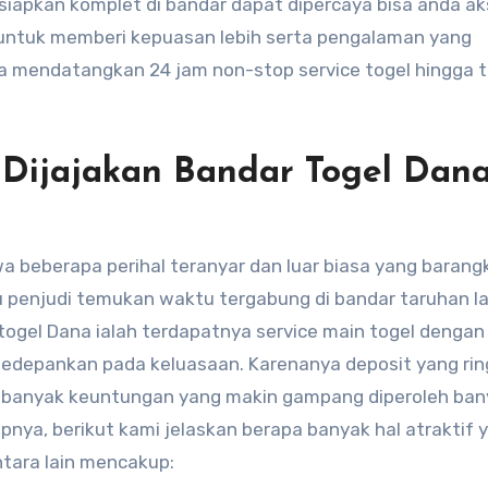
siapkan komplet di bandar dapat dipercaya bisa anda a
 untuk memberi kepuasan lebih serta pengalaman yang
ula mendatangkan 24 jam non-stop service togel hingga 
 Dijajakan Bandar Togel Dan
a beberapa perihal teranyar dan luar biasa yang barangk
u penjudi temukan waktu tergabung di bandar taruhan la
i togel Dana ialah terdapatnya service main togel dengan
edepankan pada keluasaan. Karenanya deposit yang rin
pa banyak keuntungan yang makin gampang diperoleh ba
pnya, berikut kami jelaskan berapa banyak hal atraktif 
ntara lain mencakup: