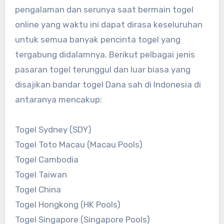
pengalaman dan serunya saat bermain togel
online yang waktu ini dapat dirasa keseluruhan
untuk semua banyak pencinta togel yang
tergabung didalamnya. Berikut pelbagai jenis
pasaran togel terunggul dan luar biasa yang
disajikan bandar togel Dana sah di Indonesia di
antaranya mencakup:
Togel Sydney (SDY)
Togel Toto Macau (Macau Pools)
Togel Cambodia
Togel Taiwan
Togel China
Togel Hongkong (HK Pools)
Togel Singapore (Singapore Pools)