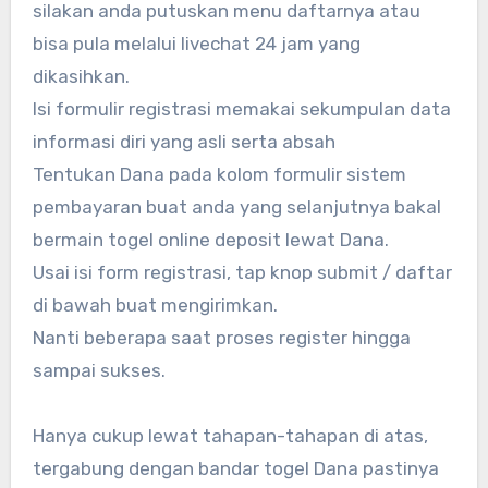
silakan anda putuskan menu daftarnya atau
bisa pula melalui livechat 24 jam yang
dikasihkan.
Isi formulir registrasi memakai sekumpulan data
informasi diri yang asli serta absah
Tentukan Dana pada kolom formulir sistem
pembayaran buat anda yang selanjutnya bakal
bermain togel online deposit lewat Dana.
Usai isi form registrasi, tap knop submit / daftar
di bawah buat mengirimkan.
Nanti beberapa saat proses register hingga
sampai sukses.
Hanya cukup lewat tahapan-tahapan di atas,
tergabung dengan bandar togel Dana pastinya