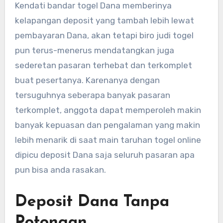
Kendati bandar togel Dana memberinya
kelapangan deposit yang tambah lebih lewat
pembayaran Dana, akan tetapi biro judi togel
pun terus-menerus mendatangkan juga
sederetan pasaran terhebat dan terkomplet
buat pesertanya. Karenanya dengan
tersuguhnya seberapa banyak pasaran
terkomplet, anggota dapat memperoleh makin
banyak kepuasan dan pengalaman yang makin
lebih menarik di saat main taruhan togel online
dipicu deposit Dana saja seluruh pasaran apa
pun bisa anda rasakan.
Deposit Dana Tanpa
Potongan