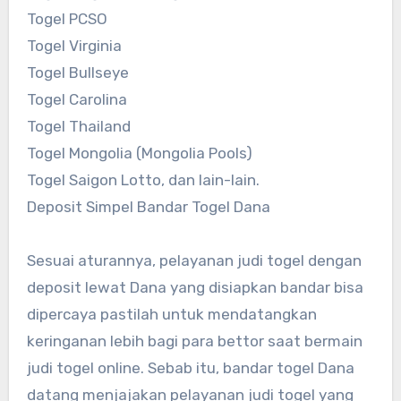
Togel PCSO
Togel Virginia
Togel Bullseye
Togel Carolina
Togel Thailand
Togel Mongolia (Mongolia Pools)
Togel Saigon Lotto, dan lain-lain.
Deposit Simpel Bandar Togel Dana
Sesuai aturannya, pelayanan judi togel dengan
deposit lewat Dana yang disiapkan bandar bisa
dipercaya pastilah untuk mendatangkan
keringanan lebih bagi para bettor saat bermain
judi togel online. Sebab itu, bandar togel Dana
datang menjajakan pelayanan judi togel yang