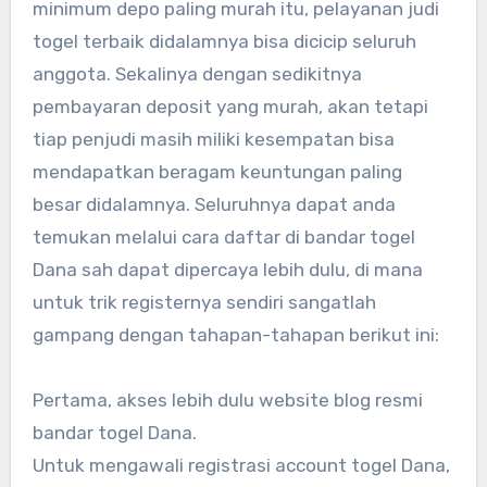
minimum depo paling murah itu, pelayanan judi
togel terbaik didalamnya bisa dicicip seluruh
anggota. Sekalinya dengan sedikitnya
pembayaran deposit yang murah, akan tetapi
tiap penjudi masih miliki kesempatan bisa
mendapatkan beragam keuntungan paling
besar didalamnya. Seluruhnya dapat anda
temukan melalui cara daftar di bandar togel
Dana sah dapat dipercaya lebih dulu, di mana
untuk trik registernya sendiri sangatlah
gampang dengan tahapan-tahapan berikut ini:
Pertama, akses lebih dulu website blog resmi
bandar togel Dana.
Untuk mengawali registrasi account togel Dana,