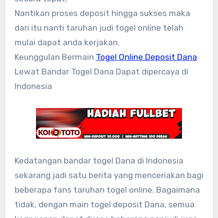
Nantikan proses deposit hingga sukses maka
dari itu nanti taruhan judi togel online telah
mulai dapat anda kerjakan.
Keunggulan Bermain
Togel Online Deposit Dana
Lewat Bandar Togel Dana Dapat dipercaya di
Indonesia
Kedatangan bandar togel Dana di Indonesia
sekarang jadi satu berita yang menceriakan bagi
beberapa fans taruhan togel online. Bagaimana
tidak, dengan main togel deposit Dana, semua