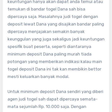
keuntungan hanya akan dapat anda temui atau
temukan di bandar togel Dana sah bisa
dipercaya saja. Masalahnya judi togel dengan
deposit lewat Dana yang disajikan bandar paling
dipercaya menjajakan semakin banyak
keunggulan yang juga sekaligus jadi keuntungan
spesifik buat peserta, seperti diantaranya
minimum deposit Dana paling murah tiada
potongan yang memberikan indikasi kalau main
togel deposit Dana ini tak kan membikin bettor
mesti keluarkan banyak modal.
Untuk minimum deposit Dana sendiri yang diberi
agen judi togel sah dapat dipercaya semata-
mata sejumlah Rp. 10.000 saja. Dengan