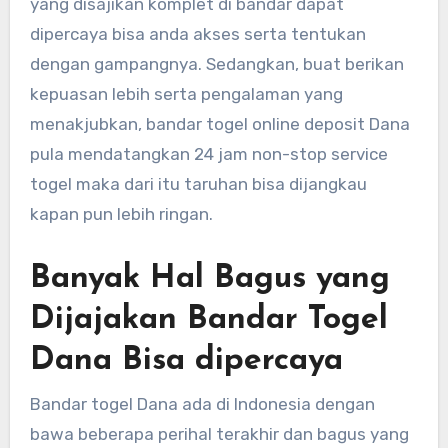
yang disajikan komplet di bandar dapat
dipercaya bisa anda akses serta tentukan
dengan gampangnya. Sedangkan, buat berikan
kepuasan lebih serta pengalaman yang
menakjubkan, bandar togel online deposit Dana
pula mendatangkan 24 jam non-stop service
togel maka dari itu taruhan bisa dijangkau
kapan pun lebih ringan.
Banyak Hal Bagus yang
Dijajakan Bandar Togel
Dana Bisa dipercaya
Bandar togel Dana ada di Indonesia dengan
bawa beberapa perihal terakhir dan bagus yang