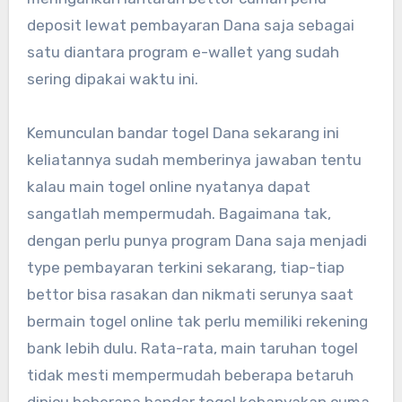
deposit lewat pembayaran Dana saja sebagai
satu diantara program e-wallet yang sudah
sering dipakai waktu ini.
Kemunculan bandar togel Dana sekarang ini
keliatannya sudah memberinya jawaban tentu
kalau main togel online nyatanya dapat
sangatlah mempermudah. Bagaimana tak,
dengan perlu punya program Dana saja menjadi
type pembayaran terkini sekarang, tiap-tiap
bettor bisa rasakan dan nikmati serunya saat
bermain togel online tak perlu memiliki rekening
bank lebih dulu. Rata-rata, main taruhan togel
tidak mesti mempermudah beberapa betaruh