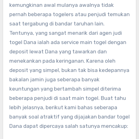
kemungkinan awal mulanya awalnya tidak
pernah beberapa togelers atau penjudi temukan
saat tergabung di bandar taruhan lain.
Tentunya, yang sangat menarik dari agen judi
togel Dana ialah ada service main togel dengan
deposit lewat Dana yang tawarkan dan
menekankan pada keringanan. Karena oleh
deposit yang simpel, bukan tak bisa kedepannya
bakalan jamin juga seberapa banyak
keuntungan yang bertambah simpel diterima
beberapa penjudi di saat main togel. Buat tahu
lebih jelasnya, berikut kami bahas seberapa
banyak soal atraktif yang dijajakan bandar togel
Dana dapat dipercaya salah satunya mencakup: