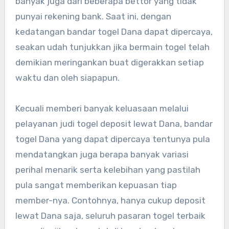
banyak juga dari beberapa bettor yang tidak
punyai rekening bank. Saat ini, dengan
kedatangan bandar togel Dana dapat dipercaya,
seakan udah tunjukkan jika bermain togel telah
demikian meringankan buat digerakkan setiap
waktu dan oleh siapapun.
Kecuali memberi banyak keluasaan melalui
pelayanan judi togel deposit lewat Dana, bandar
togel Dana yang dapat dipercaya tentunya pula
mendatangkan juga berapa banyak variasi
perihal menarik serta kelebihan yang pastilah
pula sangat memberikan kepuasan tiap
member-nya. Contohnya, hanya cukup deposit
lewat Dana saja, seluruh pasaran togel terbaik