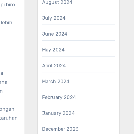
August 2024
i biro
July 2024
lebih
June 2024
May 2024
April 2024
na
March 2024
ana
an
February 2024
tongan
January 2024
 taruhan
December 2023