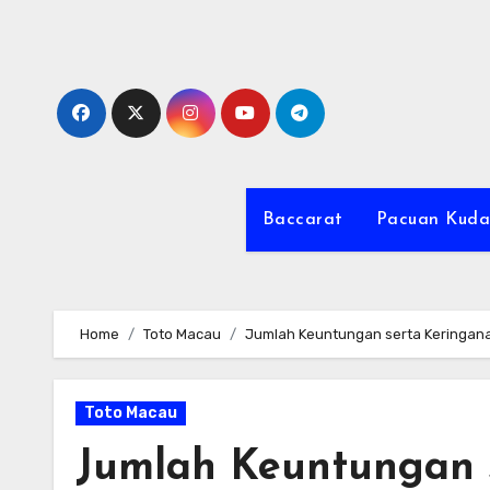
Skip
to
content
Baccarat
Pacuan Kuda
Home
Toto Macau
Jumlah Keuntungan serta Keringana
Toto Macau
Jumlah Keuntungan 