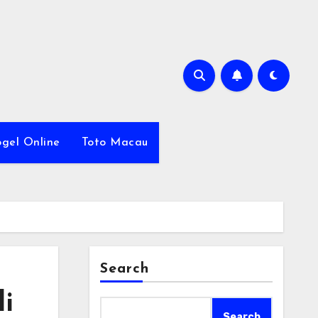
ogel Online
Toto Macau
Search
i
Search