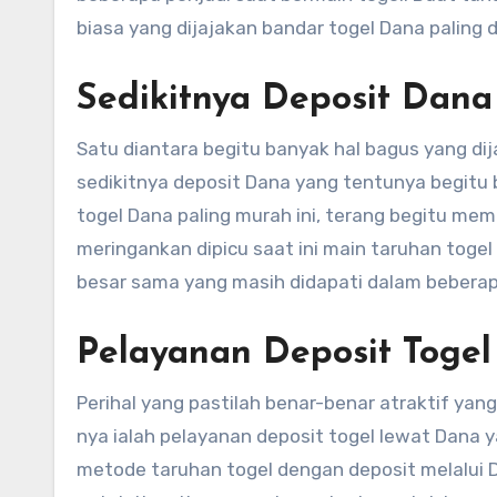
biasa yang dijajakan bandar togel Dana paling 
Sedikitnya Deposit Dana
Satu diantara begitu banyak hal bagus yang di
sedikitnya deposit Dana yang tentunya begitu 
togel Dana paling murah ini, terang begitu m
meringankan dipicu saat ini main taruhan togel
besar sama yang masih didapati dalam beberapa
Pelayanan Deposit Toge
Perihal yang pastilah benar-benar atraktif yan
nya ialah pelayanan deposit togel lewat Dana 
metode taruhan togel dengan deposit melalui