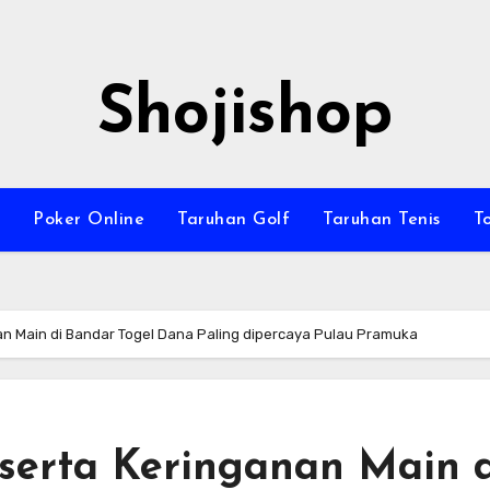
Shojishop
Poker Online
Taruhan Golf
Taruhan Tenis
T
n Main di Bandar Togel Dana Paling dipercaya Pulau Pramuka
serta Keringanan Main d