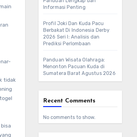
Panduan Lengkap dan
 main
Informasi Penting
Profil Joki Dan Kuda Pacu
ran
Berbakat Di Indonesia Derby
2026 Seri I: Analisis dan
Prediksi Perlombaan
Panduan Wisata Olahraga:
enar-
Menonton Pacuan Kuda di
Sumatera Barat Agustus 2026
k tidak
ening
togel
Recent Comments
No comments to show.
 bisa
 yang