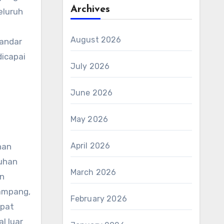
Archives
eluruh
n
August 2026
bandar
dicapai
July 2026
June 2026
May 2026
April 2026
nan
ruhan
March 2026
an
gampang,
February 2026
apat
l luar