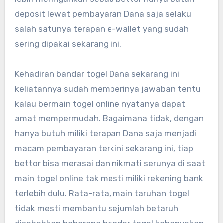
deposit lewat pembayaran Dana saja selaku
salah satunya terapan e-wallet yang sudah
sering dipakai sekarang ini.
Kehadiran bandar togel Dana sekarang ini
keliatannya sudah memberinya jawaban tentu
kalau bermain togel online nyatanya dapat
amat mempermudah. Bagaimana tidak, dengan
hanya butuh miliki terapan Dana saja menjadi
macam pembayaran terkini sekarang ini, tiap
bettor bisa merasai dan nikmati serunya di saat
main togel online tak mesti miliki rekening bank
terlebih dulu. Rata-rata, main taruhan togel
tidak mesti membantu sejumlah betaruh