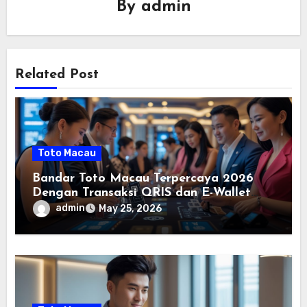
By
admin
Related Post
Toto Macau
Bandar Toto Macau Terpercaya 2026
Dengan Transaksi QRIS dan E-Wallet
Praktis
admin
May 25, 2026