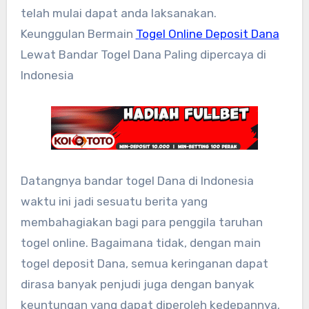
telah mulai dapat anda laksanakan.
Keunggulan Bermain
Togel Online Deposit Dana
Lewat Bandar Togel Dana Paling dipercaya di
Indonesia
Datangnya bandar togel Dana di Indonesia
waktu ini jadi sesuatu berita yang
membahagiakan bagi para penggila taruhan
togel online. Bagaimana tidak, dengan main
togel deposit Dana, semua keringanan dapat
dirasa banyak penjudi juga dengan banyak
keuntungan yang dapat diperoleh kedepannya.