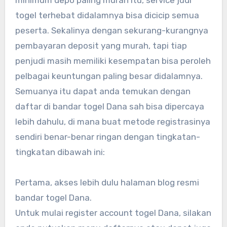
togel terhebat didalamnya bisa dicicip semua
peserta. Sekalinya dengan sekurang-kurangnya
pembayaran deposit yang murah, tapi tiap
penjudi masih memiliki kesempatan bisa peroleh
pelbagai keuntungan paling besar didalamnya.
Semuanya itu dapat anda temukan dengan
daftar di bandar togel Dana sah bisa dipercaya
lebih dahulu, di mana buat metode registrasinya
sendiri benar-benar ringan dengan tingkatan-
tingkatan dibawah ini:
Pertama, akses lebih dulu halaman blog resmi
bandar togel Dana.
Untuk mulai register account togel Dana, silakan