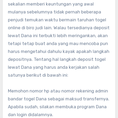
sekalian memberi keuntungan yang awal
mulanya sebelumnya tidak pernah beberapa
penjudi temukan waktu bermain taruhan togel
online di biro judi lain. Walau tersedianya deposit
lewat Dana ini terbukti lebih meringankan, akan
tetapi tetap buat anda yang mau mencoba pun
harus mengetahui dahulu kayak apakah langkah
depositnya. Tentang hal langkah deposit togel
lewat Dana yang harus anda kerjakan salah
satunya berikut di bawah ini:
Memohon nomor hp atau nomor rekening admin
bandar togel Dana sebagai maksud transfernya.
Apabila sudah, silakan membuka program Dana
dan login didalamnya.