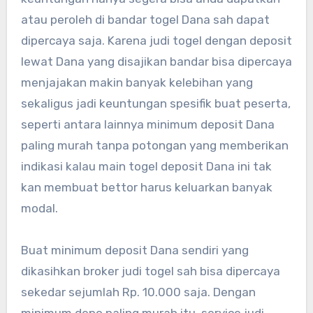
atau peroleh di bandar togel Dana sah dapat
dipercaya saja. Karena judi togel dengan deposit
lewat Dana yang disajikan bandar bisa dipercaya
menjajakan makin banyak kelebihan yang
sekaligus jadi keuntungan spesifik buat peserta,
seperti antara lainnya minimum deposit Dana
paling murah tanpa potongan yang memberikan
indikasi kalau main togel deposit Dana ini tak
kan membuat bettor harus keluarkan banyak
modal.
Buat minimum deposit Dana sendiri yang
dikasihkan broker judi togel sah bisa dipercaya
sekedar sejumlah Rp. 10.000 saja. Dengan
minimum depo paling murah itu, service judi