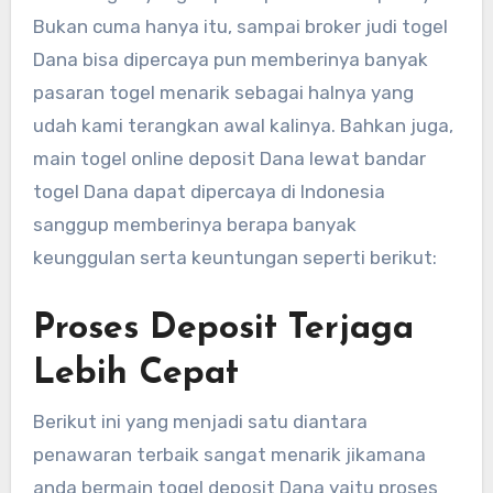
Bukan cuma hanya itu, sampai broker judi togel
Dana bisa dipercaya pun memberinya banyak
pasaran togel menarik sebagai halnya yang
udah kami terangkan awal kalinya. Bahkan juga,
main togel online deposit Dana lewat bandar
togel Dana dapat dipercaya di Indonesia
sanggup memberinya berapa banyak
keunggulan serta keuntungan seperti berikut:
Proses Deposit Terjaga
Lebih Cepat
Berikut ini yang menjadi satu diantara
penawaran terbaik sangat menarik jikamana
anda bermain togel deposit Dana yaitu proses