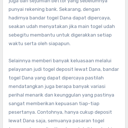
juga dari sejumlah bettor yang sebelumnya
punyai rekening bank. Sekarang, dengan
hadirnya bandar togel Dana dapat dipercaya,
seakan udah menyatakan jika main togel udah
sebegitu membantu untuk digerakkan setiap
waktu serta oleh siapapun.
Selainnya memberi banyak keluasaan melalui
pelayanan judi togel deposit lewat Dana, bandar
togel Dana yang dapat dipercaya pastilah
mendatangkan juga berapa banyak variasi
perihal menarik dan keunggulan yang pastinya
sangat memberikan kepuasan tiap-tiap
pesertanya. Contohnya, hanya cukup deposit
lewat Dana saja, semuanya pasaran togel