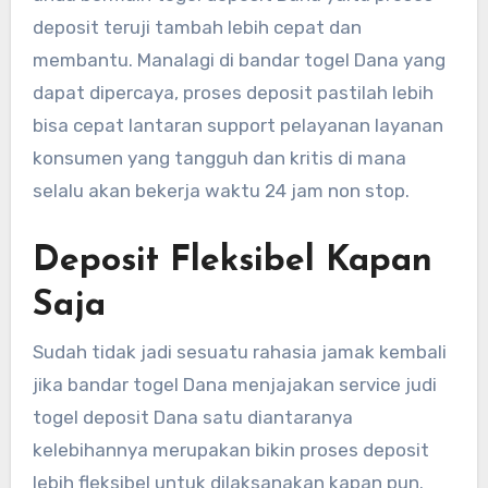
deposit teruji tambah lebih cepat dan
membantu. Manalagi di bandar togel Dana yang
dapat dipercaya, proses deposit pastilah lebih
bisa cepat lantaran support pelayanan layanan
konsumen yang tangguh dan kritis di mana
selalu akan bekerja waktu 24 jam non stop.
Deposit Fleksibel Kapan
Saja
Sudah tidak jadi sesuatu rahasia jamak kembali
jika bandar togel Dana menjajakan service judi
togel deposit Dana satu diantaranya
kelebihannya merupakan bikin proses deposit
lebih fleksibel untuk dilaksanakan kapan pun.