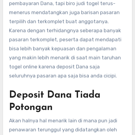
pembayaran Dana, tapi biro judi togel terus-
menerus mendatangkan juga barisan pasaran
terpilih dan terkomplet buat anggotanya.
Karena dengan terhidangnya seberapa banyak
pasaran terkomplet, peserta dapat mendapati
bisa lebih banyak kepuasan dan pengalaman
yang makin lebih menarik di saat main taruhan
togel online karena deposit Dana saja
seluruhnya pasaran apa saja bisa anda cicipi.
Deposit Dana Tiada
Potongan
Akan halnya hal menarik lain di mana pun jadi
penawaran terunggul yang didatangkan oleh