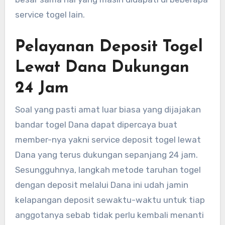
service togel lain.
Pelayanan Deposit Togel
Lewat Dana Dukungan
24 Jam
Soal yang pasti amat luar biasa yang dijajakan
bandar togel Dana dapat dipercaya buat
member-nya yakni service deposit togel lewat
Dana yang terus dukungan sepanjang 24 jam.
Sesungguhnya, langkah metode taruhan togel
dengan deposit melalui Dana ini udah jamin
kelapangan deposit sewaktu-waktu untuk tiap
anggotanya sebab tidak perlu kembali menanti