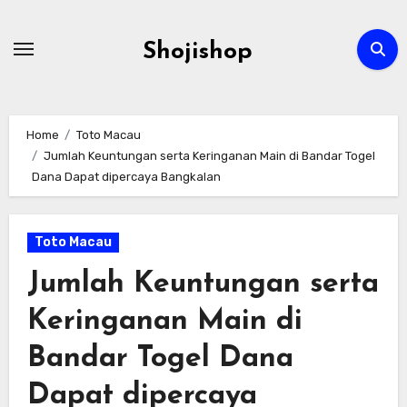
Skip
to
Shojishop
content
Home
Toto Macau
Jumlah Keuntungan serta Keringanan Main di Bandar Togel
Dana Dapat dipercaya Bangkalan
Toto Macau
Jumlah Keuntungan serta
Keringanan Main di
Bandar Togel Dana
Dapat dipercaya