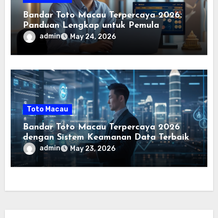
Bandar Toto Macau Terpercaya 2026:
Panduan Lengkap untuk Pemula
admin
May 24, 2026
Toto Macau
Bandar Toto Macau Terpercaya 2026
dengan Sistem Keamanan Data Terbaik
dan Keunggulan Lainnya
admin
May 23, 2026