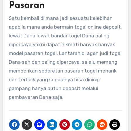
Pasaran
Satu kembali di mana jadi sesuatu kelebihan
apabila mana anda bermain togel online deposit
lewat Dana lewat bandar togel Dana paling
dipercaya yakni dapat nikmati banyak banyak
model pasaran togel. Lantaran di agen judi togel
Dana sah dan paling dipercaya, selalu memang
memberikan sederetan pasaran togel menarik
dan terbaik yang segalanya bisa dicicip
gampang hanya butuh deposit melalui
pembayaran Dana saja.