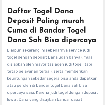
Daftar Togel Dana
Deposit Paling murah
Cuma di Bandar Togel
Dana Sah Bisa dipercaya
Biarpun sekarang ini sebenarnya service judi
togel dengan deposit Dana udah banyak mulai
disiapkan oleh mayoritas agen judi togel, tapi
tetap pelayanan terbaik serta memberikan
keuntungan sekedar segera bisa anda dapatkan
atau peroleh di bandar togel Dana sah bisa
dipercaya saja. Karena judi togel dengan deposit
lewat Dana yang disajikan bandar dapat