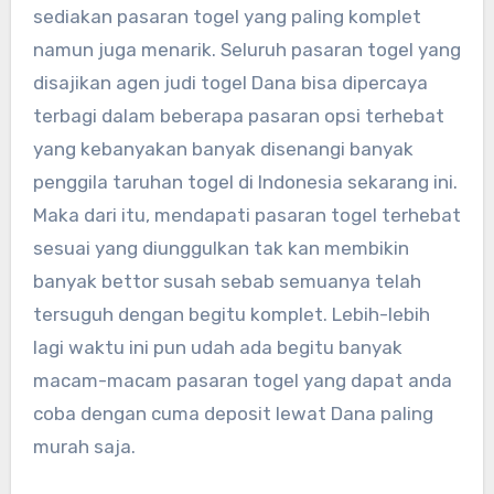
sediakan pasaran togel yang paling komplet
namun juga menarik. Seluruh pasaran togel yang
disajikan agen judi togel Dana bisa dipercaya
terbagi dalam beberapa pasaran opsi terhebat
yang kebanyakan banyak disenangi banyak
penggila taruhan togel di Indonesia sekarang ini.
Maka dari itu, mendapati pasaran togel terhebat
sesuai yang diunggulkan tak kan membikin
banyak bettor susah sebab semuanya telah
tersuguh dengan begitu komplet. Lebih-lebih
lagi waktu ini pun udah ada begitu banyak
macam-macam pasaran togel yang dapat anda
coba dengan cuma deposit lewat Dana paling
murah saja.