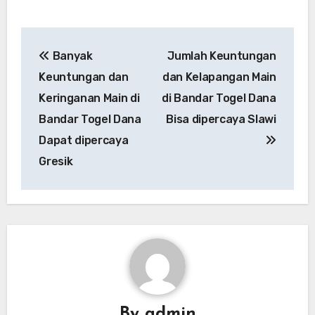
Post
Banyak
Jumlah Keuntungan
navigation
Keuntungan dan
dan Kelapangan Main
Keringanan Main di
di Bandar Togel Dana
Bandar Togel Dana
Bisa dipercaya Slawi
Dapat dipercaya
Gresik
By
admin