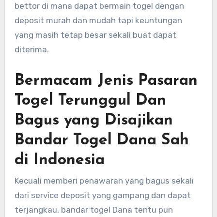
bettor di mana dapat bermain togel dengan
deposit murah dan mudah tapi keuntungan
yang masih tetap besar sekali buat dapat
diterima.
Bermacam Jenis Pasaran
Togel Terunggul Dan
Bagus yang Disajikan
Bandar Togel Dana Sah
di Indonesia
Kecuali memberi penawaran yang bagus sekali
dari service deposit yang gampang dan dapat
terjangkau, bandar togel Dana tentu pun