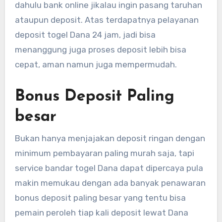
dahulu bank online jikalau ingin pasang taruhan
ataupun deposit. Atas terdapatnya pelayanan
deposit togel Dana 24 jam, jadi bisa
menanggung juga proses deposit lebih bisa
cepat, aman namun juga mempermudah.
Bonus Deposit Paling
besar
Bukan hanya menjajakan deposit ringan dengan
minimum pembayaran paling murah saja, tapi
service bandar togel Dana dapat dipercaya pula
makin memukau dengan ada banyak penawaran
bonus deposit paling besar yang tentu bisa
pemain peroleh tiap kali deposit lewat Dana