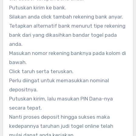
Putuskan kirim ke bank.
Silakan anda click tambah rekening bank anyar.
Tetapkan alternatif bank menurut tipe rekening
bank dari yang dikasihkan bandar togel pada
anda.
Masukan nomor rekening banknya pada kolom di
bawah.
Click taruh serta teruskan.
Perlu diingat untuk memasukkan nominal
depositnya.
Putuskan kirim, lalu masukan PIN Dana-nya
secara tepat.
Nanti proses deposit hingga sukses maka
kedepannya taruhan judi togel online telah
mulai dapat anda kerjakan.