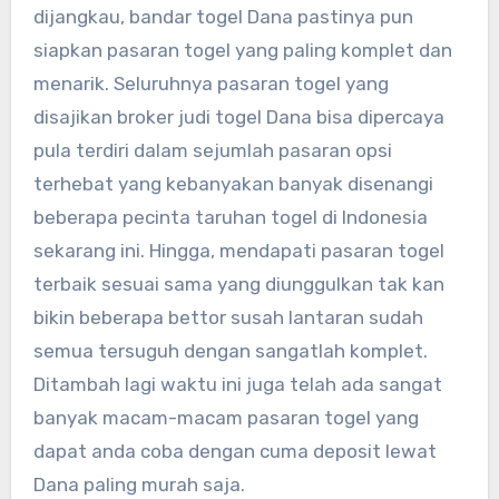
dijangkau, bandar togel Dana pastinya pun
siapkan pasaran togel yang paling komplet dan
menarik. Seluruhnya pasaran togel yang
disajikan broker judi togel Dana bisa dipercaya
pula terdiri dalam sejumlah pasaran opsi
terhebat yang kebanyakan banyak disenangi
beberapa pecinta taruhan togel di Indonesia
sekarang ini. Hingga, mendapati pasaran togel
terbaik sesuai sama yang diunggulkan tak kan
bikin beberapa bettor susah lantaran sudah
semua tersuguh dengan sangatlah komplet.
Ditambah lagi waktu ini juga telah ada sangat
banyak macam-macam pasaran togel yang
dapat anda coba dengan cuma deposit lewat
Dana paling murah saja.