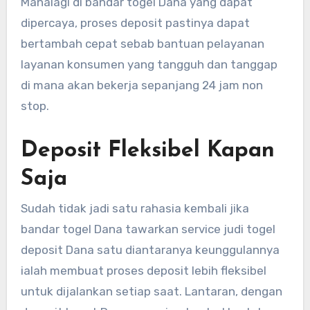
Manalagi di bandar togel Dana yang dapat
dipercaya, proses deposit pastinya dapat
bertambah cepat sebab bantuan pelayanan
layanan konsumen yang tangguh dan tanggap
di mana akan bekerja sepanjang 24 jam non
stop.
Deposit Fleksibel Kapan
Saja
Sudah tidak jadi satu rahasia kembali jika
bandar togel Dana tawarkan service judi togel
deposit Dana satu diantaranya keunggulannya
ialah membuat proses deposit lebih fleksibel
untuk dijalankan setiap saat. Lantaran, dengan