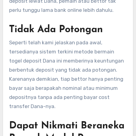
deposit lewat Dana, pemain atau bettor tak
perlu tunggu lama bank online lebih dahulu.
Tidak Ada Potongan
Seperti telah kami jelaskan pada awal,
tersedianya sistem terkini metode bermain
togel deposit Dana ini memberinya keuntungan
berbentuk deposit yang tidak ada potongan.
Karenanya demikian, tiap bettor hanya penting
bayar saja berapakah nominal atau minimum
depositnya tanpa ada penting bayar cost
transfer Dana-nya.
Dapat Nikmati Beraneka