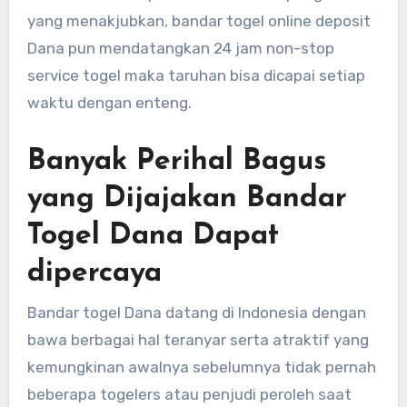
yang menakjubkan, bandar togel online deposit
Dana pun mendatangkan 24 jam non-stop
service togel maka taruhan bisa dicapai setiap
waktu dengan enteng.
Banyak Perihal Bagus
yang Dijajakan Bandar
Togel Dana Dapat
dipercaya
Bandar togel Dana datang di Indonesia dengan
bawa berbagai hal teranyar serta atraktif yang
kemungkinan awalnya sebelumnya tidak pernah
beberapa togelers atau penjudi peroleh saat