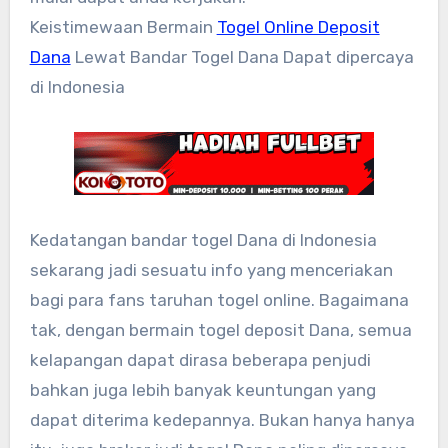
Keistimewaan Bermain
Togel Online Deposit
Dana
Lewat Bandar Togel Dana Dapat dipercaya
di Indonesia
Kedatangan bandar togel Dana di Indonesia
sekarang jadi sesuatu info yang menceriakan
bagi para fans taruhan togel online. Bagaimana
tak, dengan bermain togel deposit Dana, semua
kelapangan dapat dirasa beberapa penjudi
bahkan juga lebih banyak keuntungan yang
dapat diterima kedepannya. Bukan hanya hanya