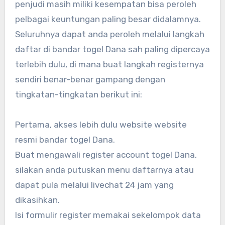
penjudi masih miliki kesempatan bisa peroleh
pelbagai keuntungan paling besar didalamnya.
Seluruhnya dapat anda peroleh melalui langkah
daftar di bandar togel Dana sah paling dipercaya
terlebih dulu, di mana buat langkah registernya
sendiri benar-benar gampang dengan
tingkatan-tingkatan berikut ini:
Pertama, akses lebih dulu website website
resmi bandar togel Dana.
Buat mengawali register account togel Dana,
silakan anda putuskan menu daftarnya atau
dapat pula melalui livechat 24 jam yang
dikasihkan.
Isi formulir register memakai sekelompok data