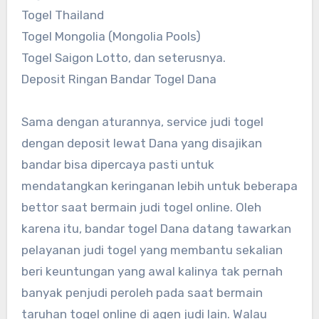
Togel Thailand
Togel Mongolia (Mongolia Pools)
Togel Saigon Lotto, dan seterusnya.
Deposit Ringan Bandar Togel Dana
Sama dengan aturannya, service judi togel
dengan deposit lewat Dana yang disajikan
bandar bisa dipercaya pasti untuk
mendatangkan keringanan lebih untuk beberapa
bettor saat bermain judi togel online. Oleh
karena itu, bandar togel Dana datang tawarkan
pelayanan judi togel yang membantu sekalian
beri keuntungan yang awal kalinya tak pernah
banyak penjudi peroleh pada saat bermain
taruhan togel online di agen judi lain. Walau