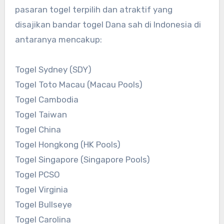
pasaran togel terpilih dan atraktif yang
disajikan bandar togel Dana sah di Indonesia di
antaranya mencakup:
Togel Sydney (SDY)
Togel Toto Macau (Macau Pools)
Togel Cambodia
Togel Taiwan
Togel China
Togel Hongkong (HK Pools)
Togel Singapore (Singapore Pools)
Togel PCSO
Togel Virginia
Togel Bullseye
Togel Carolina