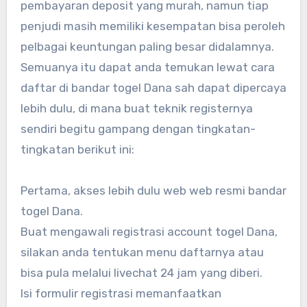
pembayaran deposit yang murah, namun tiap
penjudi masih memiliki kesempatan bisa peroleh
pelbagai keuntungan paling besar didalamnya.
Semuanya itu dapat anda temukan lewat cara
daftar di bandar togel Dana sah dapat dipercaya
lebih dulu, di mana buat teknik registernya
sendiri begitu gampang dengan tingkatan-
tingkatan berikut ini:
Pertama, akses lebih dulu web web resmi bandar
togel Dana.
Buat mengawali registrasi account togel Dana,
silakan anda tentukan menu daftarnya atau
bisa pula melalui livechat 24 jam yang diberi.
Isi formulir registrasi memanfaatkan