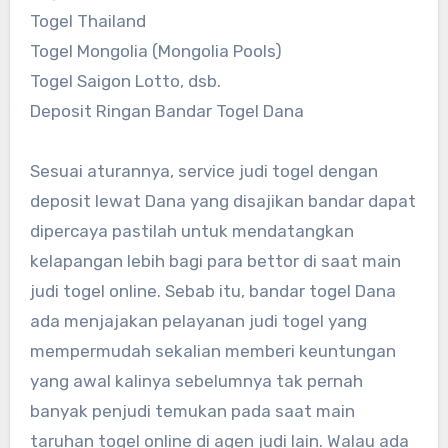
Togel Thailand
Togel Mongolia (Mongolia Pools)
Togel Saigon Lotto, dsb.
Deposit Ringan Bandar Togel Dana
Sesuai aturannya, service judi togel dengan
deposit lewat Dana yang disajikan bandar dapat
dipercaya pastilah untuk mendatangkan
kelapangan lebih bagi para bettor di saat main
judi togel online. Sebab itu, bandar togel Dana
ada menjajakan pelayanan judi togel yang
mempermudah sekalian memberi keuntungan
yang awal kalinya sebelumnya tak pernah
banyak penjudi temukan pada saat main
taruhan togel online di agen judi lain. Walau ada