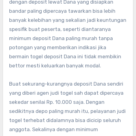
dengan deposit lewat Dana yang disiapkan
bandar paling dipercaya tawarkan bisa lebih
banyak kelebihan yang sekalian jadi keuntungan
spesifik buat peserta, seperti diantaranya
minimum deposit Dana paling murah tanpa
potongan yang memberikan indikasi jika
bermain togel deposit Dana ini tidak membikin
bettor mesti keluarkan banyak modal.
Buat sekurang-kurangnya deposit Dana sendiri
yang diberi agen judi togel sah dapat dipercaya
sekedar senilai Rp. 10.000 saja. Dengan
sedikitnya depo paling murah itu, pelayanan judi
togel terhebat didalamnya bisa dicicip seluruh
anggota. Sekalinya dengan minimum