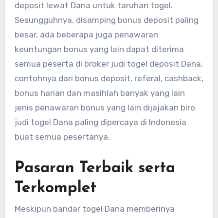
deposit lewat Dana untuk taruhan togel.
Sesungguhnya, disamping bonus deposit paling
besar, ada beberapa juga penawaran
keuntungan bonus yang lain dapat diterima
semua peserta di broker judi togel deposit Dana,
contohnya dari bonus deposit, referal, cashback,
bonus harian dan masihlah banyak yang lain
jenis penawaran bonus yang lain dijajakan biro
judi togel Dana paling dipercaya di Indonesia
buat semua pesertanya.
Pasaran Terbaik serta
Terkomplet
Meskipun bandar togel Dana memberinya