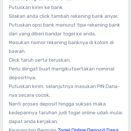
Putuskan kirim ke bank.
Silakan anda click tambah rekening bank anyar.
Putuskan opsi bank menurut tipe rekening bank
dari yang diberi bandar togel ke anda.
Masukan nomor rekening banknya di kolom di
bawah.
Click taruh serta teruskan.
Perlu diingat buat mengikutsertakan nominal
depositnya.
Putuskan kirim, selanjutnya masukan PIN Dana-
nya secara cocok.
Nanti proses deposit hingga sukses maka
kedepannya taruhan judi togel online udah mulai
dapat anda kerjakan.
Keunggulan Bermain
Togel Online Deposit Dana