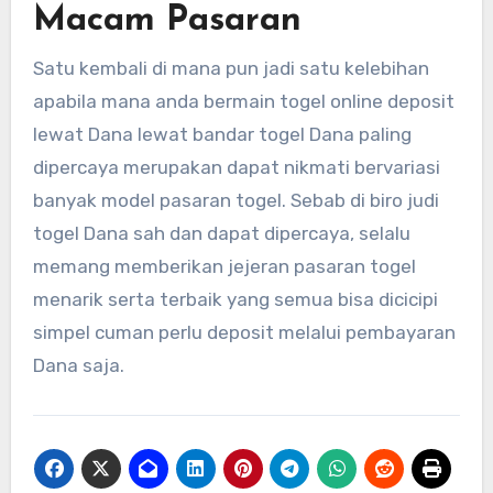
Macam Pasaran
Satu kembali di mana pun jadi satu kelebihan
apabila mana anda bermain togel online deposit
lewat Dana lewat bandar togel Dana paling
dipercaya merupakan dapat nikmati bervariasi
banyak model pasaran togel. Sebab di biro judi
togel Dana sah dan dapat dipercaya, selalu
memang memberikan jejeran pasaran togel
menarik serta terbaik yang semua bisa dicicipi
simpel cuman perlu deposit melalui pembayaran
Dana saja.