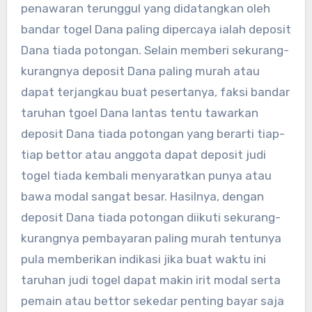
penawaran terunggul yang didatangkan oleh
bandar togel Dana paling dipercaya ialah deposit
Dana tiada potongan. Selain memberi sekurang-
kurangnya deposit Dana paling murah atau
dapat terjangkau buat pesertanya, faksi bandar
taruhan tgoel Dana lantas tentu tawarkan
deposit Dana tiada potongan yang berarti tiap-
tiap bettor atau anggota dapat deposit judi
togel tiada kembali menyaratkan punya atau
bawa modal sangat besar. Hasilnya, dengan
deposit Dana tiada potongan diikuti sekurang-
kurangnya pembayaran paling murah tentunya
pula memberikan indikasi jika buat waktu ini
taruhan judi togel dapat makin irit modal serta
pemain atau bettor sekedar penting bayar saja