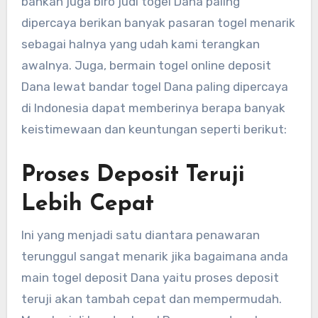
bahkan juga biro judi togel Dana paling
dipercaya berikan banyak pasaran togel menarik
sebagai halnya yang udah kami terangkan
awalnya. Juga, bermain togel online deposit
Dana lewat bandar togel Dana paling dipercaya
di Indonesia dapat memberinya berapa banyak
keistimewaan dan keuntungan seperti berikut:
Proses Deposit Teruji
Lebih Cepat
Ini yang menjadi satu diantara penawaran
terunggul sangat menarik jika bagaimana anda
main togel deposit Dana yaitu proses deposit
teruji akan tambah cepat dan mempermudah.