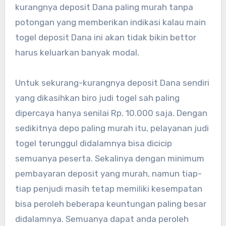
kurangnya deposit Dana paling murah tanpa
potongan yang memberikan indikasi kalau main
togel deposit Dana ini akan tidak bikin bettor
harus keluarkan banyak modal.
Untuk sekurang-kurangnya deposit Dana sendiri
yang dikasihkan biro judi togel sah paling
dipercaya hanya senilai Rp. 10.000 saja. Dengan
sedikitnya depo paling murah itu, pelayanan judi
togel terunggul didalamnya bisa dicicip
semuanya peserta. Sekalinya dengan minimum
pembayaran deposit yang murah, namun tiap-
tiap penjudi masih tetap memiliki kesempatan
bisa peroleh beberapa keuntungan paling besar
didalamnya. Semuanya dapat anda peroleh