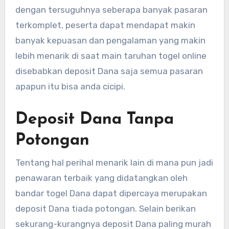
dengan tersuguhnya seberapa banyak pasaran
terkomplet, peserta dapat mendapat makin
banyak kepuasan dan pengalaman yang makin
lebih menarik di saat main taruhan togel online
disebabkan deposit Dana saja semua pasaran
apapun itu bisa anda cicipi.
Deposit Dana Tanpa
Potongan
Tentang hal perihal menarik lain di mana pun jadi
penawaran terbaik yang didatangkan oleh
bandar togel Dana dapat dipercaya merupakan
deposit Dana tiada potongan. Selain berikan
sekurang-kurangnya deposit Dana paling murah