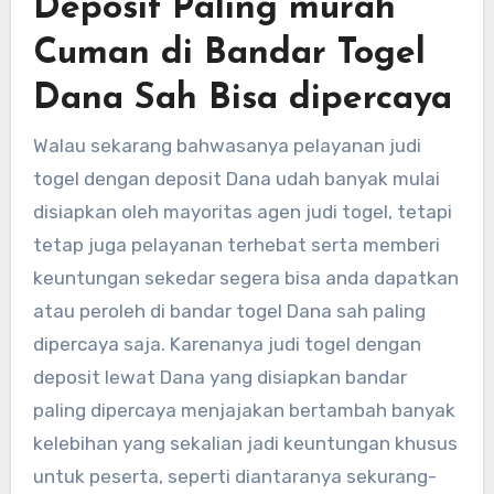
Deposit Paling murah
Cuman di Bandar Togel
Dana Sah Bisa dipercaya
Walau sekarang bahwasanya pelayanan judi
togel dengan deposit Dana udah banyak mulai
disiapkan oleh mayoritas agen judi togel, tetapi
tetap juga pelayanan terhebat serta memberi
keuntungan sekedar segera bisa anda dapatkan
atau peroleh di bandar togel Dana sah paling
dipercaya saja. Karenanya judi togel dengan
deposit lewat Dana yang disiapkan bandar
paling dipercaya menjajakan bertambah banyak
kelebihan yang sekalian jadi keuntungan khusus
untuk peserta, seperti diantaranya sekurang-