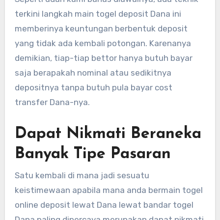
terkini langkah main togel deposit Dana ini
memberinya keuntungan berbentuk deposit
yang tidak ada kembali potongan. Karenanya
demikian, tiap-tiap bettor hanya butuh bayar
saja berapakah nominal atau sedikitnya
depositnya tanpa butuh pula bayar cost
transfer Dana-nya.
Dapat Nikmati Beraneka
Banyak Tipe Pasaran
Satu kembali di mana jadi sesuatu
keistimewaan apabila mana anda bermain togel
online deposit lewat Dana lewat bandar togel
Dana paling dipercaya merupakan dapat nikmati