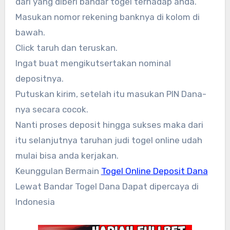
dari yang diberi bandar togel terhadap anda.
Masukan nomor rekening banknya di kolom di
bawah.
Click taruh dan teruskan.
Ingat buat mengikutsertakan nominal
depositnya.
Putuskan kirim, setelah itu masukan PIN Dana-
nya secara cocok.
Nanti proses deposit hingga sukses maka dari
itu selanjutnya taruhan judi togel online udah
mulai bisa anda kerjakan.
Keunggulan Bermain
Togel Online Deposit Dana
Lewat Bandar Togel Dana Dapat dipercaya di
Indonesia