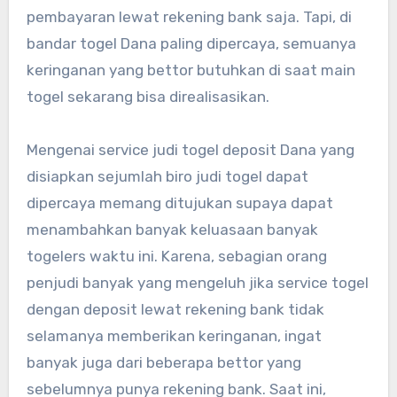
pembayaran lewat rekening bank saja. Tapi, di
bandar togel Dana paling dipercaya, semuanya
keringanan yang bettor butuhkan di saat main
togel sekarang bisa direalisasikan.
Mengenai service judi togel deposit Dana yang
disiapkan sejumlah biro judi togel dapat
dipercaya memang ditujukan supaya dapat
menambahkan banyak keluasaan banyak
togelers waktu ini. Karena, sebagian orang
penjudi banyak yang mengeluh jika service togel
dengan deposit lewat rekening bank tidak
selamanya memberikan keringanan, ingat
banyak juga dari beberapa bettor yang
sebelumnya punya rekening bank. Saat ini,