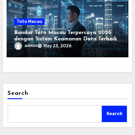
Toto Macau
Bandar Toto Macau Terpercaya 2026
dengan Sistem Keamanan Data Terbaik
dan Keunggulan Lainnya
admin
May 23, 2026
Search
Search