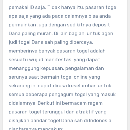
pemakai ID saja. Tidak hanya itu, pasaran togel
apa saja yang ada pada dalamnya bisa anda
permainkan juga dengan sedikitnya deposit
Dana paling murah. Di lain bagian, untuk agen
judi togel Dana sah paling dipercaya,
memberinya banyak pasaran togel adalah
sesuatu wujud manifestasi yang dapat
menanggung kepuasan, pengalaman dan
serunya saat bermain togel online yang
sekarang ini dapat dirasa keseluruhan untuk
semua beberapa pengagum togel yang masuk
didalamnya. Berikut ini bermacam ragam
pasaran togel terunggul dan atraktif yang
disajikan bandar togel Dana sah di Indonesia
diantaranya mencakup: