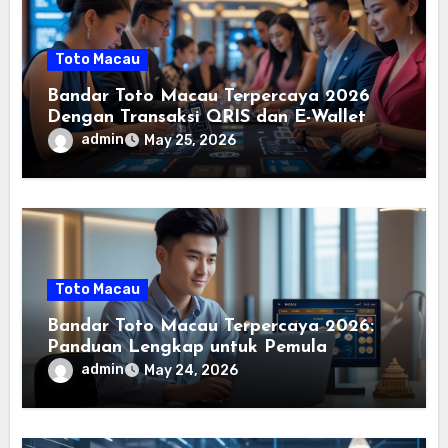
Toto Macau
Bandar Toto Macau Terpercaya 2026
Dengan Transaksi QRIS dan E-Wallet
Praktis
admin
May 25, 2026
Toto Macau
Bandar Toto Macau Terpercaya 2026:
Panduan Lengkap untuk Pemula
admin
May 24, 2026