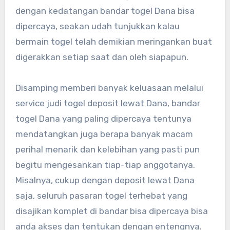
dengan kedatangan bandar togel Dana bisa
dipercaya, seakan udah tunjukkan kalau
bermain togel telah demikian meringankan buat
digerakkan setiap saat dan oleh siapapun.
Disamping memberi banyak keluasaan melalui
service judi togel deposit lewat Dana, bandar
togel Dana yang paling dipercaya tentunya
mendatangkan juga berapa banyak macam
perihal menarik dan kelebihan yang pasti pun
begitu mengesankan tiap-tiap anggotanya.
Misalnya, cukup dengan deposit lewat Dana
saja, seluruh pasaran togel terhebat yang
disajikan komplet di bandar bisa dipercaya bisa
anda akses dan tentukan dengan entengnya.