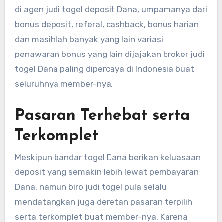
di agen judi togel deposit Dana, umpamanya dari
bonus deposit, referal, cashback, bonus harian
dan masihlah banyak yang lain variasi
penawaran bonus yang lain dijajakan broker judi
togel Dana paling dipercaya di Indonesia buat
seluruhnya member-nya.
Pasaran Terhebat serta
Terkomplet
Meskipun bandar togel Dana berikan keluasaan
deposit yang semakin lebih lewat pembayaran
Dana, namun biro judi togel pula selalu
mendatangkan juga deretan pasaran terpilih
serta terkomplet buat member-nya. Karena