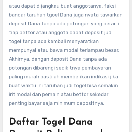
atau dapat dijangkau buat anggotanya, faksi
bandar taruhan tgoel Dana juga nyata tawarkan
deposit Dana tanpa ada potongan yang berarti
tiap bettor atau anggota dapat deposit judi
togel tanpa ada kembali menyaratkan
mempunyai atau bawa modal terlampau besar.
Akhirnya, dengan deposit Dana tanpa ada
potongan dibarengi sedikitnya pembayaran
paling murah pastilah memberikan indikasi jika
buat waktu ini taruhan judi togel bisa semakin
irit modal dan pemain atau bettor sekedar
penting bayar saja minimum depositnya.
Daftar Togel Dana