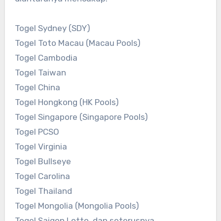
Togel Sydney (SDY)
Togel Toto Macau (Macau Pools)
Togel Cambodia
Togel Taiwan
Togel China
Togel Hongkong (HK Pools)
Togel Singapore (Singapore Pools)
Togel PCSO
Togel Virginia
Togel Bullseye
Togel Carolina
Togel Thailand
Togel Mongolia (Mongolia Pools)
Togel Saigon Lotto, dan seterusnya.