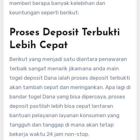
memberi berapa banyak kelebihan dan
keuntungan seperti berikut:
Proses Deposit Terbukti
Lebih Cepat
Berikut yang menjadi satu diantara penawaran
terbaik sangat menarik jikamana anda main
togel deposit Dana ialah proses deposit terbukti
akan tambah cepat dan meringankan. Apa lagi di
bandar togel Dana yang bisa dipercaya, proses
deposit pastilah lebih bisa cepat lantaran
bantuan pelayanan layanan konsumen yang
tangguh dan tanggap di mana akan tetap
bekerja waktu 24 jam non-stop.