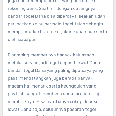
juga dari beberapa bettor yang tidak miliki
rekening bank. Saat ini, dengan datangnya
bandar togel Dana bisa dipercaya, seakan udah
perlihatkan kalau bermain togel telah sebegitu
mempermudah buat dikerjakan kapan pun serta
oleh siapapun.
Disamping memberinya banyak keluasaan
melalui service judi togel deposit lewat Dana,
bandar togel Dana yang paling dipercaya yang
pasti mendatangkan juga berapa banyak
macam hal menarik serta keunggulan yang
pastilah sangat memberi kepuasan tiap-tiap
member-nya. Misalnya, hanya cukup deposit
lewat Dana saja, seluruhnya pasaran togel