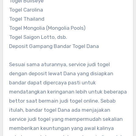
Togel Bullseye
Togel Carolina
Togel Thailand
Togel Mongolia (Mongolia Pools)
Togel Saigon Lotto, dsb.
Deposit Gampang Bandar Togel Dana
Sesuai sama aturannya, service judi togel
dengan deposit lewat Dana yang disiapkan
bandar dapat dipercaya pasti untuk
mendatangkan keringanan lebih untuk beberapa
bettor saat bermain judi togel online. Sebab
itulah, bandar togel Dana ada menjajakan
service judi togel yang mempermudah sekalian
memberikan keuntungan yang awal kalinya