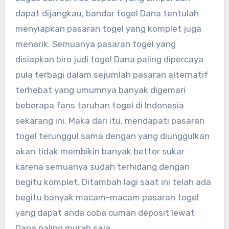
dapat dijangkau, bandar togel Dana tentulah
menyiapkan pasaran togel yang komplet juga
menarik. Semuanya pasaran togel yang
disiapkan biro judi togel Dana paling dipercaya
pula terbagi dalam sejumlah pasaran alternatif
terhebat yang umumnya banyak digemari
beberapa fans taruhan togel di Indonesia
sekarang ini. Maka dari itu, mendapati pasaran
togel terunggul sama dengan yang diunggulkan
akan tidak membikin banyak bettor sukar
karena semuanya sudah terhidang dengan
begitu komplet. Ditambah lagi saat ini telah ada
begitu banyak macam-macam pasaran togel
yang dapat anda coba cuman deposit lewat
Dana paling murah saja.