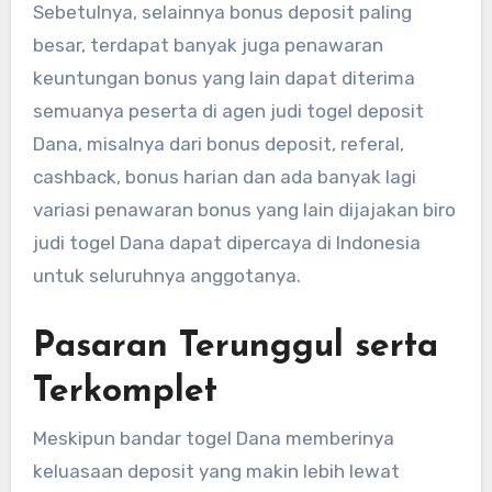
Sebetulnya, selainnya bonus deposit paling
besar, terdapat banyak juga penawaran
keuntungan bonus yang lain dapat diterima
semuanya peserta di agen judi togel deposit
Dana, misalnya dari bonus deposit, referal,
cashback, bonus harian dan ada banyak lagi
variasi penawaran bonus yang lain dijajakan biro
judi togel Dana dapat dipercaya di Indonesia
untuk seluruhnya anggotanya.
Pasaran Terunggul serta
Terkomplet
Meskipun bandar togel Dana memberinya
keluasaan deposit yang makin lebih lewat