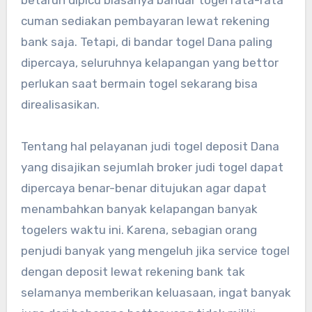
betaruh dipicu biasanya bandar togel rata-rata
cuman sediakan pembayaran lewat rekening
bank saja. Tetapi, di bandar togel Dana paling
dipercaya, seluruhnya kelapangan yang bettor
perlukan saat bermain togel sekarang bisa
direalisasikan.
Tentang hal pelayanan judi togel deposit Dana
yang disajikan sejumlah broker judi togel dapat
dipercaya benar-benar ditujukan agar dapat
menambahkan banyak kelapangan banyak
togelers waktu ini. Karena, sebagian orang
penjudi banyak yang mengeluh jika service togel
dengan deposit lewat rekening bank tak
selamanya memberikan keluasaan, ingat banyak