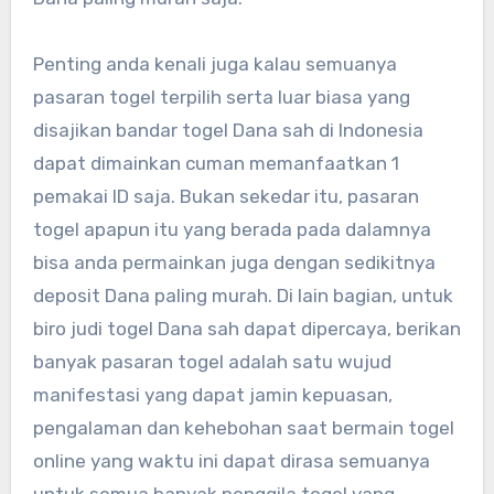
Penting anda kenali juga kalau semuanya
pasaran togel terpilih serta luar biasa yang
disajikan bandar togel Dana sah di Indonesia
dapat dimainkan cuman memanfaatkan 1
pemakai ID saja. Bukan sekedar itu, pasaran
togel apapun itu yang berada pada dalamnya
bisa anda permainkan juga dengan sedikitnya
deposit Dana paling murah. Di lain bagian, untuk
biro judi togel Dana sah dapat dipercaya, berikan
banyak pasaran togel adalah satu wujud
manifestasi yang dapat jamin kepuasan,
pengalaman dan kehebohan saat bermain togel
online yang waktu ini dapat dirasa semuanya