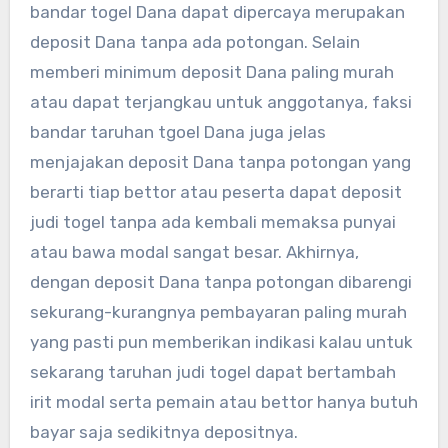
bandar togel Dana dapat dipercaya merupakan
deposit Dana tanpa ada potongan. Selain
memberi minimum deposit Dana paling murah
atau dapat terjangkau untuk anggotanya, faksi
bandar taruhan tgoel Dana juga jelas
menjajakan deposit Dana tanpa potongan yang
berarti tiap bettor atau peserta dapat deposit
judi togel tanpa ada kembali memaksa punyai
atau bawa modal sangat besar. Akhirnya,
dengan deposit Dana tanpa potongan dibarengi
sekurang-kurangnya pembayaran paling murah
yang pasti pun memberikan indikasi kalau untuk
sekarang taruhan judi togel dapat bertambah
irit modal serta pemain atau bettor hanya butuh
bayar saja sedikitnya depositnya.