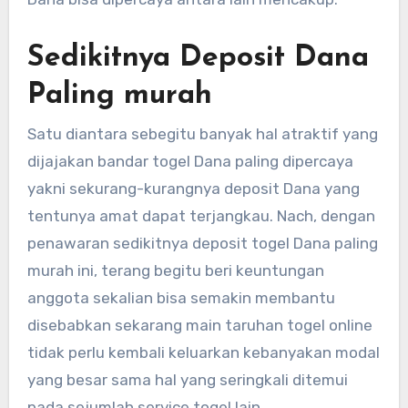
Sedikitnya Deposit Dana
Paling murah
Satu diantara sebegitu banyak hal atraktif yang
dijajakan bandar togel Dana paling dipercaya
yakni sekurang-kurangnya deposit Dana yang
tentunya amat dapat terjangkau. Nach, dengan
penawaran sedikitnya deposit togel Dana paling
murah ini, terang begitu beri keuntungan
anggota sekalian bisa semakin membantu
disebabkan sekarang main taruhan togel online
tidak perlu kembali keluarkan kebanyakan modal
yang besar sama hal yang seringkali ditemui
pada sejumlah service togel lain.