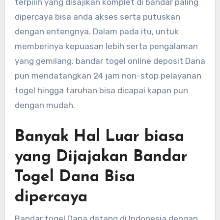
terpilih yang disajikan komplet di bandar paling
dipercaya bisa anda akses serta putuskan
dengan entengnya. Dalam pada itu, untuk
memberinya kepuasan lebih serta pengalaman
yang gemilang, bandar togel online deposit Dana
pun mendatangkan 24 jam non-stop pelayanan
togel hingga taruhan bisa dicapai kapan pun
dengan mudah.
Banyak Hal Luar biasa
yang Dijajakan Bandar
Togel Dana Bisa
dipercaya
Bandar togel Dana datang di Indonesia dengan