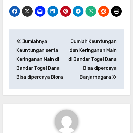
Post
Jumlahnya
Jumlah Keuntungan
navigation
Keuntungan serta
dan Keringanan Main
Keringanan Main di
di Bandar Togel Dana
Bandar Togel Dana
Bisa dipercaya
Bisa dipercaya Blora
Banjarnegara