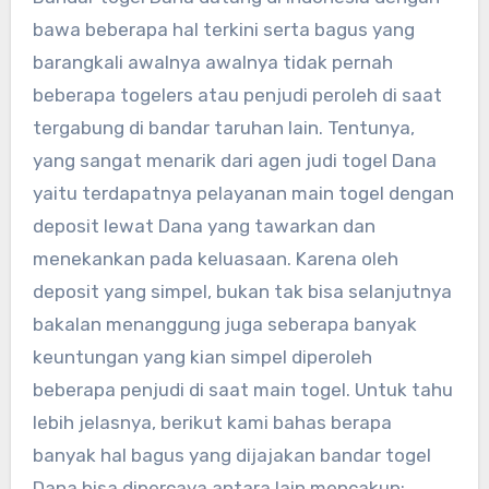
bawa beberapa hal terkini serta bagus yang
barangkali awalnya awalnya tidak pernah
beberapa togelers atau penjudi peroleh di saat
tergabung di bandar taruhan lain. Tentunya,
yang sangat menarik dari agen judi togel Dana
yaitu terdapatnya pelayanan main togel dengan
deposit lewat Dana yang tawarkan dan
menekankan pada keluasaan. Karena oleh
deposit yang simpel, bukan tak bisa selanjutnya
bakalan menanggung juga seberapa banyak
keuntungan yang kian simpel diperoleh
beberapa penjudi di saat main togel. Untuk tahu
lebih jelasnya, berikut kami bahas berapa
banyak hal bagus yang dijajakan bandar togel
Dana bisa dipercaya antara lain mencakup: