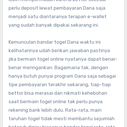
perlu deposit lewat pembayaran Dana saja
menjadi satu diantaranya terapan e-wallet
yang sudah banyak dipakai sekarang ini.
Kemunculan bandar togel Dana waktu ini
kelihatannya udah berikan jawaban pastinya
jika bermain togel online nyatanya dapat benar-
benar meringankan. Bagaimana tak, dengan
hanya butuh punyai program Dana saja sebagai
tipe pembayaran terakhir sekarang, tiap-tiap
bettor bisa merasai dan nikmati kehebohan
saat bermain togel online tak perlu punya
rekening bank lebih dulu. Rata-rata, main
taruhan togel tidak mesti membantu sejumlah