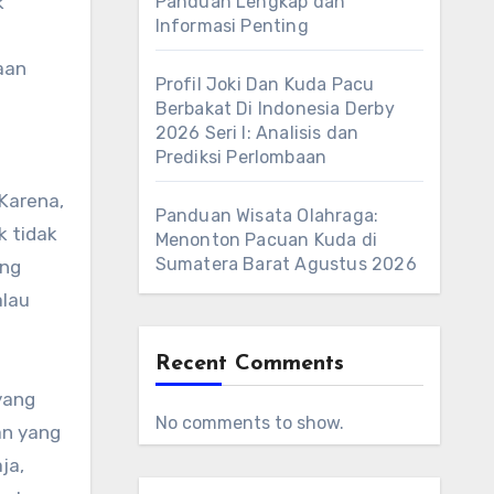
k
Panduan Lengkap dan
Informasi Penting
aan
Profil Joki Dan Kuda Pacu
Berbakat Di Indonesia Derby
2026 Seri I: Analisis dan
Prediksi Perlombaan
Karena,
Panduan Wisata Olahraga:
k tidak
Menonton Pacuan Kuda di
Sumatera Barat Agustus 2026
ing
alau
Recent Comments
yang
No comments to show.
an yang
ja,