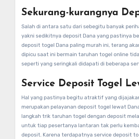
Sekurang-kurangnya Dep
Salah di antara satu dari sebegitu banyak perih
yakni sedikitnya deposit Dana yang pastinya b
deposit togel Dana paling murah ini, terang ak
dipicu saat ini bermain taruhan togel online t
seperti yang seringkali didapati di beberapa serv
Service Deposit Togel 
Hal yang pastinya begitu atraktif yang dijajak
merupakan pelayanan deposit togel lewat Dan
langkah trik taruhan togel dengan deposit mel
untuk tiap pesertanya lantaran tak perlu kemba
deposit. Karena terdapatnya service deposit tog