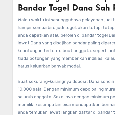
Bandar Togel Dana Sah P
Walau waktu ini sesungguhnya pelayanan judi t
hampir semua biro judi togel, akan tetapi teta
anda dapatkan atau peroleh di bandar togel Dan
lewat Dana yang disajikan bandar paling diper
keuntungan tertentu buat anggota, seperti an
tiada potongan yang memberikan indikasi kalau
harus keluarkan banyak modal.
Buat sekurang-kurangnya deposit Dana sendiri ya
10.000 saja. Dengan minimum depo paling murah i
seluruh anggota. Sekalinya dengan minimum p
memiliki kesempatan bisa mendapatkan bermac
anda temukan lewat langkah daftar di bandar to