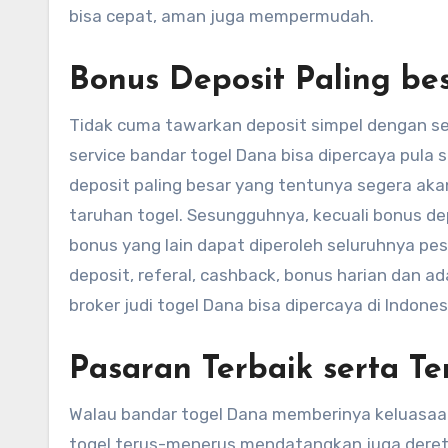
bisa cepat, aman juga mempermudah.
Bonus Deposit Paling be
Tidak cuma tawarkan deposit simpel dengan se
service bandar togel Dana bisa dipercaya pu
deposit paling besar yang tentunya segera aka
taruhan togel. Sesungguhnya, kecuali bonus d
bonus yang lain dapat diperoleh seluruhnya pese
deposit, referal, cashback, bonus harian dan ad
broker judi togel Dana bisa dipercaya di Indon
Pasaran Terbaik serta T
Walau bandar togel Dana memberinya keluasaa
togel terus-menerus mendatangkan juga deret