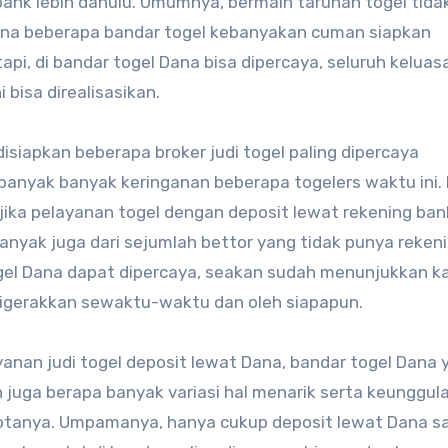
 bank lebih dahulu. Umumnya, bermain taruhan togel tida
na beberapa bandar togel kebanyakan cuman siapkan
pi, di bandar togel Dana bisa dipercaya, seluruh keluas
 bisa direalisasikan.
isiapkan beberapa broker judi togel paling dipercaya
nyak banyak keringanan beberapa togelers waktu ini. 
ika pelayanan togel dengan deposit lewat rekening ban
nyak juga dari sejumlah bettor yang tidak punya reken
gel Dana dapat dipercaya, seakan sudah menunjukkan k
digerakkan sewaktu-waktu dan oleh siapapun.
yanan judi togel deposit lewat Dana, bandar togel Dana 
 juga berapa banyak variasi hal menarik serta keunggul
otanya. Umpamanya, hanya cukup deposit lewat Dana sa