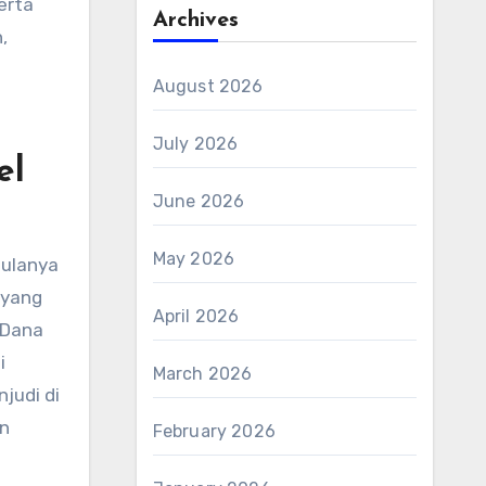
erta
Archives
,
August 2026
July 2026
el
June 2026
May 2026
mulanya
 yang
April 2026
 Dana
i
March 2026
judi di
an
February 2026