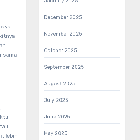
January 2026
December 2025
rcaya
November 2025
kitnya
kan
October 2025
ar sama
September 2025
August 2025
July 2025
,
aktu
June 2025
atau
May 2025
t lebih