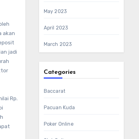
May 2023
oleh
April 2023
a akan
eposit
March 2023
an jadi
urah
ttor
Categories
Baccarat
ilai Rp.
pi
Pacuan Kuda
ih
Poker Online
apat