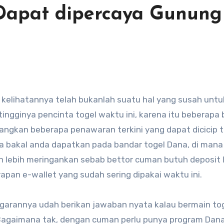
Dapat dipercaya Gunung
tingginya pencinta togel waktu ini, karena itu beberapa
angkan beberapa penawaran terkini yang dapat dicicip t
a bakal anda dapatkan pada bandar togel Dana, di mana
an lebih meringankan sebab bettor cuman butuh deposit
apan e-wallet yang sudah sering dipakai waktu ini.
garannya udah berikan jawaban nyata kalau bermain to
Bagaimana tak, dengan cuman perlu punya program Dana