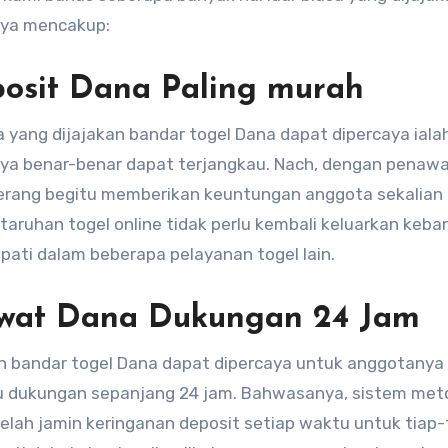
nya mencakup:
osit Dana Paling murah
sa yang dijajakan bandar togel Dana dapat dipercaya iala
ya benar-benar dapat terjangkau. Nach, dengan penaw
terang begitu memberikan keuntungan anggota sekalian 
ruhan togel online tidak perlu kembali keluarkan keb
pati dalam beberapa pelayanan togel lain.
Lewat Dana Dukungan 24 Jam
an bandar togel Dana dapat dipercaya untuk anggotanya 
alu dukungan sepanjang 24 jam. Bahwasanya, sistem me
telah jamin keringanan deposit setiap waktu untuk tiap-