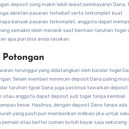
gan deposit yang makin lebih lewat pembayaran Dana, 
uga deretan pasaran terhebat serta terkomplet buat
rapa banyak pasaran terkomplet, anggota dapat memp
ng semakin lebih menarik saat bermain taruhan togel o
an apa pun bisa anda rasakan.
 Potongan
nawaran terunggul yang didatangkan oleh bandar togel D
ongan. Selain memberi minimum deposit Dana paling mur
dar taruhan tgoel Dana juga pastinya tawarkan deposit
 atau anggota dapat deposit judi togel tanpa kembali
mpau besar. Hasilnya, dengan deposit Dana tanpa ada
urah yang pasti pun memberikan indikasi jika untuk sek
dan pemain atau bettor cuman butuh bayar saja sekurang-