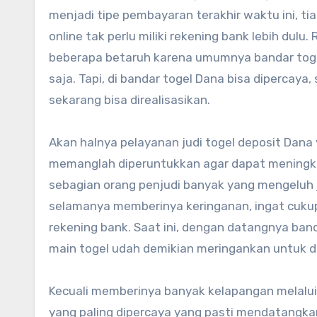
menjadi tipe pembayaran terakhir waktu ini, ti
online tak perlu miliki rekening bank lebih du
beberapa betaruh karena umumnya bandar tog
saja. Tapi, di bandar togel Dana bisa dipercay
sekarang bisa direalisasikan.
Akan halnya pelayanan judi togel deposit Dana y
memanglah diperuntukkan agar dapat meningka
sebagian orang penjudi banyak yang mengeluh j
selamanya memberinya keringanan, ingat cukup
rekening bank. Saat ini, dengan datangnya band
main togel udah demikian meringankan untuk d
Kecuali memberinya banyak kelapangan melalui 
yang paling dipercaya yang pasti mendatangkan