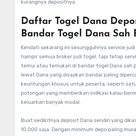
kurangnya depositnya.
Daftar Togel Dana Depo
Bandar Togel Dana Sah B
Kendati sekarang ini sesungguhnya service judi
hampir semua broker judi togel, tapi tetap se
temui atau temukan di bandar togel Dana sah pa
lewat Dana yang disajikan bandar paling diperc
keuntungan khusus untuk peserta, seperti sat
potongan yang memberikan indikasi kalau bermai
keluarkan banyak modal.
Buat sedikitnya deposit Dana sendiri yang dika
10.000 saja. Dengan minimum depo paling murah i