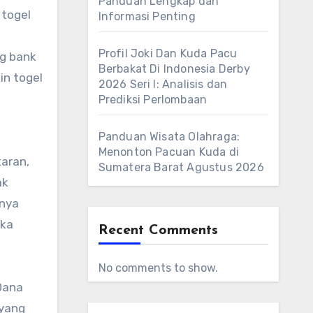
Panduan Lengkap dan
 togel
Informasi Penting
Profil Joki Dan Kuda Pacu
g bank
Berbakat Di Indonesia Derby
in togel
2026 Seri I: Analisis dan
Prediksi Perlombaan
Panduan Wisata Olahraga:
Menonton Pacuan Kuda di
aran,
Sumatera Barat Agustus 2026
ak
unya
ika
Recent Comments
No comments to show.
Dana
 yang