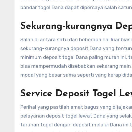
bandar togel Dana dapat dipercaya salah satu
Sekurang-kurangnya Dep
Salah di antara satu dari beberapa hal luar bia
sekurang-kurangnya deposit Dana yang tentun
minimum deposit togel Dana paling murah ini, 
bisa mempermudah disebabkan sekarang main ta
modal yang besar sama seperti yang kerap dida
Service Deposit Togel 
Perihal yang pastilah amat bagus yang dijajak
pelayanan deposit togel lewat Dana yang sel
taruhan togel dengan deposit melalui Dana ini 