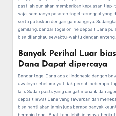
pastilah pun akan memberikan kepuasan tiap-
saja, semuanya pasaran togel terunggul yang d
serta putuskan dengan gampangnya. Sedangkan
gemilang, bandar togel online deposit Dana pu
bisa dijangkau sewaktu-waktu dengan enteng.
Banyak Perihal Luar bia
Dana Dapat dipercaya
Bandar togel Dana ada di Indonesia dengan baw
awalnya sebelumnya tidak pernah beberapa tog
lain. Sudah pasti, yang sangat menarik dari ag
deposit lewat Dana yang tawarkan dan menekan
bisa nanti akan jamin juga berapa banyak keu
bermain togel. Buat tahu lebih jelasnya, beriku