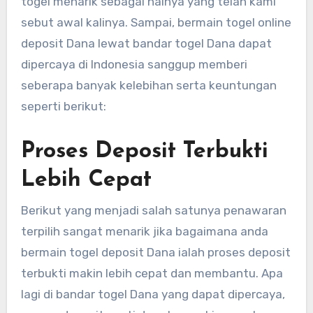
togel menarik sebagai halnya yang telah kami
sebut awal kalinya. Sampai, bermain togel online
deposit Dana lewat bandar togel Dana dapat
dipercaya di Indonesia sanggup memberi
seberapa banyak kelebihan serta keuntungan
seperti berikut:
Proses Deposit Terbukti
Lebih Cepat
Berikut yang menjadi salah satunya penawaran
terpilih sangat menarik jika bagaimana anda
bermain togel deposit Dana ialah proses deposit
terbukti makin lebih cepat dan membantu. Apa
lagi di bandar togel Dana yang dapat dipercaya,