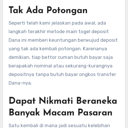
Tak Ada Potongan
Seperti telah kami jelaskan pada awal, ada
langkah terakhir metode main togel deposit
Dana ini memberi keuntungan berwujud deposit
yang tak ada kembali potongan. Karenanya
demikian, tiap bettor cuman butuh bayar saja
berapakah nominal atau sekurang-kurangnya
depositnya tanpa butuh bayar ongkos transfer
Dana-nya.
Dapat Nikmati Beraneka
Banyak Macam Pasaran
Satu kembali di mana jadi sesuatu kelebihan