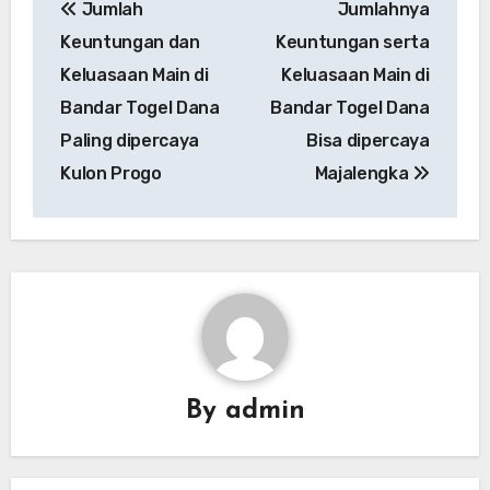
Jumlah
Jumlahnya
navigation
Keuntungan dan
Keuntungan serta
Keluasaan Main di
Keluasaan Main di
Bandar Togel Dana
Bandar Togel Dana
Paling dipercaya
Bisa dipercaya
Kulon Progo
Majalengka
By
admin