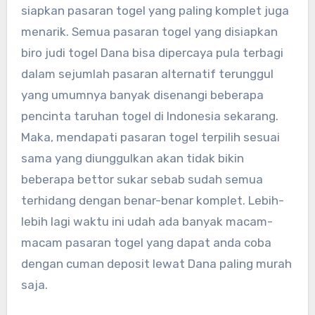
siapkan pasaran togel yang paling komplet juga
menarik. Semua pasaran togel yang disiapkan
biro judi togel Dana bisa dipercaya pula terbagi
dalam sejumlah pasaran alternatif terunggul
yang umumnya banyak disenangi beberapa
pencinta taruhan togel di Indonesia sekarang.
Maka, mendapati pasaran togel terpilih sesuai
sama yang diunggulkan akan tidak bikin
beberapa bettor sukar sebab sudah semua
terhidang dengan benar-benar komplet. Lebih-
lebih lagi waktu ini udah ada banyak macam-
macam pasaran togel yang dapat anda coba
dengan cuman deposit lewat Dana paling murah
saja.