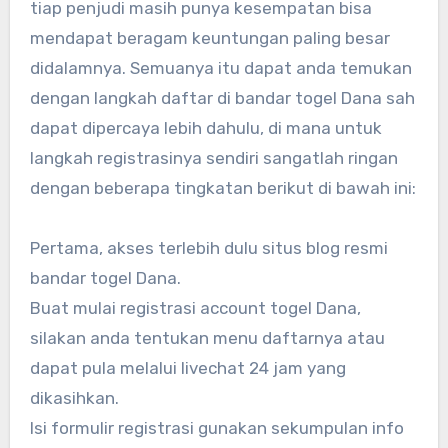
tiap penjudi masih punya kesempatan bisa
mendapat beragam keuntungan paling besar
didalamnya. Semuanya itu dapat anda temukan
dengan langkah daftar di bandar togel Dana sah
dapat dipercaya lebih dahulu, di mana untuk
langkah registrasinya sendiri sangatlah ringan
dengan beberapa tingkatan berikut di bawah ini:
Pertama, akses terlebih dulu situs blog resmi
bandar togel Dana.
Buat mulai registrasi account togel Dana,
silakan anda tentukan menu daftarnya atau
dapat pula melalui livechat 24 jam yang
dikasihkan.
Isi formulir registrasi gunakan sekumpulan info