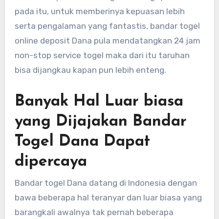
pada itu, untuk memberinya kepuasan lebih
serta pengalaman yang fantastis, bandar togel
online deposit Dana pula mendatangkan 24 jam
non-stop service togel maka dari itu taruhan
bisa dijangkau kapan pun lebih enteng.
Banyak Hal Luar biasa
yang Dijajakan Bandar
Togel Dana Dapat
dipercaya
Bandar togel Dana datang di Indonesia dengan
bawa beberapa hal teranyar dan luar biasa yang
barangkali awalnya tak pernah beberapa