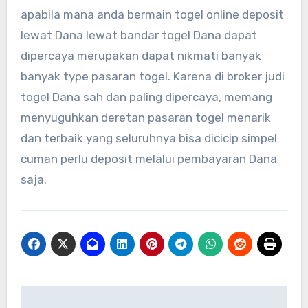
apabila mana anda bermain togel online deposit
lewat Dana lewat bandar togel Dana dapat
dipercaya merupakan dapat nikmati banyak
banyak type pasaran togel. Karena di broker judi
togel Dana sah dan paling dipercaya, memang
menyuguhkan deretan pasaran togel menarik
dan terbaik yang seluruhnya bisa dicicip simpel
cuman perlu deposit melalui pembayaran Dana
saja.
Post