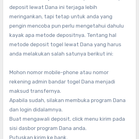
deposit lewat Dana ini terjaga lebih
meringankan, tapi tetap untuk anda yang
pengin mencoba pun perlu mengetahui dahulu
kayak apa metode depositnya. Tentang hal
metode deposit togel lewat Dana yang harus
anda melakukan salah satunya berikut ini:
Mohon nomor mobile-phone atau nomor
rekening admin bandar togel Dana menjadi
maksud transfernya.
Apabila sudah, silakan membuka program Dana
dan login didalamnya.
Buat mengawali deposit, click menu kirim pada
sisi dasbor program Dana anda.
Putuskan kirim ke bank.