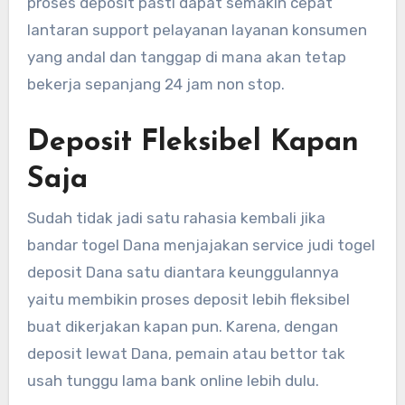
proses deposit pasti dapat semakin cepat
lantaran support pelayanan layanan konsumen
yang andal dan tanggap di mana akan tetap
bekerja sepanjang 24 jam non stop.
Deposit Fleksibel Kapan
Saja
Sudah tidak jadi satu rahasia kembali jika
bandar togel Dana menjajakan service judi togel
deposit Dana satu diantara keunggulannya
yaitu membikin proses deposit lebih fleksibel
buat dikerjakan kapan pun. Karena, dengan
deposit lewat Dana, pemain atau bettor tak
usah tunggu lama bank online lebih dulu.