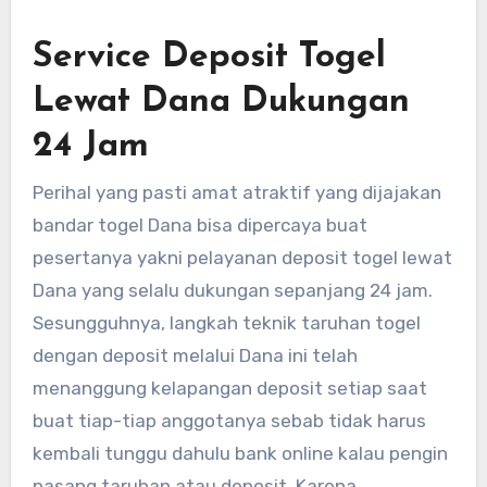
Service Deposit Togel
Lewat Dana Dukungan
24 Jam
Perihal yang pasti amat atraktif yang dijajakan
bandar togel Dana bisa dipercaya buat
pesertanya yakni pelayanan deposit togel lewat
Dana yang selalu dukungan sepanjang 24 jam.
Sesungguhnya, langkah teknik taruhan togel
dengan deposit melalui Dana ini telah
menanggung kelapangan deposit setiap saat
buat tiap-tiap anggotanya sebab tidak harus
kembali tunggu dahulu bank online kalau pengin
pasang taruhan atau deposit. Karena