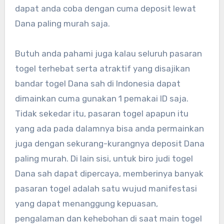
dapat anda coba dengan cuma deposit lewat
Dana paling murah saja.
Butuh anda pahami juga kalau seluruh pasaran
togel terhebat serta atraktif yang disajikan
bandar togel Dana sah di Indonesia dapat
dimainkan cuma gunakan 1 pemakai ID saja.
Tidak sekedar itu, pasaran togel apapun itu
yang ada pada dalamnya bisa anda permainkan
juga dengan sekurang-kurangnya deposit Dana
paling murah. Di lain sisi, untuk biro judi togel
Dana sah dapat dipercaya, memberinya banyak
pasaran togel adalah satu wujud manifestasi
yang dapat menanggung kepuasan,
pengalaman dan kehebohan di saat main togel