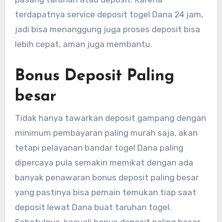
terdapatnya service deposit togel Dana 24 jam,
jadi bisa menanggung juga proses deposit bisa
lebih cepat, aman juga membantu.
Bonus Deposit Paling
besar
Tidak hanya tawarkan deposit gampang dengan
minimum pembayaran paling murah saja, akan
tetapi pelayanan bandar togel Dana paling
dipercaya pula semakin memikat dengan ada
banyak penawaran bonus deposit paling besar
yang pastinya bisa pemain temukan tiap saat
deposit lewat Dana buat taruhan togel.
Sebetulnya, kecuali bonus deposit paling besar,