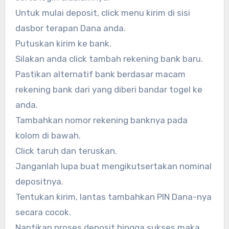
Untuk mulai deposit, click menu kirim di sisi
dasbor terapan Dana anda.
Putuskan kirim ke bank.
Silakan anda click tambah rekening bank baru.
Pastikan alternatif bank berdasar macam
rekening bank dari yang diberi bandar togel ke
anda.
Tambahkan nomor rekening banknya pada
kolom di bawah.
Click taruh dan teruskan.
Janganlah lupa buat mengikutsertakan nominal
depositnya.
Tentukan kirim, lantas tambahkan PIN Dana-nya
secara cocok.
Nantikan proses deposit hingga sukses maka