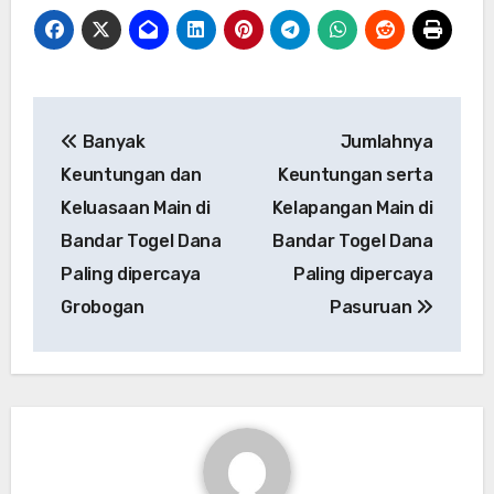
Post
Banyak
Jumlahnya
navigation
Keuntungan dan
Keuntungan serta
Keluasaan Main di
Kelapangan Main di
Bandar Togel Dana
Bandar Togel Dana
Paling dipercaya
Paling dipercaya
Grobogan
Pasuruan