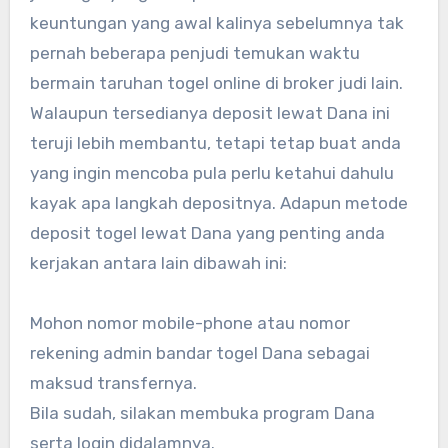
keuntungan yang awal kalinya sebelumnya tak
pernah beberapa penjudi temukan waktu
bermain taruhan togel online di broker judi lain.
Walaupun tersedianya deposit lewat Dana ini
teruji lebih membantu, tetapi tetap buat anda
yang ingin mencoba pula perlu ketahui dahulu
kayak apa langkah depositnya. Adapun metode
deposit togel lewat Dana yang penting anda
kerjakan antara lain dibawah ini:
Mohon nomor mobile-phone atau nomor
rekening admin bandar togel Dana sebagai
maksud transfernya.
Bila sudah, silakan membuka program Dana
serta login didalamnya.