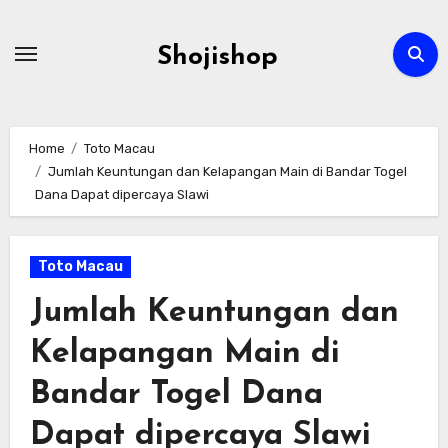
Skip
to
Shojishop
content
Home
Toto Macau
Jumlah Keuntungan dan Kelapangan Main di Bandar Togel
Dana Dapat dipercaya Slawi
Toto Macau
Jumlah Keuntungan dan
Kelapangan Main di
Bandar Togel Dana
Dapat dipercaya Slawi