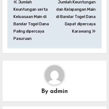
Jumlah
Jumlah Keuntungan
navigation
Keuntungan serta
dan Kelapangan Main
Keluasaan Main di
di Bandar Togel Dana
Bandar Togel Dana
Dapat dipercaya
Paling dipercaya
Karawang
Pasuruan
By
admin