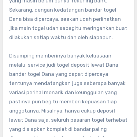
yang masih belum punyai rekening bank.
Sekarang, dengan kedatangan bandar togel
Dana bisa dipercaya, seakan udah perlihatkan
jika main togel udah sebegitu meringankan buat
dilakukan setiap waktu dan oleh siapapun.
Disamping memberinya banyak keluasaan
melalui service judi togel deposit lewat Dana,
bandar togel Dana yang dapat dipercaya
tentunya mendatangkan juga seberapa banyak
variasi perihal menarik dan keunggulan yang
pastinya pun begitu memberi kepuasan tiap
anggotanya. Misalnya, hanya cukup deposit
lewat Dana saja, seluruh pasaran togel terhebat
yang disiapkan komplet di bandar paling