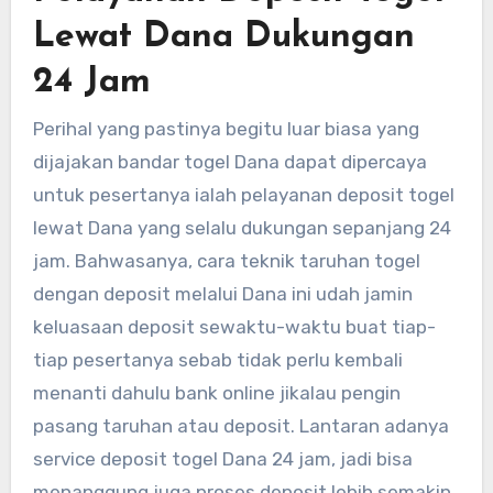
Lewat Dana Dukungan
24 Jam
Perihal yang pastinya begitu luar biasa yang
dijajakan bandar togel Dana dapat dipercaya
untuk pesertanya ialah pelayanan deposit togel
lewat Dana yang selalu dukungan sepanjang 24
jam. Bahwasanya, cara teknik taruhan togel
dengan deposit melalui Dana ini udah jamin
keluasaan deposit sewaktu-waktu buat tiap-
tiap pesertanya sebab tidak perlu kembali
menanti dahulu bank online jikalau pengin
pasang taruhan atau deposit. Lantaran adanya
service deposit togel Dana 24 jam, jadi bisa
menanggung juga proses deposit lebih semakin