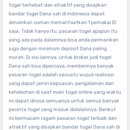
togel terhebat dan atraktif yang disajikan
bandar togel Dana sah di Indonesia dapat
dimainkan cuman memanfaatkan 1 pemakai ID
saja. Tidak hanya itu, pasaran togel apapun itu
yang ada pada dalamnya bisa anda permainkan
juga dengan minimum deposit Dana paling
murah. Di sisi lainnya, untuk broker judi togel
Dana sah bisa dipercaya, memberinya banyak
pasaran togel adalah sesuatu wujud realisasi
yang dapat jamin kepuasan, pengalaman dan
kehebohan di saat main togel online yang waktu
ini dapat dirasa semuanya untuk semua banyak
pecinta togel yang masuk didalamnya. Berikut
ini bermacam ragam pasaran togel terbaik dan
atraktif yang disajikan bandar togel Dana sah di