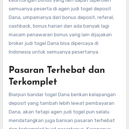
semuanya peserta di agen judi togel deposit
Dana, umpamanya dari bonus deposit, referal,
cashback, bonus harian dan ada banyak lagi
macam penawaran bonus yang lain dijajakan
broker judi togel Dana bisa dipercaya di
Indonesia untuk semuanya pesertanya.
Pasaran Terhebat dan
Terkomplet
Biarpun bandar togel Dana berikan kelapangan
deposit yang tambah lebih lewat pembayaran
Dana, akan tetapi agen judi togel pun selalu
mendatangkan juga barisan pasaran terhebat