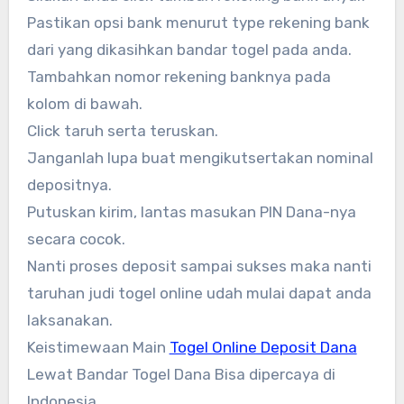
Pastikan opsi bank menurut type rekening bank
dari yang dikasihkan bandar togel pada anda.
Tambahkan nomor rekening banknya pada
kolom di bawah.
Click taruh serta teruskan.
Janganlah lupa buat mengikutsertakan nominal
depositnya.
Putuskan kirim, lantas masukan PIN Dana-nya
secara cocok.
Nanti proses deposit sampai sukses maka nanti
taruhan judi togel online udah mulai dapat anda
laksanakan.
Keistimewaan Main
Togel Online Deposit Dana
Lewat Bandar Togel Dana Bisa dipercaya di
Indonesia