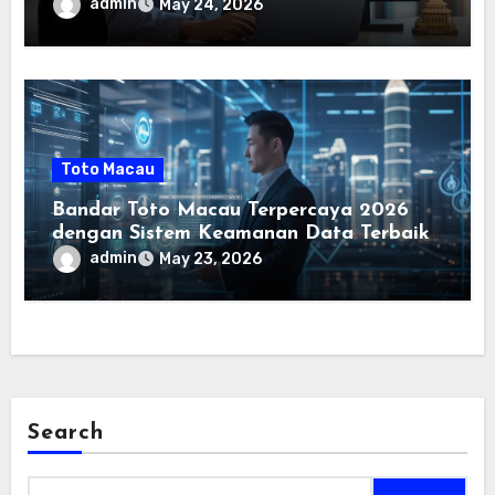
admin
May 24, 2026
Toto Macau
Bandar Toto Macau Terpercaya 2026
dengan Sistem Keamanan Data Terbaik
dan Keunggulan Lainnya
admin
May 23, 2026
Search