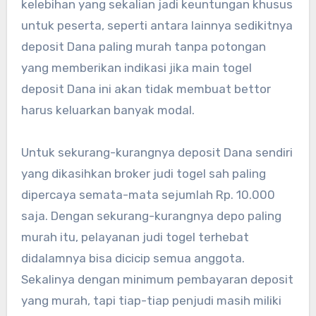
kelebihan yang sekalian jadi keuntungan khusus
untuk peserta, seperti antara lainnya sedikitnya
deposit Dana paling murah tanpa potongan
yang memberikan indikasi jika main togel
deposit Dana ini akan tidak membuat bettor
harus keluarkan banyak modal.
Untuk sekurang-kurangnya deposit Dana sendiri
yang dikasihkan broker judi togel sah paling
dipercaya semata-mata sejumlah Rp. 10.000
saja. Dengan sekurang-kurangnya depo paling
murah itu, pelayanan judi togel terhebat
didalamnya bisa dicicip semua anggota.
Sekalinya dengan minimum pembayaran deposit
yang murah, tapi tiap-tiap penjudi masih miliki