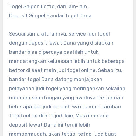
Togel Saigon Lotto, dan lain-lain.
Deposit Simpel Bandar Togel Dana
Sesuai sama aturannya, service judi togel
dengan deposit lewat Dana yang disiapkan
bandar bisa dipercaya pastilah untuk
mendatangkan keluasaan lebih untuk beberapa
bettor di saat main judi togel online. Sebab itu,
bandar togel Dana datang menjajakan
pelayanan judi togel yang meringankan sekalian
memberi keuntungan yang awalnya tak pernah
beberapa penjudi peroleh waktu main taruhan
togel online di biro judi lain. Meskipun ada
deposit lewat Dana ini teruji lebih
mempermudah, akan tetapi tetap juga buat