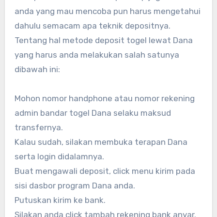
anda yang mau mencoba pun harus mengetahui
dahulu semacam apa teknik depositnya.
Tentang hal metode deposit togel lewat Dana
yang harus anda melakukan salah satunya
dibawah ini:
Mohon nomor handphone atau nomor rekening
admin bandar togel Dana selaku maksud
transfernya.
Kalau sudah, silakan membuka terapan Dana
serta login didalamnya.
Buat mengawali deposit, click menu kirim pada
sisi dasbor program Dana anda.
Putuskan kirim ke bank.
Silakan anda click tambah rekening bank anyar.