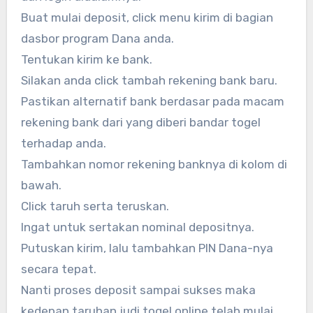
Buat mulai deposit, click menu kirim di bagian
dasbor program Dana anda.
Tentukan kirim ke bank.
Silakan anda click tambah rekening bank baru.
Pastikan alternatif bank berdasar pada macam
rekening bank dari yang diberi bandar togel
terhadap anda.
Tambahkan nomor rekening banknya di kolom di
bawah.
Click taruh serta teruskan.
Ingat untuk sertakan nominal depositnya.
Putuskan kirim, lalu tambahkan PIN Dana-nya
secara tepat.
Nanti proses deposit sampai sukses maka
kedepan taruhan judi togel online telah mulai