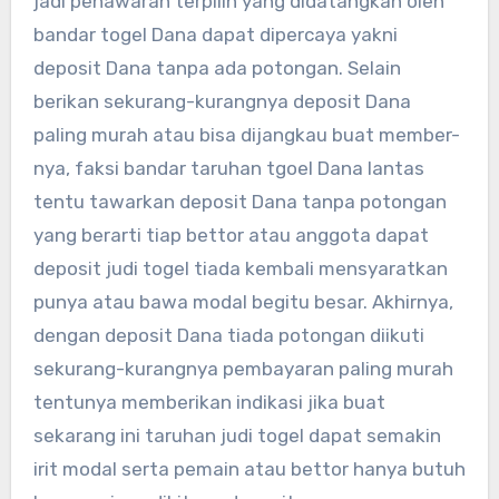
jadi penawaran terpilih yang didatangkan oleh
bandar togel Dana dapat dipercaya yakni
deposit Dana tanpa ada potongan. Selain
berikan sekurang-kurangnya deposit Dana
paling murah atau bisa dijangkau buat member-
nya, faksi bandar taruhan tgoel Dana lantas
tentu tawarkan deposit Dana tanpa potongan
yang berarti tiap bettor atau anggota dapat
deposit judi togel tiada kembali mensyaratkan
punya atau bawa modal begitu besar. Akhirnya,
dengan deposit Dana tiada potongan diikuti
sekurang-kurangnya pembayaran paling murah
tentunya memberikan indikasi jika buat
sekarang ini taruhan judi togel dapat semakin
irit modal serta pemain atau bettor hanya butuh