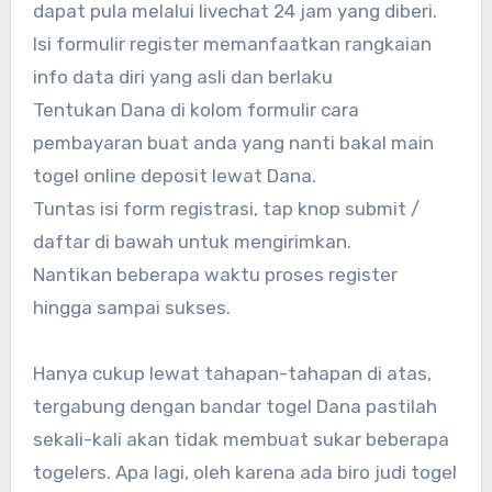
dapat pula melalui livechat 24 jam yang diberi.
Isi formulir register memanfaatkan rangkaian
info data diri yang asli dan berlaku
Tentukan Dana di kolom formulir cara
pembayaran buat anda yang nanti bakal main
togel online deposit lewat Dana.
Tuntas isi form registrasi, tap knop submit /
daftar di bawah untuk mengirimkan.
Nantikan beberapa waktu proses register
hingga sampai sukses.
Hanya cukup lewat tahapan-tahapan di atas,
tergabung dengan bandar togel Dana pastilah
sekali-kali akan tidak membuat sukar beberapa
togelers. Apa lagi, oleh karena ada biro judi togel