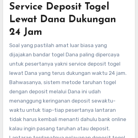
Service Deposit Togel
Lewat Dana Dukungan
24 Jam
Soal yang pastilah amat luar biasa yang
dijajakan bandar togel Dana paling dipercaya
untuk pesertanya yakni service deposit togel
lewat Dana yang terus dukungan waktu 24 jam.
Bahwasanya, sistem metode taruhan togel
dengan deposit melalui Dana ini udah
menanggung keringanan deposit sewaktu-
waktu untuk tiap-tiap pesertanya lantaran
tidak harus kembali menanti dahulu bank online
kalau ingin pasang taruhan atau deposit.
Lantaran terdapatnya pelayanan deposit togel