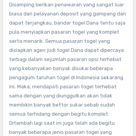
Disamping berikan penawaran yang sangat luar
biasa dari pelayanan deposit yang gampang dan
dapat terjangkau, bandar togel Dana tentu saja
pula menyiapkan pasaran togel yang komplet
serta menarik. Semua pasaran togel yang
disiapkan agen judi togel Dana dapat dipercaya
terbagi dalam sejumlah pasaran opsi terhebat
yang kebanyakan banyak disukai beberapa
pengagum taruhan togel di Indonesia sekarang
ini. Maka, mendapati pasaran togel terhebat
sama dengan yang diunggulkan akan tidak
membikin banyak bettor sukar sebab sudah
semua terhidang dengan begitu komplet.
Ditambah lagi saat ini juga telah ada begitu
banyak beberapa jenis pasaran togel yang