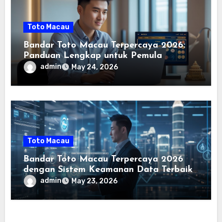
Toto Macau
Bandar Toto Macau Terpercaya 2026:
Panduan Lengkap untuk Pemula
admin
May 24, 2026
Toto Macau
Bandar Toto Macau Terpercaya 2026
dengan Sistem Keamanan Data Terbaik
dan Keunggulan Lainnya
admin
May 23, 2026