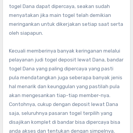
togel Dana dapat dipercaya, seakan sudah
menyatakan jika main togel telah demikian
meringankan untuk dikerjakan setiap saat serta
oleh siapapun.
Kecuali memberinya banyak keringanan melalui
pelayanan judi togel deposit lewat Dana, bandar
togel Dana yang paling dipercaya yang pasti
pula mendatangkan juga seberapa banyak jenis
hal menarik dan keunggulan yang pastilah pula
akan mengesankan tiap-tiap member-nya.
Contohnya, cukup dengan deposit lewat Dana
saja, seluruhnya pasaran togel terpilih yang
disajikan komplet di bandar bisa dipercaya bisa
anda akses dan tentukan dengan simpelnya.