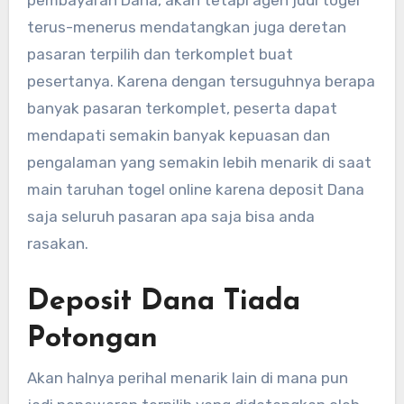
pembayaran Dana, akan tetapi agen judi togel
terus-menerus mendatangkan juga deretan
pasaran terpilih dan terkomplet buat
pesertanya. Karena dengan tersuguhnya berapa
banyak pasaran terkomplet, peserta dapat
mendapati semakin banyak kepuasan dan
pengalaman yang semakin lebih menarik di saat
main taruhan togel online karena deposit Dana
saja seluruh pasaran apa saja bisa anda
rasakan.
Deposit Dana Tiada
Potongan
Akan halnya perihal menarik lain di mana pun