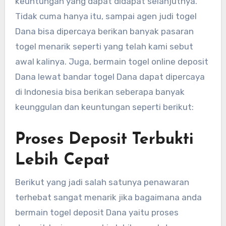
keuntungan yang dapat didapat selanjutnya.
Tidak cuma hanya itu, sampai agen judi togel
Dana bisa dipercaya berikan banyak pasaran
togel menarik seperti yang telah kami sebut
awal kalinya. Juga, bermain togel online deposit
Dana lewat bandar togel Dana dapat dipercaya
di Indonesia bisa berikan seberapa banyak
keunggulan dan keuntungan seperti berikut:
Proses Deposit Terbukti
Lebih Cepat
Berikut yang jadi salah satunya penawaran
terhebat sangat menarik jika bagaimana anda
bermain togel deposit Dana yaitu proses