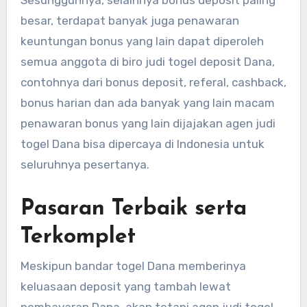
besar, terdapat banyak juga penawaran
keuntungan bonus yang lain dapat diperoleh
semua anggota di biro judi togel deposit Dana,
contohnya dari bonus deposit, referal, cashback,
bonus harian dan ada banyak yang lain macam
penawaran bonus yang lain dijajakan agen judi
togel Dana bisa dipercaya di Indonesia untuk
seluruhnya pesertanya.
Pasaran Terbaik serta
Terkomplet
Meskipun bandar togel Dana memberinya
keluasaan deposit yang tambah lewat