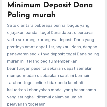
Minimum Deposit Dana
Paling murah
Satu diantara beberapa perihal bagus yang
dijajakan bandar togel Dana dapat dipercaya
yaitu sekurang-kurangnya deposit Dana yang
pastinya amat dapat terjangkau. Nach, dengan
penawaran sedikitnya deposit togel Dana paling
murah ini, terang begitu memberikan
keuntungan peserta sekalian dapat semakin
mempermudah disebabkan saat ini bermain
taruhan togel online tidak perlu kembali
keluarkan kebanyakan modal yang besar sama
yang seringkali ditemui dalam sejumlah
pelayanan togel lain.