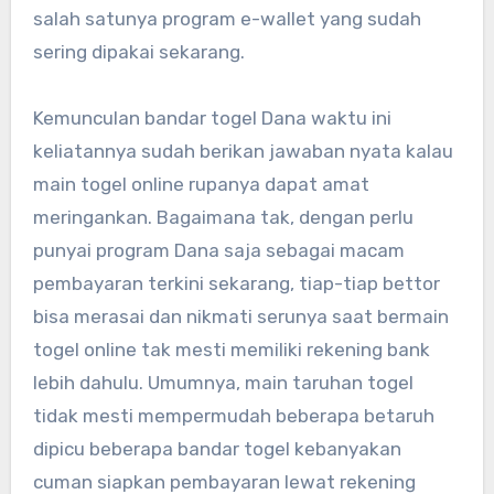
salah satunya program e-wallet yang sudah
sering dipakai sekarang.
Kemunculan bandar togel Dana waktu ini
keliatannya sudah berikan jawaban nyata kalau
main togel online rupanya dapat amat
meringankan. Bagaimana tak, dengan perlu
punyai program Dana saja sebagai macam
pembayaran terkini sekarang, tiap-tiap bettor
bisa merasai dan nikmati serunya saat bermain
togel online tak mesti memiliki rekening bank
lebih dahulu. Umumnya, main taruhan togel
tidak mesti mempermudah beberapa betaruh
dipicu beberapa bandar togel kebanyakan
cuman siapkan pembayaran lewat rekening