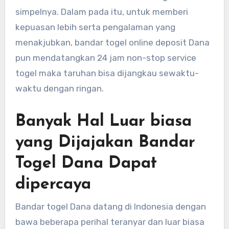
simpelnya. Dalam pada itu, untuk memberi
kepuasan lebih serta pengalaman yang
menakjubkan, bandar togel online deposit Dana
pun mendatangkan 24 jam non-stop service
togel maka taruhan bisa dijangkau sewaktu-
waktu dengan ringan.
Banyak Hal Luar biasa
yang Dijajakan Bandar
Togel Dana Dapat
dipercaya
Bandar togel Dana datang di Indonesia dengan
bawa beberapa perihal teranyar dan luar biasa