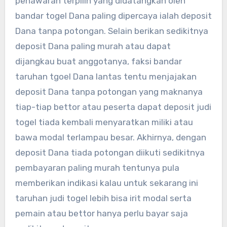
penawaran terpilih yang didatangkan oleh
bandar togel Dana paling dipercaya ialah deposit
Dana tanpa potongan. Selain berikan sedikitnya
deposit Dana paling murah atau dapat
dijangkau buat anggotanya, faksi bandar
taruhan tgoel Dana lantas tentu menjajakan
deposit Dana tanpa potongan yang maknanya
tiap-tiap bettor atau peserta dapat deposit judi
togel tiada kembali menyaratkan miliki atau
bawa modal terlampau besar. Akhirnya, dengan
deposit Dana tiada potongan diikuti sedikitnya
pembayaran paling murah tentunya pula
memberikan indikasi kalau untuk sekarang ini
taruhan judi togel lebih bisa irit modal serta
pemain atau bettor hanya perlu bayar saja