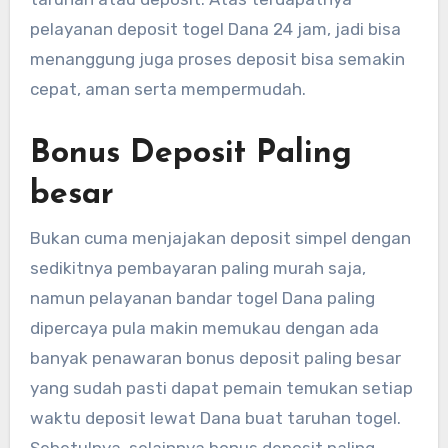
pelayanan deposit togel Dana 24 jam, jadi bisa
menanggung juga proses deposit bisa semakin
cepat, aman serta mempermudah.
Bonus Deposit Paling
besar
Bukan cuma menjajakan deposit simpel dengan
sedikitnya pembayaran paling murah saja,
namun pelayanan bandar togel Dana paling
dipercaya pula makin memukau dengan ada
banyak penawaran bonus deposit paling besar
yang sudah pasti dapat pemain temukan setiap
waktu deposit lewat Dana buat taruhan togel.
Sebetulnya, selainnya bonus deposit paling