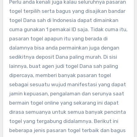
Perlu anda kenali juga kalau seluruhnya pasaran
togel terpilih serta bagus yang disajikan bandar
togel Dana sah di Indonesia dapat dimainkan
cuma gunakan 1 pemakai ID saja. Tidak cuma itu,
pasaran togel apapun itu yang berada di
dalamnya bisa anda permainkan juga dengan
sedikitnya deposit Dana paling murah. Di sisi
lainnya, buat agen judi togel Dana sah paling
dipercaya, memberi banyak pasaran togel
sebagai sesuatu wujud manifestasi yang dapat
jamin kepuasan, pengalaman dan serunya saat
bermain togel online yang sekarang ini dapat
dirasa semuanya untuk semua banyak pencinta
togel yang tergabung didalamnya. Berikut ini
beberapa jenis pasaran togel terbaik dan bagus