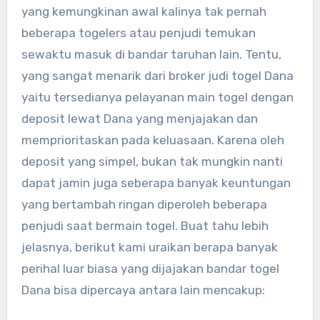
yang kemungkinan awal kalinya tak pernah
beberapa togelers atau penjudi temukan
sewaktu masuk di bandar taruhan lain. Tentu,
yang sangat menarik dari broker judi togel Dana
yaitu tersedianya pelayanan main togel dengan
deposit lewat Dana yang menjajakan dan
memprioritaskan pada keluasaan. Karena oleh
deposit yang simpel, bukan tak mungkin nanti
dapat jamin juga seberapa banyak keuntungan
yang bertambah ringan diperoleh beberapa
penjudi saat bermain togel. Buat tahu lebih
jelasnya, berikut kami uraikan berapa banyak
perihal luar biasa yang dijajakan bandar togel
Dana bisa dipercaya antara lain mencakup: