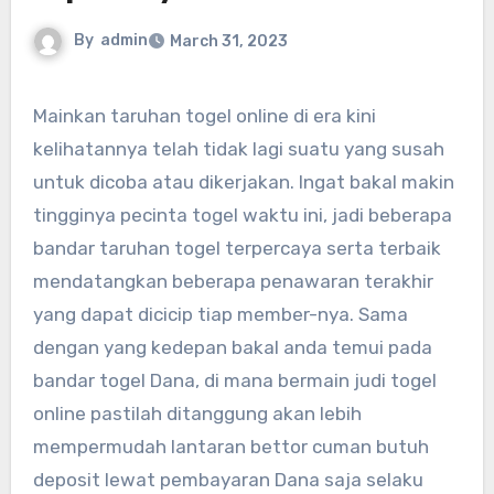
By
admin
March 31, 2023
Mainkan taruhan togel online di era kini
kelihatannya telah tidak lagi suatu yang susah
untuk dicoba atau dikerjakan. Ingat bakal makin
tingginya pecinta togel waktu ini, jadi beberapa
bandar taruhan togel terpercaya serta terbaik
mendatangkan beberapa penawaran terakhir
yang dapat dicicip tiap member-nya. Sama
dengan yang kedepan bakal anda temui pada
bandar togel Dana, di mana bermain judi togel
online pastilah ditanggung akan lebih
mempermudah lantaran bettor cuman butuh
deposit lewat pembayaran Dana saja selaku