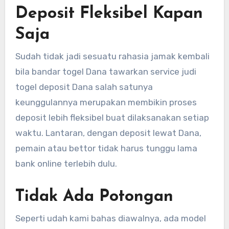
Deposit Fleksibel Kapan
Saja
Sudah tidak jadi sesuatu rahasia jamak kembali
bila bandar togel Dana tawarkan service judi
togel deposit Dana salah satunya
keunggulannya merupakan membikin proses
deposit lebih fleksibel buat dilaksanakan setiap
waktu. Lantaran, dengan deposit lewat Dana,
pemain atau bettor tidak harus tunggu lama
bank online terlebih dulu.
Tidak Ada Potongan
Seperti udah kami bahas diawalnya, ada model