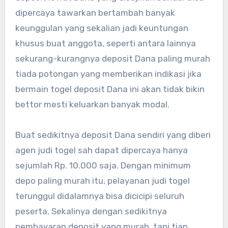
dipercaya tawarkan bertambah banyak
keunggulan yang sekalian jadi keuntungan
khusus buat anggota, seperti antara lainnya
sekurang-kurangnya deposit Dana paling murah
tiada potongan yang memberikan indikasi jika
bermain togel deposit Dana ini akan tidak bikin
bettor mesti keluarkan banyak modal.
Buat sedikitnya deposit Dana sendiri yang diberi
agen judi togel sah dapat dipercaya hanya
sejumlah Rp. 10.000 saja. Dengan minimum
depo paling murah itu, pelayanan judi togel
terunggul didalamnya bisa dicicipi seluruh
peserta. Sekalinya dengan sedikitnya
pembayaran deposit yang murah, tapi tiap