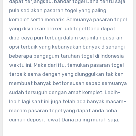
dapat terjangkau, bandar togel Dana tentu saja
pula sediakan pasaran togel yang paling
komplet serta menarik. Semuanya pasaran togel
yang disiapkan broker judi togel Dana dapat
dipercaya pun terbagi dalam sejumlah pasaran
opsi terbaik yang kebanyakan banyak disenangi
beberapa pengagum taruhan togel di Indonesia
waktu ini. Maka dari itu, temukan pasaran togel
terbaik sama dengan yang diunggulkan tak kan
membuat banyak bettor susah sebab semuanya
sudah tersuguh dengan amat komplet. Lebih-
lebih lagi saat ini juga telah ada banyak macam-
macam pasaran togel yang dapat anda coba
cuman deposit lewat Dana paling murah saja.