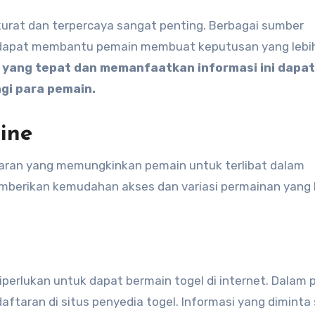
akurat dan terpercaya sangat penting. Berbagai sumber
g dapat membantu pemain membuat keputusan yang lebih
e yang tepat dan memanfaatkan informasi ini dapat
gi para pemain.
ine
taran yang memungkinkan pemain untuk terlibat dalam
memberikan kemudahan akses dan variasi permainan yang 
e
iperlukan untuk dapat bermain togel di internet. Dalam 
daftaran di situs penyedia togel. Informasi yang diminta 