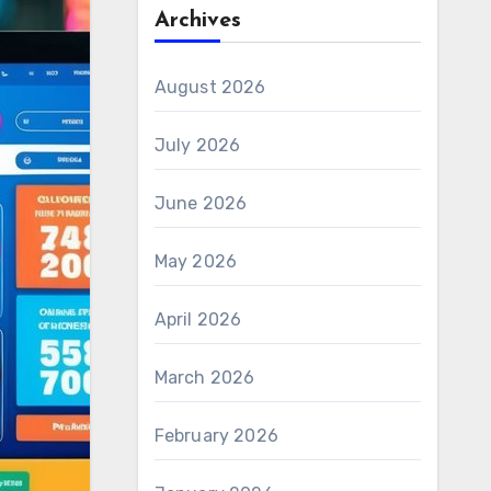
Archives
August 2026
July 2026
June 2026
May 2026
April 2026
March 2026
February 2026