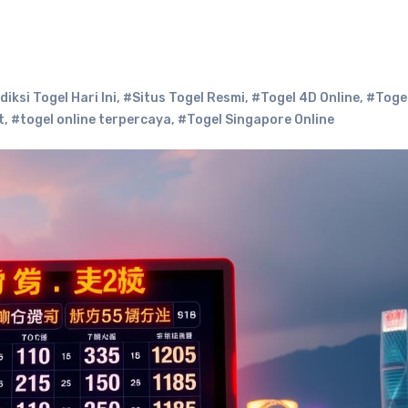
iksi Togel Hari Ini
,
#Situs Togel Resmi
,
#Togel 4D Online
,
#Toge
t
,
#togel online terpercaya
,
#Togel Singapore Online