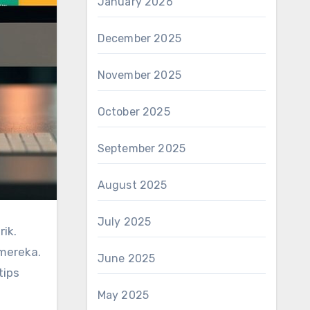
January 2026
December 2025
November 2025
October 2025
September 2025
August 2025
July 2025
ik.
 mereka.
June 2025
tips
May 2025