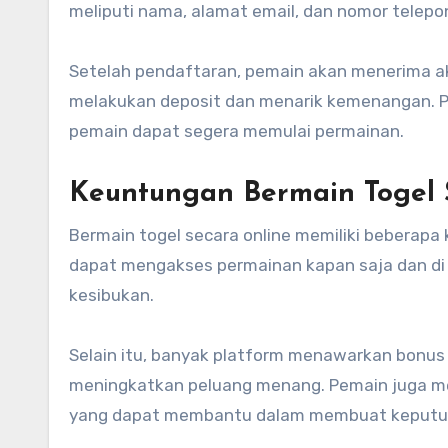
meliputi nama, alamat email, dan nomor telepo
Setelah pendaftaran, pemain akan menerima ak
melakukan deposit dan menarik kemenangan. P
pemain dapat segera memulai permainan.
Keuntungan Bermain Togel 
Bermain togel secara online memiliki beberapa
dapat mengakses permainan kapan saja dan di m
kesibukan.
Selain itu, banyak platform menawarkan bonus 
meningkatkan peluang menang. Pemain juga memi
yang dapat membantu dalam membuat keputu