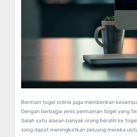
Bermain togel online juga memberikan kesemp
Dengan berbagai jenis permainan togel yang te
Salah satu alasan banyak orang beralih ke toge
yang dapat meningkatkan peluang mereka unt