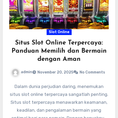
Slot Online
Situs Slot Online Terpercaya:
Panduan Memilih dan Bermain
dengan Aman
admin
November 20, 2025
No Comments
Dalam dunia perjudian daring, menemukan
situs slot online terpercaya sangatlah penting.
Situs slot terpercaya menawarkan keamanan,
keadilan, dan pengalaman bermain yang