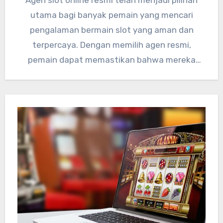
utama bagi banyak pemain yang mencari
pengalaman bermain slot yang aman dan
terpercaya. Dengan memilih agen resmi,
pemain dapat memastikan bahwa mereka
mendapatkan…