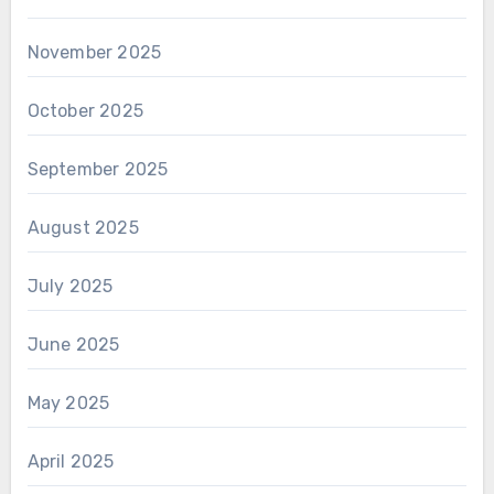
November 2025
October 2025
September 2025
August 2025
July 2025
June 2025
May 2025
April 2025