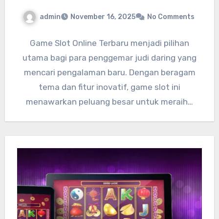
admin
November 16, 2025
No Comments
Game Slot Online Terbaru menjadi pilihan
utama bagi para penggemar judi daring yang
mencari pengalaman baru. Dengan beragam
tema dan fitur inovatif, game slot ini
menawarkan peluang besar untuk meraih…