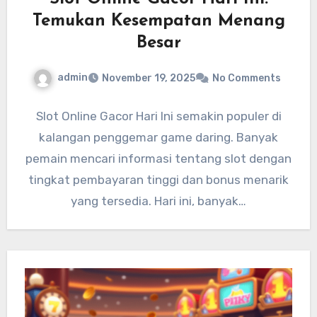
Temukan Kesempatan Menang
Besar
admin
November 19, 2025
No Comments
Slot Online Gacor Hari Ini semakin populer di
kalangan penggemar game daring. Banyak
pemain mencari informasi tentang slot dengan
tingkat pembayaran tinggi dan bonus menarik
yang tersedia. Hari ini, banyak…