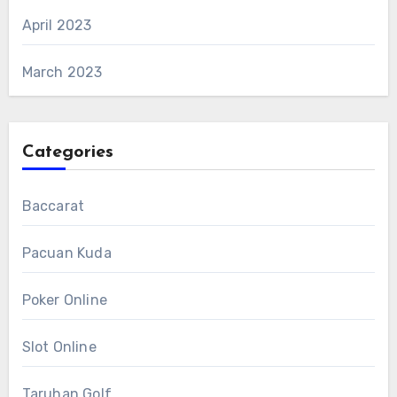
April 2023
March 2023
Categories
Baccarat
Pacuan Kuda
Poker Online
Slot Online
Taruhan Golf