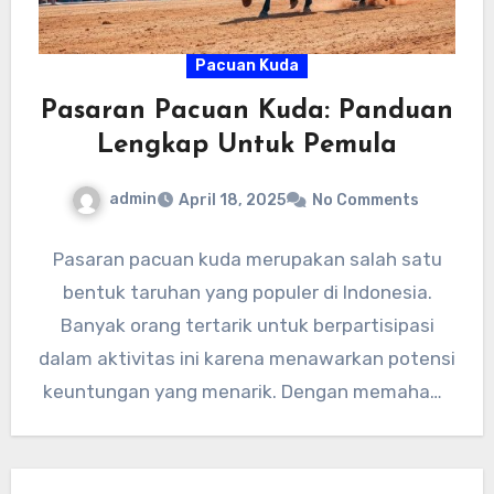
Pacuan Kuda
Pasaran Pacuan Kuda: Panduan
Lengkap Untuk Pemula
admin
April 18, 2025
No Comments
Pasaran pacuan kuda merupakan salah satu
bentuk taruhan yang populer di Indonesia.
Banyak orang tertarik untuk berpartisipasi
dalam aktivitas ini karena menawarkan potensi
keuntungan yang menarik. Dengan memahami
dasar-dasar Pasaran…