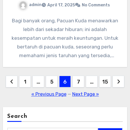
admin
April 17, 2025
No Comments
Bagi banyak orang, Pacuan Kuda menawarkan
lebih dari sekadar hiburan; ini adalah
kesempatan untuk meraih keuntungan. Untuk
bertaruh di pacuan kuda, seseorang perlu
memahami jenis taruhan yang tersedia,
memilih kuda…
Posts
1
…
5
6
7
…
15
pagination
« Previous Page
—
Next Page »
Search