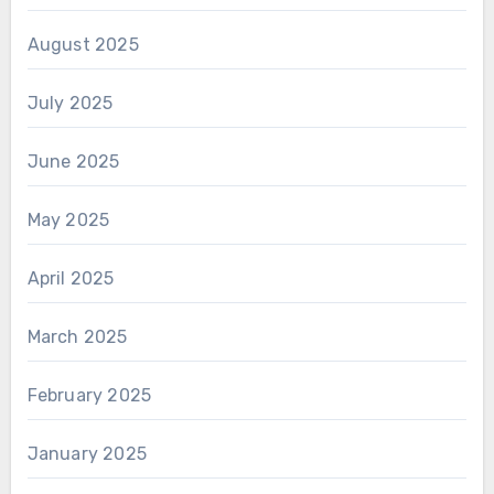
August 2025
July 2025
June 2025
May 2025
April 2025
March 2025
February 2025
January 2025