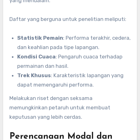
yang mendalam.
Daftar yang berguna untuk penelitian meliputi:
Statistik Pemain
: Performa terakhir, cedera,
dan keahlian pada tipe lapangan.
Kondisi Cuaca
: Pengaruh cuaca terhadap
permainan dan hasil.
Trek Khusus
: Karakteristik lapangan yang
dapat memengaruhi performa.
Melakukan riset dengan seksama
memungkinkan petaruh untuk membuat
keputusan yang lebih cerdas.
Perencanaan Modal dan