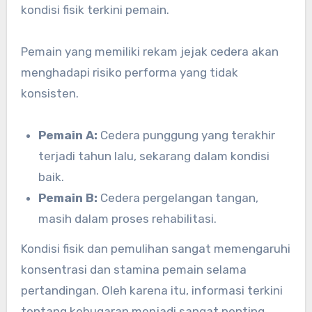
kondisi fisik terkini pemain.
Pemain yang memiliki rekam jejak cedera akan
menghadapi risiko performa yang tidak
konsisten.
Pemain A:
Cedera punggung yang terakhir
terjadi tahun lalu, sekarang dalam kondisi
baik.
Pemain B:
Cedera pergelangan tangan,
masih dalam proses rehabilitasi.
Kondisi fisik dan pemulihan sangat memengaruhi
konsentrasi dan stamina pemain selama
pertandingan. Oleh karena itu, informasi terkini
tentang kebugaran menjadi sangat penting.