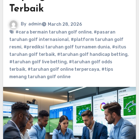
Terbaik
By
admin
March 28, 2026
#cara bermain taruhan golf online
,
#pasaran
taruhan golf internasional
,
#platform taruhan golf
resmi
,
#prediksi taruhan golf turnamen dunia
,
#situs
taruhan golf terbaik
,
#taruhan golf handicap betting
,
#taruhan golf live betting
,
#taruhan golf odds
terbaik
,
#taruhan golf online terpercaya
,
#tips
menang taruhan golf online