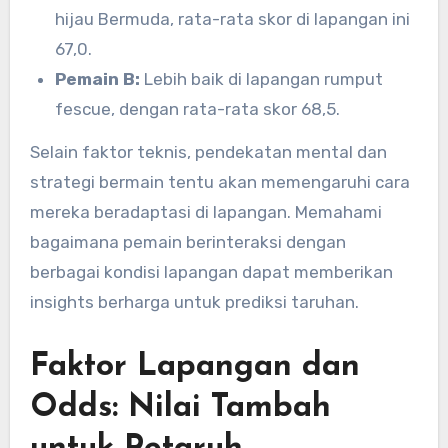
hijau Bermuda, rata-rata skor di lapangan ini
67,0.
Pemain B:
Lebih baik di lapangan rumput
fescue, dengan rata-rata skor 68,5.
Selain faktor teknis, pendekatan mental dan
strategi bermain tentu akan memengaruhi cara
mereka beradaptasi di lapangan. Memahami
bagaimana pemain berinteraksi dengan
berbagai kondisi lapangan dapat memberikan
insights berharga untuk prediksi taruhan.
Faktor Lapangan dan
Odds: Nilai Tambah