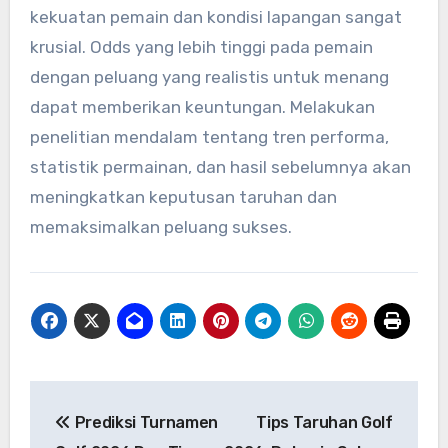
kekuatan pemain dan kondisi lapangan sangat
krusial. Odds yang lebih tinggi pada pemain
dengan peluang yang realistis untuk menang
dapat memberikan keuntungan. Melakukan
penelitian mendalam tentang tren performa,
statistik permainan, dan hasil sebelumnya akan
meningkatkan keputusan taruhan dan
memaksimalkan peluang sukses.
Post
Prediksi Turnamen
Tips Taruhan Golf
navigation