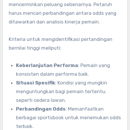
mencerminkan peluang sebenarnya. Petaruh
harus mencari perbandingan antara odds yang
ditawarkan dan analisis kinerja pemain.
Kriteria untuk mengidentifikasi pertandingan
bernilai tinggi meliputi:
Keberlanjutan Performa
: Pemain yang
konsisten dalam performa baik.
Situasi Spesifik
: Kondisi yang mungkin
menguntungkan bagi pemain tertentu,
seperti cedera lawan.
Perbandingan Odds
: Memanfaatkan
berbagai sportsbook untuk menemukan odds
terbaik.