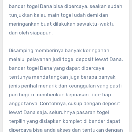
bandar togel Dana bisa dipercaya, seakan sudah
tunjukkan kalau main togel udah demikian
meringankan buat dilakukan sewaktu-waktu
dan oleh siapapun.
Disamping memberinya banyak keringanan
melalui pelayanan judi togel deposit lewat Dana,
bandar togel Dana yang dapat dipercaya
tentunya mendatangkan juga berapa banyak
jenis perihal menarik dan keunggulan yang pasti
pun begitu memberikan kepuasan tiap-tiap
anggotanya. Contohnya, cukup dengan deposit
lewat Dana saja, seluruhnya pasaran togel
terpilih yang disiapkan komplet di bandar dapat
dipercaya bisa anda akses dan tentukan dengan