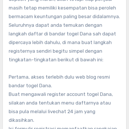
masih tetap memiliki kesempatan bisa peroleh
bermacam keuntungan paling besar didalamnya.
Seluruhnya dapat anda temukan dengan
langkah daftar di bandar togel Dana sah dapat
dipercaya lebih dahulu, di mana buat langkah
registernya sendiri begitu simpel dengan
tingkatan-tingkatan berikut di bawah ini:
Pertama, akses terlebih dulu web blog resmi
bandar togel Dana.
Buat mengawali register account togel Dana,
silakan anda tentukan menu daftarnya atau
bisa pula melalui livechat 24 jam yang
dikasihkan.
Isi formulir registrasi memanfaatkan rangkaian