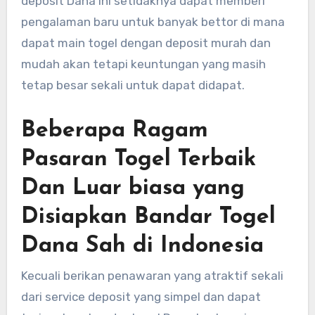
deposit Dana ini setidaknya dapat memberi
pengalaman baru untuk banyak bettor di mana
dapat main togel dengan deposit murah dan
mudah akan tetapi keuntungan yang masih
tetap besar sekali untuk dapat didapat.
Beberapa Ragam
Pasaran Togel Terbaik
Dan Luar biasa yang
Disiapkan Bandar Togel
Dana Sah di Indonesia
Kecuali berikan penawaran yang atraktif sekali
dari service deposit yang simpel dan dapat