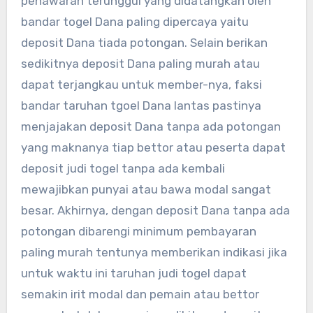
penawaran terunggul yang didatangkan oleh
bandar togel Dana paling dipercaya yaitu
deposit Dana tiada potongan. Selain berikan
sedikitnya deposit Dana paling murah atau
dapat terjangkau untuk member-nya, faksi
bandar taruhan tgoel Dana lantas pastinya
menjajakan deposit Dana tanpa ada potongan
yang maknanya tiap bettor atau peserta dapat
deposit judi togel tanpa ada kembali
mewajibkan punyai atau bawa modal sangat
besar. Akhirnya, dengan deposit Dana tanpa ada
potongan dibarengi minimum pembayaran
paling murah tentunya memberikan indikasi jika
untuk waktu ini taruhan judi togel dapat
semakin irit modal dan pemain atau bettor