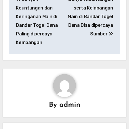
navigation
Keuntungan dan
serta Kelapangan
Keringanan Main di
Main di Bandar Togel
Bandar Togel Dana
Dana Bisa dipercaya
Paling dipercaya
Sumber
Kembangan
By
admin