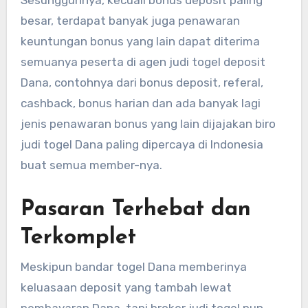
besar, terdapat banyak juga penawaran
keuntungan bonus yang lain dapat diterima
semuanya peserta di agen judi togel deposit
Dana, contohnya dari bonus deposit, referal,
cashback, bonus harian dan ada banyak lagi
jenis penawaran bonus yang lain dijajakan biro
judi togel Dana paling dipercaya di Indonesia
buat semua member-nya.
Pasaran Terhebat dan
Terkomplet
Meskipun bandar togel Dana memberinya
keluasaan deposit yang tambah lewat