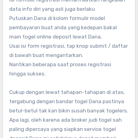
data info diri yang asli juga berlaku
Putuskan Dana di kolom formulir model
pembayaran buat anda yang kedepan bakal
main togel online deposit lewat Dana.
Usai isi form registrasi, tap knop submit / daftar
di bawah buat mengantarkan.
Nantikan beberapa saat proses registrasi
hingga sukses.
Cukup dengan lewat tahapan-tahapan di atas,
tergabung dengan bandar togel Dana pastinya
betul-betul tak kan bikin susah banyak togelers.
Apa lagi, oleh karena ada broker judi togel sah
paling dipercaya yang siapkan service togel