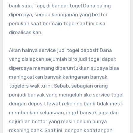
bank saja. Tapi, di bandar togel Dana paling
dipercaya, semua keringanan yang bettor
perlukan saat bermain togel saat ini bisa
direalisasikan.
Akan halnya service judi togel deposit Dana
yang disiapkan sejumlah biro judi togel dapat
dipercaya memang diperuntukkan supaya bisa
meningkatkan banyak keringanan banyak
togelers waktu ini. Sebab, sebagian orang
penjudi banyak yang mengeluh jika service togel
dengan deposit lewat rekening bank tidak mesti
memberikan keluasaan, ingat banyak juga dari
sejumlah bettor yang masih belum punya
rekening bank. Saat ini, dengan kedatangan