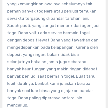
yang kemungkinan awalnya sebelumnya tak
pernah banyak togelers atau penjudi temukan
sewaktu tergabung di bandar taruhan lain.
Sudah pasti, yang sangat menarik dari agen judi
togel Dana yaitu ada service bermain togel
dengan deposit lewat Dana yang tawarkan dan
mengedepankan pada kelapangan. Karena oleh
deposit yang ringan, bukan tidak bisa
selanjutnya bakalan jamin juga seberapa
banyak keuntungan yang makin ringan didapat
banyak penjudi saat bermain togel. Buat tahu
lebih detilnya, berikut kami jelaskan berapa
banyak soal luar biasa yang dijajakan bandar
togel Dana paling dipercaya antara lain
mencakup: