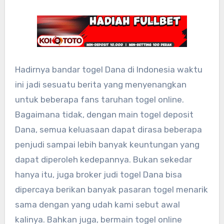
Hadirnya bandar togel Dana di Indonesia waktu
ini jadi sesuatu berita yang menyenangkan
untuk beberapa fans taruhan togel online.
Bagaimana tidak, dengan main togel deposit
Dana, semua keluasaan dapat dirasa beberapa
penjudi sampai lebih banyak keuntungan yang
dapat diperoleh kedepannya. Bukan sekedar
hanya itu, juga broker judi togel Dana bisa
dipercaya berikan banyak pasaran togel menarik
sama dengan yang udah kami sebut awal
kalinya. Bahkan juga, bermain togel online