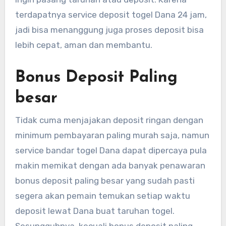
terdapatnya service deposit togel Dana 24 jam,
jadi bisa menanggung juga proses deposit bisa
lebih cepat, aman dan membantu.
Bonus Deposit Paling
besar
Tidak cuma menjajakan deposit ringan dengan
minimum pembayaran paling murah saja, namun
service bandar togel Dana dapat dipercaya pula
makin memikat dengan ada banyak penawaran
bonus deposit paling besar yang sudah pasti
segera akan pemain temukan setiap waktu
deposit lewat Dana buat taruhan togel.
Sesungguhnya, kecuali bonus deposit paling