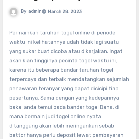
By
admin
March 28, 2023
Permainkan taruhan togel online di periode
waktu ini kelihatannya udah tidak lagi suatu
yang sukar buat dicoba atau dikerjakan. Ingat
akan kian tingginya pecinta togel waktu ini,
karena itu beberapa bandar taruhan togel
terpercaya dan terbaik mendatangkan sejumlah
penawaran teranyar yang dapat dicicipi tiap
pesertanya. Sama dengan yang kedepannya
bakal anda temui pada bandar togel Dana, di
mana bermain judi togel online nyata
ditanggung akan lebih meringankan sebab
bettor hanya perlu deposit lewat pembayaran