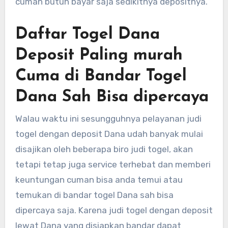
cuman butuh bayar saja sedikitnya depositnya.
Daftar Togel Dana
Deposit Paling murah
Cuma di Bandar Togel
Dana Sah Bisa dipercaya
Walau waktu ini sesungguhnya pelayanan judi
togel dengan deposit Dana udah banyak mulai
disajikan oleh beberapa biro judi togel, akan
tetapi tetap juga service terhebat dan memberi
keuntungan cuman bisa anda temui atau
temukan di bandar togel Dana sah bisa
dipercaya saja. Karena judi togel dengan deposit
lewat Dana yang disiapkan bandar dapat