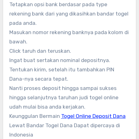
Tetapkan opsi bank berdasar pada type
rekening bank dari yang dikasihkan bandar togel
pada anda.
Masukan nomor rekening banknya pada kolom di
bawah.
Click taruh dan teruskan.
Ingat buat sertakan nominal depositnya.
Tentukan kirim, setelah itu tambahkan PIN
Dana-nya secara tepat.
Nanti proses deposit hingga sampai sukses
hingga selanjutnya taruhan judi togel online
udah mulai bisa anda kerjakan.
Keunggulan Bermain
Togel Online Deposit Dana
Lewat Bandar Togel Dana Dapat dipercaya di
Indonesia