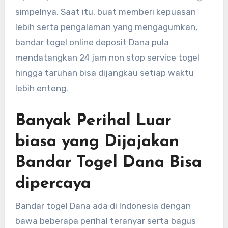
simpelnya. Saat itu, buat memberi kepuasan
lebih serta pengalaman yang mengagumkan,
bandar togel online deposit Dana pula
mendatangkan 24 jam non stop service togel
hingga taruhan bisa dijangkau setiap waktu
lebih enteng.
Banyak Perihal Luar
biasa yang Dijajakan
Bandar Togel Dana Bisa
dipercaya
Bandar togel Dana ada di Indonesia dengan
bawa beberapa perihal teranyar serta bagus