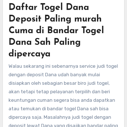
Daftar Togel Dana
Deposit Paling murah
Cuma di Bandar Togel
Dana Sah Paling
dipercaya
Walau sekarang ini sebenarnya service judi togel
dengan deposit Dana udah banyak mulai
disiapkan oleh sebagian besar biro judi togel,
akan tetapi tetap pelayanan terpilih dan beri
keuntungan cuman segera bisa anda dapatkan
atau temukan di bandar togel Dana sah bisa
dipercaya saja. Masalahnya judi togel dengan
deposit lewat Dana yang disajikan bandar paling