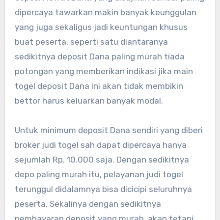
dipercaya tawarkan makin banyak keunggulan
yang juga sekaligus jadi keuntungan khusus
buat peserta, seperti satu diantaranya
sedikitnya deposit Dana paling murah tiada
potongan yang memberikan indikasi jika main
togel deposit Dana ini akan tidak membikin
bettor harus keluarkan banyak modal.
Untuk minimum deposit Dana sendiri yang diberi
broker judi togel sah dapat dipercaya hanya
sejumlah Rp. 10.000 saja. Dengan sedikitnya
depo paling murah itu, pelayanan judi togel
terunggul didalamnya bisa dicicipi seluruhnya
peserta. Sekalinya dengan sedikitnya
pembayaran deposit yang murah, akan tetapi