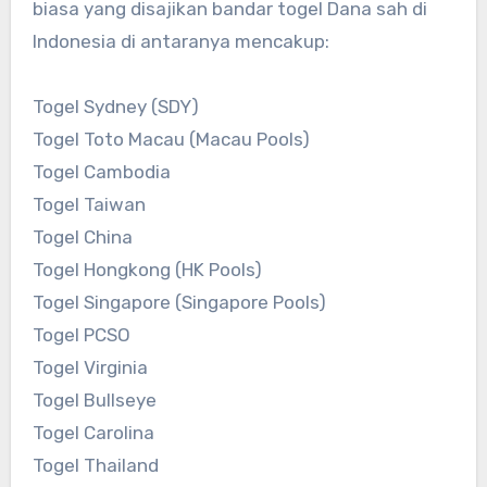
biasa yang disajikan bandar togel Dana sah di
Indonesia di antaranya mencakup:
Togel Sydney (SDY)
Togel Toto Macau (Macau Pools)
Togel Cambodia
Togel Taiwan
Togel China
Togel Hongkong (HK Pools)
Togel Singapore (Singapore Pools)
Togel PCSO
Togel Virginia
Togel Bullseye
Togel Carolina
Togel Thailand