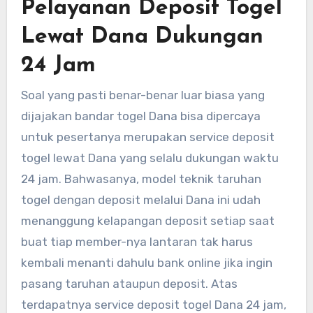
Pelayanan Deposit Togel
Lewat Dana Dukungan
24 Jam
Soal yang pasti benar-benar luar biasa yang
dijajakan bandar togel Dana bisa dipercaya
untuk pesertanya merupakan service deposit
togel lewat Dana yang selalu dukungan waktu
24 jam. Bahwasanya, model teknik taruhan
togel dengan deposit melalui Dana ini udah
menanggung kelapangan deposit setiap saat
buat tiap member-nya lantaran tak harus
kembali menanti dahulu bank online jika ingin
pasang taruhan ataupun deposit. Atas
terdapatnya service deposit togel Dana 24 jam,