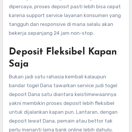
dipercaya, proses deposit pasti lebih bisa cepat
karena support service layanan konsumen yang
tangguh dan responsive di mana selalu akan
bekerja sepanjang 24 jam non-stop.
Deposit Fleksibel Kapan
Saja
Bukan jadi satu rahasia kembali kalaupun
bandar togel Dana tawarkan service judi togel
deposit Dana satu diantara keistimewaannya
yakni membikin proses deposit lebih fleksibel
untuk dijalankan kapan pun. Lantaran, dengan
deposit lewat Dana, pemain atau bettor tak
perlu menanti lama bank online lebih dahulu.