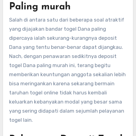
Paling murah
Salah di antara satu dari beberapa soal atraktif
yang dijajakan bandar togel Dana paling
dipercaya ialah sekurang-kurangnya deposit
Dana yang tentu benar-benar dapat dijangkau.
Nach, dengan penawaran sedikitnya deposit
togel Dana paling murah ini, terang begitu
memberikan keuntungan anggota sekalian lebih
bisa meringankan karena sekarang bermain
taruhan togel online tidak harus kembali
keluarkan kebanyakan modal yang besar sama
yang sering didapati dalam sejumlah pelayanan
togel lain.