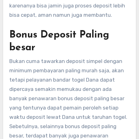
karenanya bisa jamin juga proses deposit lebih
bisa cepat, aman namun juga membantu.
Bonus Deposit Paling
besar
Bukan cuma tawarkan deposit simpel dengan
minimum pembayaran paling murah saja, akan
tetapi pelayanan bandar togel Dana dapat
dipercaya semakin memukau dengan ada
banyak penawaran bonus deposit paling besar
yang tentunya dapat pemain peroleh setiap
waktu deposit lewat Dana untuk taruhan togel.
Sebetulnya, selainnya bonus deposit paling
besar, terdapat banyak juga penawaran