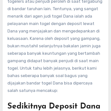
togelers atau penjudi peroleh di saat tergabung
di bandar taruhan lain. Tentunya, yang sangat
menarik dari agen judi togel Dana ialah ada
pelayanan main togel dengan deposit lewat
Dana yang menjajakan dan mengedepankan di
keluasaan. Karena oleh deposit yang gampang,
bukan mustahil selanjutnya bakalan jamin juga
seberapa banyak keuntungan yang bertambah
gampang didapat banyak penjudi di saat main
togel. Untuk tahu lebih jelasnya, berikut kami
bahas seberapa banyak soal bagus yang
dijajakan bandar togel Dana bisa dipercaya
salah satunya mencakup:
Sedikitnya Deposit Dana