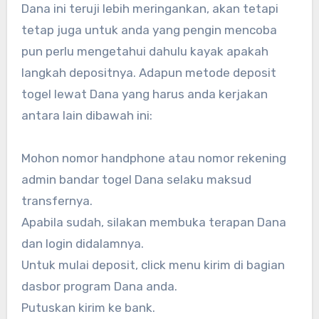
Dana ini teruji lebih meringankan, akan tetapi
tetap juga untuk anda yang pengin mencoba
pun perlu mengetahui dahulu kayak apakah
langkah depositnya. Adapun metode deposit
togel lewat Dana yang harus anda kerjakan
antara lain dibawah ini:
Mohon nomor handphone atau nomor rekening
admin bandar togel Dana selaku maksud
transfernya.
Apabila sudah, silakan membuka terapan Dana
dan login didalamnya.
Untuk mulai deposit, click menu kirim di bagian
dasbor program Dana anda.
Putuskan kirim ke bank.