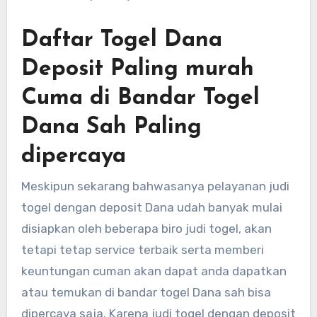
Daftar Togel Dana
Deposit Paling murah
Cuma di Bandar Togel
Dana Sah Paling
dipercaya
Meskipun sekarang bahwasanya pelayanan judi
togel dengan deposit Dana udah banyak mulai
disiapkan oleh beberapa biro judi togel, akan
tetapi tetap service terbaik serta memberi
keuntungan cuman akan dapat anda dapatkan
atau temukan di bandar togel Dana sah bisa
dipercaya saja. Karena judi togel dengan deposit