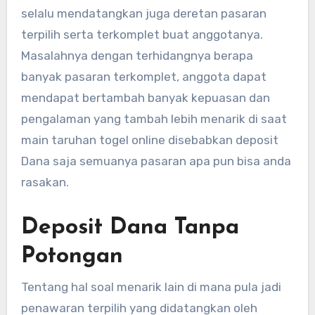
selalu mendatangkan juga deretan pasaran
terpilih serta terkomplet buat anggotanya.
Masalahnya dengan terhidangnya berapa
banyak pasaran terkomplet, anggota dapat
mendapat bertambah banyak kepuasan dan
pengalaman yang tambah lebih menarik di saat
main taruhan togel online disebabkan deposit
Dana saja semuanya pasaran apa pun bisa anda
rasakan.
Deposit Dana Tanpa
Potongan
Tentang hal soal menarik lain di mana pula jadi
penawaran terpilih yang didatangkan oleh