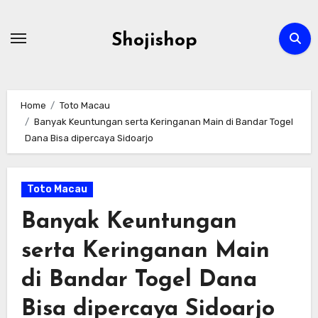
Skip
to
Shojishop
content
Home
Toto Macau
Banyak Keuntungan serta Keringanan Main di Bandar Togel
Dana Bisa dipercaya Sidoarjo
Toto Macau
Banyak Keuntungan
serta Keringanan Main
di Bandar Togel Dana
Bisa dipercaya Sidoarjo