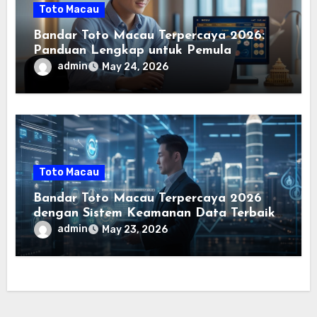
Toto Macau
Bandar Toto Macau Terpercaya 2026:
Panduan Lengkap untuk Pemula
admin
May 24, 2026
Toto Macau
Bandar Toto Macau Terpercaya 2026
dengan Sistem Keamanan Data Terbaik
dan Keunggulan Lainnya
admin
May 23, 2026