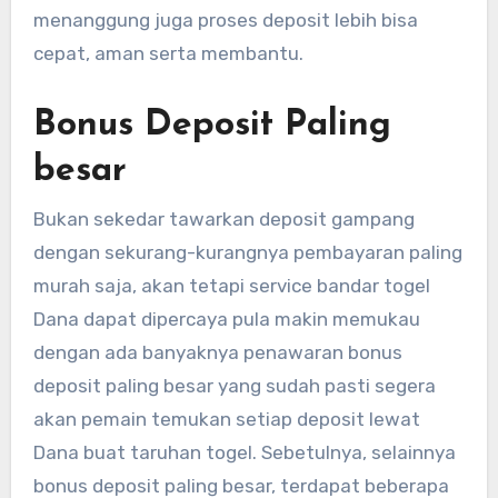
menanggung juga proses deposit lebih bisa
cepat, aman serta membantu.
Bonus Deposit Paling
besar
Bukan sekedar tawarkan deposit gampang
dengan sekurang-kurangnya pembayaran paling
murah saja, akan tetapi service bandar togel
Dana dapat dipercaya pula makin memukau
dengan ada banyaknya penawaran bonus
deposit paling besar yang sudah pasti segera
akan pemain temukan setiap deposit lewat
Dana buat taruhan togel. Sebetulnya, selainnya
bonus deposit paling besar, terdapat beberapa