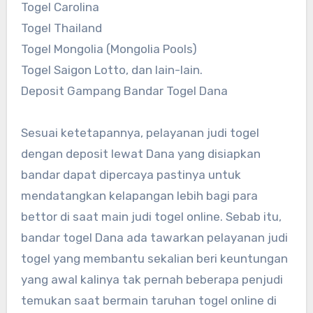
Togel Carolina
Togel Thailand
Togel Mongolia (Mongolia Pools)
Togel Saigon Lotto, dan lain-lain.
Deposit Gampang Bandar Togel Dana
Sesuai ketetapannya, pelayanan judi togel
dengan deposit lewat Dana yang disiapkan
bandar dapat dipercaya pastinya untuk
mendatangkan kelapangan lebih bagi para
bettor di saat main judi togel online. Sebab itu,
bandar togel Dana ada tawarkan pelayanan judi
togel yang membantu sekalian beri keuntungan
yang awal kalinya tak pernah beberapa penjudi
temukan saat bermain taruhan togel online di