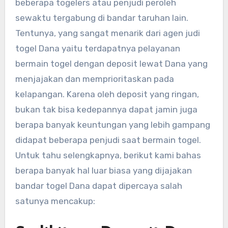
beberapa togelers atau penjudi peroleh
sewaktu tergabung di bandar taruhan lain.
Tentunya, yang sangat menarik dari agen judi
togel Dana yaitu terdapatnya pelayanan
bermain togel dengan deposit lewat Dana yang
menjajakan dan memprioritaskan pada
kelapangan. Karena oleh deposit yang ringan,
bukan tak bisa kedepannya dapat jamin juga
berapa banyak keuntungan yang lebih gampang
didapat beberapa penjudi saat bermain togel.
Untuk tahu selengkapnya, berikut kami bahas
berapa banyak hal luar biasa yang dijajakan
bandar togel Dana dapat dipercaya salah
satunya mencakup: