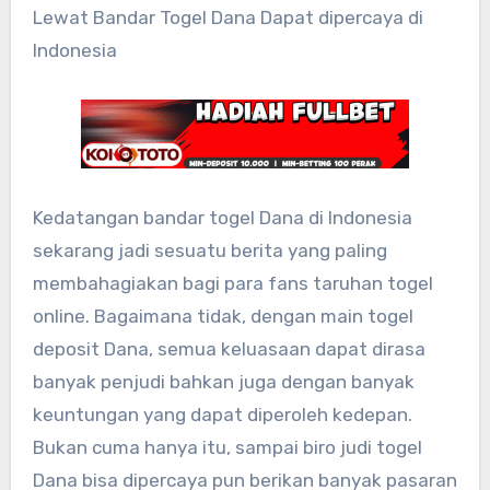
Lewat Bandar Togel Dana Dapat dipercaya di
Indonesia
Kedatangan bandar togel Dana di Indonesia
sekarang jadi sesuatu berita yang paling
membahagiakan bagi para fans taruhan togel
online. Bagaimana tidak, dengan main togel
deposit Dana, semua keluasaan dapat dirasa
banyak penjudi bahkan juga dengan banyak
keuntungan yang dapat diperoleh kedepan.
Bukan cuma hanya itu, sampai biro judi togel
Dana bisa dipercaya pun berikan banyak pasaran