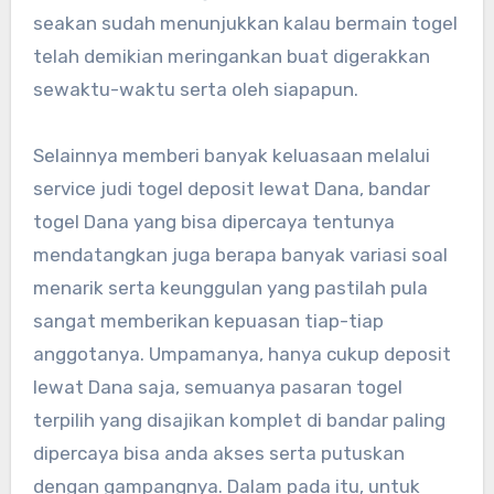
seakan sudah menunjukkan kalau bermain togel
telah demikian meringankan buat digerakkan
sewaktu-waktu serta oleh siapapun.
Selainnya memberi banyak keluasaan melalui
service judi togel deposit lewat Dana, bandar
togel Dana yang bisa dipercaya tentunya
mendatangkan juga berapa banyak variasi soal
menarik serta keunggulan yang pastilah pula
sangat memberikan kepuasan tiap-tiap
anggotanya. Umpamanya, hanya cukup deposit
lewat Dana saja, semuanya pasaran togel
terpilih yang disajikan komplet di bandar paling
dipercaya bisa anda akses serta putuskan
dengan gampangnya. Dalam pada itu, untuk