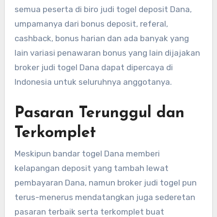
semua peserta di biro judi togel deposit Dana,
umpamanya dari bonus deposit, referal,
cashback, bonus harian dan ada banyak yang
lain variasi penawaran bonus yang lain dijajakan
broker judi togel Dana dapat dipercaya di
Indonesia untuk seluruhnya anggotanya.
Pasaran Terunggul dan
Terkomplet
Meskipun bandar togel Dana memberi
kelapangan deposit yang tambah lewat
pembayaran Dana, namun broker judi togel pun
terus-menerus mendatangkan juga sederetan
pasaran terbaik serta terkomplet buat