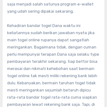
saja menjadi salah satunya program e-wallet
yang udah sering dipakai sekarang.
Kehadiran bandar togel Dana waktu ini
keliatannya sudah berikan jawaban nyata jika
main togel online rupanya dapat sangatlah
meringankan. Bagaimana tidak, dengan cuman
perlu mempunyai terapan Dana saja selaku type
pembayaran terakhir sekarang, tiap bettor bisa
merasai dan nikmati kehebohan saat bermain
togel online tak mesti miliki rekening bank lebih
dulu. Kebanyakan, bermain taruhan togel tidak
mesti meringankan sejumlah betaruh dipicu
rata-rata bandar togel rata-rata cuma siapkan
pembayaran lewat rekening bank saja. Tapi, di