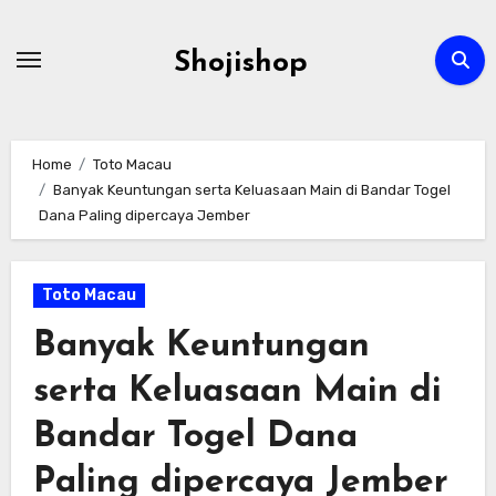
Skip
to
Shojishop
content
Home
Toto Macau
Banyak Keuntungan serta Keluasaan Main di Bandar Togel
Dana Paling dipercaya Jember
Toto Macau
Banyak Keuntungan
serta Keluasaan Main di
Bandar Togel Dana
Paling dipercaya Jember