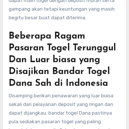
dapat main togel dengan deposit murah serta
gampang akan tetapi keuntungan yang masih
begitu besar buat dapat diterima.
Beberapa Ragam
Pasaran Togel Terunggul
Dan Luar biasa yang
Disajikan Bandar Togel
Dana Sah di Indonesia
Disamping berikan penawaran yang luar biasa
sekali dari pelayanan deposit yang ringan dan
dapat dijangkau, bandar togel Dana pastinya
pula sediakan pasaran togel yang paling