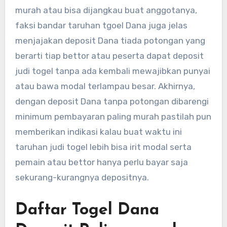
murah atau bisa dijangkau buat anggotanya,
faksi bandar taruhan tgoel Dana juga jelas
menjajakan deposit Dana tiada potongan yang
berarti tiap bettor atau peserta dapat deposit
judi togel tanpa ada kembali mewajibkan punyai
atau bawa modal terlampau besar. Akhirnya,
dengan deposit Dana tanpa potongan dibarengi
minimum pembayaran paling murah pastilah pun
memberikan indikasi kalau buat waktu ini
taruhan judi togel lebih bisa irit modal serta
pemain atau bettor hanya perlu bayar saja
sekurang-kurangnya depositnya.
Daftar Togel Dana