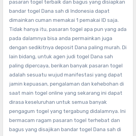
pasaran togel terbaik dan bagus yang disiapkan
bandar togel Dana sah di Indonesia dapat
dimainkan cuman memakai 1 pemakai ID saja.
Tidak hanya itu, pasaran togel apa pun yang ada
pada dalamnya bisa anda permainkan juga
dengan sedikitnya deposit Dana paling murah. Di
lain bidang, untuk agen judi togel Dana sah
paling dipercaya, berikan banyak pasaran togel
adalah sesuatu wujud manifestasi yang dapat
jamin kepuasan, pengalaman dan kehebohan di
saat main togel online yang sekarang ini dapat
dirasa keseluruhan untuk semua banyak
pengagum togel yang tergabung didalamnya. Ini
bermacam ragam pasaran togel terhebat dan
bagus yang disajikan bandar togel Dana sah di