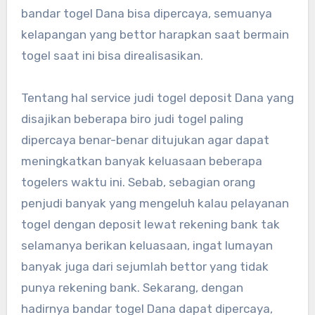
bandar togel Dana bisa dipercaya, semuanya
kelapangan yang bettor harapkan saat bermain
togel saat ini bisa direalisasikan.
Tentang hal service judi togel deposit Dana yang
disajikan beberapa biro judi togel paling
dipercaya benar-benar ditujukan agar dapat
meningkatkan banyak keluasaan beberapa
togelers waktu ini. Sebab, sebagian orang
penjudi banyak yang mengeluh kalau pelayanan
togel dengan deposit lewat rekening bank tak
selamanya berikan keluasaan, ingat lumayan
banyak juga dari sejumlah bettor yang tidak
punya rekening bank. Sekarang, dengan
hadirnya bandar togel Dana dapat dipercaya,