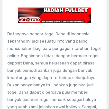
Datangnya bandar togel Dana di Indonesia
sekarang ini jadi sesuatu info yang paling
menceriakan bagi para pengagum taruhan togel
online. Bagaimana tidak, dengan bermain togel
deposit Dana, semua keluasaan dapat dirasa
banyak penjudi bahkan juga dengan banyak
keuntungan yang dapat diterima selanjutnya.
Bukan hanya hanya itu, bahkan juga biro judi
togel Dana dapat dipercaya pula memberi
banyak pasaran togel menarik sebagai halnya
yang udah kami jelaskan awal kalinya. Sampai,