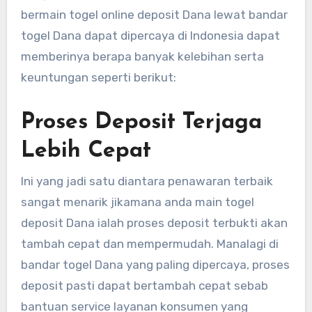
bermain togel online deposit Dana lewat bandar
togel Dana dapat dipercaya di Indonesia dapat
memberinya berapa banyak kelebihan serta
keuntungan seperti berikut:
Proses Deposit Terjaga
Lebih Cepat
Ini yang jadi satu diantara penawaran terbaik
sangat menarik jikamana anda main togel
deposit Dana ialah proses deposit terbukti akan
tambah cepat dan mempermudah. Manalagi di
bandar togel Dana yang paling dipercaya, proses
deposit pasti dapat bertambah cepat sebab
bantuan service layanan konsumen yang