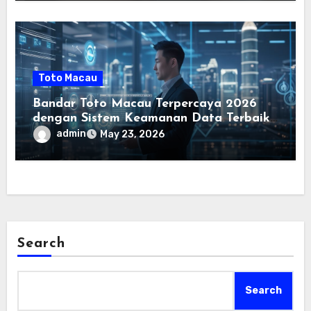
Toto Macau
Bandar Toto Macau Terpercaya 2026
dengan Sistem Keamanan Data Terbaik
dan Keunggulan Lainnya
admin
May 23, 2026
Search
Search