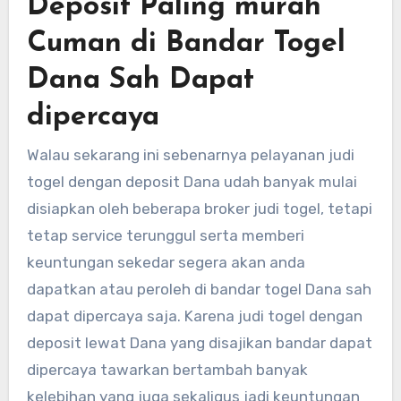
Deposit Paling murah
Cuman di Bandar Togel
Dana Sah Dapat
dipercaya
Walau sekarang ini sebenarnya pelayanan judi
togel dengan deposit Dana udah banyak mulai
disiapkan oleh beberapa broker judi togel, tetapi
tetap service terunggul serta memberi
keuntungan sekedar segera akan anda
dapatkan atau peroleh di bandar togel Dana sah
dapat dipercaya saja. Karena judi togel dengan
deposit lewat Dana yang disajikan bandar dapat
dipercaya tawarkan bertambah banyak
kelebihan yang juga sekaligus jadi keuntungan