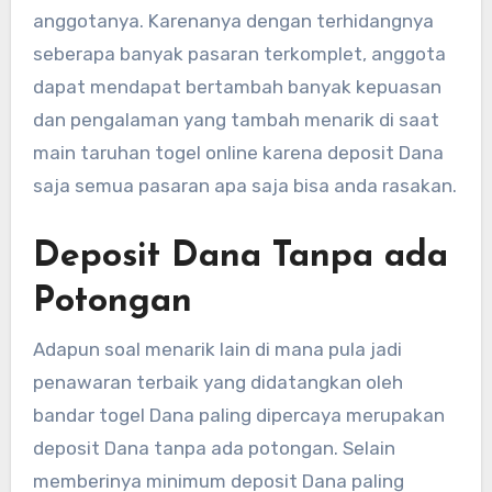
anggotanya. Karenanya dengan terhidangnya
seberapa banyak pasaran terkomplet, anggota
dapat mendapat bertambah banyak kepuasan
dan pengalaman yang tambah menarik di saat
main taruhan togel online karena deposit Dana
saja semua pasaran apa saja bisa anda rasakan.
Deposit Dana Tanpa ada
Potongan
Adapun soal menarik lain di mana pula jadi
penawaran terbaik yang didatangkan oleh
bandar togel Dana paling dipercaya merupakan
deposit Dana tanpa ada potongan. Selain
memberinya minimum deposit Dana paling