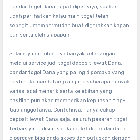
bandar togel Dana dapat dipercaya, seakan
udah perlihatkan kalau main togel telah
sebegitu mempermudah buat digerakkan kapan
pun serta oleh siapapun.
Selainnya memberinya banyak kelapangan
melalui service judi togel deposit lewat Dana,
bandar togel Dana yang paling dipercaya yang
pasti pula mendatangkan juga seberapa banyak
variasi soal menarik serta kelebihan yang
pastilah pun akan memberikan kepuasan tiap-
tiap anggotanya. Contohnya, hanya cukup
deposit lewat Dana saja, seluruh pasaran togel
terbaik yang disiapkan komplet di bandar dapat
dipercaya bisa anda akses dan putuskan dengan