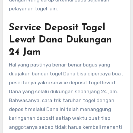
pelayanan togel lain.
Service Deposit Togel
Lewat Dana Dukungan
24 Jam
Hal yang pastinya benar-benar bagus yang
dijajakan bandar togel Dana bisa dipercaya buat
pesertanya yakni service deposit togel lewat
Dana yang selalu dukungan sepanjang 24 jam.
Bahwasanya, cara trik taruhan togel dengan
deposit melalui Dana ini telah menanggung
keringanan deposit setiap waktu buat tiap
anggotanya sebab tidak harus kembali menanti