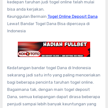
kedepan taruhan judi togel online telah mulai
bisa anda kerjakan.
Keunggulan Bermain
Togel Online Deposit Dana
Lewat Bandar Togel Dana Bisa dipercaya di
Indonesia
Kedatangan bandar togel Dana di Indonesia
sekarang jadi satu info yang paling menceriakan
bagi beberapa pencinta taruhan togel online.
Bagaimana tak, dengan main togel deposit
Dana, semua kelapangan dapat dirasa beberapa
penjudi sampai lebih banyak keuntungan yang