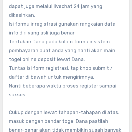
dapat juga melalui livechat 24 jam yang
dikasihkan.
Isi formulir registrasi gunakan rangkaian data
info diri yang asli juga benar
Tentukan Dana pada kolom formulir sistem
pembayaran buat anda yang nanti akan main
togel online deposit lewat Dana.
Tuntas isi form registrasi, tap knop submit /
daftar di bawah untuk mengirimnya.
Nanti beberapa waktu proses register sampai
sukses.
Cukup dengan lewat tahapan-tahapan di atas,
masuk dengan bandar togel Dana pastilah
benar-benar akan tidak membikin susah banyak