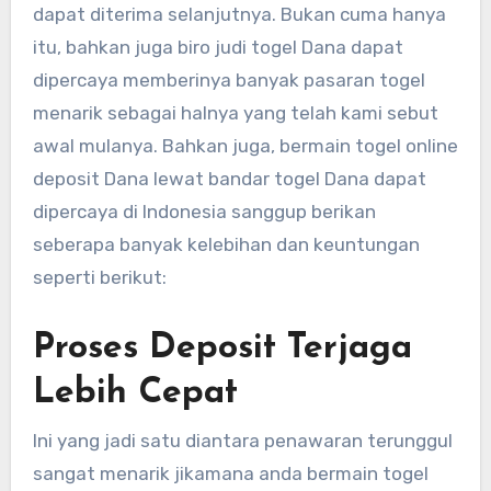
dapat diterima selanjutnya. Bukan cuma hanya
itu, bahkan juga biro judi togel Dana dapat
dipercaya memberinya banyak pasaran togel
menarik sebagai halnya yang telah kami sebut
awal mulanya. Bahkan juga, bermain togel online
deposit Dana lewat bandar togel Dana dapat
dipercaya di Indonesia sanggup berikan
seberapa banyak kelebihan dan keuntungan
seperti berikut:
Proses Deposit Terjaga
Lebih Cepat
Ini yang jadi satu diantara penawaran terunggul
sangat menarik jikamana anda bermain togel