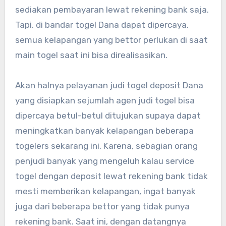
sediakan pembayaran lewat rekening bank saja.
Tapi, di bandar togel Dana dapat dipercaya,
semua kelapangan yang bettor perlukan di saat
main togel saat ini bisa direalisasikan.
Akan halnya pelayanan judi togel deposit Dana
yang disiapkan sejumlah agen judi togel bisa
dipercaya betul-betul ditujukan supaya dapat
meningkatkan banyak kelapangan beberapa
togelers sekarang ini. Karena, sebagian orang
penjudi banyak yang mengeluh kalau service
togel dengan deposit lewat rekening bank tidak
mesti memberikan kelapangan, ingat banyak
juga dari beberapa bettor yang tidak punya
rekening bank. Saat ini, dengan datangnya