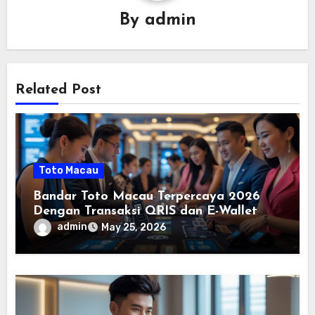
By
admin
Related Post
Toto Macau
Bandar Toto Macau Terpercaya 2026
Dengan Transaksi QRIS dan E-Wallet
Praktis
admin
May 25, 2026