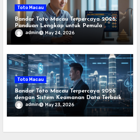
Toto Macau
Bandar Toto Macau Terpercaya 2026:
Panduan Lengkap untuk Pemula
admin
May 24, 2026
Toto Macau
Bandar Toto Macau Terpercaya 2026
dengan Sistem Keamanan Data Terbaik
dan Keunggulan Lainnya
admin
May 23, 2026