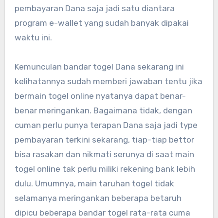
pembayaran Dana saja jadi satu diantara
program e-wallet yang sudah banyak dipakai
waktu ini.
Kemunculan bandar togel Dana sekarang ini
kelihatannya sudah memberi jawaban tentu jika
bermain togel online nyatanya dapat benar-
benar meringankan. Bagaimana tidak, dengan
cuman perlu punya terapan Dana saja jadi type
pembayaran terkini sekarang, tiap-tiap bettor
bisa rasakan dan nikmati serunya di saat main
togel online tak perlu miliki rekening bank lebih
dulu. Umumnya, main taruhan togel tidak
selamanya meringankan beberapa betaruh
dipicu beberapa bandar togel rata-rata cuma