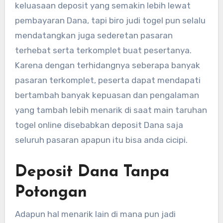
keluasaan deposit yang semakin lebih lewat
pembayaran Dana, tapi biro judi togel pun selalu
mendatangkan juga sederetan pasaran
terhebat serta terkomplet buat pesertanya.
Karena dengan terhidangnya seberapa banyak
pasaran terkomplet, peserta dapat mendapati
bertambah banyak kepuasan dan pengalaman
yang tambah lebih menarik di saat main taruhan
togel online disebabkan deposit Dana saja
seluruh pasaran apapun itu bisa anda cicipi.
Deposit Dana Tanpa
Potongan
Adapun hal menarik lain di mana pun jadi