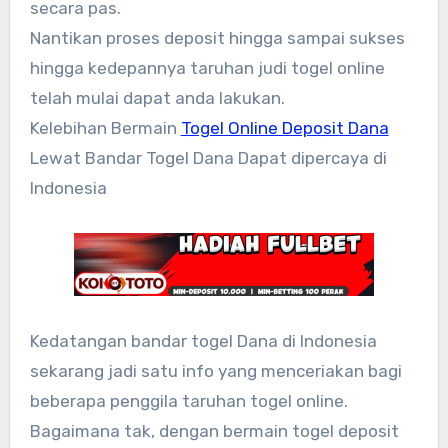
secara pas.
Nantikan proses deposit hingga sampai sukses
hingga kedepannya taruhan judi togel online
telah mulai dapat anda lakukan.
Kelebihan Bermain
Togel Online Deposit Dana
Lewat Bandar Togel Dana Dapat dipercaya di
Indonesia
Kedatangan bandar togel Dana di Indonesia
sekarang jadi satu info yang menceriakan bagi
beberapa penggila taruhan togel online.
Bagaimana tak, dengan bermain togel deposit