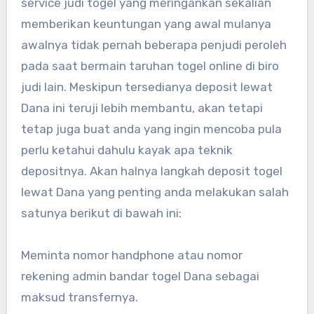
service judi togel yang meringankan sekalian
memberikan keuntungan yang awal mulanya
awalnya tidak pernah beberapa penjudi peroleh
pada saat bermain taruhan togel online di biro
judi lain. Meskipun tersedianya deposit lewat
Dana ini teruji lebih membantu, akan tetapi
tetap juga buat anda yang ingin mencoba pula
perlu ketahui dahulu kayak apa teknik
depositnya. Akan halnya langkah deposit togel
lewat Dana yang penting anda melakukan salah
satunya berikut di bawah ini:
Meminta nomor handphone atau nomor
rekening admin bandar togel Dana sebagai
maksud transfernya.