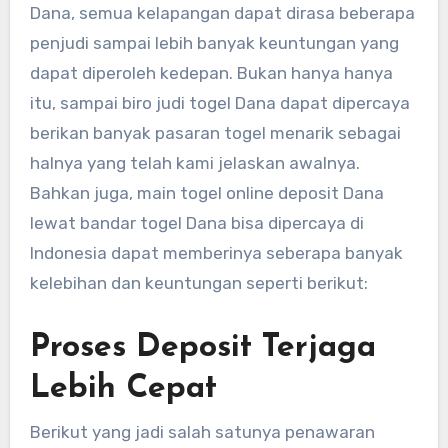
Dana, semua kelapangan dapat dirasa beberapa
penjudi sampai lebih banyak keuntungan yang
dapat diperoleh kedepan. Bukan hanya hanya
itu, sampai biro judi togel Dana dapat dipercaya
berikan banyak pasaran togel menarik sebagai
halnya yang telah kami jelaskan awalnya.
Bahkan juga, main togel online deposit Dana
lewat bandar togel Dana bisa dipercaya di
Indonesia dapat memberinya seberapa banyak
kelebihan dan keuntungan seperti berikut:
Proses Deposit Terjaga
Lebih Cepat
Berikut yang jadi salah satunya penawaran