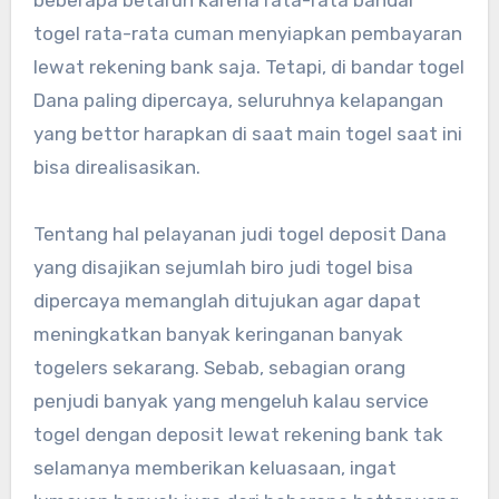
beberapa betaruh karena rata-rata bandar
togel rata-rata cuman menyiapkan pembayaran
lewat rekening bank saja. Tetapi, di bandar togel
Dana paling dipercaya, seluruhnya kelapangan
yang bettor harapkan di saat main togel saat ini
bisa direalisasikan.
Tentang hal pelayanan judi togel deposit Dana
yang disajikan sejumlah biro judi togel bisa
dipercaya memanglah ditujukan agar dapat
meningkatkan banyak keringanan banyak
togelers sekarang. Sebab, sebagian orang
penjudi banyak yang mengeluh kalau service
togel dengan deposit lewat rekening bank tak
selamanya memberikan keluasaan, ingat