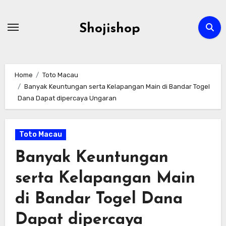
Skip
to
Shojishop
content
Home
Toto Macau
Banyak Keuntungan serta Kelapangan Main di Bandar Togel
Dana Dapat dipercaya Ungaran
Toto Macau
Banyak Keuntungan
serta Kelapangan Main
di Bandar Togel Dana
Dapat dipercaya