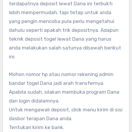
terdapatnya deposit lewat Dana ini terbukti
lebih mempermudah, tapi tetap untuk anda
yang pengin mencoba pula perlu mengetahui
dahulu seperti apakah trik depositnya. Adapun
teknik deposit togel lewat Dana yang harus
anda melakukan salah satunya dibawah berikut
ini:
Mohon nomor hp atau nomor rekening admin
bandar togel Dana jadi arah transfernya.
Apabila sudah, silakan membuka program Dana
dan login didalamnya.
Untuk mengawali deposit, click menu kirim di sisi
dasbor terapan Dana anda.
Tentukan kirim ke bank.