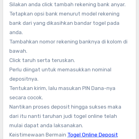
Silakan anda click tambah rekening bank anyar.
Tetapkan opsi bank menurut model rekening
bank dari yang dikasihkan bandar togel pada
anda.
Tambahkan nomor rekening banknya di kolom di
bawah.
Click taruh serta teruskan.
Perlu diingat untuk memasukkan nominal
depositnya.
Tentukan kirim, lalu masukan PIN Dana-nya
secara cocok.
Nantikan proses deposit hingga sukses maka
dari itu nanti taruhan judi togel online telah
mulai dapat anda laksanakan.
Keistimewaan Bermain
Togel Online Deposit