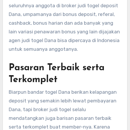
seluruhnya anggota di broker judi togel deposit
Dana, umpamanya dari bonus deposit, referal,
cashback, bonus harian dan ada banyak yang
lain variasi penawaran bonus yang lain dijajakan
agen judi togel Dana bisa dipercaya di Indonesia
untuk semuanya anggotanya.
Pasaran Terbaik serta
Terkomplet
Biarpun bandar togel Dana berikan kelapangan
deposit yang semakin lebih lewat pembayaran
Dana, tapi broker judi togel selalu
mendatangkan juga barisan pasaran terbaik
serta terkomplet buat member-nya. Karena