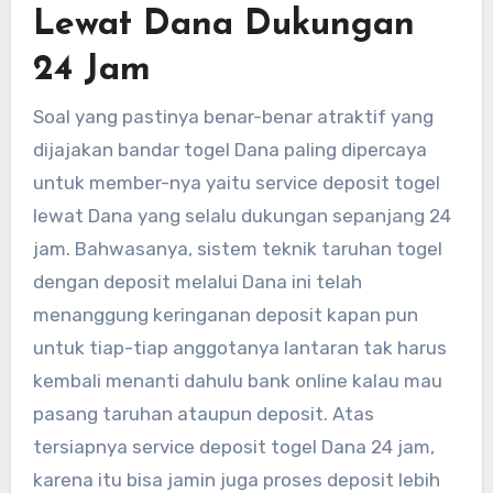
Lewat Dana Dukungan
24 Jam
Soal yang pastinya benar-benar atraktif yang
dijajakan bandar togel Dana paling dipercaya
untuk member-nya yaitu service deposit togel
lewat Dana yang selalu dukungan sepanjang 24
jam. Bahwasanya, sistem teknik taruhan togel
dengan deposit melalui Dana ini telah
menanggung keringanan deposit kapan pun
untuk tiap-tiap anggotanya lantaran tak harus
kembali menanti dahulu bank online kalau mau
pasang taruhan ataupun deposit. Atas
tersiapnya service deposit togel Dana 24 jam,
karena itu bisa jamin juga proses deposit lebih