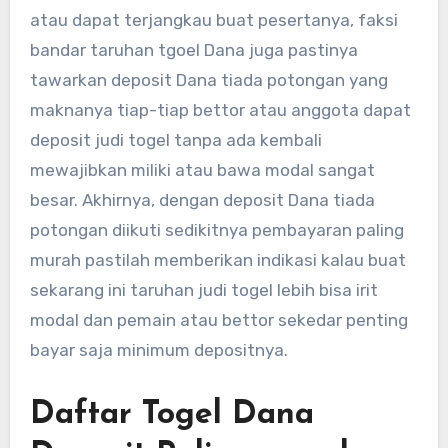
atau dapat terjangkau buat pesertanya, faksi
bandar taruhan tgoel Dana juga pastinya
tawarkan deposit Dana tiada potongan yang
maknanya tiap-tiap bettor atau anggota dapat
deposit judi togel tanpa ada kembali
mewajibkan miliki atau bawa modal sangat
besar. Akhirnya, dengan deposit Dana tiada
potongan diikuti sedikitnya pembayaran paling
murah pastilah memberikan indikasi kalau buat
sekarang ini taruhan judi togel lebih bisa irit
modal dan pemain atau bettor sekedar penting
bayar saja minimum depositnya.
Daftar Togel Dana