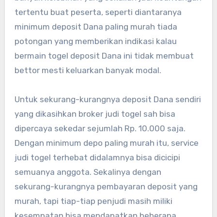
tertentu buat peserta, seperti diantaranya
minimum deposit Dana paling murah tiada
potongan yang memberikan indikasi kalau
bermain togel deposit Dana ini tidak membuat
bettor mesti keluarkan banyak modal.
Untuk sekurang-kurangnya deposit Dana sendiri
yang dikasihkan broker judi togel sah bisa
dipercaya sekedar sejumlah Rp. 10.000 saja.
Dengan minimum depo paling murah itu, service
judi togel terhebat didalamnya bisa dicicipi
semuanya anggota. Sekalinya dengan
sekurang-kurangnya pembayaran deposit yang
murah, tapi tiap-tiap penjudi masih miliki
kesempatan bisa mendapatkan beberapa