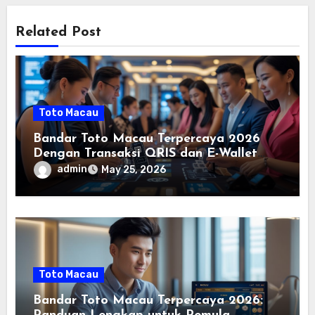
Related Post
Toto Macau
Bandar Toto Macau Terpercaya 2026
Dengan Transaksi QRIS dan E-Wallet
Praktis
admin
May 25, 2026
Toto Macau
Bandar Toto Macau Terpercaya 2026: