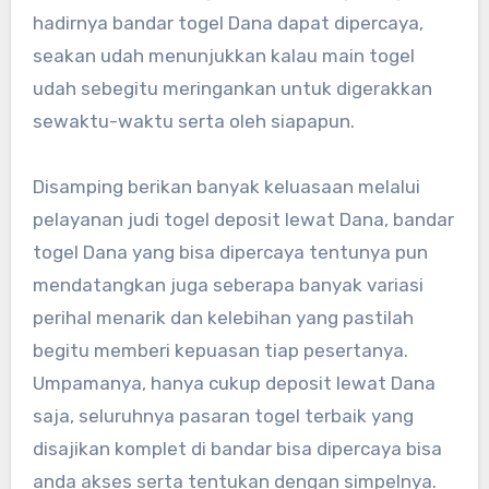
hadirnya bandar togel Dana dapat dipercaya,
seakan udah menunjukkan kalau main togel
udah sebegitu meringankan untuk digerakkan
sewaktu-waktu serta oleh siapapun.
Disamping berikan banyak keluasaan melalui
pelayanan judi togel deposit lewat Dana, bandar
togel Dana yang bisa dipercaya tentunya pun
mendatangkan juga seberapa banyak variasi
perihal menarik dan kelebihan yang pastilah
begitu memberi kepuasan tiap pesertanya.
Umpamanya, hanya cukup deposit lewat Dana
saja, seluruhnya pasaran togel terbaik yang
disajikan komplet di bandar bisa dipercaya bisa
anda akses serta tentukan dengan simpelnya.