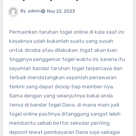
By
admin
May 22, 2023
Permainkan taruhan togel online di kala saat ini
kayaknya udah bukanlah suatu yang susah
untuk dicoba atau dilakukan. Ingat akan kian
tingginya penggemar togel waktu ini, karena itu
sejumlah bandar taruhan togel terpercaya dan
terbaik mendatangkan sejumlah penawaran
terkini yang dapat dicicip tiap member-nya.
Sama dengan yang selanjutnya bakal anda
temui di bandar togel Dana, di mana main judi
togel online pastinya ditanggung sangat lebih
membantu sebab bettor sekedar penting
deposit lewat pembayaran Dana saja sebagai