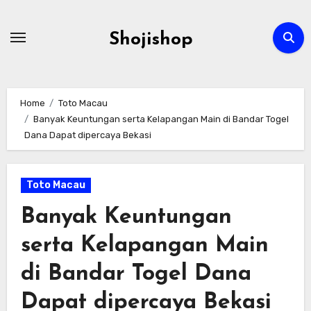
Skip
to
Shojishop
content
Home
Toto Macau
Banyak Keuntungan serta Kelapangan Main di Bandar Togel
Dana Dapat dipercaya Bekasi
Toto Macau
Banyak Keuntungan
serta Kelapangan Main
di Bandar Togel Dana
Dapat dipercaya Bekasi