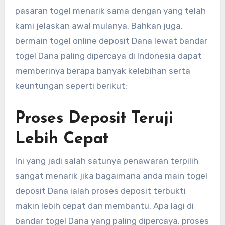
pasaran togel menarik sama dengan yang telah
kami jelaskan awal mulanya. Bahkan juga,
bermain togel online deposit Dana lewat bandar
togel Dana paling dipercaya di Indonesia dapat
memberinya berapa banyak kelebihan serta
keuntungan seperti berikut:
Proses Deposit Teruji
Lebih Cepat
Ini yang jadi salah satunya penawaran terpilih
sangat menarik jika bagaimana anda main togel
deposit Dana ialah proses deposit terbukti
makin lebih cepat dan membantu. Apa lagi di
bandar togel Dana yang paling dipercaya, proses