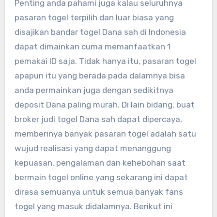
Penting anda pahami juga kalau seluruhnya
pasaran togel terpilih dan luar biasa yang
disajikan bandar togel Dana sah di Indonesia
dapat dimainkan cuma memanfaatkan 1
pemakai ID saja. Tidak hanya itu, pasaran togel
apapun itu yang berada pada dalamnya bisa
anda permainkan juga dengan sedikitnya
deposit Dana paling murah. Di lain bidang, buat
broker judi togel Dana sah dapat dipercaya,
memberinya banyak pasaran togel adalah satu
wujud realisasi yang dapat menanggung
kepuasan, pengalaman dan kehebohan saat
bermain togel online yang sekarang ini dapat
dirasa semuanya untuk semua banyak fans
togel yang masuk didalamnya. Berikut ini