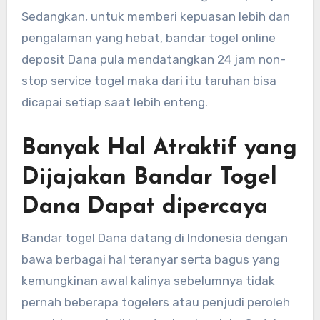
Sedangkan, untuk memberi kepuasan lebih dan
pengalaman yang hebat, bandar togel online
deposit Dana pula mendatangkan 24 jam non-
stop service togel maka dari itu taruhan bisa
dicapai setiap saat lebih enteng.
Banyak Hal Atraktif yang
Dijajakan Bandar Togel
Dana Dapat dipercaya
Bandar togel Dana datang di Indonesia dengan
bawa berbagai hal teranyar serta bagus yang
kemungkinan awal kalinya sebelumnya tidak
pernah beberapa togelers atau penjudi peroleh