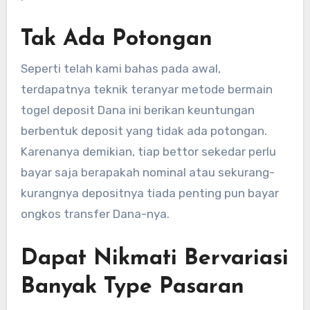
Tak Ada Potongan
Seperti telah kami bahas pada awal,
terdapatnya teknik teranyar metode bermain
togel deposit Dana ini berikan keuntungan
berbentuk deposit yang tidak ada potongan.
Karenanya demikian, tiap bettor sekedar perlu
bayar saja berapakah nominal atau sekurang-
kurangnya depositnya tiada penting pun bayar
ongkos transfer Dana-nya.
Dapat Nikmati Bervariasi
Banyak Type Pasaran