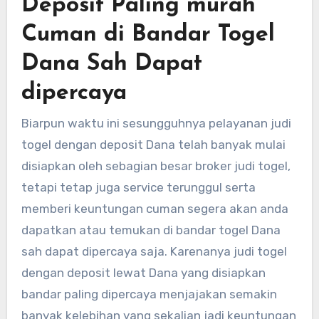
Deposit Paling murah
Cuman di Bandar Togel
Dana Sah Dapat
dipercaya
Biarpun waktu ini sesungguhnya pelayanan judi
togel dengan deposit Dana telah banyak mulai
disiapkan oleh sebagian besar broker judi togel,
tetapi tetap juga service terunggul serta
memberi keuntungan cuman segera akan anda
dapatkan atau temukan di bandar togel Dana
sah dapat dipercaya saja. Karenanya judi togel
dengan deposit lewat Dana yang disiapkan
bandar paling dipercaya menjajakan semakin
banyak kelebihan yang sekalian jadi keuntungan