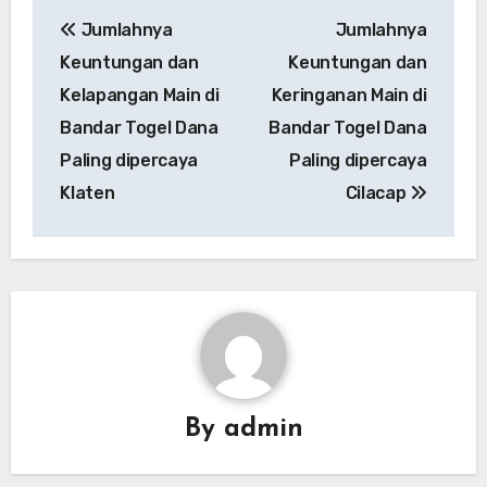
Post
Jumlahnya
Jumlahnya
navigation
Keuntungan dan
Keuntungan dan
Kelapangan Main di
Keringanan Main di
Bandar Togel Dana
Bandar Togel Dana
Paling dipercaya
Paling dipercaya
Klaten
Cilacap
By
admin