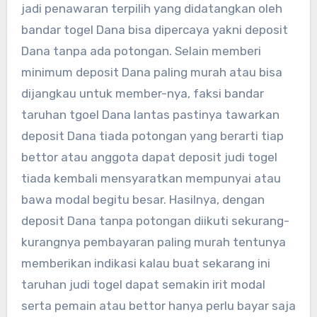
jadi penawaran terpilih yang didatangkan oleh
bandar togel Dana bisa dipercaya yakni deposit
Dana tanpa ada potongan. Selain memberi
minimum deposit Dana paling murah atau bisa
dijangkau untuk member-nya, faksi bandar
taruhan tgoel Dana lantas pastinya tawarkan
deposit Dana tiada potongan yang berarti tiap
bettor atau anggota dapat deposit judi togel
tiada kembali mensyaratkan mempunyai atau
bawa modal begitu besar. Hasilnya, dengan
deposit Dana tanpa potongan diikuti sekurang-
kurangnya pembayaran paling murah tentunya
memberikan indikasi kalau buat sekarang ini
taruhan judi togel dapat semakin irit modal
serta pemain atau bettor hanya perlu bayar saja