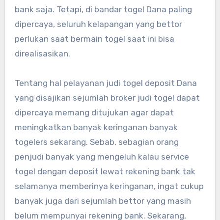
bank saja. Tetapi, di bandar togel Dana paling
dipercaya, seluruh kelapangan yang bettor
perlukan saat bermain togel saat ini bisa
direalisasikan.
Tentang hal pelayanan judi togel deposit Dana
yang disajikan sejumlah broker judi togel dapat
dipercaya memang ditujukan agar dapat
meningkatkan banyak keringanan banyak
togelers sekarang. Sebab, sebagian orang
penjudi banyak yang mengeluh kalau service
togel dengan deposit lewat rekening bank tak
selamanya memberinya keringanan, ingat cukup
banyak juga dari sejumlah bettor yang masih
belum mempunyai rekening bank. Sekarang,