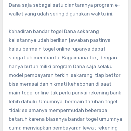
Dana saja sebagai satu diantaranya program e-
wallet yang udah sering digunakan waktu ini.
Kehadiran bandar togel Dana sekarang
keliatannya udah berikan jawaban pastinya
kalau bermain togel online rupanya dapat
sangatlah membantu. Bagaimana tak, dengan
hanya butuh miliki program Dana saja selaku
model pembayaran terkini sekarang, tiap bettor
bisa merasai dan nikmati kehebohan di saat
main togel online tak perlu punyai rekening bank
lebih dahulu. Umumnya, bermain taruhan togel
tidak selamanya mempermudah beberapa
betaruh karena biasanya bandar togel umumnya
cuma menyiapkan pembayaran lewat rekening