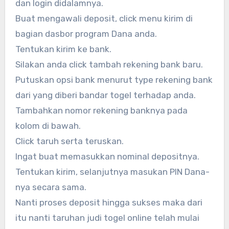
dan login didalamnya.
Buat mengawali deposit, click menu kirim di
bagian dasbor program Dana anda.
Tentukan kirim ke bank.
Silakan anda click tambah rekening bank baru.
Putuskan opsi bank menurut type rekening bank
dari yang diberi bandar togel terhadap anda.
Tambahkan nomor rekening banknya pada
kolom di bawah.
Click taruh serta teruskan.
Ingat buat memasukkan nominal depositnya.
Tentukan kirim, selanjutnya masukan PIN Dana-
nya secara sama.
Nanti proses deposit hingga sukses maka dari
itu nanti taruhan judi togel online telah mulai