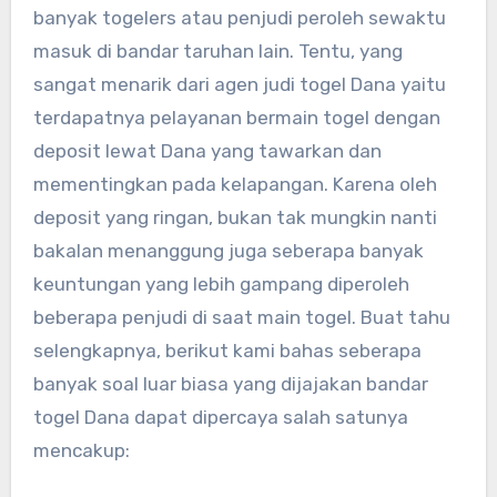
banyak togelers atau penjudi peroleh sewaktu
masuk di bandar taruhan lain. Tentu, yang
sangat menarik dari agen judi togel Dana yaitu
terdapatnya pelayanan bermain togel dengan
deposit lewat Dana yang tawarkan dan
mementingkan pada kelapangan. Karena oleh
deposit yang ringan, bukan tak mungkin nanti
bakalan menanggung juga seberapa banyak
keuntungan yang lebih gampang diperoleh
beberapa penjudi di saat main togel. Buat tahu
selengkapnya, berikut kami bahas seberapa
banyak soal luar biasa yang dijajakan bandar
togel Dana dapat dipercaya salah satunya
mencakup: