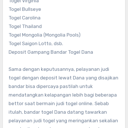
Togel Virginia
Togel Bullseye
Togel Carolina
Togel Thailand
Togel Mongolia (Mongolia Pools)
Togel Saigon Lotto, dsb.
Deposit Gampang Bandar Togel Dana
Sama dengan keputusannya, pelayanan judi
togel dengan deposit lewat Dana yang disajikan
bandar bisa dipercaya pastilah untuk
mendatangkan kelapangan lebih bagi beberapa
bettor saat bermain judi togel online. Sebab
itulah, bandar togel Dana datang tawarkan
pelayanan judi togel yang meringankan sekalian