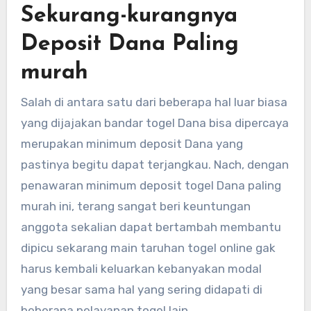
Sekurang-kurangnya
Deposit Dana Paling
murah
Salah di antara satu dari beberapa hal luar biasa
yang dijajakan bandar togel Dana bisa dipercaya
merupakan minimum deposit Dana yang
pastinya begitu dapat terjangkau. Nach, dengan
penawaran minimum deposit togel Dana paling
murah ini, terang sangat beri keuntungan
anggota sekalian dapat bertambah membantu
dipicu sekarang main taruhan togel online gak
harus kembali keluarkan kebanyakan modal
yang besar sama hal yang sering didapati di
beberapa pelayanan togel lain.