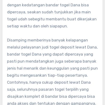
dengan kedatangan bandar togel Dana bisa
dipercaya, seakan sudah tunjukkan jika main
togel udah sebegitu membantu buat dikerjakan
setiap waktu dan oleh siapapun.
Disamping memberinya banyak kelapangan
melalui pelayanan judi togel deposit lewat Dana,
bandar togel Dana yang dapat dipercaya yang
pasti pun mendatangkan juga seberapa banyak
jenis hal menarik dan keunggulan yang pasti pun
begitu mengesankan tiap-tiap pesertanya.
Contohnya, hanya cukup deposit lewat Dana
saja, seluruhnya pasaran togel terpilih yang
disajikan komplet di bandar bisa dipercaya bisa
anda akses dan tentukan dengan gampangnya.