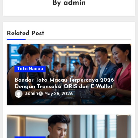
By
admin
Related Post
Toto Macau
Bandar Toto Macau Terpercaya 2026
Dengan Transaksi QRIS dan E-Wallet
Praktis
admin
May 25, 2026