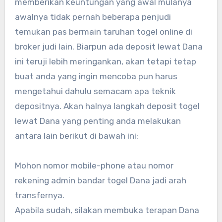
memberikan keuntungan yang awal mulanya
awalnya tidak pernah beberapa penjudi
temukan pas bermain taruhan togel online di
broker judi lain. Biarpun ada deposit lewat Dana
ini teruji lebih meringankan, akan tetapi tetap
buat anda yang ingin mencoba pun harus
mengetahui dahulu semacam apa teknik
depositnya. Akan halnya langkah deposit togel
lewat Dana yang penting anda melakukan
antara lain berikut di bawah ini:
Mohon nomor mobile-phone atau nomor
rekening admin bandar togel Dana jadi arah
transfernya.
Apabila sudah, silakan membuka terapan Dana