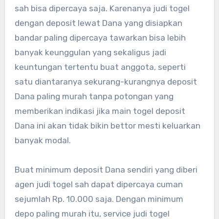
sah bisa dipercaya saja. Karenanya judi togel
dengan deposit lewat Dana yang disiapkan
bandar paling dipercaya tawarkan bisa lebih
banyak keunggulan yang sekaligus jadi
keuntungan tertentu buat anggota, seperti
satu diantaranya sekurang-kurangnya deposit
Dana paling murah tanpa potongan yang
memberikan indikasi jika main togel deposit
Dana ini akan tidak bikin bettor mesti keluarkan
banyak modal.
Buat minimum deposit Dana sendiri yang diberi
agen judi togel sah dapat dipercaya cuman
sejumlah Rp. 10.000 saja. Dengan minimum
depo paling murah itu, service judi togel