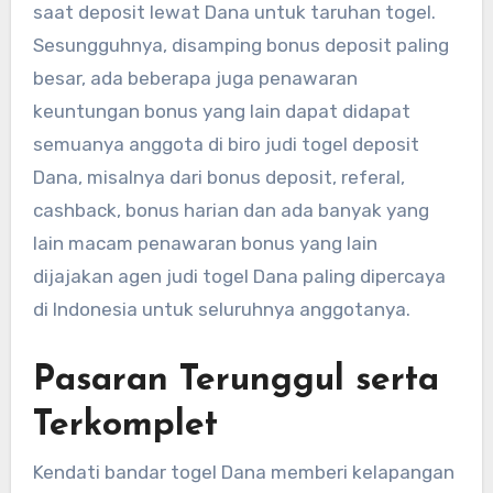
saat deposit lewat Dana untuk taruhan togel.
Sesungguhnya, disamping bonus deposit paling
besar, ada beberapa juga penawaran
keuntungan bonus yang lain dapat didapat
semuanya anggota di biro judi togel deposit
Dana, misalnya dari bonus deposit, referal,
cashback, bonus harian dan ada banyak yang
lain macam penawaran bonus yang lain
dijajakan agen judi togel Dana paling dipercaya
di Indonesia untuk seluruhnya anggotanya.
Pasaran Terunggul serta
Terkomplet
Kendati bandar togel Dana memberi kelapangan