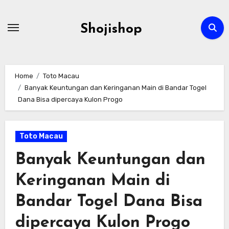
Skip
to
Shojishop
content
Home
Toto Macau
Banyak Keuntungan dan Keringanan Main di Bandar Togel
Dana Bisa dipercaya Kulon Progo
Toto Macau
Banyak Keuntungan dan
Keringanan Main di
Bandar Togel Dana Bisa
dipercaya Kulon Progo