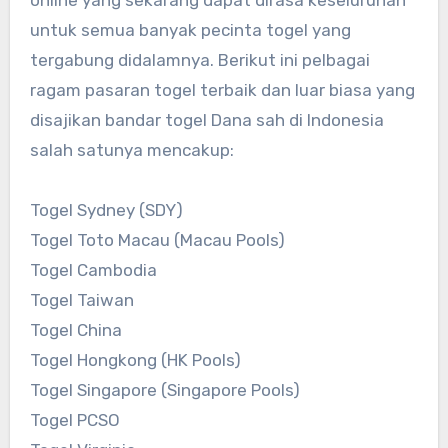
online yang sekarang dapat dirasa keseluruhan
untuk semua banyak pecinta togel yang
tergabung didalamnya. Berikut ini pelbagai
ragam pasaran togel terbaik dan luar biasa yang
disajikan bandar togel Dana sah di Indonesia
salah satunya mencakup:
Togel Sydney (SDY)
Togel Toto Macau (Macau Pools)
Togel Cambodia
Togel Taiwan
Togel China
Togel Hongkong (HK Pools)
Togel Singapore (Singapore Pools)
Togel PCSO