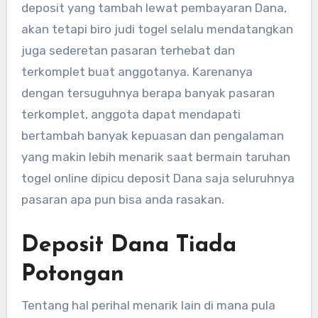
deposit yang tambah lewat pembayaran Dana,
akan tetapi biro judi togel selalu mendatangkan
juga sederetan pasaran terhebat dan
terkomplet buat anggotanya. Karenanya
dengan tersuguhnya berapa banyak pasaran
terkomplet, anggota dapat mendapati
bertambah banyak kepuasan dan pengalaman
yang makin lebih menarik saat bermain taruhan
togel online dipicu deposit Dana saja seluruhnya
pasaran apa pun bisa anda rasakan.
Deposit Dana Tiada
Potongan
Tentang hal perihal menarik lain di mana pula