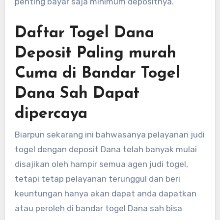
penting bayar saja minimum depositnya.
Daftar Togel Dana
Deposit Paling murah
Cuma di Bandar Togel
Dana Sah Dapat
dipercaya
Biarpun sekarang ini bahwasanya pelayanan judi
togel dengan deposit Dana telah banyak mulai
disajikan oleh hampir semua agen judi togel,
tetapi tetap pelayanan terunggul dan beri
keuntungan hanya akan dapat anda dapatkan
atau peroleh di bandar togel Dana sah bisa