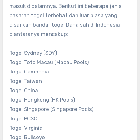
masuk didalamnya. Berikut ini beberapa jenis
pasaran togel terhebat dan luar biasa yang
disajikan bandar togel Dana sah di Indonesia
diantaranya mencakup:
Togel Sydney (SDY)
Togel Toto Macau (Macau Pools)
Togel Cambodia
Togel Taiwan
Togel China
Togel Hongkong (HK Pools)
Togel Singapore (Singapore Pools)
Togel PCSO
Togel Virginia
Togel Bullseye