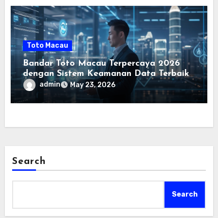
Toto Macau
Bandar Toto Macau Terpercaya 2026
dengan Sistem Keamanan Data Terbaik
dan Keunggulan Lainnya
admin
May 23, 2026
Search
Search