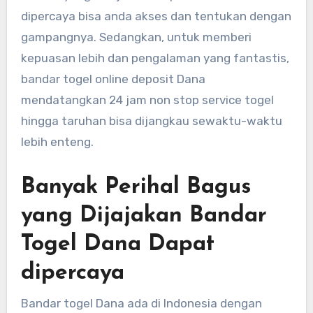
dipercaya bisa anda akses dan tentukan dengan
gampangnya. Sedangkan, untuk memberi
kepuasan lebih dan pengalaman yang fantastis,
bandar togel online deposit Dana
mendatangkan 24 jam non stop service togel
hingga taruhan bisa dijangkau sewaktu-waktu
lebih enteng.
Banyak Perihal Bagus
yang Dijajakan Bandar
Togel Dana Dapat
dipercaya
Bandar togel Dana ada di Indonesia dengan