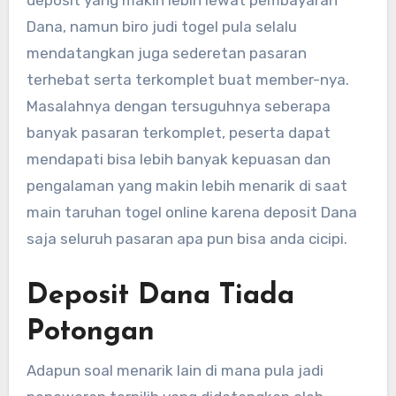
deposit yang makin lebih lewat pembayaran
Dana, namun biro judi togel pula selalu
mendatangkan juga sederetan pasaran
terhebat serta terkomplet buat member-nya.
Masalahnya dengan tersuguhnya seberapa
banyak pasaran terkomplet, peserta dapat
mendapati bisa lebih banyak kepuasan dan
pengalaman yang makin lebih menarik di saat
main taruhan togel online karena deposit Dana
saja seluruh pasaran apa pun bisa anda cicipi.
Deposit Dana Tiada
Potongan
Adapun soal menarik lain di mana pula jadi