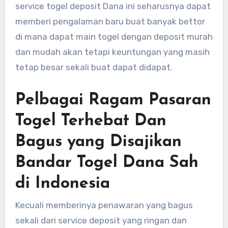
service togel deposit Dana ini seharusnya dapat
memberi pengalaman baru buat banyak bettor
di mana dapat main togel dengan deposit murah
dan mudah akan tetapi keuntungan yang masih
tetap besar sekali buat dapat didapat.
Pelbagai Ragam Pasaran
Togel Terhebat Dan
Bagus yang Disajikan
Bandar Togel Dana Sah
di Indonesia
Kecuali memberinya penawaran yang bagus
sekali dari service deposit yang ringan dan