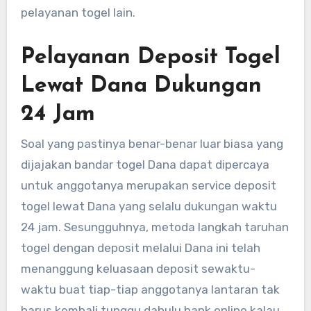
pelayanan togel lain.
Pelayanan Deposit Togel
Lewat Dana Dukungan
24 Jam
Soal yang pastinya benar-benar luar biasa yang
dijajakan bandar togel Dana dapat dipercaya
untuk anggotanya merupakan service deposit
togel lewat Dana yang selalu dukungan waktu
24 jam. Sesungguhnya, metoda langkah taruhan
togel dengan deposit melalui Dana ini telah
menanggung keluasaan deposit sewaktu-
waktu buat tiap-tiap anggotanya lantaran tak
harus kembali tunggu dahulu bank online kalau