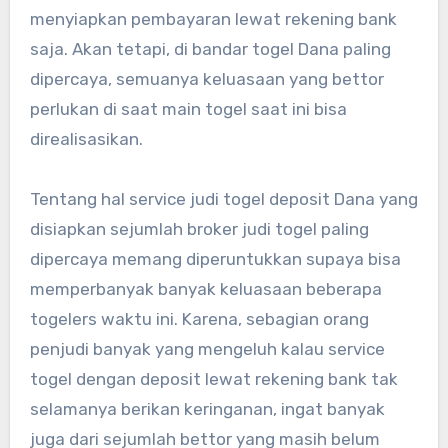
menyiapkan pembayaran lewat rekening bank
saja. Akan tetapi, di bandar togel Dana paling
dipercaya, semuanya keluasaan yang bettor
perlukan di saat main togel saat ini bisa
direalisasikan.
Tentang hal service judi togel deposit Dana yang
disiapkan sejumlah broker judi togel paling
dipercaya memang diperuntukkan supaya bisa
memperbanyak banyak keluasaan beberapa
togelers waktu ini. Karena, sebagian orang
penjudi banyak yang mengeluh kalau service
togel dengan deposit lewat rekening bank tak
selamanya berikan keringanan, ingat banyak
juga dari sejumlah bettor yang masih belum