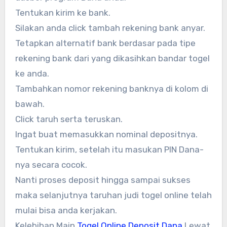
Tentukan kirim ke bank.
Silakan anda click tambah rekening bank anyar.
Tetapkan alternatif bank berdasar pada tipe
rekening bank dari yang dikasihkan bandar togel
ke anda.
Tambahkan nomor rekening banknya di kolom di
bawah.
Click taruh serta teruskan.
Ingat buat memasukkan nominal depositnya.
Tentukan kirim, setelah itu masukan PIN Dana-
nya secara cocok.
Nanti proses deposit hingga sampai sukses
maka selanjutnya taruhan judi togel online telah
mulai bisa anda kerjakan.
Kelebihan Main
Togel Online Deposit Dana
Lewat