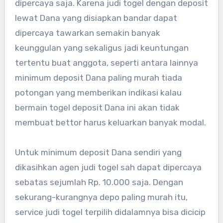
dipercaya saja. Karena judi togel dengan deposit
lewat Dana yang disiapkan bandar dapat
dipercaya tawarkan semakin banyak
keunggulan yang sekaligus jadi keuntungan
tertentu buat anggota, seperti antara lainnya
minimum deposit Dana paling murah tiada
potongan yang memberikan indikasi kalau
bermain togel deposit Dana ini akan tidak
membuat bettor harus keluarkan banyak modal.
Untuk minimum deposit Dana sendiri yang
dikasihkan agen judi togel sah dapat dipercaya
sebatas sejumlah Rp. 10.000 saja. Dengan
sekurang-kurangnya depo paling murah itu,
service judi togel terpilih didalamnya bisa dicicip