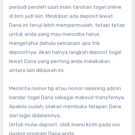
penjudi peroleh saat main taruhan togel online
di biro judi lain. Meskipun ada deposit lewat
Dana ini teruji lebih mempermudah, tetapi tetap
untuk anda yang mau mencoba harus
mengetahui dahulu semacam apa trik
depositnya. Akan halnya langkah deposit togel
lewat Dana yang penting anda melakukan
antara lain dibawah ini:
Meminta nomor hp atau nomor rekening admin
bandar togel Dana sebagai maksud transfernya.
Apabila sudah, silakan membuka terapan Dana
dan login didalamnya.
Untuk mulai deposit, click menu kirim pada sisi
dasbor program Dana anda.