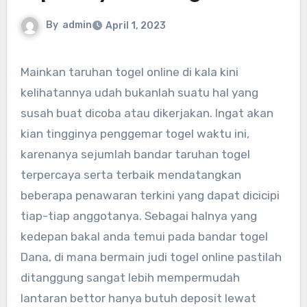
By
admin
April 1, 2023
Mainkan taruhan togel online di kala kini
kelihatannya udah bukanlah suatu hal yang
susah buat dicoba atau dikerjakan. Ingat akan
kian tingginya penggemar togel waktu ini,
karenanya sejumlah bandar taruhan togel
terpercaya serta terbaik mendatangkan
beberapa penawaran terkini yang dapat dicicipi
tiap-tiap anggotanya. Sebagai halnya yang
kedepan bakal anda temui pada bandar togel
Dana, di mana bermain judi togel online pastilah
ditanggung sangat lebih mempermudah
lantaran bettor hanya butuh deposit lewat