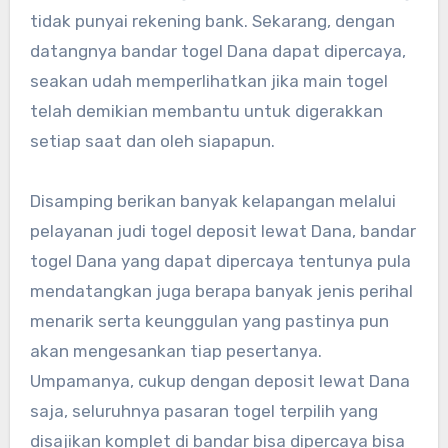
tidak punyai rekening bank. Sekarang, dengan
datangnya bandar togel Dana dapat dipercaya,
seakan udah memperlihatkan jika main togel
telah demikian membantu untuk digerakkan
setiap saat dan oleh siapapun.
Disamping berikan banyak kelapangan melalui
pelayanan judi togel deposit lewat Dana, bandar
togel Dana yang dapat dipercaya tentunya pula
mendatangkan juga berapa banyak jenis perihal
menarik serta keunggulan yang pastinya pun
akan mengesankan tiap pesertanya.
Umpamanya, cukup dengan deposit lewat Dana
saja, seluruhnya pasaran togel terpilih yang
disajikan komplet di bandar bisa dipercaya bisa