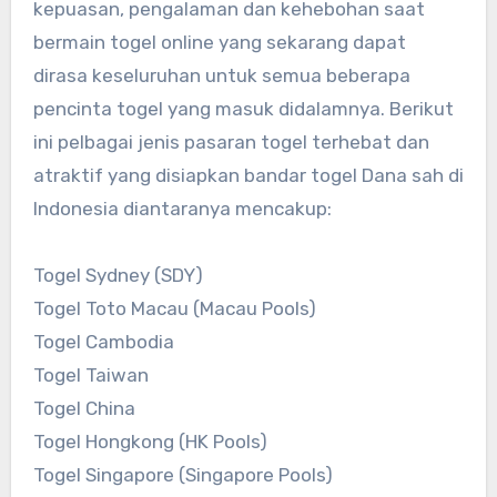
kepuasan, pengalaman dan kehebohan saat
bermain togel online yang sekarang dapat
dirasa keseluruhan untuk semua beberapa
pencinta togel yang masuk didalamnya. Berikut
ini pelbagai jenis pasaran togel terhebat dan
atraktif yang disiapkan bandar togel Dana sah di
Indonesia diantaranya mencakup:
Togel Sydney (SDY)
Togel Toto Macau (Macau Pools)
Togel Cambodia
Togel Taiwan
Togel China
Togel Hongkong (HK Pools)
Togel Singapore (Singapore Pools)