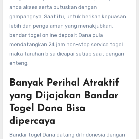
anda akses serta putuskan dengan
gampangnya. Saat itu, untuk berikan kepuasan
lebih dan pengalaman yang menakjubkan,
bandar togel online deposit Dana pula
mendatangkan 24 jam non-stop service togel
maka taruhan bisa dicapai setiap saat dengan
enteng.
Banyak Perihal Atraktif
yang Dijajakan Bandar
Togel Dana Bisa
dipercaya
Bandar togel Dana datang di Indonesia dengan