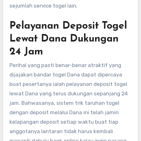
sejumlah service togel lain.
Pelayanan Deposit Togel
Lewat Dana Dukungan
24 Jam
Perihal yang pasti benar-benar atraktif yang
dijajakan bandar togel Dana dapat dipercaya
buat pesertanya ialah pelayanan deposit togel
lewat Dana yang terus dukungan sepanjang 24
jam. Bahwasanya, sistem trik taruhan togel
dengan deposit melalui Dana ini telah jamin
kelapangan deposit setiap waktu buat tiap
anggotanya lantaran tidak harus kembali
menanti dahulu bank online kalau ingin pasang