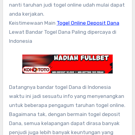
nanti taruhan judi togel online udah mulai dapat
anda kerjakan.
Keistimewaan Main
Togel Online Deposit Dana
Lewat Bandar Togel Dana Paling dipercaya di
Indonesia
Datangnya bandar togel Dana di Indonesia
waktu ini jadi sesuatu info yang menyenangkan
untuk beberapa pengagum taruhan togel online.
Bagaimana tak, dengan bermain togel deposit
Dana, semua kelapangan dapat dirasa banyak
penjudi juga lebih banyak keuntungan yang