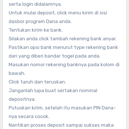
serta login didalamnya.
Untuk mulai deposit, click menu kirim di sisi
dasbor program Dana anda.
Tentukan kirim ke bank.
Silakan anda click tambah rekening bank anyar.
Pastikan opsi bank menurut type rekening bank
dari yang diberi bandar togel pada anda.
Masukan nomor rekening banknya pada kolom di
bawah.
Click taruh dan teruskan.
Janganlah lupa buat sertakan nominal
depositnya.
Putuskan kirim, setelah itu masukan PIN Dana-
nya secara cocok.
Nantikan proses deposit sampai sukses maka