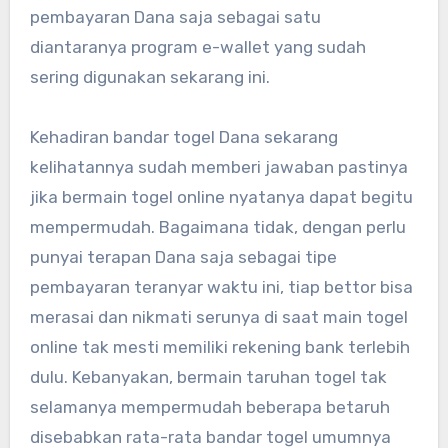
pembayaran Dana saja sebagai satu
diantaranya program e-wallet yang sudah
sering digunakan sekarang ini.
Kehadiran bandar togel Dana sekarang
kelihatannya sudah memberi jawaban pastinya
jika bermain togel online nyatanya dapat begitu
mempermudah. Bagaimana tidak, dengan perlu
punyai terapan Dana saja sebagai tipe
pembayaran teranyar waktu ini, tiap bettor bisa
merasai dan nikmati serunya di saat main togel
online tak mesti memiliki rekening bank terlebih
dulu. Kebanyakan, bermain taruhan togel tak
selamanya mempermudah beberapa betaruh
disebabkan rata-rata bandar togel umumnya