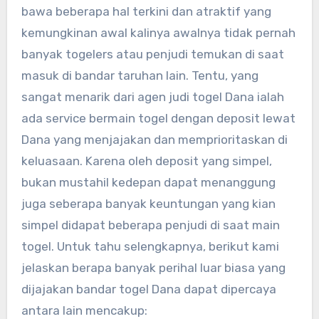
bawa beberapa hal terkini dan atraktif yang
kemungkinan awal kalinya awalnya tidak pernah
banyak togelers atau penjudi temukan di saat
masuk di bandar taruhan lain. Tentu, yang
sangat menarik dari agen judi togel Dana ialah
ada service bermain togel dengan deposit lewat
Dana yang menjajakan dan memprioritaskan di
keluasaan. Karena oleh deposit yang simpel,
bukan mustahil kedepan dapat menanggung
juga seberapa banyak keuntungan yang kian
simpel didapat beberapa penjudi di saat main
togel. Untuk tahu selengkapnya, berikut kami
jelaskan berapa banyak perihal luar biasa yang
dijajakan bandar togel Dana dapat dipercaya
antara lain mencakup: