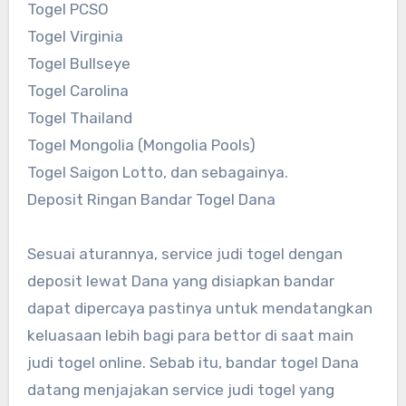
Togel PCSO
Togel Virginia
Togel Bullseye
Togel Carolina
Togel Thailand
Togel Mongolia (Mongolia Pools)
Togel Saigon Lotto, dan sebagainya.
Deposit Ringan Bandar Togel Dana
Sesuai aturannya, service judi togel dengan
deposit lewat Dana yang disiapkan bandar
dapat dipercaya pastinya untuk mendatangkan
keluasaan lebih bagi para bettor di saat main
judi togel online. Sebab itu, bandar togel Dana
datang menjajakan service judi togel yang