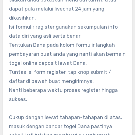
dapat pula melalui livechat 24 jam yang
dikasihkan.
Isi formulir register gunakan sekumpulan info
data diri yang asli serta benar
Tentukan Dana pada kolom formulir langkah
pembayaran buat anda yang nanti akan bermain
togel online deposit lewat Dana.
Tuntas isi form register, tap knop submit /
daftar di bawah buat mengirimnya.
Nanti beberapa waktu proses register hingga
sukses.
Cukup dengan lewat tahapan-tahapan di atas,
masuk dengan bandar togel Dana pastinya