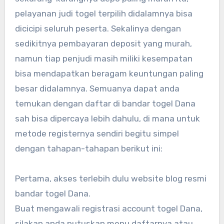
pelayanan judi togel terpilih didalamnya bisa
dicicipi seluruh peserta. Sekalinya dengan
sedikitnya pembayaran deposit yang murah,
namun tiap penjudi masih miliki kesempatan
bisa mendapatkan beragam keuntungan paling
besar didalamnya. Semuanya dapat anda
temukan dengan daftar di bandar togel Dana
sah bisa dipercaya lebih dahulu, di mana untuk
metode registernya sendiri begitu simpel
dengan tahapan-tahapan berikut ini:
Pertama, akses terlebih dulu website blog resmi
bandar togel Dana.
Buat mengawali registrasi account togel Dana,
silakan anda putuskan menu daftarnya atau