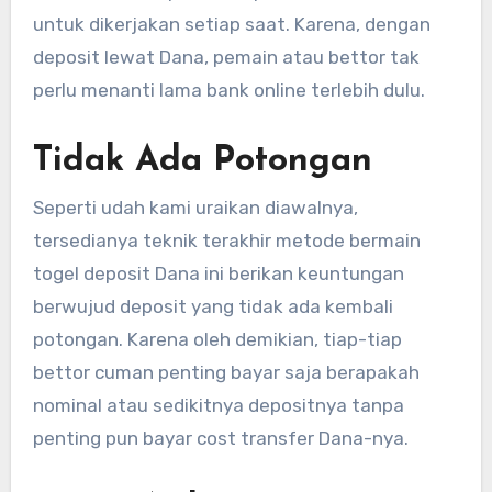
untuk dikerjakan setiap saat. Karena, dengan
deposit lewat Dana, pemain atau bettor tak
perlu menanti lama bank online terlebih dulu.
Tidak Ada Potongan
Seperti udah kami uraikan diawalnya,
tersedianya teknik terakhir metode bermain
togel deposit Dana ini berikan keuntungan
berwujud deposit yang tidak ada kembali
potongan. Karena oleh demikian, tiap-tiap
bettor cuman penting bayar saja berapakah
nominal atau sedikitnya depositnya tanpa
penting pun bayar cost transfer Dana-nya.