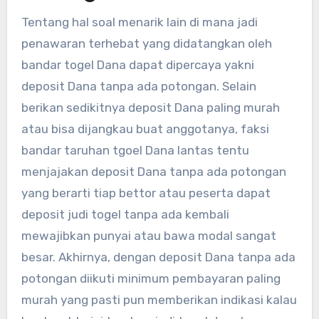
Tentang hal soal menarik lain di mana jadi
penawaran terhebat yang didatangkan oleh
bandar togel Dana dapat dipercaya yakni
deposit Dana tanpa ada potongan. Selain
berikan sedikitnya deposit Dana paling murah
atau bisa dijangkau buat anggotanya, faksi
bandar taruhan tgoel Dana lantas tentu
menjajakan deposit Dana tanpa ada potongan
yang berarti tiap bettor atau peserta dapat
deposit judi togel tanpa ada kembali
mewajibkan punyai atau bawa modal sangat
besar. Akhirnya, dengan deposit Dana tanpa ada
potongan diikuti minimum pembayaran paling
murah yang pasti pun memberikan indikasi kalau