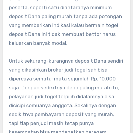
peserta, seperti satu diantaranya minimum
deposit Dana paling murah tanpa ada potongan
yang memberikan indikasi kalau bermain togel
deposit Dana ini tidak membuat bettor harus
keluarkan banyak modal.
Untuk sekurang-kurangnya deposit Dana sendiri
yang dikasihkan broker judi togel sah bisa
dipercaya semata-mata sejumlah Rp. 10.000
saja. Dengan sedikitnya depo paling murah itu,
pelayanan judi togel terpilih didalamnya bisa
dicicipi semuanya anggota. Sekalinya dengan
sedikitnya pembayaran deposit yang murah,
tapi tiap penjudi masih tetap punya
kesempatan bisa mendapatkan beragam