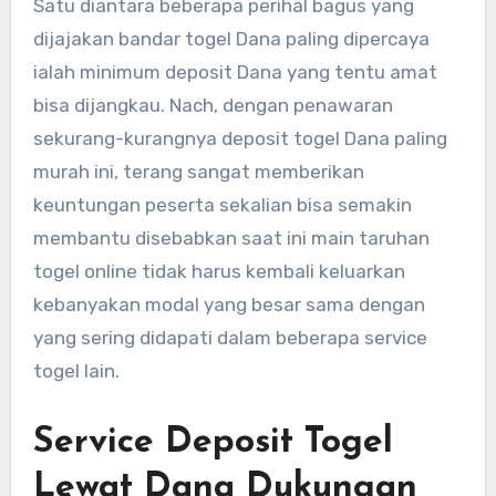
Satu diantara beberapa perihal bagus yang
dijajakan bandar togel Dana paling dipercaya
ialah minimum deposit Dana yang tentu amat
bisa dijangkau. Nach, dengan penawaran
sekurang-kurangnya deposit togel Dana paling
murah ini, terang sangat memberikan
keuntungan peserta sekalian bisa semakin
membantu disebabkan saat ini main taruhan
togel online tidak harus kembali keluarkan
kebanyakan modal yang besar sama dengan
yang sering didapati dalam beberapa service
togel lain.
Service Deposit Togel
Lewat Dana Dukungan