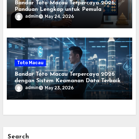
Bandar Toto Macau Terpercaya 2026:
Panduan Lengkap untuk Pemula
admin
May 24, 2026
Toto Macau
Bandar Toto Macau Terpercaya 2026
dengan Sistem Keamanan Data Terbaik
dan Keunggulan Lainnya
admin
May 23, 2026
Search