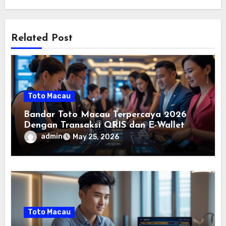
Related Post
Toto Macau
Bandar Toto Macau Terpercaya 2026
Dengan Transaksi QRIS dan E-Wallet
Praktis
admin
May 25, 2026
Toto Macau