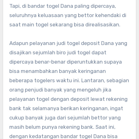
Tapi, di bandar togel Dana paling dipercaya,
seluruhnya keluasaan yang bettor kehendaki di
saat main togel sekarang bisa direalisasikan.
Adapun pelayanan judi togel deposit Dana yang
disajikan sejumlah biro judi togel dapat
dipercaya benar-benar diperuntukkan supaya
bisa menambahkan banyak keringanan
beberapa togelers waktu ini. Lantaran, sebagian
orang penjudi banyak yang mengeluh jika
pelayanan togel dengan deposit lewat rekening
bank tak selamanya berikan keringanan, ingat
cukup banyak juga dari sejumlah bettor yang
masih belum punya rekening bank. Saat ini,
dengan kedatangan bandar togel Dana bisa