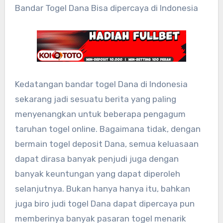
Bandar Togel Dana Bisa dipercaya di Indonesia
Kedatangan bandar togel Dana di Indonesia
sekarang jadi sesuatu berita yang paling
menyenangkan untuk beberapa pengagum
taruhan togel online. Bagaimana tidak, dengan
bermain togel deposit Dana, semua keluasaan
dapat dirasa banyak penjudi juga dengan
banyak keuntungan yang dapat diperoleh
selanjutnya. Bukan hanya hanya itu, bahkan
juga biro judi togel Dana dapat dipercaya pun
memberinya banyak pasaran togel menarik