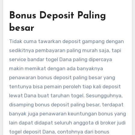
Bonus Deposit Paling
besar
Tidak cuma tawarkan deposit gampang dengan
sedikitnya pembayaran paling murah saja, tapi
service bandar togel Dana paling dipercaya
makin memikat dengan ada banyaknya
penawaran bonus deposit paling besar yang
tentunya bisa pemain peroleh tiap kali deposit
lewat Dana buat taruhan togel. Sesungguhnya,
disamping bonus deposit paling besar, terdapat
banyak juga penawaran keuntungan bonus yang
lain dapat didapat seluruh anggota di broker judi
togel deposit Dana, contohnya dari bonus