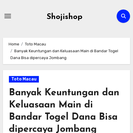
Skip
to
Shojishop
content
Home
Toto Macau
Banyak Keuntungan dan Keluasaan Main di Bandar Togel
Dana Bisa dipercaya Jombang
Toto Macau
Banyak Keuntungan dan
Keluasaan Main di
Bandar Togel Dana Bisa
dipercaya Jombang