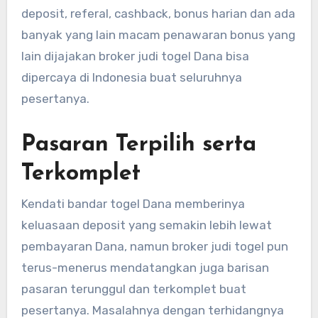
deposit, referal, cashback, bonus harian dan ada
banyak yang lain macam penawaran bonus yang
lain dijajakan broker judi togel Dana bisa
dipercaya di Indonesia buat seluruhnya
pesertanya.
Pasaran Terpilih serta
Terkomplet
Kendati bandar togel Dana memberinya
keluasaan deposit yang semakin lebih lewat
pembayaran Dana, namun broker judi togel pun
terus-menerus mendatangkan juga barisan
pasaran terunggul dan terkomplet buat
pesertanya. Masalahnya dengan terhidangnya