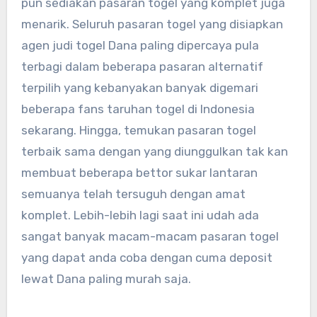
pun sediakan pasaran togel yang komplet juga
menarik. Seluruh pasaran togel yang disiapkan
agen judi togel Dana paling dipercaya pula
terbagi dalam beberapa pasaran alternatif
terpilih yang kebanyakan banyak digemari
beberapa fans taruhan togel di Indonesia
sekarang. Hingga, temukan pasaran togel
terbaik sama dengan yang diunggulkan tak kan
membuat beberapa bettor sukar lantaran
semuanya telah tersuguh dengan amat
komplet. Lebih-lebih lagi saat ini udah ada
sangat banyak macam-macam pasaran togel
yang dapat anda coba dengan cuma deposit
lewat Dana paling murah saja.