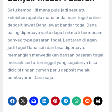
Satu kembali di mana pula jadi sesuatu
kelebihan apabila mana anda main togel online
deposit lewat Dana lewat bandar togel Dana
paling dipercaya yaitu dapat nikmati bermacam
banyak type pasaran togel. Lantaran di agen
judi togel Dana sah dan bisa dipercaya,
memanglah menyediakan barisan pasaran togel
menarik serta terunggul yang segalanya bisa
dicicipi ringan cuman perlu deposit melalui
pembayaran Dana saja.