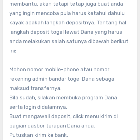
membantu, akan tetapi tetap juga buat anda
yang ingin mencoba pula harus ketahui dahulu
kayak apakah langkah depositnya. Tentang hal
langkah deposit togel lewat Dana yang harus
anda melakukan salah satunya dibawah berikut
ini:
Mohon nomor mobile-phone atau nomor
rekening admin bandar togel Dana sebagai
maksud transfernya.
Bila sudah, silakan membuka program Dana
serta login didalamnya.
Buat mengawali deposit, click menu kirim di
bagian dasbor terapan Dana anda.
Putuskan kirim ke bank.