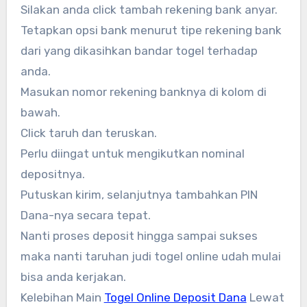
Silakan anda click tambah rekening bank anyar.
Tetapkan opsi bank menurut tipe rekening bank
dari yang dikasihkan bandar togel terhadap
anda.
Masukan nomor rekening banknya di kolom di
bawah.
Click taruh dan teruskan.
Perlu diingat untuk mengikutkan nominal
depositnya.
Putuskan kirim, selanjutnya tambahkan PIN
Dana-nya secara tepat.
Nanti proses deposit hingga sampai sukses
maka nanti taruhan judi togel online udah mulai
bisa anda kerjakan.
Kelebihan Main
Togel Online Deposit Dana
Lewat