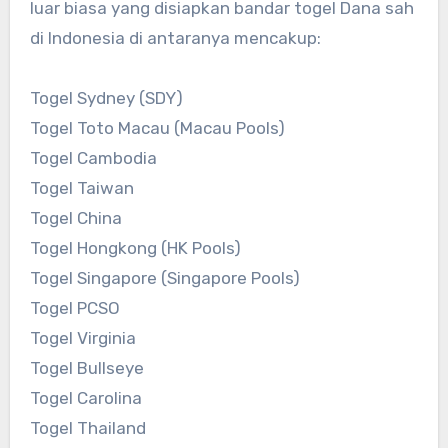
luar biasa yang disiapkan bandar togel Dana sah
di Indonesia di antaranya mencakup:
Togel Sydney (SDY)
Togel Toto Macau (Macau Pools)
Togel Cambodia
Togel Taiwan
Togel China
Togel Hongkong (HK Pools)
Togel Singapore (Singapore Pools)
Togel PCSO
Togel Virginia
Togel Bullseye
Togel Carolina
Togel Thailand