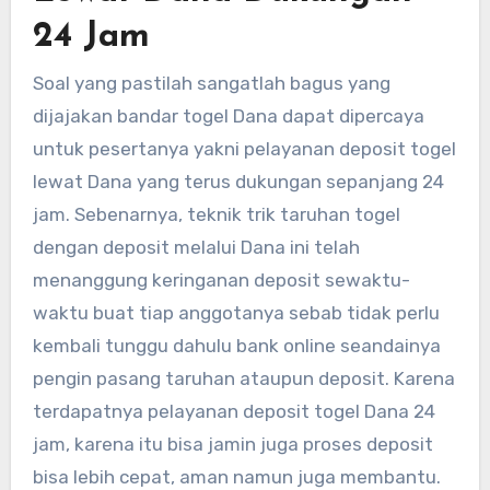
24 Jam
Soal yang pastilah sangatlah bagus yang
dijajakan bandar togel Dana dapat dipercaya
untuk pesertanya yakni pelayanan deposit togel
lewat Dana yang terus dukungan sepanjang 24
jam. Sebenarnya, teknik trik taruhan togel
dengan deposit melalui Dana ini telah
menanggung keringanan deposit sewaktu-
waktu buat tiap anggotanya sebab tidak perlu
kembali tunggu dahulu bank online seandainya
pengin pasang taruhan ataupun deposit. Karena
terdapatnya pelayanan deposit togel Dana 24
jam, karena itu bisa jamin juga proses deposit
bisa lebih cepat, aman namun juga membantu.